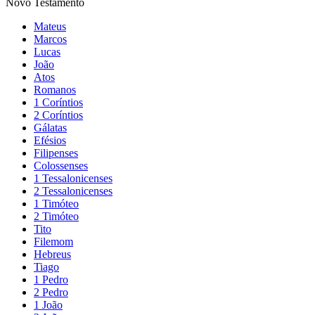
Novo Testamento
Mateus
Marcos
Lucas
João
Atos
Romanos
1 Coríntios
2 Coríntios
Gálatas
Efésios
Filipenses
Colossenses
1 Tessalonicenses
2 Tessalonicenses
1 Timóteo
2 Timóteo
Tito
Filemom
Hebreus
Tiago
1 Pedro
2 Pedro
1 João