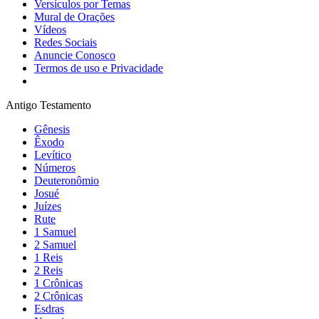
Versículos por Temas
Mural de Orações
Vídeos
Redes Sociais
Anuncie Conosco
Termos de uso e Privacidade
Antigo Testamento
Gênesis
Êxodo
Levítico
Números
Deuteronômio
Josué
Juízes
Rute
1 Samuel
2 Samuel
1 Reis
2 Reis
1 Crônicas
2 Crônicas
Esdras