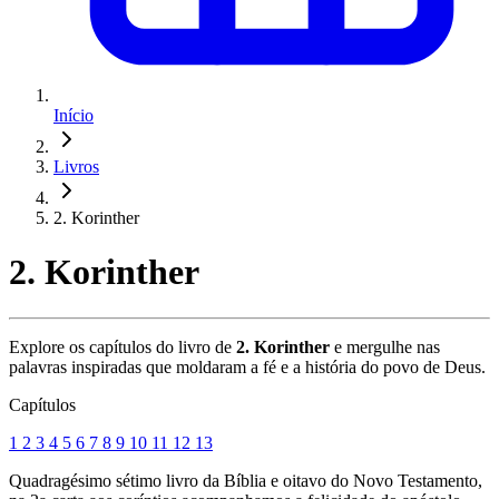
Início
Livros
2. Korinther
2. Korinther
Explore os capítulos do livro de
2. Korinther
e mergulhe nas
palavras inspiradas que moldaram a fé e a história do povo de Deus.
Capítulos
1
2
3
4
5
6
7
8
9
10
11
12
13
Quadragésimo sétimo livro da Bíblia e oitavo do Novo Testamento,