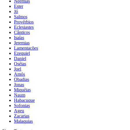
Neemias
Ester
Jó
Salmos
Provérbios
Eclesiastes
Cânticos
Isaías
Jeremias
Lamentações
Ezequiel
Daniel
Oséias
Joel
Amós
Obadias
Jonas
Miquéias
Naum
Habacuque
Sofonias
Ageu
Zacarias
Malaquias