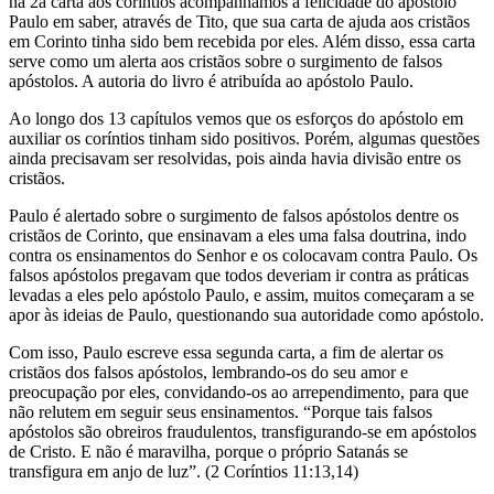
na 2a carta aos coríntios acompanhamos a felicidade do apóstolo
Paulo em saber, através de Tito, que sua carta de ajuda aos cristãos
em Corinto tinha sido bem recebida por eles. Além disso, essa carta
serve como um alerta aos cristãos sobre o surgimento de falsos
apóstolos. A autoria do livro é atribuída ao apóstolo Paulo.
Ao longo dos 13 capítulos vemos que os esforços do apóstolo em
auxiliar os coríntios tinham sido positivos. Porém, algumas questões
ainda precisavam ser resolvidas, pois ainda havia divisão entre os
cristãos.
Paulo é alertado sobre o surgimento de falsos apóstolos dentre os
cristãos de Corinto, que ensinavam a eles uma falsa doutrina, indo
contra os ensinamentos do Senhor e os colocavam contra Paulo. Os
falsos apóstolos pregavam que todos deveriam ir contra as práticas
levadas a eles pelo apóstolo Paulo, e assim, muitos começaram a se
apor às ideias de Paulo, questionando sua autoridade como apóstolo.
Com isso, Paulo escreve essa segunda carta, a fim de alertar os
cristãos dos falsos apóstolos, lembrando-os do seu amor e
preocupação por eles, convidando-os ao arrependimento, para que
não relutem em seguir seus ensinamentos. “Porque tais falsos
apóstolos são obreiros fraudulentos, transfigurando-se em apóstolos
de Cristo. E não é maravilha, porque o próprio Satanás se
transfigura em anjo de luz”. (2 Coríntios 11:13,14)