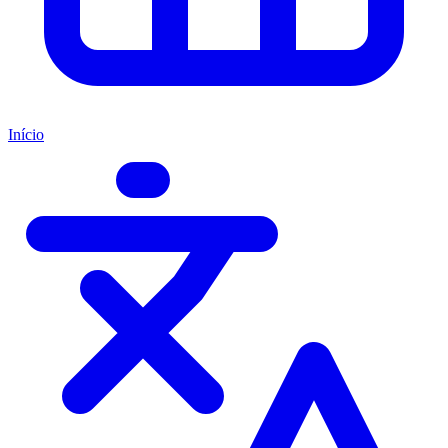
Início