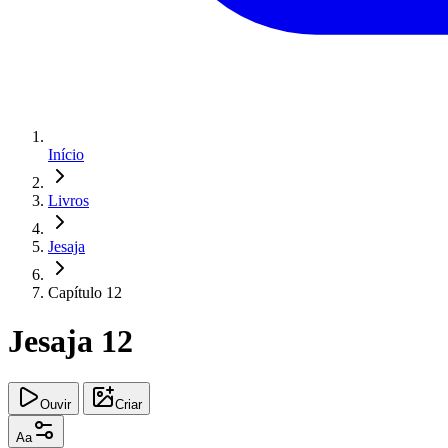
Início
Livros
Jesaja
Capítulo 12
Jesaja 12
Ouvir
Criar
Aa