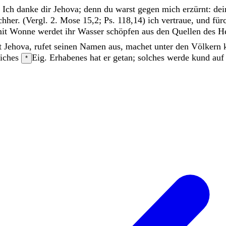
 Ich danke dir
Jehova
;
denn
du
warst
gegen
mich
erzürnt
:
de
hher. (Vergl. 2. Mose 15,2; Ps. 118,14)
ich
vertraue
,
und
für
it
Wonne
werdet
ihr
Wasser
schöpfen
aus
den
Quellen
des
He
t
Jehova
,
rufet
seinen
Namen
aus
,
machet
unter
den
Völkern
liches
Eig. Erhabenes
hat
er
getan
;
solches
werde
kund
au
*