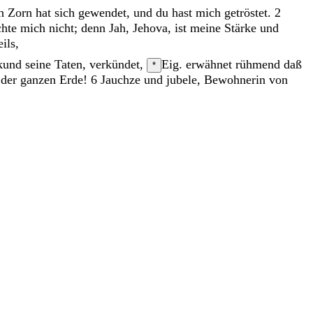
in
Zorn
hat
sich
gewendet
,
und
du
hast
mich
getröstet
.
2
chte
mich
nicht
;
denn
Jah
,
Jehova
,
ist
meine
Stärke
und
ils
,
kund
seine
Taten
,
verkündet
,
Eig. erwähnet rühmend
daß
*
f
der
ganzen
Erde
!
6
Jauchze
und
jubele
,
Bewohnerin
von