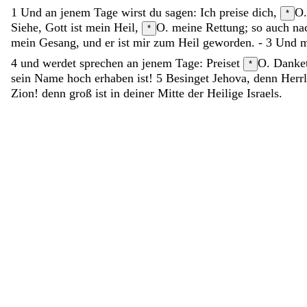
1
Und
an
jenem
Tage
wirst
du
sagen
:
Ich
preise
dich
,
O.
*
Siehe
,
Gott
ist
mein
Heil
,
O. meine Rettung; so auch nac
*
mein
Gesang
,
und
er
ist
mir
zum
Heil
geworden
.
-
3
Und
m
4
und
werdet
sprechen
an
jenem
Tage
:
Preiset
O. Danke
*
sein
Name
hoch
erhaben
ist
!
5
Besinget
Jehova
,
denn
Herr
Zion
!
denn
groß
ist
in
deiner
Mitte
der
Heilige
Israels
.