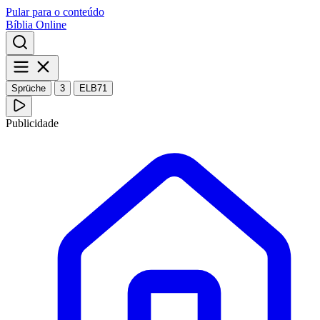
Pular para o conteúdo
Bíblia Online
Sprüche
3
ELB71
Publicidade