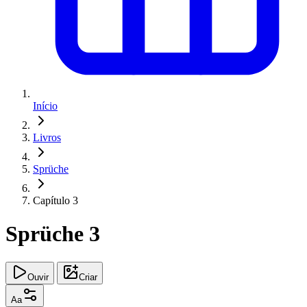
Início
Livros
Sprüche
Capítulo 3
Sprüche 3
Ouvir
Criar
Aa