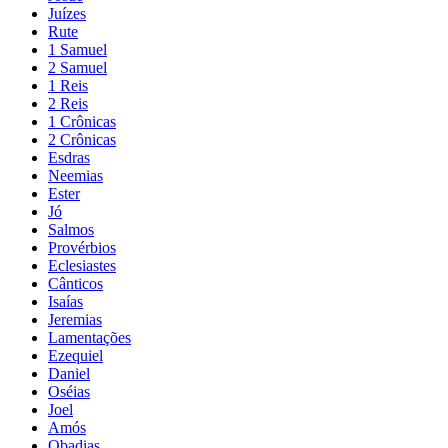
Juízes
Rute
1 Samuel
2 Samuel
1 Reis
2 Reis
1 Crônicas
2 Crônicas
Esdras
Neemias
Ester
Jó
Salmos
Provérbios
Eclesiastes
Cânticos
Isaías
Jeremias
Lamentações
Ezequiel
Daniel
Oséias
Joel
Amós
Obadias