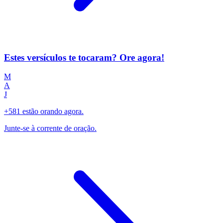
Estes versículos te tocaram? Ore agora!
M
A
J
+581 estão orando agora.
Junte-se à corrente de oração.