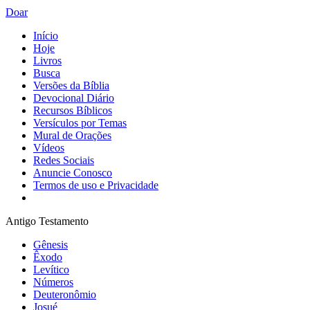
Doar
Início
Hoje
Livros
Busca
Versões da Bíblia
Devocional Diário
Recursos Bíblicos
Versículos por Temas
Mural de Orações
Vídeos
Redes Sociais
Anuncie Conosco
Termos de uso e Privacidade
Antigo Testamento
Gênesis
Êxodo
Levítico
Números
Deuteronômio
Josué