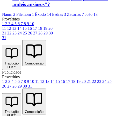
andeis ansiosos"?
Naum 2
Filemom 1
Êxodo 14
Esdras 3
Zacarias 7
João 18
Provérbios
1
2
3
4
5
6
7
8
9
10
11
12
13
14
15
16
17
18
19
20
21
22
23
24
25
26
27
28
29
30
31
Tradução
Composição
ELB71
Publicidade
Provérbios
1
2
3
4
5
6
7
8
9
10
11
12
13
14
15
16
17
18
19
20
21
22
23
24
25
26
27
28
29
30
31
Tradução
Composição
ELB71