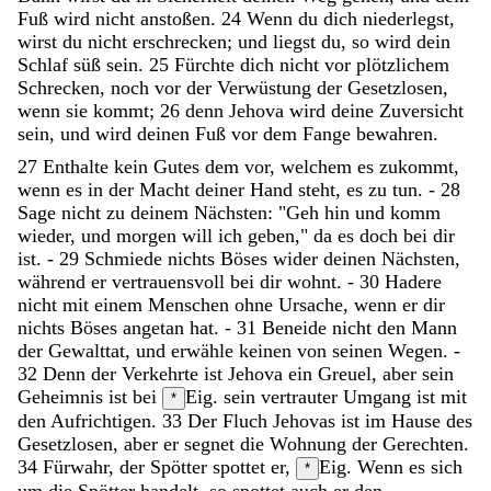
Fuß
wird
nicht
anstoßen
.
24
Wenn
du
dich
niederlegst
,
wirst
du
nicht
erschrecken
;
und
liegst
du
,
so
wird
dein
Schlaf
süß
sein
.
25
Fürchte
dich
nicht
vor
plötzlichem
Schrecken
,
noch
vor
der
Verwüstung
der
Gesetzlosen
,
wenn
sie
kommt
;
26
denn
Jehova
wird
deine
Zuversicht
sein
,
und
wird
deinen
Fuß
vor
dem
Fange
bewahren
.
27
Enthalte
kein
Gutes
dem
vor
,
welchem
es
zukommt
,
wenn
es
in
der
Macht
deiner
Hand
steht
,
es
zu
tun
.
-
28
Sage
nicht
zu
deinem
Nächsten
:
"
Geh
hin
und
komm
wieder
,
und
morgen
will
ich
geben
,
"
da
es
doch
bei
dir
ist
.
-
29
Schmiede
nichts
Böses
wider
deinen
Nächsten
,
während
er
vertrauensvoll
bei
dir
wohnt
.
-
30
Hadere
nicht
mit
einem
Menschen
ohne
Ursache
,
wenn
er
dir
nichts
Böses
angetan
hat
.
-
31
Beneide
nicht
den
Mann
der
Gewalttat
,
und
erwähle
keinen
von
seinen
Wegen
.
-
32
Denn
der
Verkehrte
ist
Jehova
ein
Greuel
,
aber
sein
Geheimnis
ist
bei
Eig. sein vertrauter Umgang ist mit
*
den
Aufrichtigen
.
33
Der
Fluch
Jehovas
ist
im
Hause
des
Gesetzlosen
,
aber
er
segnet
die
Wohnung
der
Gerechten
.
34
Fürwahr
,
der
Spötter
spottet
er
,
Eig. Wenn es sich
*
um die Spötter handelt, so spottet auch er
den