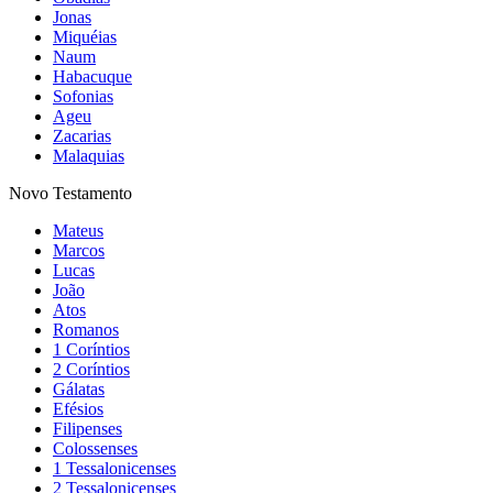
Jonas
Miquéias
Naum
Habacuque
Sofonias
Ageu
Zacarias
Malaquias
Novo Testamento
Mateus
Marcos
Lucas
João
Atos
Romanos
1 Coríntios
2 Coríntios
Gálatas
Efésios
Filipenses
Colossenses
1 Tessalonicenses
2 Tessalonicenses