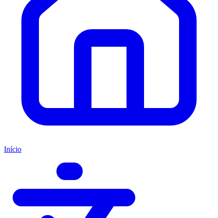
Início