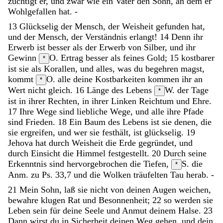
züchtigt
er
,
und
zwar
wie
ein
Vater
den
Sohn
,
an
dem
er
Wohlgefallen
hat
.
-
13
Glückselig
der
Mensch
,
der
Weisheit
gefunden
hat
,
und
der
Mensch
,
der
Verständnis
erlangt
!
14
Denn
ihr
Erwerb
ist
besser
als
der
Erwerb
von
Silber
,
und
ihr
Gewinn
O. Ertrag
besser
als
feines
Gold
;
15
kostbarer
*
ist
sie
als
Korallen
,
und
alles
,
was
du
begehren
magst
,
kommt
O. alle deine Kostbarkeiten kommen
ihr
an
*
Wert
nicht
gleich
.
16
Länge
des
Lebens
W. der Tage
*
ist
in
ihrer
Rechten
,
in
ihrer
Linken
Reichtum
und
Ehre
.
17
Ihre
Wege
sind
liebliche
Wege
,
und
alle
ihre
Pfade
sind
Frieden
.
18
Ein
Baum
des
Lebens
ist
sie
denen
,
die
sie
ergreifen
,
und
wer
sie
festhält
,
ist
glückselig
.
19
Jehova
hat
durch
Weisheit
die
Erde
gegründet
,
und
durch
Einsicht
die
Himmel
festgestellt
.
20
Durch
seine
Erkenntnis
sind
hervorgebrochen
die
Tiefen
,
S. die
*
Anm. zu Ps. 33,7
und
die
Wolken
träufelten
Tau
herab
.
-
21
Mein
Sohn
,
laß
sie
nicht
von
deinen
Augen
weichen
,
bewahre
klugen
Rat
und
Besonnenheit
;
22
so
werden
sie
Leben
sein
für
deine
Seele
und
Anmut
deinem
Halse
.
23
Dann
wirst
du
in
Sicherheit
deinen
Weg
gehen
,
und
dein