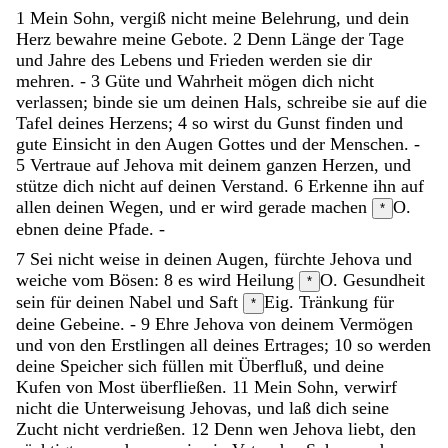
1
Mein
Sohn
,
vergiß
nicht
meine
Belehrung
,
und
dein
Herz
bewahre
meine
Gebote
.
2
Denn
Länge
der
Tage
und
Jahre
des
Lebens
und
Frieden
werden
sie
dir
mehren
.
-
3
Güte
und
Wahrheit
mögen
dich
nicht
verlassen
;
binde
sie
um
deinen
Hals
,
schreibe
sie
auf
die
Tafel
deines
Herzens
;
4
so
wirst
du
Gunst
finden
und
gute
Einsicht
in
den
Augen
Gottes
und
der
Menschen
.
-
5
Vertraue
auf
Jehova
mit
deinem
ganzen
Herzen
,
und
stütze
dich
nicht
auf
deinen
Verstand
.
6
Erkenne
ihn
auf
allen
deinen
Wegen
,
und
er
wird
gerade
machen
O.
*
ebnen
deine
Pfade
.
-
7
Sei
nicht
weise
in
deinen
Augen
,
fürchte
Jehova
und
weiche
vom
Bösen
:
8
es
wird
Heilung
O. Gesundheit
*
sein
für
deinen
Nabel
und
Saft
Eig. Tränkung
für
*
deine
Gebeine
.
-
9
Ehre
Jehova
von
deinem
Vermögen
und
von
den
Erstlingen
all
deines
Ertrages
;
10
so
werden
deine
Speicher
sich
füllen
mit
Überfluß
,
und
deine
Kufen
von
Most
überfließen
.
11
Mein
Sohn
,
verwirf
nicht
die
Unterweisung
Jehovas
,
und
laß
dich
seine
Zucht
nicht
verdrießen
.
12
Denn
wen
Jehova
liebt
,
den