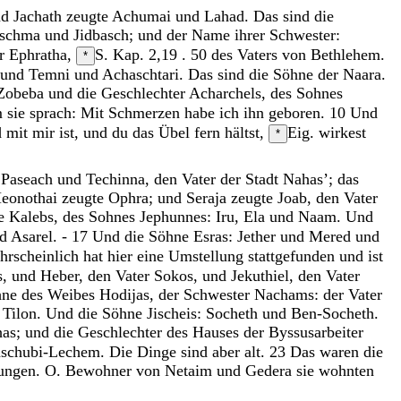
nd
Jachath
zeugte
Achumai
und
Lahad
.
Das
sind
die
ischma
und
Jidbasch
;
und
der
Name
ihrer
Schwester
:
er
Ephratha
,
S. Kap. 2,19 . 50
des
Vaters
von
Bethlehem
.
*
und
Temni
und
Achaschtari
.
Das
sind
die
Söhne
der
Naara
.
Zobeba
und
die
Geschlechter
Acharchels
,
des
Sohnes
m
sie
sprach
:
Mit
Schmerzen
habe
ich
ihn
geboren
.
10
Und
d
mit
mir
ist
,
und
du
das
Übel
fern
hältst
,
Eig. wirkest
*
d
Paseach
und
Techinna
,
den
Vater
der
Stadt
Nahas
’
;
das
eonothai
zeugte
Ophra
;
und
Seraja
zeugte
Joab
,
den
Vater
e
Kalebs
,
des
Sohnes
Jephunnes
:
Iru
,
Ela
und
Naam
.
Und
nd
Asarel
.
-
17
Und
die
Söhne
Esras
:
Jether
und
Mered
und
rscheinlich hat hier eine Umstellung stattgefunden und ist
s
,
und
Heber
,
den
Vater
Sokos
,
und
Jekuthiel
,
den
Vater
hne
des
Weibes
Hodijas
,
der
Schwester
Nachams
:
der
Vater
d
Tilon
.
Und
die
Söhne
Jischeis
:
Socheth
und
Ben-Socheth
.
has
;
und
die
Geschlechter
des
Hauses
der
Byssusarbeiter
aschubi-Lechem
.
Die
Dinge
sind
aber
alt
.
23
Das
waren
die
ungen. O. Bewohner von Netaim und Gedera
sie
wohnten