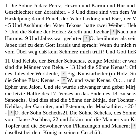
1
Die
Söhne
Judas
:
Perez
,
Hezron
und
Karmi
und
Hur
un
Geschlechter
der
Zorathiter
.
-
3
Und
diese
sind
von
dem
Va
Hazlelponi
;
4
und
Pnuel
,
der
Vater
Gedors
;
und
Eser
,
der
V
-
5
Und
Aschhur
,
der
Vater
Tekoas
,
hatte
zwei
Weiber
:
Hel
7
Und
die
Söhne
der
Helea
:
Zereth
und
Jizchar
Nach and
*
Harums
.
9
Und
Jabez
war
geehrter
O. berühmter
als
sei
*
Jabez
rief
zu
dem
Gott
Israels
und
sprach
:
Wenn
du
mich
r
vom Übel weg
daß
kein
Schmerz
mich
trifft
!
Und
Gott
lie
11
Und
Kelub
,
der
Bruder
Schuchas
,
zeugte
Mechir
;
er
wa
sind
die
Männer
von
Reka
.
-
13
Und
die
Söhne
Kenas
’
:
Ot
des
Tales
der
Werkleute
,
Eig. Kunstarbeiter (in Holz, St
*
die
Söhne
Elas
:
Kenas
.
-
W. und zwar Kenas. O.:… und
*
Epher
und
Jalon
.
Und
sie
wurde
schwanger
und
gebar
Mir
die letzte Hälfte des 17. Verses an das Ende des 18. zu set
Sanoachs
.
Und
dies
sind
die
Söhne
der
Bithja
,
der
Tochter
Kehilas
,
der
Garmiter
,
und
Estemoa
,
der
Maakathiter
.
-
20
-
O. der Sohn Socheths
21
Die
Söhne
Schelas
,
des
Sohn
*
vom
Hause
Aschbea
;
22
und
Jokim
und
die
Männer
von
Ko
Töpfer
und
die
Bewohner
von
Pflanzungen
und
Mauern
;
*
daselbst
bei
dem
König
in
seinem
Geschäft
.