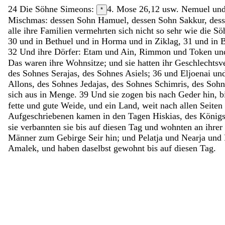
24
Die
Söhne
Simeons
:
4. Mose 26,12 usw.
Nemuel
un
*
Mischmas
:
dessen
Sohn
Hamuel
,
dessen
Sohn
Sakkur
,
des
alle
ihre
Familien
vermehrten
sich
nicht
so
sehr
wie
die
Sö
30
und
in
Bethuel
und
in
Horma
und
in
Ziklag
,
31
und
in
B
32
Und
ihre
Dörfer
:
Etam
und
Ain
,
Rimmon
und
Token
un
Das
waren
ihre
Wohnsitze
;
und
sie
hatten
ihr
Geschlechtsve
des
Sohnes
Serajas
,
des
Sohnes
Asiels
;
36
und
Eljoenai
un
Allons
,
des
Sohnes
Jedajas
,
des
Sohnes
Schimris
,
des
Soh
sich
aus
in
Menge
.
39
Und
sie
zogen
bis
nach
Geder
hin
,
b
fette
und
gute
Weide
,
und
ein
Land
,
weit
nach
allen
Seiten
Aufgeschriebenen
kamen
in
den
Tagen
Hiskias
,
des
König
sie
verbannten
sie
bis
auf
diesen
Tag
und
wohnten
an
ihrer
Männer
zum
Gebirge
Seir
hin
;
und
Pelatja
und
Nearja
und
Amalek
,
und
haben
daselbst
gewohnt
bis
auf
diesen
Tag
.