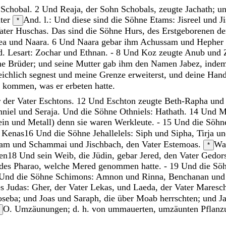
d
Schobal
.
2
Und
Reaja
,
der
Sohn
Schobals
,
zeugte
Jachath
;
u
ter
And. l.: Und diese sind die Söhne
Etams
:
Jisreel
und
J
*
ater
Huschas
.
Das
sind
die
Söhne
Hurs
,
des
Erstgeborenen
d
ea
und
Naara
.
6
Und
Naara
gebar
ihm
Achussam
und
Hepher
. Lesart: Zochar
und
Ethnan
.
-
8
Und
Koz
zeugte
Anub
und
ne
Brüder
;
und
seine
Mutter
gab
ihm
den
Namen
Jabez
,
inde
eichlich
segnest
und
meine
Grenze
erweiterst
,
und
deine
Han
ß
kommen
,
was
er
erbeten
hatte
.
r
der
Vater
Eschtons
.
12
Und
Eschton
zeugte
Beth-Rapha
un
hniel
und
Seraja
.
Und
die
Söhne
Othniels
:
Hathath
.
14
Und
M
ein und Metall)
denn
sie
waren
Werkleute
.
-
15
Und
die
Söhn
 Kenas
16
Und
die
Söhne
Jehallelels
:
Siph
und
Sipha
,
Tirja
u
jam
und
Schammai
und
Jischbach
,
den
Vater
Estemoas
.
Wah
*
zen
18
Und
sein
Weib
,
die
Jüdin
,
gebar
Jered
,
den
Vater
Gedor
des
Pharao
,
welche
Mered
genommen
hatte
.
-
19
Und
die
Sö
Und
die
Söhne
Schimons
:
Amnon
und
Rinna
,
Benchanan
un
es
Judas
:
Gher
,
der
Vater
Lekas
,
und
Laeda
,
der
Vater
Maresc
seba
;
und
Joas
und
Saraph
,
die
über
Moab
herrschten
;
und
J
O. Umzäunungen; d. h. von ummauerten, umzäunten Pflanz