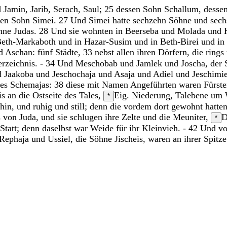
d
Jamin
,
Jarib
,
Serach
,
Saul
;
25
dessen
Sohn
Schallum
,
desse
sen
Sohn
Simei
.
27
Und
Simei
hatte
sechzehn
Söhne
und
sec
hne
Judas
.
28
Und
sie
wohnten
in
Beerseba
und
Molada
und
eth-Markaboth
und
in
Hazar-Susim
und
in
Beth-Birei
und
in
d
Aschan
:
fünf
Städte
,
33
nebst
allen
ihren
Dörfern
,
die
rings
rzeichnis
.
-
34
Und
Meschobab
und
Jamlek
und
Joscha
,
der
d
Jaakoba
und
Jeschochaja
und
Asaja
und
Adiel
und
Jeschimi
nes
Schemajas
:
38
diese
mit
Namen
Angeführten
waren
Fürst
is
an
die
Ostseite
des
Tales
,
Eig. Niederung, Talebene
um
*
hin
,
und
ruhig
und
still
;
denn
die
vordem
dort
gewohnt
hatte
s
von
Juda
,
und
sie
schlugen
ihre
Zelte
und
die
Meuniter
,
D
*
Statt
;
denn
daselbst
war
Weide
für
ihr
Kleinvieh
.
-
42
Und
v
Rephaja
und
Ussiel
,
die
Söhne
Jischeis
,
waren
an
ihrer
Spitze