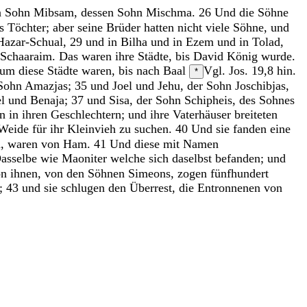
n
Sohn
Mibsam
,
dessen
Sohn
Mischma
.
26
Und
die
Söhne
hs
Töchter
;
aber
seine
Brüder
hatten
nicht
viele
Söhne
,
und
Hazar-Schual
,
29
und
in
Bilha
und
in
Ezem
und
in
Tolad
,
Schaaraim
.
Das
waren
ihre
Städte
,
bis
David
König
wurde
.
um
diese
Städte
waren
,
bis
nach
Baal
Vgl. Jos. 19,8
hin
.
*
Sohn
Amazjas
;
35
und
Joel
und
Jehu
,
der
Sohn
Joschibjas
,
el
und
Benaja
;
37
und
Sisa
,
der
Sohn
Schipheis
,
des
Sohnes
en
in
ihren
Geschlechtern
;
und
ihre
Vaterhäuser
breiteten
Weide
für
ihr
Kleinvieh
zu
suchen
.
40
Und
sie
fanden
eine
n
,
waren
von
Ham
.
41
Und
diese
mit
Namen
asselbe wie Maoniter
welche
sich
daselbst
befanden
;
und
on
ihnen
,
von
den
Söhnen
Simeons
,
zogen
fünfhundert
;
43
und
sie
schlugen
den
Überrest
,
die
Entronnenen
von