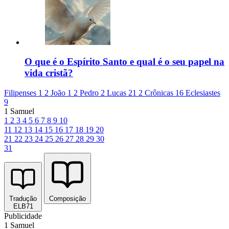
O que é o Espírito Santo e qual é o seu papel na
vida cristã?
Filipenses 1
2 João 1
2 Pedro 2
Lucas 21
2 Crônicas 16
Eclesiastes
9
1 Samuel
1
2
3
4
5
6
7
8
9
10
11
12
13
14
15
16
17
18
19
20
21
22
23
24
25
26
27
28
29
30
31
Tradução
Composição
ELB71
Publicidade
1 Samuel