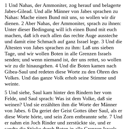
1
Und
Nahas
,
der
Ammoniter
,
zog
herauf
und
belagerte
Jabes-Gilead
.
Und
alle
Männer
von
Jabes
sprachen
zu
Nahas
:
Mache
einen
Bund
mit
uns
,
so
wollen
wir
dir
dienen
.
2
Aber
Nahas
,
der
Ammoniter
,
sprach
zu
ihnen
:
Unter
dieser
Bedingung
will
ich
einen
Bund
mit
euch
machen
,
daß
ich
euch
allen
das
rechte
Auge
aussteche
und
damit
eine
Schmach
auf
ganz
Israel
lege
.
3
Und
die
Ältesten
von
Jabes
sprachen
zu
ihm
:
Laß
uns
sieben
Tage
,
und
wir
wollen
Boten
in
alle
Grenzen
Israels
senden
;
und
wenn
niemand
ist
,
der
uns
rettet
,
so
wollen
wir
zu
dir
hinausgehen
.
4
Und
die
Boten
kamen
nach
Gibea-Saul
und
redeten
diese
Worte
zu
den
Ohren
des
Volkes
.
Und
das
ganze
Volk
erhob
seine
Stimme
und
weinte
.
5
Und
siehe
,
Saul
kam
hinter
den
Rindern
her
vom
Felde
,
und
Saul
sprach
:
Was
ist
dem
Volke
,
daß
sie
weinen
?
Und
sie
erzählten
ihm
die
Worte
der
Männer
von
Jabes
.
6
Da
geriet
der
Geist
Gottes
über
Saul
,
als
er
diese
Worte
hörte
,
und
sein
Zorn
entbrannte
sehr
.
7
Und
er
nahm
ein
Joch
Rinder
und
zerstückte
sie
,
und
er
sandte
die
Stücke
durch
Boten
in
alle
Grenzen
Israels