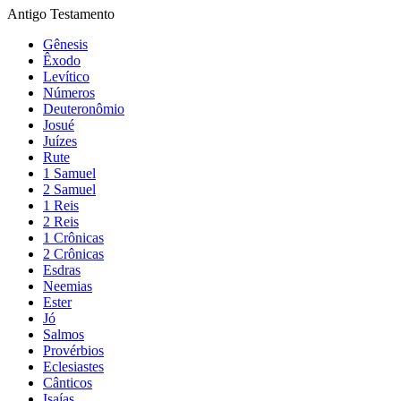
Antigo Testamento
Gênesis
Êxodo
Levítico
Números
Deuteronômio
Josué
Juízes
Rute
1 Samuel
2 Samuel
1 Reis
2 Reis
1 Crônicas
2 Crônicas
Esdras
Neemias
Ester
Jó
Salmos
Provérbios
Eclesiastes
Cânticos
Isaías