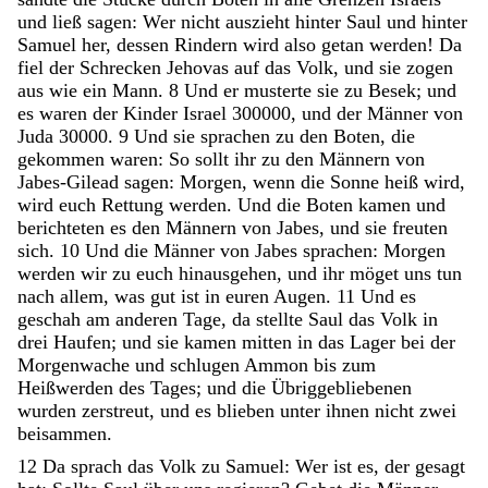
und
ließ
sagen
:
Wer
nicht
auszieht
hinter
Saul
und
hinter
Samuel
her
,
dessen
Rindern
wird
also
getan
werden
!
Da
fiel
der
Schrecken
Jehovas
auf
das
Volk
,
und
sie
zogen
aus
wie
ein
Mann
.
8
Und
er
musterte
sie
zu
Besek
;
und
es
waren
der
Kinder
Israel
300000
,
und
der
Männer
von
Juda
30000
.
9
Und
sie
sprachen
zu
den
Boten
,
die
gekommen
waren
:
So
sollt
ihr
zu
den
Männern
von
Jabes-Gilead
sagen
:
Morgen
,
wenn
die
Sonne
heiß
wird
,
wird
euch
Rettung
werden
.
Und
die
Boten
kamen
und
berichteten
es
den
Männern
von
Jabes
,
und
sie
freuten
sich
.
10
Und
die
Männer
von
Jabes
sprachen
:
Morgen
werden
wir
zu
euch
hinausgehen
,
und
ihr
möget
uns
tun
nach
allem
,
was
gut
ist
in
euren
Augen
.
11
Und
es
geschah
am
anderen
Tage
,
da
stellte
Saul
das
Volk
in
drei
Haufen
;
und
sie
kamen
mitten
in
das
Lager
bei
der
Morgenwache
und
schlugen
Ammon
bis
zum
Heißwerden
des
Tages
;
und
die
Übriggebliebenen
wurden
zerstreut
,
und
es
blieben
unter
ihnen
nicht
zwei
beisammen
.
12
Da
sprach
das
Volk
zu
Samuel
:
Wer
ist
es
,
der
gesagt