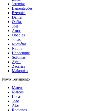
Jeremias
Lamentações
Ezequiel
Daniel
Oséias
Joel
Amós
Obadias
Jonas
Miquéias
Naum
Habacuque
Sofonias
Ageu
Zacarias
Malaquias
Novo Testamento
Mateus
Marcos
Lucas
João
Atos
Romanos