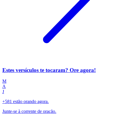
Estes versículos te tocaram? Ore agora!
M
A
J
+581 estão orando agora.
Junte-se à corrente de oração.