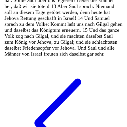
hat
:
Sollte
Saul
über
uns
regieren
?
Gebet
die
Männer
her
,
daß
wir
sie
töten
!
13
Aber
Saul
sprach
:
Niemand
soll
an
diesem
Tage
getötet
werden
,
denn
heute
hat
Jehova
Rettung
geschafft
in
Israel
!
14
Und
Samuel
sprach
zu
dem
Volke
:
Kommt
laßt
uns
nach
Gilgal
gehen
und
daselbst
das
Königtum
erneuern
.
15
Und
das
ganze
Volk
zog
nach
Gilgal
,
und
sie
machten
daselbst
Saul
zum
König
vor
Jehova
,
zu
Gilgal
;
und
sie
schlachteten
daselbst
Friedensopfer
vor
Jehova
.
Und
Saul
und
alle
Männer
von
Israel
freuten
sich
daselbst
gar
sehr
.