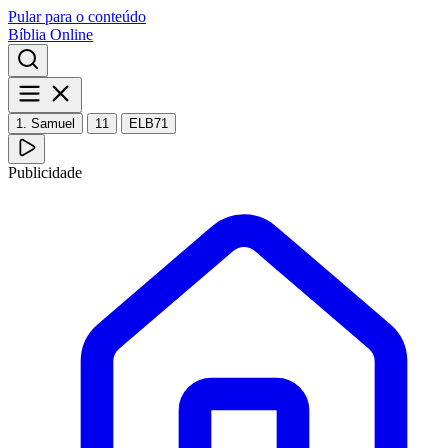
Pular para o conteúdo
Bíblia Online
1. Samuel
11
ELB71
Publicidade