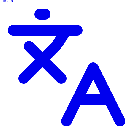
Início