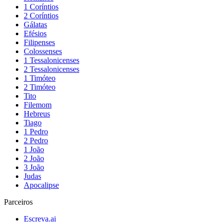
1 Coríntios
2 Coríntios
Gálatas
Efésios
Filipenses
Colossenses
1 Tessalonicenses
2 Tessalonicenses
1 Timóteo
2 Timóteo
Tito
Filemom
Hebreus
Tiago
1 Pedro
2 Pedro
1 João
2 João
3 João
Judas
Apocalipse
Parceiros
Escreva.ai