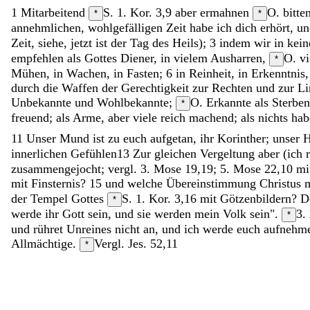
1
Mitarbeitend
S. 1. Kor. 3,9
aber
ermahnen
O. bitte
*
*
annehmlichen, wohlgefälligen
Zeit
habe
ich
dich
erhört
,
u
Zeit
,
siehe
,
jetzt
ist
der
Tag
des
Heils
)
;
3
indem
wir
in
kei
empfehlen
als
Gottes
Diener
,
in
vielem
Ausharren
,
O. v
*
Mühen
,
in
Wachen
,
in
Fasten
;
6
in
Reinheit
,
in
Erkenntnis
durch
die
Waffen
der
Gerechtigkeit
zur
Rechten
und
zur
Li
Unbekannte
und
Wohlbekannte
;
O. Erkannte
als
Sterbe
*
freuend
;
als
Arme
,
aber
viele
reich
machend
;
als
nichts
ha
11
Unser
Mund
ist
zu
euch
aufgetan
,
ihr
Korinther
;
unser
H
innerlichen Gefühlen
13
Zur
gleichen
Vergeltung
aber
(
ich
zusammengejocht; vergl. 3. Mose 19,19; 5. Mose 22,10
mi
mit
Finsternis
?
15
und
welche
Übereinstimmung
Christus
der
Tempel
Gottes
S. 1. Kor. 3,16
mit
Götzenbildern
?
D
*
werde
ihr
Gott
sein
,
und
sie
werden
mein
Volk
sein
"
.
3.
*
und
rühret
Unreines
nicht
an
,
und
ich
werde
euch
aufnehm
Allmächtige
.
Vergl. Jes. 52,11
*