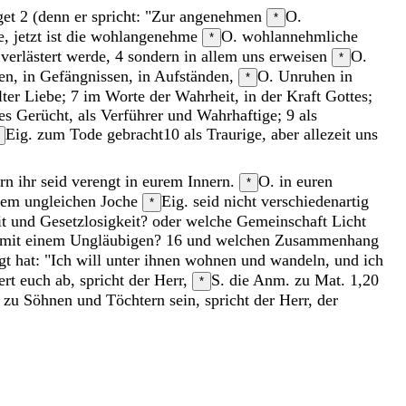
get
2
(
denn
er
spricht
:
"
Zur
angenehmen
O.
*
e
,
jetzt
ist
die
wohlangenehme
O. wohlannehmliche
*
t
verlästert
werde
,
4
sondern
in
allem
uns
erweisen
O.
*
en
,
in
Gefängnissen
,
in
Aufständen
,
O. Unruhen
in
*
lter
Liebe
;
7
im
Worte
der
Wahrheit
,
in
der
Kraft
Gottes
;
tes
Gerücht
,
als
Verführer
und
Wahrhaftige
;
9
als
Eig. zum Tode gebracht
10
als
Traurige
,
aber
allezeit
uns
ern
ihr
seid
verengt
in
eurem
Innern
.
O. in euren
*
nem
ungleichen
Joche
Eig. seid nicht verschiedenartig
*
it
und
Gesetzlosigkeit
?
oder
welche
Gemeinschaft
Licht
mit
einem
Ungläubigen
?
16
und
welchen
Zusammenhang
gt
hat
:
"
Ich
will
unter
ihnen
wohnen
und
wandeln
,
und
ich
ert
euch
ab
,
spricht
der
Herr
,
S. die Anm. zu Mat. 1,20
*
r
zu
Söhnen
und
Töchtern
sein
,
spricht
der
Herr
,
der