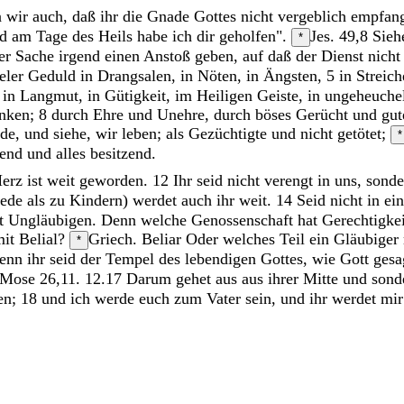
n
wir
auch
,
daß
ihr
die
Gnade
Gottes
nicht
vergeblich
empfan
nd
am
Tage
des
Heils
habe
ich
dir
geholfen
"
.
Jes. 49,8
Sieh
*
ner
Sache
irgend
einen
Anstoß
geben
,
auf
daß
der
Dienst
nich
ieler Geduld
in
Drangsalen
,
in
Nöten
,
in
Ängsten
,
5
in
Streich
,
in
Langmut
,
in
Gütigkeit
,
im
Heiligen
Geiste
,
in
ungeheuche
nken
;
8
durch
Ehre
und
Unehre
,
durch
böses
Gerücht
und
gu
nde
,
und
siehe
,
wir
leben
;
als
Gezüchtigte
und
nicht
getötet
;
*
bend
und
alles
besitzend
.
erz
ist
weit
geworden
.
12
Ihr
seid
nicht
verengt
in
uns
,
sond
rede
als
zu
Kindern
)
werdet
auch
ihr
weit
.
14
Seid
nicht
in
ei
t
Ungläubigen
.
Denn
welche
Genossenschaft
hat
Gerechtigke
mit
Belial
?
Griech. Beliar
Oder
welches
Teil
ein
Gläubiger
*
enn
ihr
seid
der
Tempel
des
lebendigen
Gottes
,
wie
Gott
gesa
 Mose 26,11. 12.
17
Darum
gehet
aus
aus
ihrer
Mitte
und
sond
en
;
18
und
ich
werde
euch
zum
Vater
sein
,
und
ihr
werdet
mi