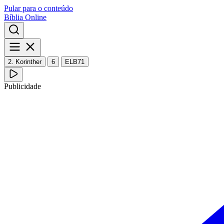
Pular para o conteúdo
Bíblia Online
2. Korinther
6
ELB71
Publicidade