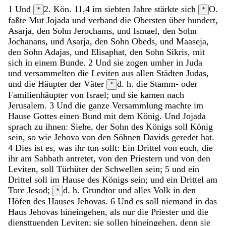
1
Und
2. Kön. 11,4
im
siebten
Jahre
stärkte
sich
O.
*
*
faßte Mut
Jojada
und
verband
die
Obersten
über
hundert
,
Asarja
,
den
Sohn
Jerochams
,
und
Ismael
,
den
Sohn
Jochanans
,
und
Asarja
,
den
Sohn
Obeds
,
und
Maaseja
,
den
Sohn
Adajas
,
und
Elisaphat
,
den
Sohn
Sikris
,
mit
sich
in
einem
Bunde
.
2
Und
sie
zogen
umher
in
Juda
und
versammelten
die
Leviten
aus
allen
Städten
Judas
,
und
die
Häupter
der
Väter
d. h. die Stamm- oder
*
Familienhäupter
von
Israel
;
und
sie
kamen
nach
Jerusalem
.
3
Und
die
ganze
Versammlung
machte
im
Hause
Gottes
einen
Bund
mit
dem
König
.
Und
Jojada
sprach
zu
ihnen
:
Siehe
,
der
Sohn
des
Königs
soll
König
sein
,
so
wie
Jehova
von
den
Söhnen
Davids
geredet
hat
.
4
Dies
ist
es
,
was
ihr
tun
sollt
:
Ein
Drittel
von
euch
,
die
ihr
am
Sabbath
antretet
,
von
den
Priestern
und
von
den
Leviten
,
soll
Türhüter
der
Schwellen
sein
;
5
und
ein
Drittel
soll
im
Hause
des
Königs
sein
;
und
ein
Drittel
am
Tore
Jesod
;
d. h. Grundtor
und
alles
Volk
in
den
*
Höfen
des
Hauses
Jehovas
.
6
Und
es
soll
niemand
in
das
Haus
Jehovas
hineingehen
,
als
nur
die
Priester
und
die
diensttuenden
Leviten
;
sie
sollen
hineingehen
,
denn
sie