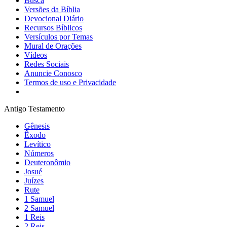
Busca
Versões da Bíblia
Devocional Diário
Recursos Bíblicos
Versículos por Temas
Mural de Orações
Vídeos
Redes Sociais
Anuncie Conosco
Termos de uso e Privacidade
Antigo Testamento
Gênesis
Êxodo
Levítico
Números
Deuteronômio
Josué
Juízes
Rute
1 Samuel
2 Samuel
1 Reis
2 Reis