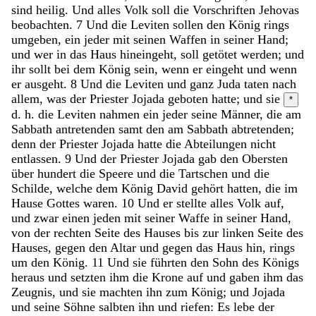
sind
heilig
.
Und
alles
Volk
soll
die
Vorschriften
Jehovas
beobachten
.
7
Und
die
Leviten
sollen
den
König
rings
umgeben
,
ein
jeder
mit
seinen
Waffen
in
seiner
Hand
;
und
wer
in
das
Haus
hineingeht
,
soll
getötet
werden
;
und
ihr
sollt
bei
dem
König
sein
,
wenn
er
eingeht
und
wenn
er
ausgeht
.
8
Und
die
Leviten
und
ganz
Juda
taten
nach
allem
,
was
der
Priester
Jojada
geboten
hatte
;
und
sie
*
d. h. die Leviten
nahmen
ein
jeder
seine
Männer
,
die
am
Sabbath
antretenden
samt
den
am
Sabbath
abtretenden
;
denn
der
Priester
Jojada
hatte
die
Abteilungen
nicht
entlassen
.
9
Und
der
Priester
Jojada
gab
den
Obersten
über
hundert
die
Speere
und
die
Tartschen
und
die
Schilde
,
welche
dem
König
David
gehört
hatten
,
die
im
Hause
Gottes
waren
.
10
Und
er
stellte
alles
Volk
auf
,
und
zwar
einen
jeden
mit
seiner
Waffe
in
seiner
Hand
,
von
der
rechten
Seite
des
Hauses
bis
zur
linken
Seite
des
Hauses
,
gegen
den
Altar
und
gegen
das
Haus
hin
,
rings
um
den
König
.
11
Und
sie
führten
den
Sohn
des
Königs
heraus
und
setzten
ihm
die
Krone
auf
und
gaben
ihm
das
Zeugnis
,
und
sie
machten
ihn
zum
König
;
und
Jojada
und
seine
Söhne
salbten
ihn
und
riefen
:
Es
lebe
der