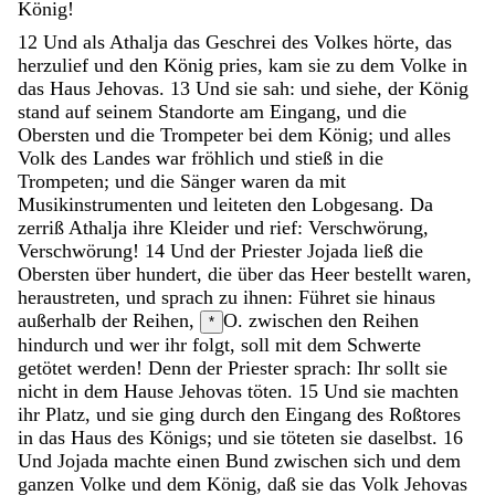
König
!
12
Und
als
Athalja
das
Geschrei
des
Volkes
hörte
,
das
herzulief
und
den
König
pries
,
kam
sie
zu
dem
Volke
in
das
Haus
Jehovas
.
13
Und
sie
sah
:
und
siehe
,
der
König
stand
auf
seinem
Standorte
am
Eingang
,
und
die
Obersten
und
die
Trompeter
bei
dem
König
;
und
alles
Volk
des
Landes
war
fröhlich
und
stieß
in
die
Trompeten
;
und
die
Sänger
waren
da
mit
Musikinstrumenten
und
leiteten
den
Lobgesang
.
Da
zerriß
Athalja
ihre
Kleider
und
rief
:
Verschwörung
,
Verschwörung
!
14
Und
der
Priester
Jojada
ließ
die
Obersten
über
hundert
,
die
über
das
Heer
bestellt
waren
,
heraustreten
,
und
sprach
zu
ihnen
:
Führet
sie
hinaus
außerhalb
der
Reihen
,
O. zwischen den Reihen
*
hindurch
und
wer
ihr
folgt
,
soll
mit
dem
Schwerte
getötet
werden
!
Denn
der
Priester
sprach
:
Ihr
sollt
sie
nicht
in
dem
Hause
Jehovas
töten
.
15
Und
sie
machten
ihr
Platz
,
und
sie
ging
durch
den
Eingang
des
Roßtores
in
das
Haus
des
Königs
;
und
sie
töteten
sie
daselbst
.
16
Und
Jojada
machte
einen
Bund
zwischen
sich
und
dem
ganzen
Volke
und
dem
König
,
daß
sie
das
Volk
Jehovas