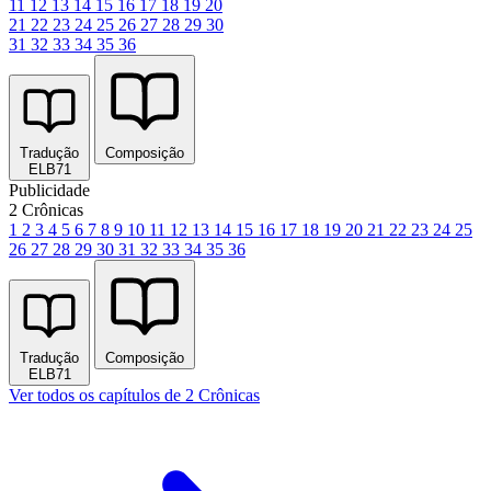
11
12
13
14
15
16
17
18
19
20
21
22
23
24
25
26
27
28
29
30
31
32
33
34
35
36
Tradução
Composição
ELB71
Publicidade
2 Crônicas
1
2
3
4
5
6
7
8
9
10
11
12
13
14
15
16
17
18
19
20
21
22
23
24
25
26
27
28
29
30
31
32
33
34
35
36
Tradução
Composição
ELB71
Ver todos os capítulos de 2 Crônicas