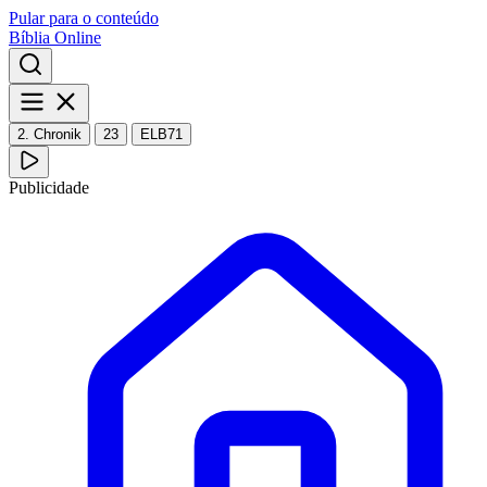
Pular para o conteúdo
Bíblia Online
2. Chronik
23
ELB71
Publicidade