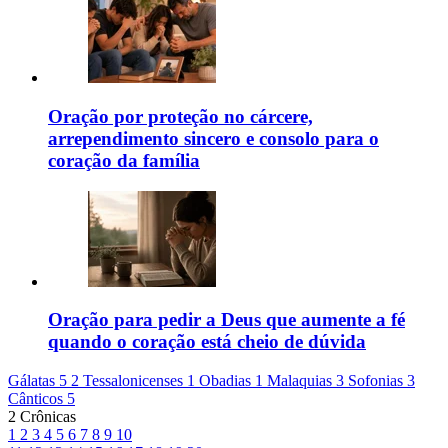
Oração por proteção no cárcere,
arrependimento sincero e consolo para o
coração da família
Oração para pedir a Deus que aumente a fé
quando o coração está cheio de dúvida
Gálatas 5
2 Tessalonicenses 1
Obadias 1
Malaquias 3
Sofonias 3
Cânticos 5
2 Crônicas
1
2
3
4
5
6
7
8
9
10