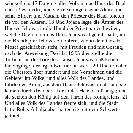
sein
sollten
.
17
Da
ging
alles
Volk
in
das
Haus
des
Baal
und
riß
es
nieder
,
und
sie
zerschlugen
seine
Altäre
und
seine
Bilder
;
und
Mattan
,
den
Priester
des
Baal
,
töteten
sie
vor
den
Altären
.
18
Und
Jojada
legte
die
Ämter
des
Hauses
Jehovas
in
die
Hand
der
Priester
,
der
Leviten
,
welche
David
über
das
Haus
Jehovas
abgeteilt
hatte
,
um
die
Brandopfer
Jehovas
zu
opfern
,
wie
in
dem
Gesetz
Moses
geschrieben
steht
,
mit
Freuden
und
mit
Gesang
,
nach
der
Anweisung
Davids
.
19
Und
er
stellte
die
Torhüter
an
die
Tore
des
Hauses
Jehovas
,
daß
keiner
hineinginge
,
der
irgendwie
unrein
wäre
.
20
Und
er
nahm
die
Obersten
über
hundert
und
die
Vornehmen
und
die
Gebieter
im
Volke
,
und
alles
Volk
des
Landes
,
und
führte
den
König
aus
dem
Hause
Jehovas
hinab
,
und
sie
kamen
durch
das
obere
Tor
in
das
Haus
des
Königs
;
und
sie
setzten
den
König
auf
den
Thron
des
Königreichs
.
21
Und
alles
Volk
des
Landes
freute
sich
,
und
die
Stadt
hatte
Ruhe
.
Athalja
aber
hatten
sie
mit
dem
Schwerte
getötet
.