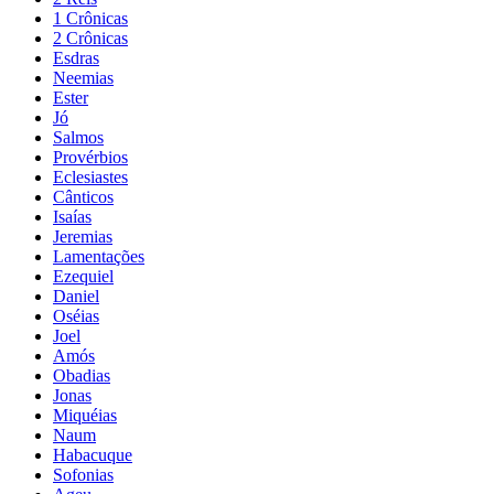
1 Crônicas
2 Crônicas
Esdras
Neemias
Ester
Jó
Salmos
Provérbios
Eclesiastes
Cânticos
Isaías
Jeremias
Lamentações
Ezequiel
Daniel
Oséias
Joel
Amós
Obadias
Jonas
Miquéias
Naum
Habacuque
Sofonias