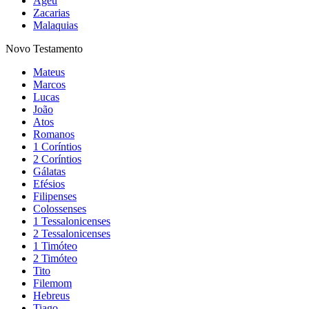
Ageu
Zacarias
Malaquias
Novo Testamento
Mateus
Marcos
Lucas
João
Atos
Romanos
1 Coríntios
2 Coríntios
Gálatas
Efésios
Filipenses
Colossenses
1 Tessalonicenses
2 Tessalonicenses
1 Timóteo
2 Timóteo
Tito
Filemom
Hebreus
Tiago