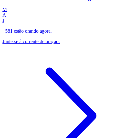
M
A
J
+581 estão orando agora.
Junte-se à corrente de oração.