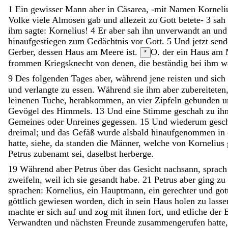
1
Ein
gewisser
Mann
aber
in
Cäsarea
,
-
mit
Namen
Korneli
Volke
viele
Almosen
gab
und
allezeit
zu
Gott
betete-
3
sah
ihm
sagte
:
Kornelius
!
4
Er
aber
sah
ihn
unverwandt
an
un
hinaufgestiegen
zum
Gedächtnis
vor
Gott
.
5
Und
jetzt
sen
Gerber
,
dessen
Haus
am
Meere
ist
.
O. der ein Haus am 
*
frommen
Kriegsknecht
von
denen
,
die
beständig
bei
ihm
w
9
Des
folgenden
Tages
aber
,
während
jene
reisten
und
sich
und
verlangte
zu
essen
.
Während
sie
ihm
aber
zubereiteten
leinenen
Tuche
,
herabkommen
,
an
vier
Zipfeln
gebunden
u
Gevögel
des
Himmels
.
13
Und
eine
Stimme
geschah
zu
ih
Gemeines
oder
Unreines
gegessen
.
15
Und
wiederum
gesc
dreimal
;
und
das
Gefäß
wurde
alsbald
hinaufgenommen
in
hatte
,
siehe
,
da
standen
die
Männer
,
welche
von
Kornelius
Petrus
zubenamt
sei
,
daselbst
herberge
.
19
Während
aber
Petrus
über
das
Gesicht
nachsann
,
sprac
zweifeln
,
weil
ich
sie
gesandt
habe
.
21
Petrus
aber
ging
zu
sprachen
:
Kornelius
,
ein
Hauptmann
,
ein
gerechter
und
got
göttlich
gewiesen
worden
,
dich
in
sein
Haus
holen
zu
lass
machte
er
sich
auf
und
zog
mit
ihnen
fort
,
und
etliche
der
Verwandten
und
nächsten
Freunde
zusammengerufen
hatte