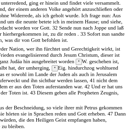
m
unterredend
,
ging
er
hinein
und
findet
viele
versammelt
.
nd, der einem anderen Volke angehört
anzuschließen
oder
ohne
Widerrede
,
als
ich
geholt
wurde
.
Ich
frage
nun
:
Aus
und
um
die
neunte
betete
ich
in
meinem
Hause
;
und
siehe
,
edacht
worden
vor
Gott
.
32
Sende
nun
nach
Joppe
und
laß
er
hierhergekommen
ist
,
zu
dir
reden
.
33
Sofort
nun
sandte
n
,
was
dir
von
Gott
befohlen
ist
.
eder
Nation
,
wer
ihn
fürchtet
und
Gerechtigkeit
wirkt
,
ist
rieden evangelisierend
durch
Jesum
Christum
,
dieser
ist
ganz
Judäa
hin
ausgebreitet
worden
W. geschehen
ist
,
*
albt
hat
,
der
umherging
,
Eig. hindurchzog
wohltuend
*
as
er
sowohl
im
Lande
der
Juden
als
auch
in
Jerusalem
uferweckt
und
ihn
sichtbar
werden
lassen
,
41
nicht
dem
hdem
er
aus
den
Toten
auferstanden
war
.
42
Und
er
hat
uns
d
der
Toten
ist
.
43
Diesem
geben
alle
Propheten
Zeugnis
,
us
der
Beschneidung
,
so
viele
ihrer
mit
Petrus
gekommen
sie
hörten
sie
in
Sprachen
reden
und
Gott
erheben
.
47
Dann
würden
,
die
den
Heiligen
Geist
empfangen
haben
,
e
zu
bleiben
.