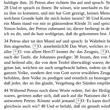
huldigte
ihm
.
26
Petrus
aber
richtete
ihn
auf
und
sprach
:
S
28
Und
er
sprach
zu
ihnen
:
Ihr
wisset
,
wie
unerlaubt
es
fü
zu
ihm
zu
kommen
;
und
mir
hat
Gott
gezeigt
,
keinen
Mens
welchem
Grunde
habt
ihr
mich
holen
lassen
?
30
Und
Korn
ein
Mann
stand
vor
mir
in
glänzendem
Kleide
31
und
spric
Simon
holen
,
der
Petrus
zubenamt
ist
;
dieser
herbergt
in
d
ich
zu
dir
,
und
du
hast
wohlgetan
,
daß
du
gekommen
bist
.
34
Petrus
aber
tat
den
Mund
auf
und
sprach
:
In
Wahrheit
b
ihm
angenehm
.
O. annehmlich
36
Das
Wort
,
welches
er
*
aller
O. von allem
Herr
37
kennet
ihr
:
das
Zeugnis
,
O.
*
*
nach
der
Taufe
,
die
Johannes
predigte
:
38
Jesum
,
den
von
und
heilend
alle
,
die
von
dem
Teufel
überwältigt
waren
;
d
getan
hat
;
welchen
sie
auch
umgebracht
haben
,
indem
sie
ganzen
Volke
,
sondern
den
von
Gott
zuvor
erwählten
Zeug
befohlen
,
dem
Volke
zu
predigen
und
ernstlich
zu
bezeuge
daß
jeder
,
der
an
ihn
glaubt
,
Vergebung
der
Sünden
empfä
44
Während
Petrus
noch
diese
Worte
redete
,
fiel
der
Heili
waren
,
gerieten
außer
sich
,
daß
auch
auf
die
Nationen
die
antwortete
Petrus
:
Könnte
wohl
jemand
O. Es kann doch
*
gleichwie
auch
wir
?
48
Und
er
befahl
,
daß
sie
getauft
wür