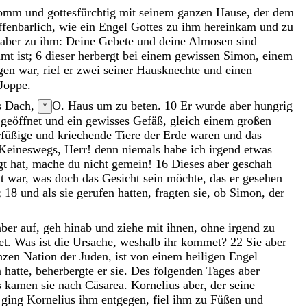
romm
und
gottesfürchtig
mit
seinem
ganzen
Hause
,
der
dem
ffenbarlich
,
wie
ein
Engel
Gottes
zu
ihm
hereinkam
und
zu
aber
zu
ihm
:
Deine
Gebete
und
deine
Almosen
sind
amt
ist
;
6
dieser
herbergt
bei
einem
gewissen
Simon
,
einem
gen
war
,
rief
er
zwei
seiner
Hausknechte
und
einen
Joppe
.
s
Dach
,
O. Haus
um
zu
beten
.
10
Er
wurde
aber
hungrig
*
l
geöffnet
und
ein
gewisses
Gefäß
,
gleich
einem
großen
rfüßige
und
kriechende
Tiere
der
Erde
waren
und
das
Keineswegs
,
Herr
!
denn
niemals
habe
ich
irgend
etwas
gt
hat
,
mache
du
nicht
gemein
!
16
Dieses
aber
geschah
it
war
,
was
doch
das
Gesicht
sein
möchte
,
das
er
gesehen
;
18
und
als
sie
gerufen
hatten
,
fragten
sie
,
ob
Simon
,
der
aber
auf
,
geh
hinab
und
ziehe
mit
ihnen
,
ohne
irgend
zu
et
.
Was
ist
die
Ursache
,
weshalb
ihr
kommet
?
22
Sie
aber
nzen
Nation
der
Juden
,
ist
von
einem
heiligen
Engel
n
hatte
,
beherbergte
er
sie
.
Des
folgenden
Tages
aber
s
kamen
sie
nach
Cäsarea
.
Kornelius
aber
,
der
seine
,
ging
Kornelius
ihm
entgegen
,
fiel
ihm
zu
Füßen
und