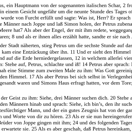
us
,
ein
Hauptmann
von
der
sogenannten
italischen
Schar
,
2
f
in
einem
Gesicht
ungefähr
um
die
neunte
Stunde
des
Tages
o
d
wurde
von
Furcht
erfüllt
und
sagte
:
Was
ist
,
Herr
?
Er
sprach
de
Männer
nach
Joppe
und
laß
Simon
holen
,
der
Petrus
zuben
Meere hat
7
Als
aber
der
Engel
,
der
mit
ihm
redete
,
weggegan
aren
;
8
und
als
er
ihnen
alles
erzählt
hatte
,
sandte
er
sie
nach
der
Stadt
näherten
,
stieg
Petrus
um
die
sechste
Stunde
auf
da
,
kam
eine
Entzückung
über
ihn
.
11
Und
er
sieht
den
Himme
nd
auf
die
Erde
herniedergelassen
,
12
in
welchem
allerlei
vie
m
:
Stehe
auf
,
Petrus
,
schlachte
und
iß
!
14
Petrus
aber
sprach
:
hah
eine
Stimme
zum
zweiten
Male
zu
ihm
:
Was
Gott
gereini
den
Himmel
.
17
Als
aber
Petrus
bei
sich
selbst
in
Verlegenhe
gesandt
waren
und
Simons
Haus
erfragt
hatten
,
vor
dem
Tore
h
der
Geist
zu
ihm
:
Siehe
,
drei
Männer
suchen
dich
.
20
Stehe
den
Männern
hinab
und
sprach
:
Siehe
,
ich
bin’s
,
den
ihr
such
tesfürchtiger
Mann
,
und
der
ein
gutes
Zeugnis
hat
von
der
ga
en
und
Worte
von
dir
zu
hören
.
23
Als
er
sie
nun
hereingerufe
Brüder
von
Joppe
gingen
mit
ihm
;
24
und
des
folgenden
Tage
,
erwartete
sie
.
25
Als
es
aber
geschah
,
daß
Petrus
hereinkam