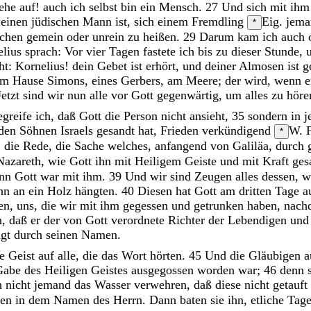
tehe
auf
!
auch
ich
selbst
bin
ein
Mensch
.
27
Und
sich
mit
ih
r
einen
jüdischen
Mann
ist
,
sich
einem
Fremdling
Eig. jema
*
chen
gemein
oder
unrein
zu
heißen
.
29
Darum
kam
ich
auch
elius
sprach
:
Vor
vier
Tagen
fastete
ich
bis
zu
dieser
Stunde
,
ht
:
Kornelius
!
dein
Gebet
ist
erhört
,
und
deiner
Almosen
ist
g
em
Hause
Simons
,
eines
Gerbers
,
am
Meere
;
der
wird
,
wenn
Jetzt
sind
wir
nun
alle
vor
Gott
gegenwärtig
,
um
alles
zu
höre
egreife
ich
,
daß
Gott
die
Person
nicht
ansieht
,
35
sondern
in
j
den
Söhnen
Israels
gesandt
hat
,
Frieden
verkündigend
W. F
*
 die Rede, die Sache
welches
,
anfangend
von
Galiläa
,
durch
Nazareth
,
wie
Gott
ihn
mit
Heiligem
Geiste
und
mit
Kraft
ges
enn
Gott
war
mit
ihm
.
39
Und
wir
sind
Zeugen
alles
dessen
,
w
ihn
an
ein
Holz
hängten
.
40
Diesen
hat
Gott
am
dritten
Tage
a
en
,
uns
,
die
wir
mit
ihm
gegessen
und
getrunken
haben
,
nac
n
,
daß
er
der
von
Gott
verordnete
Richter
der
Lebendigen
un
ngt
durch
seinen
Namen
.
ge
Geist
auf
alle
,
die
das
Wort
hörten
.
45
Und
die
Gläubigen
a
Gabe
des
Heiligen
Geistes
ausgegossen
worden
war
;
46
denn
 nicht jemand
das
Wasser
verwehren
,
daß
diese
nicht
getauft
den
in
dem
Namen
des
Herrn
.
Dann
baten
sie
ihn
,
etliche
Tag