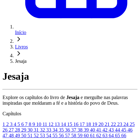
Início
Livros
Jesaja
Jesaja
Explore os capítulos do livro de
Jesaja
e mergulhe nas palavras
inspiradas que moldaram a fé e a história do povo de Deus.
Capítulos
1
2
3
4
5
6
7
8
9
10
11
12
13
14
15
16
17
18
19
20
21
22
23
24
25
26
27
28
29
30
31
32
33
34
35
36
37
38
39
40
41
42
43
44
45
46
47
48
49
50
51
52
53
54
55
56
57
58
59
60
61
62
63
64
65
66