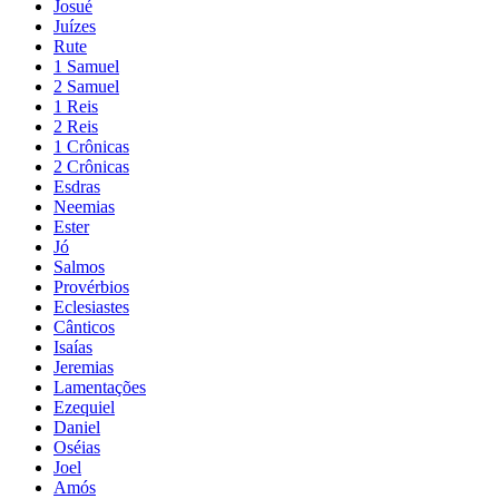
Josué
Juízes
Rute
1 Samuel
2 Samuel
1 Reis
2 Reis
1 Crônicas
2 Crônicas
Esdras
Neemias
Ester
Jó
Salmos
Provérbios
Eclesiastes
Cânticos
Isaías
Jeremias
Lamentações
Ezequiel
Daniel
Oséias
Joel
Amós