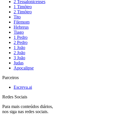
2 Tessalonicenses
1 Timóteo
2 Timóteo
Tito
Filemom
Hebreus
Tiago
1 Pedro
2 Pedro
1 João
2 João
3 João
Judas
Apocalipse
Parceiros
Escreva.ai
Redes Sociais
Para mais conteúdos diários,
nos siga nas redes sociais.