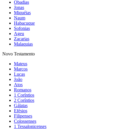
Obadias
Jonas
Miquéias
Naum
Habacuque
Sofonias
Ageu
Zacarias
Malaquias
Novo Testamento
Mateus
Marcos
Lucas
João
Atos
Romanos
1 Coríntios
2 Coríntios
Gálatas
Efésios
Filipenses
Colossenses
1 Tessalonicenses