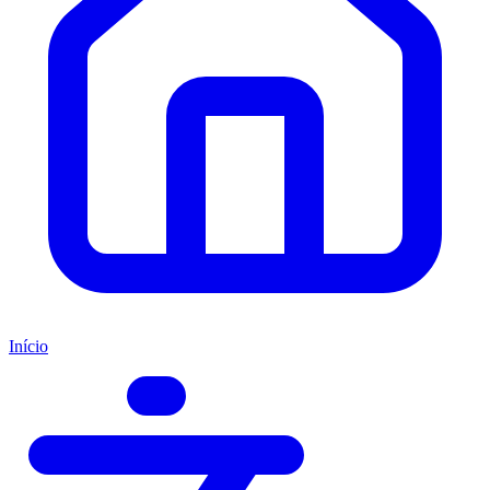
Início