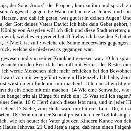
saja
,
der
Sohn
Amoz
’
,
der
Prophet
,
kam
zu
ihm
und
sprach
z
sein
Angesicht
gegen
die
Wand
und
betete
zu
Jehova
und
spr
m
Herzen
,
und
daß
ich
getan
,
was
gut
ist
in
deinen
Augen
!
Un
a
,
der
Gott
deines
Vaters
David
:
Ich
habe
dein
Gebet
gehört
,
s
Königs
von
Assyrien
will
ich
dich
und
diese
Stadt
erretten
;
u
un
wird
,
welches
er
geredet
hat
:
8
Siehe
,
ich
lasse
den
Schatt
st
,
Viell. ist zu l.: welche die Sonne niederwärts gegangen i
*
urück
,
welche
sie
niederwärts
gegangen
war
.
k
gewesen
und
von
seiner
Krankheit
genesen
war
.
10
Ich
spra
gesucht um den Rest d. h. bestraft mit Verlust des Restes
me
;
ich
werde
Menschen
nicht
mehr
erblicken
bei
den
Bewohne
nd
ward
von
mir
weggeführt
wie
ein
Hirtenzelt
.
Ich
habe
,
de
rist
wirst
du
ein
Ende
mit
mir
machen
!
13
Ich
beschwichtigt
irst
du
ein
Ende
mit
mir
machen
!
14
Wie
eine
Schwalbe
,
wie
r
ist
bange
!
tritt
als
Bürge
für
mich
ein
!
15
Was
soll
ich
sagen
einer
Seele
.
16
O
Herr
!
durch
dieses
lebt
man
,
und
in
jeder
Hi
m
Leben
.
17
Siehe
,
zum
Heile
ward
mir
bitteres
Leid
:
Du
,
du
z
rfen
.
18
Denn
nicht
der
Scheol
preist
dich
,
der
Tod
lobsingt
ich
,
wie
ich
heute
:
der
Vater
gibt
den
Kindern
Kunde
von
dei
m
Hause
Jehovas
.
21
Und
Jesaja
sagte
,
daß
man
einen
Feigen