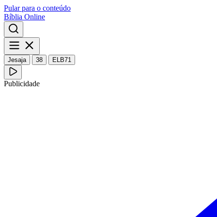
Pular para o conteúdo
Bíblia Online
Jesaja
38
ELB71
Publicidade