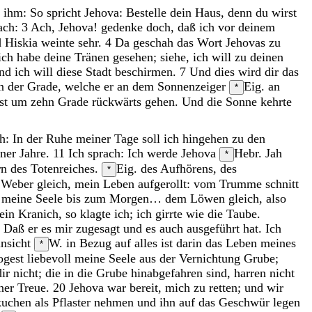
u
ihm
:
So
spricht
Jehova
:
Bestelle
dein
Haus
,
denn
du
wirst
ach
:
3
Ach
,
Jehova
!
gedenke
doch
,
daß
ich
vor
deinem
d
Hiskia
weinte
sehr
.
4
Da
geschah
das
Wort
Jehovas
zu
ich
habe
deine
Tränen
gesehen
;
siehe
,
ich
will
zu
deinen
nd
ich
will
diese
Stadt
beschirmen
.
7
Und
dies
wird
dir
das
en
der
Grade
,
welche
er
an
dem
Sonnenzeiger
Eig. an
*
st
um
zehn
Grade
rückwärts
gehen
.
Und
die
Sonne
kehrte
ch
:
In
der
Ruhe
meiner
Tage
soll
ich
hingehen
zu
den
iner
Jahre
.
11
Ich
sprach
:
Ich
werde
Jehova
Hebr. Jah
*
rn
des
Totenreiches
.
Eig. des Aufhörens, des
*
m
Weber
gleich
,
mein
Leben
aufgerollt
:
vom
Trumme
schnitt
e
meine
Seele
bis
zum
Morgen
…
dem
Löwen
gleich
,
also
ein
Kranich
,
so
klagte
ich
;
ich
girrte
wie
die
Taube
.
?
Daß
er
es
mir
zugesagt
und
es
auch
ausgeführt
hat
.
Ich
nsicht
W. in Bezug auf alles
ist
darin
das
Leben
meines
*
ogest
liebevoll
meine
Seele
aus
der
Vernichtung
Grube
;
dir
nicht
;
die
in
die
Grube
hinabgefahren
sind
,
harren
nicht
ner
Treue
.
20
Jehova
war
bereit
,
mich
zu
retten
;
und
wir
kuchen
als
Pflaster
nehmen
und
ihn
auf
das
Geschwür
legen