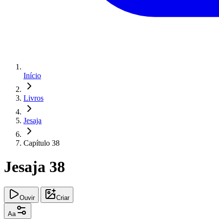
Início
Livros
Jesaja
Capítulo 38
Jesaja 38
Ouvir
Criar
Aa