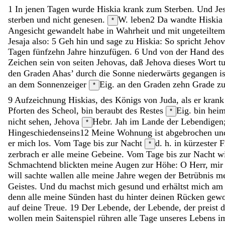
1
In
jenen
Tagen
wurde
Hiskia
krank
zum
Sterben
.
Und
Je
sterben
und
nicht
genesen
.
W. leben
2
Da
wandte
Hiskia
*
Angesicht
gewandelt
habe
in
Wahrheit
und
mit
ungeteilte
Jesaja
also
:
5
Geh
hin
und
sage
zu
Hiskia
:
So
spricht
Jehov
Tagen
fünfzehn
Jahre
hinzufügen
.
6
Und
von
der
Hand
de
Zeichen
sein
von
seiten
Jehovas
,
daß
Jehova
dieses
Wort
t
den Graden
Ahas
’
durch
die
Sonne
niederwärts
gegangen
i
an
dem
Sonnenzeiger
Eig. an den Graden
zehn
Grade
z
*
9
Aufzeichnung
Hiskias
,
des
Königs
von
Juda
,
als
er
kran
Pforten
des
Scheol
,
bin
beraubt
des
Restes
Eig. bin heim
*
nicht
sehen
,
Jehova
Hebr. Jah
im
Lande
der
Lebendigen
*
Hingeschiedenseins
12
Meine
Wohnung
ist
abgebrochen
u
er
mich
los
.
Vom
Tage
bis
zur
Nacht
d. h. in kürzester F
*
zerbrach
er
alle
meine
Gebeine
.
Vom
Tage
bis
zur
Nacht
w
Schmachtend
blickten
meine
Augen
zur
Höhe
:
O
Herr
,
mi
will
sachte
wallen
alle
meine
Jahre
wegen
der
Betrübnis
m
Geistes
.
Und
du
machst
mich
gesund
und
erhältst
mich
a
denn
alle
meine
Sünden
hast
du
hinter
deinen
Rücken
gewo
auf
deine
Treue
.
19
Der
Lebende
,
der
Lebende
,
der
preist
d
wollen
mein
Saitenspiel
rühren
alle
Tage
unseres
Lebens
i