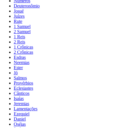
Números
Deuteronômio
Josué
Juízes
Rute
1 Samuel
2 Samuel
1 Reis
2 Reis
1 Crônicas
2 Crônicas
Esdras
Neemias
Ester
Jó
Salmos
Provérbios
Eclesiastes
Cânticos
Isaías
Jeremias
Lamentações
Ezequiel
Daniel
Oséias