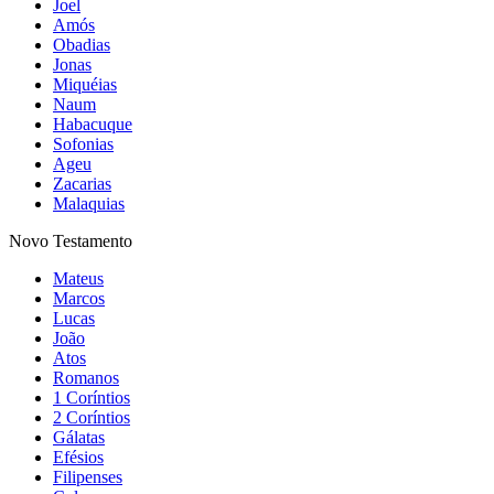
Joel
Amós
Obadias
Jonas
Miquéias
Naum
Habacuque
Sofonias
Ageu
Zacarias
Malaquias
Novo Testamento
Mateus
Marcos
Lucas
João
Atos
Romanos
1 Coríntios
2 Coríntios
Gálatas
Efésios
Filipenses