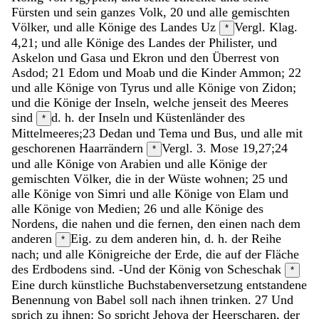
Fürsten
und
sein
ganzes
Volk
,
20
und
alle
gemischten
Völker
,
und
alle
Könige
des
Landes
Uz
Vergl. Klag.
*
4,21;
und
alle
Könige
des
Landes
der
Philister
,
und
Askelon
und
Gasa
und
Ekron
und
den
Überrest
von
Asdod
;
21
Edom
und
Moab
und
die
Kinder
Ammon
;
22
und
alle
Könige
von
Tyrus
und
alle
Könige
von
Zidon
;
und
die
Könige
der
Inseln
,
welche
jenseit
des
Meeres
sind
d. h. der Inseln und Küstenländer des
*
Mittelmeeres;
23
Dedan
und
Tema
und
Bus
,
und
alle
mit
geschorenen
Haarrändern
Vergl. 3. Mose 19,27;
24
*
und
alle
Könige
von
Arabien
und
alle
Könige
der
gemischten
Völker
,
die
in
der
Wüste
wohnen
;
25
und
alle
Könige
von
Simri
und
alle
Könige
von
Elam
und
alle
Könige
von
Medien
;
26
und
alle
Könige
des
Nordens
,
die
nahen
und
die
fernen
,
den
einen
nach
dem
anderen
Eig. zu dem anderen hin, d. h. der Reihe
*
nach;
und
alle
Königreiche
der
Erde
,
die
auf
der
Fläche
des
Erdbodens
sind
.
-
Und
der
König
von
Scheschak
*
Eine durch künstliche Buchstabenversetzung entstandene
Benennung von Babel
soll
nach
ihnen
trinken
.
27
Und
sprich
zu
ihnen
:
So
spricht
Jehova
der
Heerscharen
,
der