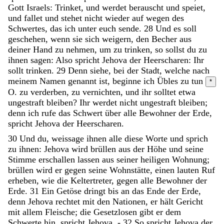
Gott
Israels
:
Trinket
,
und
werdet
berauscht
und
speiet
,
und
fallet
und
stehet
nicht
wieder
auf
wegen
des
Schwertes
,
das
ich
unter
euch
sende
.
28
Und
es
soll
geschehen
,
wenn
sie
sich
weigern
,
den
Becher
aus
deiner
Hand
zu
nehmen
,
um
zu
trinken
,
so
sollst
du
zu
ihnen
sagen
:
Also
spricht
Jehova
der
Heerscharen
:
Ihr
sollt
trinken
.
29
Denn
siehe
,
bei
der
Stadt
,
welche
nach
meinem
Namen
genannt
ist
,
beginne
ich
Übles
zu
tun
*
O. zu verderben, zu vernichten,
und
ihr
solltet
etwa
ungestraft
bleiben
?
Ihr
werdet
nicht
ungestraft
bleiben
;
denn
ich
rufe
das
Schwert
über
alle
Bewohner
der
Erde
,
spricht
Jehova
der
Heerscharen
.
30
Und
du
,
weissage
ihnen
alle
diese
Worte
und
sprich
zu
ihnen
:
Jehova
wird
brüllen
aus
der
Höhe
und
seine
Stimme
erschallen
lassen
aus
seiner
heiligen
Wohnung
;
brüllen
wird
er
gegen
seine
Wohnstätte
,
einen
lauten
Ruf
erheben
,
wie
die
Keltertreter
,
gegen
alle
Bewohner
der
Erde
.
31
Ein
Getöse
dringt
bis
an
das
Ende
der
Erde
,
denn
Jehova
rechtet
mit
den
Nationen
,
er
hält
Gericht
mit
allem
Fleische
;
die
Gesetzlosen
gibt
er
dem
Schwerte
hin
,
spricht
Jehova
.
-
32
So
spricht
Jehova
der