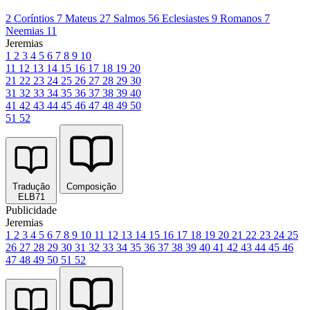
2 Coríntios 7
Mateus 27
Salmos 56
Eclesiastes 9
Romanos 7
Neemias 11
Jeremias
1
2
3
4
5
6
7
8
9
10
11
12
13
14
15
16
17
18
19
20
21
22
23
24
25
26
27
28
29
30
31
32
33
34
35
36
37
38
39
40
41
42
43
44
45
46
47
48
49
50
51
52
Tradução
Composição
ELB71
Publicidade
Jeremias
1
2
3
4
5
6
7
8
9
10
11
12
13
14
15
16
17
18
19
20
21
22
23
24
25
26
27
28
29
30
31
32
33
34
35
36
37
38
39
40
41
42
43
44
45
46
47
48
49
50
51
52