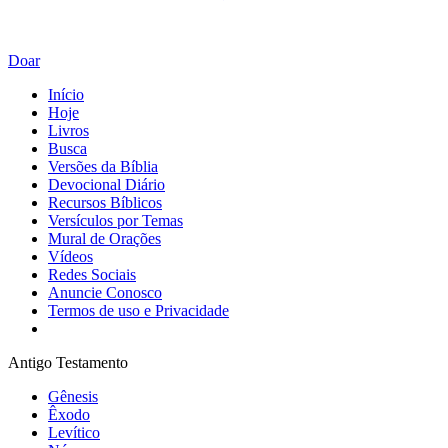
Doar
Início
Hoje
Livros
Busca
Versões da Bíblia
Devocional Diário
Recursos Bíblicos
Versículos por Temas
Mural de Orações
Vídeos
Redes Sociais
Anuncie Conosco
Termos de uso e Privacidade
Antigo Testamento
Gênesis
Êxodo
Levítico