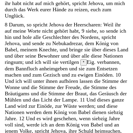
ihr
habt
nicht
auf
mich
gehört
,
spricht
Jehova
,
um
mich
durch
das
Werk
eurer
Hände
zu
reizen
,
euch
zum
Unglück
.
8
Darum
,
so
spricht
Jehova
der
Heerscharen
:
Weil
ihr
auf
meine
Worte
nicht
gehört
habt
,
9
siehe
,
so
sende
ich
hin
und
hole
alle
Geschlechter
des
Nordens
,
spricht
Jehova
,
und
sende
zu
Nebukadrezar
,
dem
König
von
Babel
,
meinem
Knechte
,
und
bringe
sie
über
dieses
Land
und
über
seine
Bewohner
und
über
alle
diese
Nationen
ringsum
;
und
ich
will
sie
vertilgen
Eig. verbannen,
*
dem Bannfluch anheimgeben
und
sie
zum
Entsetzen
machen
und
zum
Gezisch
und
zu
ewigen
Einöden
.
10
Und
ich
will
unter
ihnen
aufhören
lassen
die
Stimme
der
Wonne
und
die
Stimme
der
Freude
,
die
Stimme
des
Bräutigams
und
die
Stimme
der
Braut
,
das
Geräusch
der
Mühlen
und
das
Licht
der
Lampe
.
11
Und
dieses
ganze
Land
wird
zur
Einöde
,
zur
Wüste
werden
;
und
diese
Nationen
werden
dem
König
von
Babel
dienen
siebzig
Jahre
.
12
Und
es
wird
geschehen
,
wenn
siebzig
Jahre
voll
sind
,
werde
ich
an
dem
König
von
Babel
und
an
jenem
Volke
,
spricht
Jehova
,
ihre
Schuld
heimsuchen
,