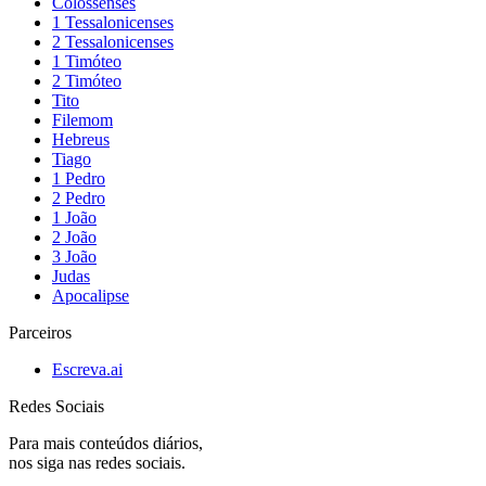
Colossenses
1 Tessalonicenses
2 Tessalonicenses
1 Timóteo
2 Timóteo
Tito
Filemom
Hebreus
Tiago
1 Pedro
2 Pedro
1 João
2 João
3 João
Judas
Apocalipse
Parceiros
Escreva.ai
Redes Sociais
Para mais conteúdos diários,
nos siga nas redes sociais.