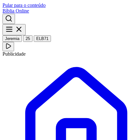
Pular para o conteúdo
Bíblia Online
Jeremia
25
ELB71
Publicidade