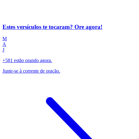
Estes versículos te tocaram? Ore agora!
M
A
J
+581 estão orando agora.
Junte-se à corrente de oração.