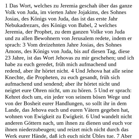
1
Das
Wort
,
welches
zu
Jeremia
geschah
über
das
ganze
Volk
von
Juda
,
im
vierten
Jahre
Jojakims
,
des
Sohnes
Josias
,
des
Königs
von
Juda
,
das
ist
das
erste
Jahr
Nebukadrezars
,
des
Königs
von
Babel
,
2
welches
Jeremia
,
der
Prophet
,
zu
dem
ganzen
Volke
von
Juda
und
zu
allen
Bewohnern
von
Jerusalem
redete
,
indem
er
sprach
:
3
Vom
dreizehnten
Jahre
Josias
,
des
Sohnes
Amons
,
des
Königs
von
Juda
,
bis
auf
diesen
Tag
,
diese
23
Jahre
,
ist
das
Wort
Jehovas
zu
mir
geschehen
;
und
ich
habe
zu
euch
geredet
,
früh
mich
aufmachend
und
redend
,
aber
ihr
hörtet
nicht
.
4
Und
Jehova
hat
alle
seine
Knechte
,
die
Propheten
,
zu
euch
gesandt
,
früh
sich
aufmachend
und
sendend
;
aber
ihr
hörtet
nicht
und
neigtet
eure
Ohren
nicht
,
um
zu
hören
.
5
Und
er
sprach
:
Kehret
doch
um
,
ein
jeder
von
seinem
bösen
Wege
und
von
der
Bosheit
eurer
Handlungen
,
so
sollt
ihr
in
dem
Lande
,
das
Jehova
euch
und
euren
Vätern
gegeben
hat
,
wohnen
von
Ewigkeit
zu
Ewigkeit
.
6
Und
wandelt
nicht
anderen
Göttern
nach
,
um
ihnen
zu
dienen
und
euch
vor
ihnen
niederzubeugen
;
und
reizet
mich
nicht
durch
das
Werk
eurer
Hände
,
daß
ich
euch
nicht
Übles
tue
.
7
Aber