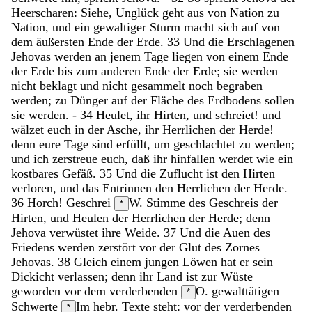
Heerscharen
:
Siehe
,
Unglück
geht
aus
von
Nation
zu
Nation
,
und
ein
gewaltiger
Sturm
macht
sich
auf
von
dem
äußersten
Ende
der
Erde
.
33
Und
die
Erschlagenen
Jehovas
werden
an
jenem
Tage
liegen
von
einem
Ende
der
Erde
bis
zum
anderen
Ende
der
Erde
;
sie
werden
nicht
beklagt
und
nicht
gesammelt
noch
begraben
werden
;
zu
Dünger
auf
der
Fläche
des
Erdbodens
sollen
sie
werden
.
-
34
Heulet
,
ihr
Hirten
,
und
schreiet
!
und
wälzet
euch
in
der
Asche
,
ihr
Herrlichen
der
Herde
!
denn
eure
Tage
sind
erfüllt
,
um
geschlachtet
zu
werden
;
und
ich
zerstreue
euch
,
daß
ihr
hinfallen
werdet
wie
ein
kostbares
Gefäß
.
35
Und
die
Zuflucht
ist
den
Hirten
verloren
,
und
das
Entrinnen
den
Herrlichen
der
Herde
.
36
Horch
!
Geschrei
W. Stimme des Geschreis
der
*
Hirten
,
und
Heulen
der
Herrlichen
der
Herde
;
denn
Jehova
verwüstet
ihre
Weide
.
37
Und
die
Auen
des
Friedens
werden
zerstört
vor
der
Glut
des
Zornes
Jehovas
.
38
Gleich
einem
jungen
Löwen
hat
er
sein
Dickicht
verlassen
;
denn
ihr
Land
ist
zur
Wüste
geworden
vor
dem
verderbenden
O. gewalttätigen
*
Schwerte
Im hebr. Texte steht: vor der verderbenden
*