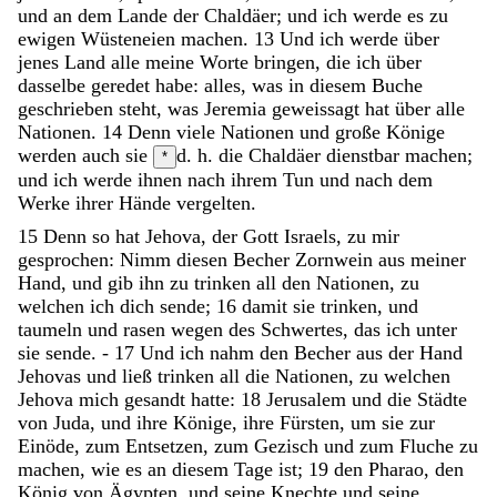
und
an
dem
Lande
der
Chaldäer
;
und
ich
werde
es
zu
ewigen
Wüsteneien
machen
.
13
Und
ich
werde
über
jenes
Land
alle
meine
Worte
bringen
,
die
ich
über
dasselbe
geredet
habe
:
alles
,
was
in
diesem
Buche
geschrieben
steht
,
was
Jeremia
geweissagt
hat
über
alle
Nationen
.
14
Denn
viele
Nationen
und
große
Könige
werden
auch
sie
d. h. die Chaldäer
dienstbar
machen
;
*
und
ich
werde
ihnen
nach
ihrem
Tun
und
nach
dem
Werke
ihrer
Hände
vergelten
.
15
Denn
so
hat
Jehova
,
der
Gott
Israels
,
zu
mir
gesprochen
:
Nimm
diesen
Becher
Zornwein
aus
meiner
Hand
,
und
gib
ihn
zu
trinken
all
den
Nationen
,
zu
welchen
ich
dich
sende
;
16
damit
sie
trinken
,
und
taumeln
und
rasen
wegen
des
Schwertes
,
das
ich
unter
sie
sende
.
-
17
Und
ich
nahm
den
Becher
aus
der
Hand
Jehovas
und
ließ
trinken
all
die
Nationen
,
zu
welchen
Jehova
mich
gesandt
hatte
:
18
Jerusalem
und
die
Städte
von
Juda
,
und
ihre
Könige
,
ihre
Fürsten
,
um
sie
zur
Einöde
,
zum
Entsetzen
,
zum
Gezisch
und
zum
Fluche
zu
machen
,
wie
es
an
diesem
Tage
ist
;
19
den
Pharao
,
den
König
von
Ägypten
,
und
seine
Knechte
und
seine