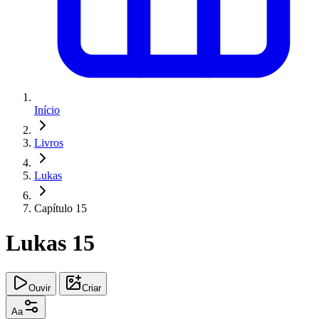
Início
Livros
Lukas
Capítulo 15
Lukas 15
Ouvir
Criar
Aa