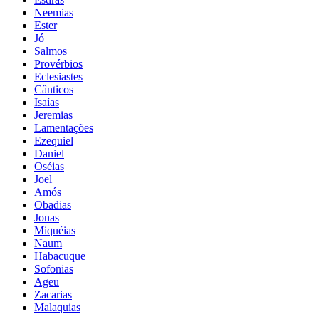
Neemias
Ester
Jó
Salmos
Provérbios
Eclesiastes
Cânticos
Isaías
Jeremias
Lamentações
Ezequiel
Daniel
Oséias
Joel
Amós
Obadias
Jonas
Miquéias
Naum
Habacuque
Sofonias
Ageu
Zacarias
Malaquias