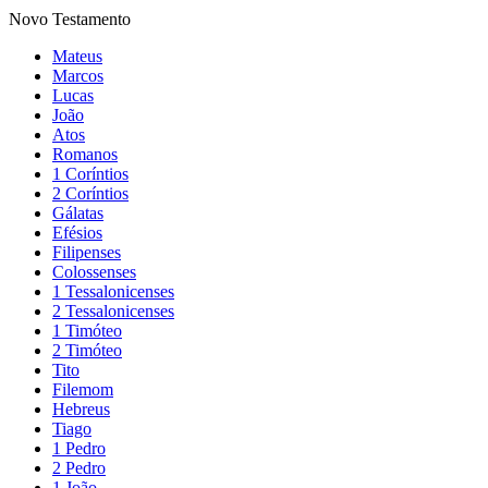
Novo Testamento
Mateus
Marcos
Lucas
João
Atos
Romanos
1 Coríntios
2 Coríntios
Gálatas
Efésios
Filipenses
Colossenses
1 Tessalonicenses
2 Tessalonicenses
1 Timóteo
2 Timóteo
Tito
Filemom
Hebreus
Tiago
1 Pedro
2 Pedro
1 João