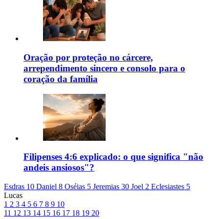
Oração por proteção no cárcere,
arrependimento sincero e consolo para o
coração da família
Filipenses 4:6 explicado: o que significa "não
andeis ansiosos"?
Esdras 10
Daniel 8
Oséias 5
Jeremias 30
Joel 2
Eclesiastes 5
Lucas
1
2
3
4
5
6
7
8
9
10
11
12
13
14
15
16
17
18
19
20