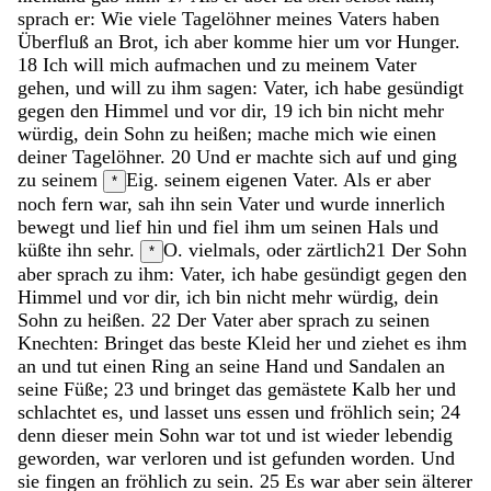
sprach
er
:
Wie
viele
Tagelöhner
meines
Vaters
haben
Überfluß
an
Brot
,
ich
aber
komme
hier
um
vor
Hunger
.
18
Ich
will
mich
aufmachen
und
zu
meinem
Vater
gehen
,
und
will
zu
ihm
sagen
:
Vater
,
ich
habe
gesündigt
gegen
den
Himmel
und
vor
dir
,
19
ich
bin
nicht
mehr
würdig
,
dein
Sohn
zu
heißen
;
mache
mich
wie
einen
deiner
Tagelöhner
.
20
Und
er
machte
sich
auf
und
ging
zu
seinem
Eig. seinem eigenen
Vater
.
Als
er
aber
*
noch
fern
war
,
sah
ihn
sein
Vater
und
wurde
innerlich
bewegt
und
lief
hin
und
fiel
ihm
um
seinen
Hals
und
küßte
ihn
sehr
.
O. vielmals, oder zärtlich
21
Der
Sohn
*
aber
sprach
zu
ihm
:
Vater
,
ich
habe
gesündigt
gegen
den
Himmel
und
vor
dir
,
ich
bin
nicht
mehr
würdig
,
dein
Sohn
zu
heißen
.
22
Der
Vater
aber
sprach
zu
seinen
Knechten
:
Bringet
das
beste
Kleid
her
und
ziehet
es
ihm
an
und
tut
einen
Ring
an
seine
Hand
und
Sandalen
an
seine
Füße
;
23
und
bringet
das
gemästete
Kalb
her
und
schlachtet
es
,
und
lasset
uns
essen
und
fröhlich
sein
;
24
denn
dieser
mein
Sohn
war
tot
und
ist
wieder
lebendig
geworden
,
war
verloren
und
ist
gefunden
worden
.
Und
sie
fingen
an
fröhlich
zu
sein
.
25
Es
war
aber
sein
älterer