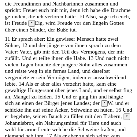
die
Freundinnen
und
Nachbarinnen
zusammen
und
spricht
:
Freuet
euch
mit
mir
,
denn
ich
habe
die
Drachme
gefunden
,
die
ich
verloren
hatte
.
10
Also
,
sage
ich
euch
,
ist
Freude
Eig. wird Freude
vor
den
Engeln
Gottes
*
über
einen
Sünder
,
der
Buße
tut
.
11
Er
sprach
aber
:
Ein
gewisser
Mensch
hatte
zwei
Söhne
;
12
und
der
jüngere
von
ihnen
sprach
zu
dem
Vater
:
Vater
,
gib
mir
den
Teil
des
Vermögens
,
der
mir
zufällt
.
Und
er
teilte
ihnen
die
Habe
.
13
Und
nach
nicht
vielen
Tagen
brachte
der
jüngere
Sohn
alles
zusammen
und
reiste
weg
in
ein
fernes
Land
,
und
daselbst
vergeudete
er
sein
Vermögen
,
indem
er
ausschweifend
lebte
.
14
Als
er
aber
alles
verzehrt
hatte
,
kam
eine
gewaltige
Hungersnot
über
jenes
Land
,
und
er
selbst
fing
an
,
Mangel
zu
leiden
.
15
Und
er
ging
hin
und
hängte
sich
an
einen
der
Bürger
jenes
Landes
;
der
W. und er
*
schickte
ihn
auf
seine
Äcker
,
Schweine
zu
hüten
.
16
Und
er
begehrte
,
seinen
Bauch
zu
füllen
mit
den
Träbern
,
*
Johannisbrot, ein Nahrungsmittel für Tiere und auch
wohl für arme Leute
welche
die
Schweine
fraßen
;
und
niemand
gab
ihm
.
17
Als
er
aber
zu
sich
selbst
kam
,