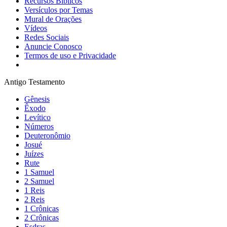
Recursos Bíblicos
Versículos por Temas
Mural de Orações
Vídeos
Redes Sociais
Anuncie Conosco
Termos de uso e Privacidade
Antigo Testamento
Gênesis
Êxodo
Levítico
Números
Deuteronômio
Josué
Juízes
Rute
1 Samuel
2 Samuel
1 Reis
2 Reis
1 Crônicas
2 Crônicas
Esdras