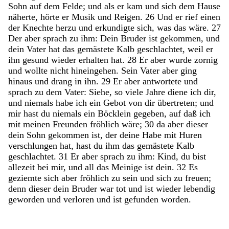
Sohn
auf
dem
Felde
;
und
als
er
kam
und
sich
dem
Hause
näherte
,
hörte
er
Musik
und
Reigen
.
26
Und
er
rief
einen
der
Knechte
herzu
und
erkundigte
sich
,
was
das
wäre
.
27
Der
aber
sprach
zu
ihm
:
Dein
Bruder
ist
gekommen
,
und
dein
Vater
hat
das
gemästete
Kalb
geschlachtet
,
weil
er
ihn
gesund
wieder
erhalten
hat
.
28
Er
aber
wurde
zornig
und
wollte
nicht
hineingehen
.
Sein
Vater
aber
ging
hinaus
und
drang
in
ihn
.
29
Er
aber
antwortete
und
sprach
zu
dem
Vater
:
Siehe
,
so
viele
Jahre
diene
ich
dir
,
und
niemals
habe
ich
ein
Gebot
von
dir
übertreten
;
und
mir
hast
du
niemals
ein
Böcklein
gegeben
,
auf
daß
ich
mit
meinen
Freunden
fröhlich
wäre
;
30
da
aber
dieser
dein
Sohn
gekommen
ist
,
der
deine
Habe
mit
Huren
verschlungen
hat
,
hast
du
ihm
das
gemästete
Kalb
geschlachtet
.
31
Er
aber
sprach
zu
ihm
:
Kind
,
du
bist
allezeit
bei
mir
,
und
all
das
Meinige
ist
dein
.
32
Es
geziemte
sich
aber
fröhlich
zu
sein
und
sich
zu
freuen
;
denn
dieser
dein
Bruder
war
tot
und
ist
wieder
lebendig
geworden
und
verloren
und
ist
gefunden
worden
.