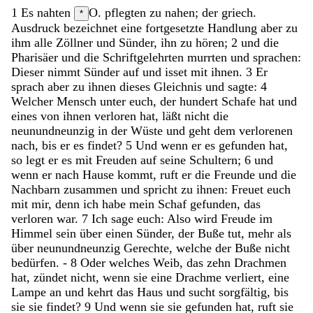
1
Es
nahten
O. pflegten zu nahen; der griech.
*
Ausdruck bezeichnet eine fortgesetzte Handlung
aber
zu
ihm
alle
Zöllner
und
Sünder
,
ihn
zu
hören
;
2
und
die
Pharisäer
und
die
Schriftgelehrten
murrten
und
sprachen
:
Dieser
nimmt
Sünder
auf
und
isset
mit
ihnen
.
3
Er
sprach
aber
zu
ihnen
dieses
Gleichnis
und
sagte
:
4
Welcher
Mensch
unter
euch
,
der
hundert
Schafe
hat
und
eines
von
ihnen
verloren
hat
,
läßt
nicht
die
neunundneunzig
in
der
Wüste
und
geht
dem
verlorenen
nach
,
bis
er
es
findet
?
5
Und
wenn
er
es
gefunden
hat
,
so
legt
er
es
mit
Freuden
auf
seine
Schultern
;
6
und
wenn
er
nach
Hause
kommt
,
ruft
er
die
Freunde
und
die
Nachbarn
zusammen
und
spricht
zu
ihnen
:
Freuet
euch
mit
mir
,
denn
ich
habe
mein
Schaf
gefunden
,
das
verloren
war
.
7
Ich
sage
euch
:
Also
wird
Freude
im
Himmel
sein
über
einen
Sünder
,
der
Buße
tut
,
mehr
als
über
neunundneunzig
Gerechte
,
welche
der
Buße
nicht
bedürfen
.
-
8
Oder
welches
Weib
,
das
zehn
Drachmen
hat
,
zündet
nicht
,
wenn
sie
eine
Drachme
verliert
,
eine
Lampe
an
und
kehrt
das
Haus
und
sucht
sorgfältig
,
bis
sie
sie
findet
?
9
Und
wenn
sie
sie
gefunden
hat
,
ruft
sie