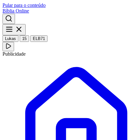
Pular para o conteúdo
Bíblia Online
Lukas
15
ELB71
Publicidade