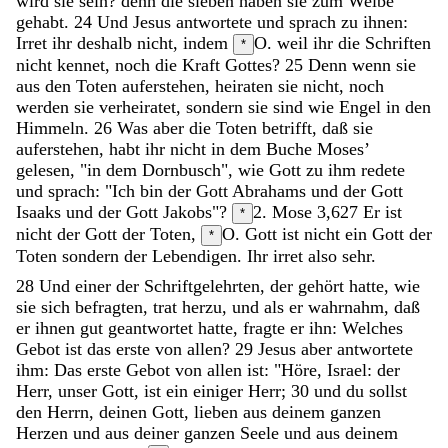
wird
sie
sein
?
denn
die
sieben
haben
sie
zum
Weibe
gehabt
.
24
Und
Jesus
antwortete
und
sprach
zu
ihnen
:
Irret
ihr
deshalb
nicht
,
indem
O. weil
ihr
die
Schriften
*
nicht
kennet
,
noch
die
Kraft
Gottes
?
25
Denn
wenn
sie
aus
den
Toten
auferstehen
,
heiraten
sie
nicht
,
noch
werden
sie
verheiratet
,
sondern
sie
sind
wie
Engel
in
den
Himmeln
.
26
Was
aber
die
Toten
betrifft
,
daß
sie
auferstehen
,
habt
ihr
nicht
in
dem
Buche
Moses
’
gelesen
,
"
in
dem
Dornbusch
"
,
wie
Gott
zu
ihm
redete
und
sprach
:
"
Ich
bin
der
Gott
Abrahams
und
der
Gott
Isaaks
und
der
Gott
Jakobs
"
?
2. Mose 3,6
27
Er
ist
*
nicht
der
Gott
der
Toten
,
O. Gott ist nicht ein Gott der
*
Toten
sondern
der
Lebendigen
.
Ihr
irret
also
sehr
.
28
Und
einer
der
Schriftgelehrten
,
der
gehört
hatte
,
wie
sie
sich
befragten
,
trat
herzu
,
und
als
er
wahrnahm
,
daß
er
ihnen
gut
geantwortet
hatte
,
fragte
er
ihn
:
Welches
Gebot
ist
das
erste
von
allen
?
29
Jesus
aber
antwortete
ihm
:
Das
erste
Gebot
von
allen
ist
:
"
Höre
,
Israel
:
der
Herr
,
unser
Gott
,
ist
ein
einiger
Herr
;
30
und
du
sollst
den
Herrn
,
deinen
Gott
,
lieben
aus
deinem
ganzen
Herzen
und
aus
deiner
ganzen
Seele
und
aus
deinem