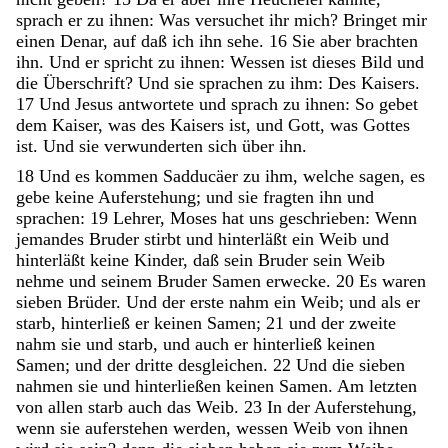
sprach
er
zu
ihnen
:
Was
versuchet
ihr
mich
?
Bringet
mir
einen
Denar
,
auf
daß
ich
ihn
sehe
.
16
Sie
aber
brachten
ihn
.
Und
er
spricht
zu
ihnen
:
Wessen
ist
dieses
Bild
und
die
Überschrift
?
Und
sie
sprachen
zu
ihm
:
Des
Kaisers
.
17
Und
Jesus
antwortete
und
sprach
zu
ihnen
:
So
gebet
dem
Kaiser
,
was
des
Kaisers
ist
,
und
Gott
,
was
Gottes
ist
.
Und
sie
verwunderten
sich
über
ihn
.
18
Und
es
kommen
Sadducäer
zu
ihm
,
welche
sagen
,
es
gebe
keine
Auferstehung
;
und
sie
fragten
ihn
und
sprachen
:
19
Lehrer
,
Moses
hat
uns
geschrieben
:
Wenn
jemandes
Bruder
stirbt
und
hinterläßt
ein
Weib
und
hinterläßt
keine
Kinder
,
daß
sein
Bruder
sein
Weib
nehme
und
seinem
Bruder
Samen
erwecke
.
20
Es
waren
sieben
Brüder
.
Und
der
erste
nahm
ein
Weib
;
und
als
er
starb
,
hinterließ
er
keinen
Samen
;
21
und
der
zweite
nahm
sie
und
starb
,
und
auch
er
hinterließ
keinen
Samen
;
und
der
dritte
desgleichen
.
22
Und
die
sieben
nahmen
sie
und
hinterließen
keinen
Samen
.
Am
letzten
von
allen
starb
auch
das
Weib
.
23
In
der
Auferstehung
,
wenn
sie
auferstehen
werden
,
wessen
Weib
von
ihnen