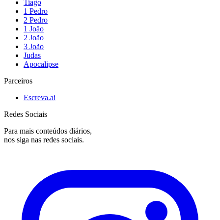
Tiago
1 Pedro
2 Pedro
1 João
2 João
3 João
Judas
Apocalipse
Parceiros
Escreva.ai
Redes Sociais
Para mais conteúdos diários,
nos siga nas redes sociais.