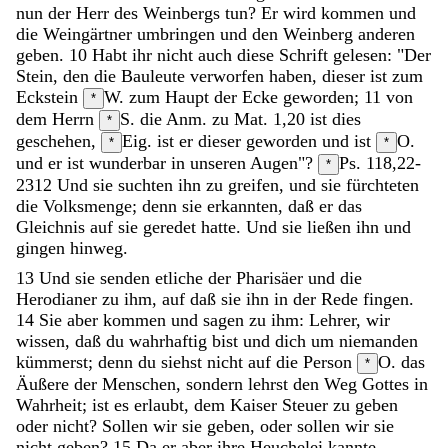
nun
der
Herr
des
Weinbergs
tun
?
Er
wird
kommen
und
die
Weingärtner
umbringen
und
den
Weinberg
anderen
geben
.
10
Habt
ihr
nicht
auch
diese
Schrift
gelesen
:
"
Der
Stein
,
den
die
Bauleute
verworfen
haben
,
dieser
ist
zum
Eckstein
W. zum Haupt der Ecke
geworden
;
11
von
*
dem
Herrn
S. die Anm. zu Mat. 1,20
ist
dies
*
geschehen
,
Eig. ist er dieser geworden
und
ist
O.
*
*
und er ist
wunderbar
in
unseren
Augen
"
?
Ps. 118,22-
*
23
12
Und
sie
suchten
ihn
zu
greifen
,
und
sie
fürchteten
die
Volksmenge
;
denn
sie
erkannten
,
daß
er
das
Gleichnis
auf
sie
geredet
hatte
.
Und
sie
ließen
ihn
und
gingen
hinweg
.
13
Und
sie
senden
etliche
der
Pharisäer
und
die
Herodianer
zu
ihm
,
auf
daß
sie
ihn
in
der
Rede
fingen
.
14
Sie
aber
kommen
und
sagen
zu
ihm
:
Lehrer
,
wir
wissen
,
daß
du
wahrhaftig
bist
und
dich
um
niemanden
kümmerst
;
denn
du
siehst
nicht
auf
die
Person
O. das
*
Äußere
der
Menschen
,
sondern
lehrst
den
Weg
Gottes
in
Wahrheit
;
ist
es
erlaubt
,
dem
Kaiser
Steuer
zu
geben
oder
nicht
?
Sollen
wir
sie
geben
,
oder
sollen
wir
sie
nicht
geben
?
15
Da
er
aber
ihre
Heuchelei
kannte
,