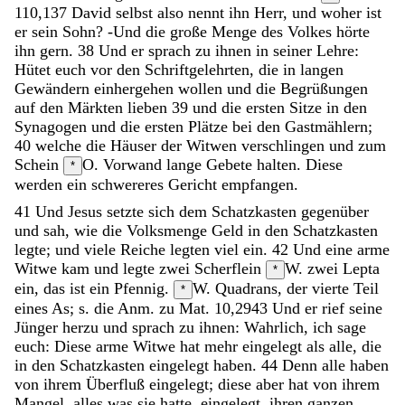
110,1
37
David
selbst
also
nennt
ihn
Herr
,
und
woher
ist
er
sein
Sohn
?
-
Und
die
große
Menge
des
Volkes
hörte
ihn
gern
.
38
Und
er
sprach
zu
ihnen
in
seiner
Lehre
:
Hütet
euch
vor
den
Schriftgelehrten
,
die
in
langen
Gewändern
einhergehen
wollen
und
die
Begrüßungen
auf
den
Märkten
lieben
39
und
die
ersten
Sitze
in
den
Synagogen
und
die
ersten
Plätze
bei
den
Gastmählern
;
40
welche
die
Häuser
der
Witwen
verschlingen
und
zum
Schein
O. Vorwand
lange
Gebete
halten
.
Diese
*
werden
ein
schwereres
Gericht
empfangen
.
41
Und
Jesus
setzte
sich
dem
Schatzkasten
gegenüber
und
sah
,
wie
die
Volksmenge
Geld
in
den
Schatzkasten
legte
;
und
viele
Reiche
legten
viel
ein
.
42
Und
eine
arme
Witwe
kam
und
legte
zwei
Scherflein
W. zwei Lepta
*
ein
,
das
ist
ein
Pfennig
.
W. Quadrans, der vierte Teil
*
eines As; s. die Anm. zu Mat. 10,29
43
Und
er
rief
seine
Jünger
herzu
und
sprach
zu
ihnen
:
Wahrlich
,
ich
sage
euch
:
Diese
arme
Witwe
hat
mehr
eingelegt
als
alle
,
die
in
den
Schatzkasten
eingelegt
haben
.
44
Denn
alle
haben
von
ihrem
Überfluß
eingelegt
;
diese
aber
hat
von
ihrem
Mangel
,
alles
was
sie
hatte
,
eingelegt
,
ihren
ganzen