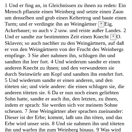
1
Und
er
fing
an
,
in
Gleichnissen
zu
ihnen
zu
reden
:
Ein
Mensch
pflanzte
einen
Weinberg
und
setzte
einen
Zaun
um
denselben
und
grub
einen
Keltertrog
und
baute
einen
Turm
;
und
er
verdingte
ihn
an
Weingärtner
Eig.
*
Ackerbauer; so auch v 2 usw.
und
reiste
außer
Landes
.
2
Und
er
sandte
zur
bestimmten
Zeit
einen
Knecht
O.
*
Sklaven; so auch nachher
zu
den
Weingärtnern
,
auf
daß
er
von
den
Weingärtnern
von
der
Frucht
des
Weinbergs
empfinge
.
3
Sie
aber
nahmen
ihn
,
schlugen
ihn
und
sandten
ihn
leer
fort
.
4
Und
wiederum
sandte
er
einen
anderen
Knecht
zu
ihnen
;
und
den
verwundeten
sie
durch
Steinwürfe
am
Kopf
und
sandten
ihn
entehrt
fort
.
5
Und
wiederum
sandte
er
einen
anderen
,
und
den
töteten
sie
;
und
viele
andere
:
die
einen
schlugen
sie
,
die
anderen
töteten
sie
.
6
Da
er
nun
noch
einen
geliebten
Sohn
hatte
,
sandte
er
auch
ihn
,
den
letzten
,
zu
ihnen
,
indem
er
sprach
:
Sie
werden
sich
vor
meinem
Sohne
scheuen
.
7
Jene
Weingärtner
aber
sprachen
zueinander
:
Dieser
ist
der
Erbe
;
kommt
,
laßt
uns
ihn
töten
,
und
das
Erbe
wird
unser
sein
.
8
Und
sie
nahmen
ihn
und
töteten
ihn
und
warfen
ihn
zum
Weinberg
hinaus
.
9
Was
wird