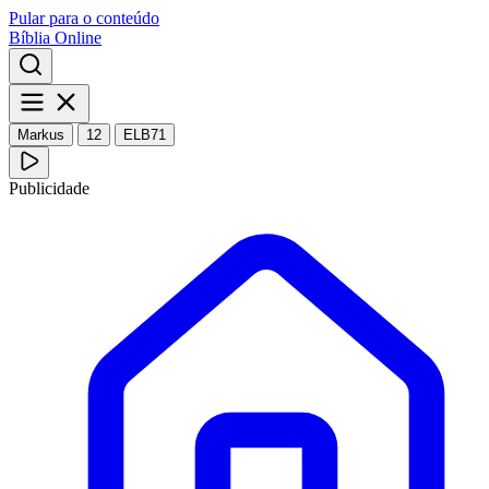
Pular para o conteúdo
Bíblia Online
Markus
12
ELB71
Publicidade