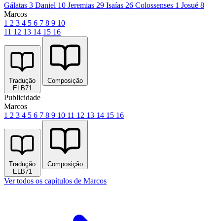
Gálatas 3
Daniel 10
Jeremias 29
Isaías 26
Colossenses 1
Josué 8
Marcos
1
2
3
4
5
6
7
8
9
10
11
12
13
14
15
16
Tradução
Composição
ELB71
Publicidade
Marcos
1
2
3
4
5
6
7
8
9
10
11
12
13
14
15
16
Tradução
Composição
ELB71
Ver todos os capítulos de Marcos