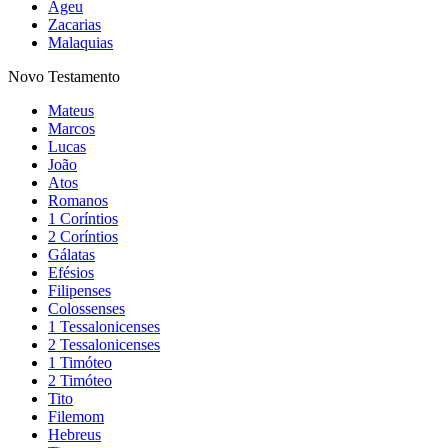
Ageu
Zacarias
Malaquias
Novo Testamento
Mateus
Marcos
Lucas
João
Atos
Romanos
1 Coríntios
2 Coríntios
Gálatas
Efésios
Filipenses
Colossenses
1 Tessalonicenses
2 Tessalonicenses
1 Timóteo
2 Timóteo
Tito
Filemom
Hebreus