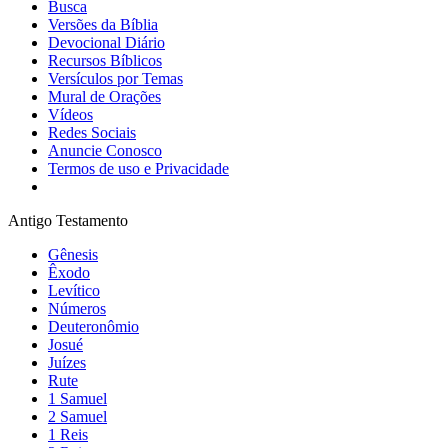
Busca
Versões da Bíblia
Devocional Diário
Recursos Bíblicos
Versículos por Temas
Mural de Orações
Vídeos
Redes Sociais
Anuncie Conosco
Termos de uso e Privacidade
Antigo Testamento
Gênesis
Êxodo
Levítico
Números
Deuteronômio
Josué
Juízes
Rute
1 Samuel
2 Samuel
1 Reis