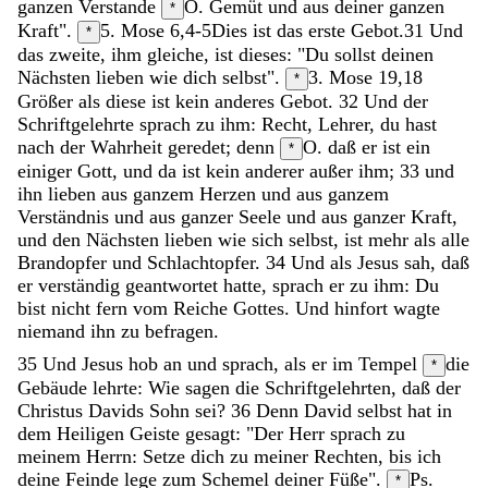
ganzen
Verstande
O. Gemüt
und
aus
deiner
ganzen
*
Kraft
"
.
5. Mose 6,4-5
Dies
ist
das
erste
Gebot
.
31
Und
*
das
zweite
,
ihm
gleiche
,
ist
dieses
:
"
Du
sollst
deinen
Nächsten
lieben
wie
dich
selbst
"
.
3. Mose 19,18
*
Größer
als
diese
ist
kein
anderes
Gebot
.
32
Und
der
Schriftgelehrte
sprach
zu
ihm
:
Recht
,
Lehrer
,
du
hast
nach
der
Wahrheit
geredet
;
denn
O. daß
er
ist
ein
*
einiger
Gott
,
und
da
ist
kein
anderer
außer
ihm
;
33
und
ihn
lieben
aus
ganzem
Herzen
und
aus
ganzem
Verständnis
und
aus
ganzer
Seele
und
aus
ganzer
Kraft
,
und
den
Nächsten
lieben
wie
sich
selbst
,
ist
mehr
als
alle
Brandopfer
und
Schlachtopfer
.
34
Und
als
Jesus
sah
,
daß
er
verständig
geantwortet
hatte
,
sprach
er
zu
ihm
:
Du
bist
nicht
fern
vom
Reiche
Gottes
.
Und
hinfort
wagte
niemand
ihn
zu
befragen
.
35
Und
Jesus
hob
an
und
sprach
,
als
er
im
Tempel
die
*
Gebäude
lehrte
:
Wie
sagen
die
Schriftgelehrten
,
daß
der
Christus
Davids
Sohn
sei
?
36
Denn
David
selbst
hat
in
dem
Heiligen
Geiste
gesagt
:
"
Der
Herr
sprach
zu
meinem
Herrn
:
Setze
dich
zu
meiner
Rechten
,
bis
ich
deine
Feinde
lege
zum
Schemel
deiner
Füße
"
.
Ps.
*