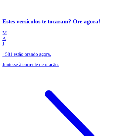
Estes versículos te tocaram? Ore agora!
M
A
J
+581 estão orando agora.
Junte-se à corrente de oração.