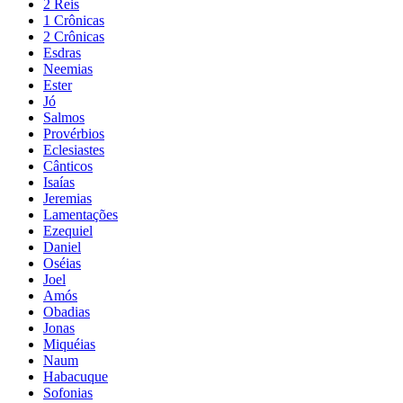
2 Reis
1 Crônicas
2 Crônicas
Esdras
Neemias
Ester
Jó
Salmos
Provérbios
Eclesiastes
Cânticos
Isaías
Jeremias
Lamentações
Ezequiel
Daniel
Oséias
Joel
Amós
Obadias
Jonas
Miquéias
Naum
Habacuque
Sofonias