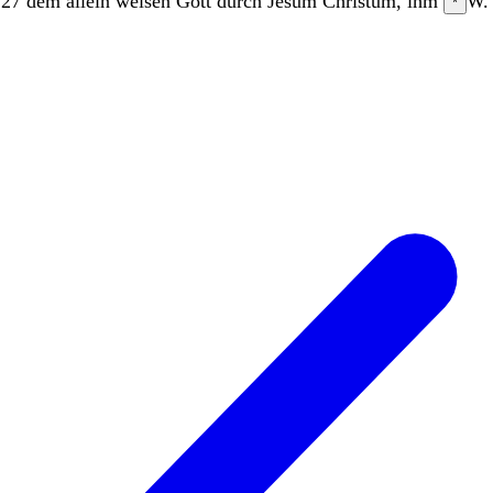
,
27
dem
allein
weisen
Gott
durch
Jesum
Christum
,
ihm
W.
*