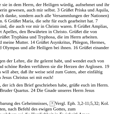
hr
sie
in
dem
Herrn
,
der
Heiligen
würdig
,
aufnehmet
und
ihr
erin
gewesen
,
auch
mir
selbst
.
3
Grüßet
Priska
und
Aquila
,
ich
danke
,
sondern
auch
alle
Versammlungen
der
Nationen
)
m
.
6
Grüßet
Maria
,
die
sehr
für
euch
gearbeitet
hat
.
7
sind
,
die
auch
vor
mir
in
Christo
waren
.
8
Grüßet
Amplias
,
et
Apelles
,
den
Bewährten
in
Christo
.
Grüßet
die
von
rüßet
Tryphäna
und
Tryphosa
,
die
im
Herrn
arbeiten
.
nd
meine
Mutter
.
14
Grüßet
Asynkritus
,
Phlegon
,
Hermes
,
nd
Olympas
und
alle
Heiligen
bei
ihnen
.
16
Grüßet
einander
gen
der
Lehre
,
die
ihr
gelernt
habt
,
und
wendet
euch
von
nd
schöne
Reden
verführen
sie
die
Herzen
der
Arglosen
.
19
h
will
aber
,
daß
ihr
weise
seid
zum
Guten
,
aber
einfältig
n
Jesus
Christus
sei
mit
euch
!
,
der
ich
den
Brief
geschrieben
habe
,
grüße
euch
im
Herrn
.
Bruder
Quartus
.
24
Die
Gnade
unseres
Herrn
Jesus
nbarung
des
Geheimnisses
,
Vergl. Eph. 3,2-11;5,32; Kol.
*
ten
,
nach
Befehl
des
ewigen
Gottes
,
zum