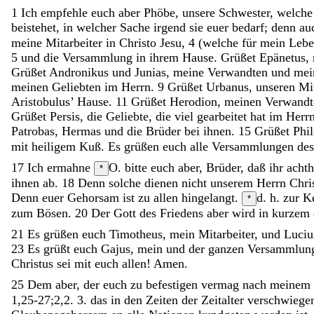
1
Ich
empfehle
euch
aber
Phöbe
,
unsere
Schwester
,
welch
beistehet
,
in
welcher
Sache
irgend
sie
euer
bedarf
;
denn
au
meine
Mitarbeiter
in
Christo
Jesu
,
4
(
welche
für
mein
Leb
5
und
die
Versammlung
in
ihrem
Hause
.
Grüßet
Epänetus
,
Grüßet
Andronikus
und
Junias
,
meine
Verwandten
und
me
meinen
Geliebten
im
Herrn
.
9
Grüßet
Urbanus
,
unseren
Mi
Aristobulus
’
Hause
.
11
Grüßet
Herodion
,
meinen
Verwandt
Grüßet
Persis
,
die
Geliebte
,
die
viel
gearbeitet
hat
im
Herr
Patrobas
,
Hermas
und
die
Brüder
bei
ihnen
.
15
Grüßet
Phi
mit
heiligem
Kuß
.
Es
grüßen
euch
alle
Versammlungen
de
17
Ich
ermahne
O. bitte
euch
aber
,
Brüder
,
daß
ihr
acht
*
ihnen
ab
.
18
Denn
solche
dienen
nicht
unserem
Herrn
Chri
Denn
euer
Gehorsam
ist
zu
allen
hingelangt
.
d. h. zur 
*
zum
Bösen
.
20
Der
Gott
des
Friedens
aber
wird
in
kurzem
21
Es
grüßen
euch
Timotheus
,
mein
Mitarbeiter
,
und
Luci
23
Es
grüßt
euch
Gajus
,
mein
und
der
ganzen
Versammlu
Christus
sei
mit
euch
allen
!
Amen
.
25
Dem
aber
,
der
euch
zu
befestigen
vermag
nach
meinem
1,25-27;2,2. 3.
das
in
den
Zeiten
der
Zeitalter
verschwieg