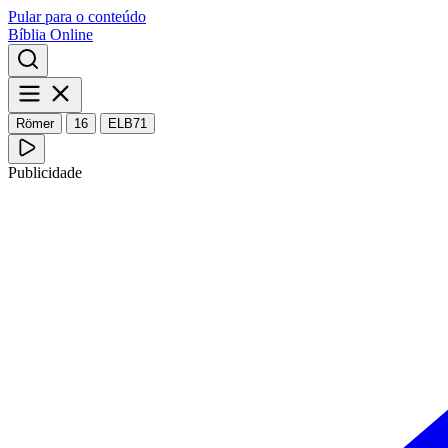
Pular para o conteúdo
Bíblia Online
Römer
16
ELB71
Publicidade