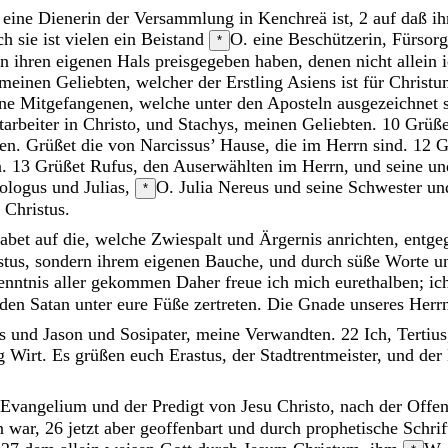
e
eine
Dienerin
der
Versammlung
in
Kenchreä
ist
,
2
auf
daß
i
ch
sie
ist
vielen
ein
Beistand
O. eine Beschützerin, Fürsorg
*
en
ihren
eigenen
Hals
preisgegeben
haben
,
denen
nicht
allein
meinen
Geliebten
,
welcher
der
Erstling
Asiens
ist
für
Christu
ine
Mitgefangenen
,
welche
unter
den
Aposteln
ausgezeichnet
tarbeiter
in
Christo
,
und
Stachys
,
meinen
Geliebten
.
10
Grüß
en
.
Grüßet
die
von
Narcissus
’
Hause
,
die
im
Herrn
sind
.
12
G
n
.
13
Grüßet
Rufus
,
den
Auserwählten
im
Herrn
,
und
seine
u
lologus
und
Julias
,
O. Julia
Nereus
und
seine
Schwester
u
*
s
Christus
.
habet
auf
die
,
welche
Zwiespalt
und
Ärgernis
anrichten
,
entge
stus
,
sondern
ihrem
eigenen
Bauche
,
und
durch
süße
Worte
u
Kenntnis aller gekommen
Daher
freue
ich
mich
eurethalben
;
ic
den
Satan
unter
eure
Füße
zertreten
.
Die
Gnade
unseres
Herr
us
und
Jason
und
Sosipater
,
meine
Verwandten
.
22
Ich
,
Tertius
ng
Wirt
.
Es
grüßen
euch
Erastus
,
der
Stadtrentmeister
,
und
der
Evangelium
und
der
Predigt
von
Jesu
Christo
,
nach
der
Offe
en
war
,
26
jetzt
aber
geoffenbart
und
durch
prophetische
Schrif