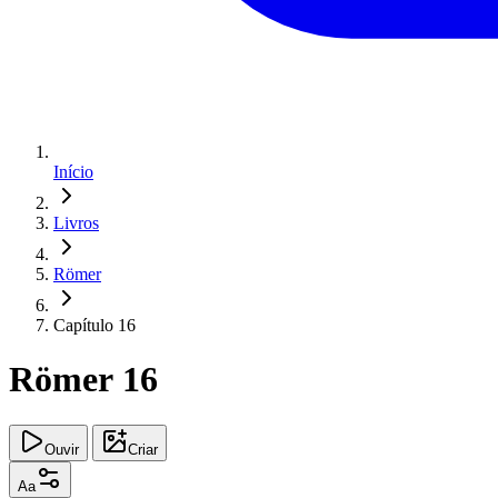
Início
Livros
Römer
Capítulo 16
Römer 16
Ouvir
Criar
Aa