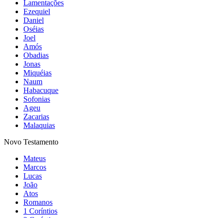
Lamentações
Ezequiel
Daniel
Oséias
Joel
Amós
Obadias
Jonas
Miquéias
Naum
Habacuque
Sofonias
Ageu
Zacarias
Malaquias
Novo Testamento
Mateus
Marcos
Lucas
João
Atos
Romanos
1 Coríntios