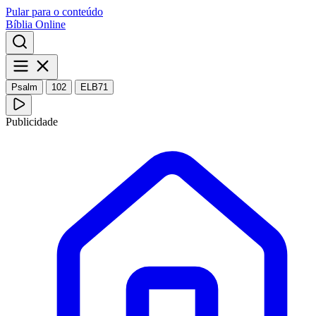
Pular para o conteúdo
Bíblia Online
Psalm
102
ELB71
Publicidade