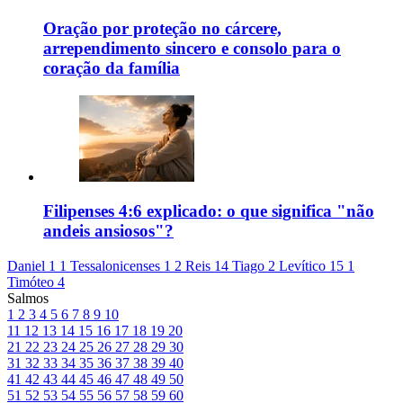
Oração por proteção no cárcere,
arrependimento sincero e consolo para o
coração da família
Filipenses 4:6 explicado: o que significa "não
andeis ansiosos"?
Daniel 1
1 Tessalonicenses 1
2 Reis 14
Tiago 2
Levítico 15
1
Timóteo 4
Salmos
1
2
3
4
5
6
7
8
9
10
11
12
13
14
15
16
17
18
19
20
21
22
23
24
25
26
27
28
29
30
31
32
33
34
35
36
37
38
39
40
41
42
43
44
45
46
47
48
49
50
51
52
53
54
55
56
57
58
59
60