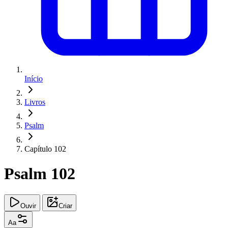
Início
Livros
Psalm
Capítulo 102
Psalm 102
Ouvir
Criar
Aa