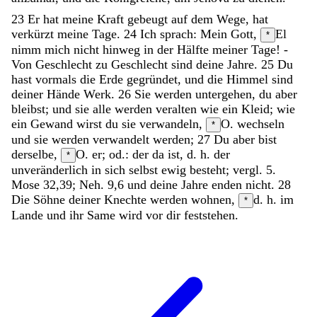
23
Er
hat
meine
Kraft
gebeugt
auf
dem
Wege
,
hat
verkürzt
meine
Tage
.
24
Ich
sprach
:
Mein
Gott
,
El
*
nimm
mich
nicht
hinweg
in
der
Hälfte
meiner
Tage
!
-
Von
Geschlecht
zu
Geschlecht
sind
deine
Jahre
.
25
Du
hast
vormals
die
Erde
gegründet
,
und
die
Himmel
sind
deiner
Hände
Werk
.
26
Sie
werden
untergehen
,
du
aber
bleibst
;
und
sie
alle
werden
veralten
wie
ein
Kleid
;
wie
ein
Gewand
wirst
du
sie
verwandeln
,
O. wechseln
*
und
sie
werden
verwandelt
werden
;
27
Du
aber
bist
derselbe
,
O. er; od.: der da ist, d. h. der
*
unveränderlich in sich selbst ewig besteht; vergl. 5.
Mose 32,39; Neh. 9,6
und
deine
Jahre
enden
nicht
.
28
Die
Söhne
deiner
Knechte
werden
wohnen
,
d. h. im
*
Lande
und
ihr
Same
wird
vor
dir
feststehen
.