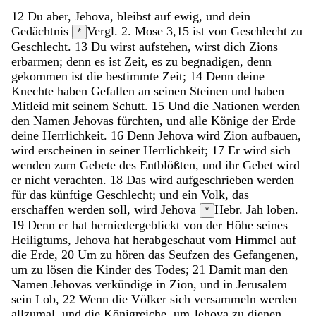
12
Du
aber
,
Jehova
,
bleibst
auf
ewig
,
und
dein
Gedächtnis
Vergl. 2. Mose 3,15
ist
von
Geschlecht
zu
*
Geschlecht
.
13
Du
wirst
aufstehen
,
wirst
dich
Zions
erbarmen
;
denn
es
ist
Zeit
,
es
zu
begnadigen
,
denn
gekommen
ist
die
bestimmte
Zeit
;
14
Denn
deine
Knechte
haben
Gefallen
an
seinen
Steinen
und
haben
Mitleid
mit
seinem
Schutt
.
15
Und
die
Nationen
werden
den
Namen
Jehovas
fürchten
,
und
alle
Könige
der
Erde
deine
Herrlichkeit
.
16
Denn
Jehova
wird
Zion
aufbauen
,
wird
erscheinen
in
seiner
Herrlichkeit
;
17
Er
wird
sich
wenden
zum
Gebete
des
Entblößten
,
und
ihr
Gebet
wird
er
nicht
verachten
.
18
Das
wird
aufgeschrieben
werden
für
das
künftige
Geschlecht
;
und
ein
Volk
,
das
erschaffen
werden
soll
,
wird
Jehova
Hebr. Jah
loben
.
*
19
Denn
er
hat
herniedergeblickt
von
der
Höhe
seines
Heiligtums
,
Jehova
hat
herabgeschaut
vom
Himmel
auf
die
Erde
,
20
Um
zu
hören
das
Seufzen
des
Gefangenen
,
um
zu
lösen
die
Kinder
des
Todes
;
21
Damit
man
den
Namen
Jehovas
verkündige
in
Zion
,
und
in
Jerusalem
sein
Lob
,
22
Wenn
die
Völker
sich
versammeln
werden
allzumal
,
und
die
Königreiche
,
um
Jehova
zu
dienen
.