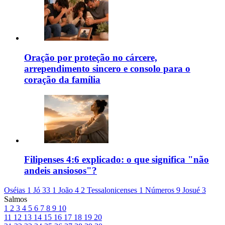
Oração por proteção no cárcere,
arrependimento sincero e consolo para o
coração da família
Filipenses 4:6 explicado: o que significa "não
andeis ansiosos"?
Oséias 1
Jó 33
1 João 4
2 Tessalonicenses 1
Números 9
Josué 3
Salmos
1
2
3
4
5
6
7
8
9
10
11
12
13
14
15
16
17
18
19
20