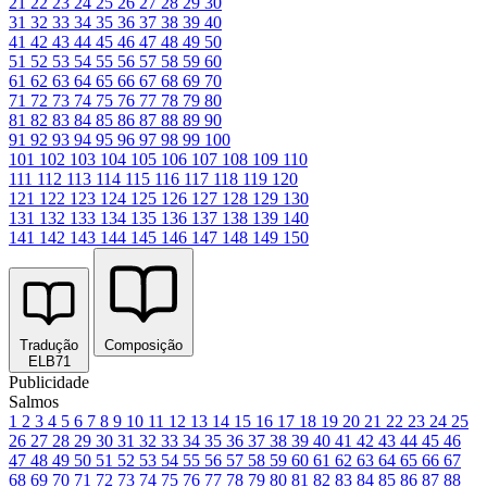
21
22
23
24
25
26
27
28
29
30
31
32
33
34
35
36
37
38
39
40
41
42
43
44
45
46
47
48
49
50
51
52
53
54
55
56
57
58
59
60
61
62
63
64
65
66
67
68
69
70
71
72
73
74
75
76
77
78
79
80
81
82
83
84
85
86
87
88
89
90
91
92
93
94
95
96
97
98
99
100
101
102
103
104
105
106
107
108
109
110
111
112
113
114
115
116
117
118
119
120
121
122
123
124
125
126
127
128
129
130
131
132
133
134
135
136
137
138
139
140
141
142
143
144
145
146
147
148
149
150
Tradução
Composição
ELB71
Publicidade
Salmos
1
2
3
4
5
6
7
8
9
10
11
12
13
14
15
16
17
18
19
20
21
22
23
24
25
26
27
28
29
30
31
32
33
34
35
36
37
38
39
40
41
42
43
44
45
46
47
48
49
50
51
52
53
54
55
56
57
58
59
60
61
62
63
64
65
66
67
68
69
70
71
72
73
74
75
76
77
78
79
80
81
82
83
84
85
86
87
88