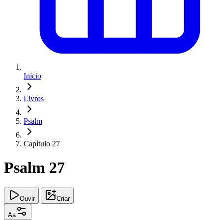
Início
Livros
Psalm
Capítulo 27
Psalm 27
Ouvir
Criar
Aa