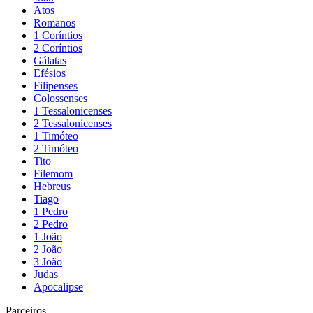
Atos
Romanos
1 Coríntios
2 Coríntios
Gálatas
Efésios
Filipenses
Colossenses
1 Tessalonicenses
2 Tessalonicenses
1 Timóteo
2 Timóteo
Tito
Filemom
Hebreus
Tiago
1 Pedro
2 Pedro
1 João
2 João
3 João
Judas
Apocalipse
Parceiros