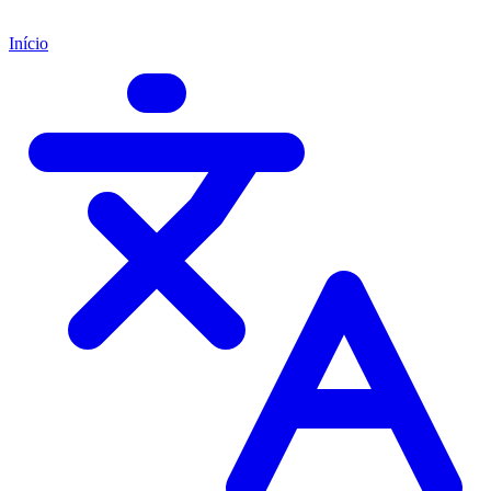
Início