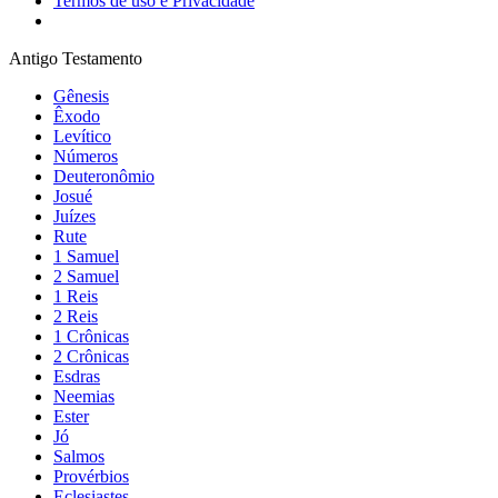
Termos de uso e Privacidade
Antigo Testamento
Gênesis
Êxodo
Levítico
Números
Deuteronômio
Josué
Juízes
Rute
1 Samuel
2 Samuel
1 Reis
2 Reis
1 Crônicas
2 Crônicas
Esdras
Neemias
Ester
Jó
Salmos
Provérbios
Eclesiastes