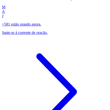
M
A
J
+581 estão orando agora.
Junte-se à corrente de oração.