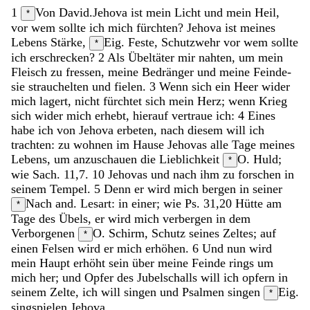
1
Von David.
Jehova
ist
mein
Licht
und
mein
Heil
,
*
vor
wem
sollte
ich
mich
fürchten
?
Jehova
ist
meines
Lebens
Stärke
,
Eig. Feste, Schutzwehr
vor
wem
sollte
*
ich
erschrecken
?
2
Als
Übeltäter
mir
nahten
,
um
mein
Fleisch
zu
fressen
,
meine
Bedränger
und
meine
Feinde-
sie
strauchelten
und
fielen
.
3
Wenn
sich
ein
Heer
wider
mich
lagert
,
nicht
fürchtet
sich
mein
Herz
;
wenn
Krieg
sich
wider
mich
erhebt
,
hierauf
vertraue
ich
:
4
Eines
habe
ich
von
Jehova
erbeten
,
nach
diesem
will
ich
trachten
:
zu
wohnen
im
Hause
Jehovas
alle
Tage
meines
Lebens
,
um
anzuschauen
die
Lieblichkeit
O. Huld;
*
wie Sach. 11,7. 10
Jehovas
und
nach
ihm
zu
forschen
in
seinem
Tempel
.
5
Denn
er
wird
mich
bergen
in
seiner
Nach and. Lesart: in einer; wie Ps. 31,20
Hütte
am
*
Tage
des
Übels
,
er
wird
mich
verbergen
in
dem
Verborgenen
O. Schirm, Schutz
seines
Zeltes
;
auf
*
einen
Felsen
wird
er
mich
erhöhen
.
6
Und
nun
wird
mein
Haupt
erhöht
sein
über
meine
Feinde
rings
um
mich
her
;
und
Opfer
des
Jubelschalls
will
ich
opfern
in
seinem
Zelte
,
ich
will
singen
und
Psalmen
singen
Eig.
*
singspielen
Jehova
.