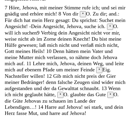
7
Höre
,
Jehova
,
mit
meiner
Stimme
rufe
ich
;
und
sei
mir
gnädig
und
erhöre
mich
!
8
Von
dir
O. Zu dir; and.:
*
Für dich
hat
mein
Herz
gesagt
:
Du
sprichst
:
Suchet
mein
Angesicht
!
-
Dein
Angesicht
,
Jehova
,
suche
ich
.
O.
*
will ich suchen
9
Verbirg
dein
Angesicht
nicht
vor
mir
,
weise
nicht
ab
im
Zorne
deinen
Knecht
!
Du
bist
meine
Hülfe
gewesen
;
laß
mich
nicht
und
verlaß
mich
nicht
,
Gott
meines
Heils
!
10
Denn
hätten
mein
Vater
und
meine
Mutter
mich
verlassen
,
so
nähme
doch
Jehova
mich
auf
.
11
Lehre
mich
,
Jehova
,
deinen
Weg
,
und
leite
mich
auf
ebenem
Pfade
um
meiner
Feinde
Eig.
*
Nachsteller
willen
!
12
Gib
mich
nicht
preis
der
Gier
meiner
Bedränger
!
denn
falsche
Zeugen
sind
wider
mich
aufgestanden
und
der
da
Gewalttat
schnaubt
.
13
Wenn
ich
nicht
geglaubt
hätte
,
O. glaubte
das
Gute
O.
*
*
die Güte
Jehovas
zu
schauen
im
Lande
der
Lebendigen
…
!
14
Harre
auf
Jehova
!
sei
stark
,
und
dein
Herz
fasse
Mut
,
und
harre
auf
Jehova
!