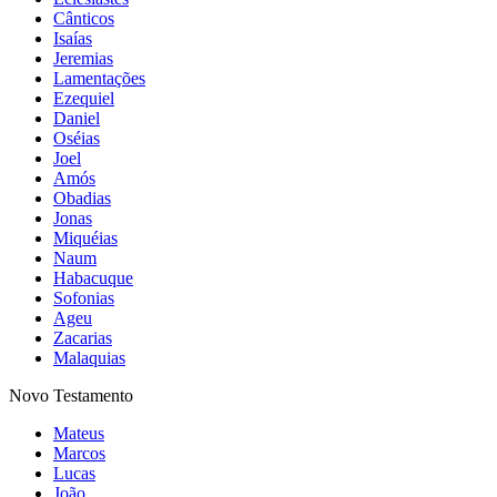
Cânticos
Isaías
Jeremias
Lamentações
Ezequiel
Daniel
Oséias
Joel
Amós
Obadias
Jonas
Miquéias
Naum
Habacuque
Sofonias
Ageu
Zacarias
Malaquias
Novo Testamento
Mateus
Marcos
Lucas
João