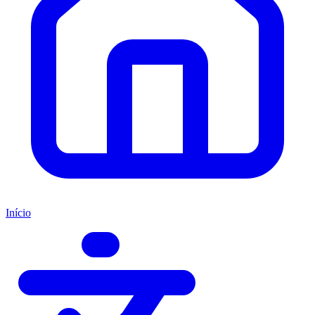
Início