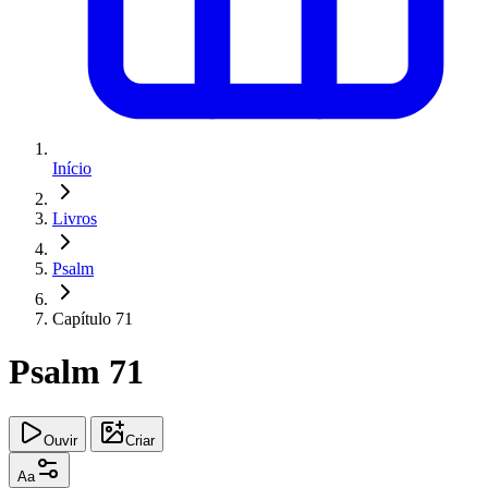
Início
Livros
Psalm
Capítulo 71
Psalm 71
Ouvir
Criar
Aa