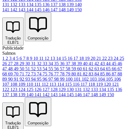
131
132
133
134
135
136
137
138
139
140
141
142
143
144
145
146
147
148
149
150
Tradução
Composição
ELB71
Publicidade
Salmos
1
2
3
4
5
6
7
8
9
10
11
12
13
14
15
16
17
18
19
20
21
22
23
24
25
26
27
28
29
30
31
32
33
34
35
36
37
38
39
40
41
42
43
44
45
46
47
48
49
50
51
52
53
54
55
56
57
58
59
60
61
62
63
64
65
66
67
68
69
70
71
72
73
74
75
76
77
78
79
80
81
82
83
84
85
86
87
88
89
90
91
92
93
94
95
96
97
98
99
100
101
102
103
104
105
106
107
108
109
110
111
112
113
114
115
116
117
118
119
120
121
122
123
124
125
126
127
128
129
130
131
132
133
134
135
136
137
138
139
140
141
142
143
144
145
146
147
148
149
150
Tradução
Composição
ELB71