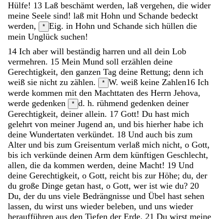
Hülfe
!
13
Laß
beschämt
werden
,
laß
vergehen
,
die
wider
meine
Seele
sind
!
laß
mit
Hohn
und
Schande
bedeckt
werden
,
Eig. in Hohn und Schande sich hüllen
die
*
mein
Unglück
suchen
!
14
Ich
aber
will
beständig
harren
und
all
dein
Lob
vermehren
.
15
Mein
Mund
soll
erzählen
deine
Gerechtigkeit
,
den
ganzen
Tag
deine
Rettung
;
denn
ich
weiß
sie
nicht
zu
zählen
.
W. weiß keine Zahlen
16
Ich
*
werde
kommen
mit
den
Machttaten
des
Herrn
Jehova
,
werde
gedenken
d. h. rühmend gedenken
deiner
*
Gerechtigkeit
,
deiner
allein
.
17
Gott
!
Du
hast
mich
gelehrt
von
meiner
Jugend
an
,
und
bis
hierher
habe
ich
deine
Wundertaten
verkündet
.
18
Und
auch
bis
zum
Alter
und
bis
zum
Greisentum
verlaß
mich
nicht
,
o
Gott
,
bis
ich
verkünde
deinen
Arm
dem
künftigen
Geschlecht
,
allen
,
die
da
kommen
werden
,
deine
Macht
!
19
Und
deine
Gerechtigkeit
,
o
Gott
,
reicht
bis
zur
Höhe
;
du
,
der
du
große
Dinge
getan
hast
,
o
Gott
,
wer
ist
wie
du
?
20
Du
,
der
du
uns
viele
Bedrängnisse
und
Übel
hast
sehen
lassen
,
du
wirst
uns
wieder
beleben
,
und
uns
wieder
heraufführen
aus
den
Tiefen
der
Erde
.
21
Du
wirst
meine