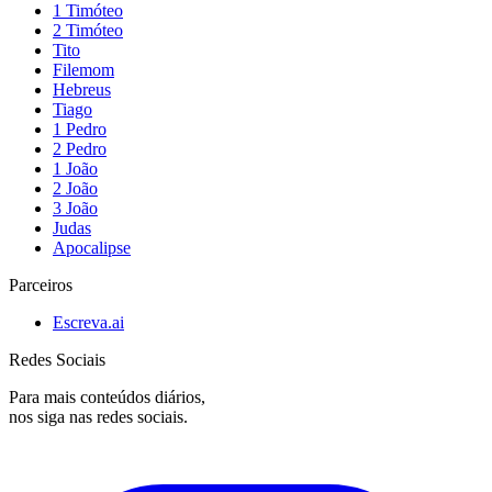
1 Timóteo
2 Timóteo
Tito
Filemom
Hebreus
Tiago
1 Pedro
2 Pedro
1 João
2 João
3 João
Judas
Apocalipse
Parceiros
Escreva.ai
Redes Sociais
Para mais conteúdos diários,
nos siga nas redes sociais.