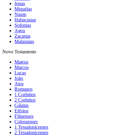
Jonas
Miquéias
Naum
Habacuque
Sofonias
Ageu
Zacarias
Malaquias
Novo Testamento
Mateus
Marcos
Lucas
João
Atos
Romanos
1 Coríntios
2 Coríntios
Gálatas
Efésios
Filipenses
Colossenses
1 Tessalonicenses
2 Tessalonicenses