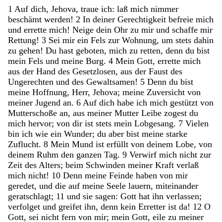
1
Auf
dich
,
Jehova
,
traue
ich
:
laß
mich
nimmer
beschämt
werden
!
2
In
deiner
Gerechtigkeit
befreie
mich
und
errette
mich
!
Neige
dein
Ohr
zu
mir
und
schaffe
mir
Rettung
!
3
Sei
mir
ein
Fels
zur
Wohnung
,
um
stets
dahin
zu
gehen
!
Du
hast
geboten
,
mich
zu
retten
,
denn
du
bist
mein
Fels
und
meine
Burg
.
4
Mein
Gott
,
errette
mich
aus
der
Hand
des
Gesetzlosen
,
aus
der
Faust
des
Ungerechten
und
des
Gewaltsamen
!
5
Denn
du
bist
meine
Hoffnung
,
Herr
,
Jehova
;
meine
Zuversicht
von
meiner
Jugend
an
.
6
Auf
dich
habe
ich
mich
gestützt
von
Mutterschoße
an
,
aus
meiner
Mutter
Leibe
zogest
du
mich
hervor
;
von
dir
ist
stets
mein
Lobgesang
.
7
Vielen
bin
ich
wie
ein
Wunder
;
du
aber
bist
meine
starke
Zuflucht
.
8
Mein
Mund
ist
erfüllt
von
deinem
Lobe
,
von
deinem
Ruhm
den
ganzen
Tag
.
9
Verwirf
mich
nicht
zur
Zeit
des
Alters
;
beim
Schwinden
meiner
Kraft
verlaß
mich
nicht
!
10
Denn
meine
Feinde
haben
von
mir
geredet
,
und
die
auf
meine
Seele
lauern
,
miteinander
geratschlagt
;
11
und
sie
sagen
:
Gott
hat
ihn
verlassen
;
verfolget
und
greifet
ihn
,
denn
kein
Erretter
ist
da
!
12
O
Gott
,
sei
nicht
fern
von
mir
;
mein
Gott
,
eile
zu
meiner