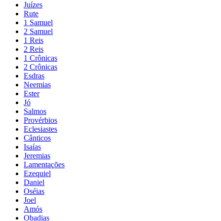
Juízes
Rute
1 Samuel
2 Samuel
1 Reis
2 Reis
1 Crônicas
2 Crônicas
Esdras
Neemias
Ester
Jó
Salmos
Provérbios
Eclesiastes
Cânticos
Isaías
Jeremias
Lamentações
Ezequiel
Daniel
Oséias
Joel
Amós
Obadias