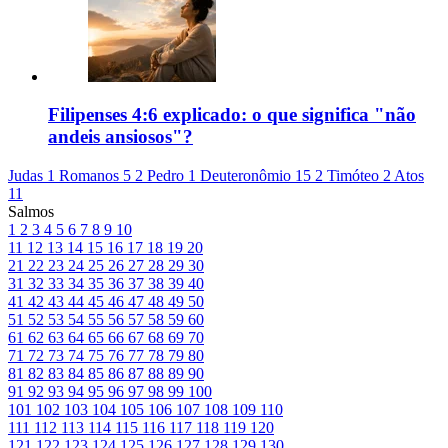
Filipenses 4:6 explicado: o que significa "não
andeis ansiosos"?
Judas 1
Romanos 5
2 Pedro 1
Deuteronômio 15
2 Timóteo 2
Atos
11
Salmos
1
2
3
4
5
6
7
8
9
10
11
12
13
14
15
16
17
18
19
20
21
22
23
24
25
26
27
28
29
30
31
32
33
34
35
36
37
38
39
40
41
42
43
44
45
46
47
48
49
50
51
52
53
54
55
56
57
58
59
60
61
62
63
64
65
66
67
68
69
70
71
72
73
74
75
76
77
78
79
80
81
82
83
84
85
86
87
88
89
90
91
92
93
94
95
96
97
98
99
100
101
102
103
104
105
106
107
108
109
110
111
112
113
114
115
116
117
118
119
120
121
122
123
124
125
126
127
128
129
130