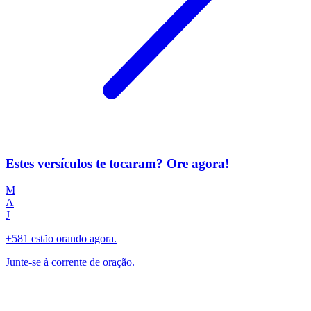
Estes versículos te tocaram? Ore agora!
M
A
J
+581 estão orando agora.
Junte-se à corrente de oração.