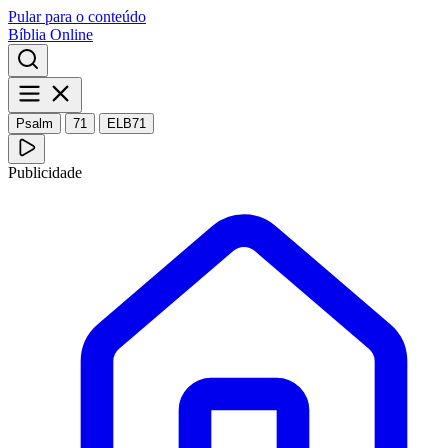
Pular para o conteúdo
Bíblia Online
Psalm
71
ELB71
Publicidade