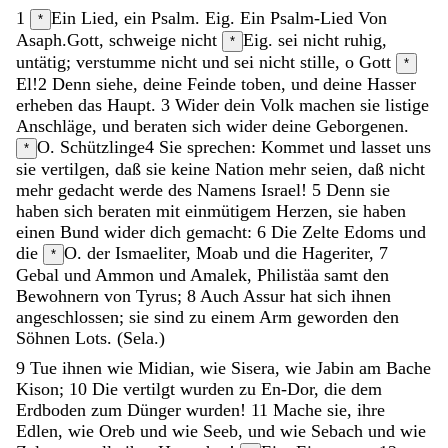
1
Ein Lied, ein Psalm. Eig. Ein Psalm-Lied Von
*
Asaph.
Gott
,
schweige
nicht
Eig. sei nicht ruhig,
*
untätig;
verstumme
nicht
und
sei
nicht
stille
,
o
Gott
*
El!
2
Denn
siehe
,
deine
Feinde
toben
,
und
deine
Hasser
erheben
das
Haupt
.
3
Wider
dein
Volk
machen
sie
listige
Anschläge
,
und
beraten
sich
wider
deine
Geborgenen
.
O. Schützlinge
4
Sie
sprechen
:
Kommet
und
lasset
uns
*
sie
vertilgen
,
daß
sie
keine
Nation
mehr
seien
,
daß
nicht
mehr
gedacht
werde
des
Namens
Israel
!
5
Denn
sie
haben
sich
beraten
mit
einmütigem
Herzen
,
sie
haben
einen
Bund
wider
dich
gemacht
:
6
Die
Zelte
Edoms
und
die
O. der
Ismaeliter
,
Moab
und
die
Hageriter
,
7
*
Gebal
und
Ammon
und
Amalek
,
Philistäa
samt
den
Bewohnern
von
Tyrus
;
8
Auch
Assur
hat
sich
ihnen
angeschlossen
;
sie
sind
zu
einem
Arm
geworden
den
Söhnen
Lots
.
(
Sela
.
)
9
Tue
ihnen
wie
Midian
,
wie
Sisera
,
wie
Jabin
am
Bache
Kison
;
10
Die
vertilgt
wurden
zu
En-Dor
,
die
dem
Erdboden
zum
Dünger
wurden
!
11
Mache
sie
,
ihre
Edlen
,
wie
Oreb
und
wie
Seeb
,
und
wie
Sebach
und
wie