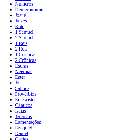
Números
Deuteronômio
Josué
Juízes
Rute
1 Samuel
2 Samuel
1 Reis
2 Reis
1 Crônicas
2 Crônicas
Esdras
Neemias
Ester
Jó
Salmos
Provérbios
Eclesiastes
Cânticos
Isaías
Jeremias
Lamentações
Ezequiel
Daniel
Oséias