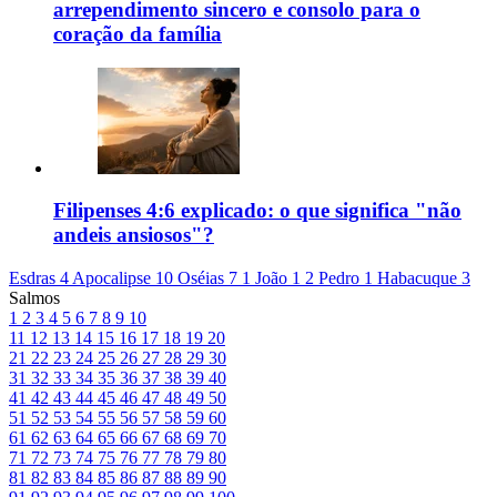
arrependimento sincero e consolo para o
coração da família
Filipenses 4:6 explicado: o que significa "não
andeis ansiosos"?
Esdras 4
Apocalipse 10
Oséias 7
1 João 1
2 Pedro 1
Habacuque 3
Salmos
1
2
3
4
5
6
7
8
9
10
11
12
13
14
15
16
17
18
19
20
21
22
23
24
25
26
27
28
29
30
31
32
33
34
35
36
37
38
39
40
41
42
43
44
45
46
47
48
49
50
51
52
53
54
55
56
57
58
59
60
61
62
63
64
65
66
67
68
69
70
71
72
73
74
75
76
77
78
79
80
81
82
83
84
85
86
87
88
89
90