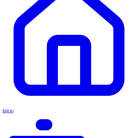
Início