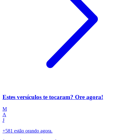
Estes versículos te tocaram? Ore agora!
M
A
J
+581 estão orando agora.