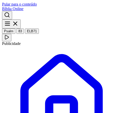
Pular para o conteúdo
Bíblia Online
Psalm
83
ELB71
Publicidade