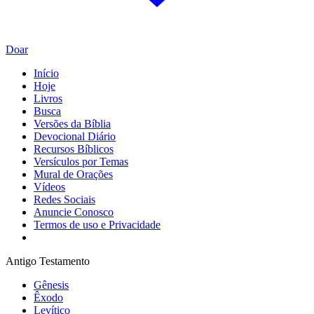
Doar
Início
Hoje
Livros
Busca
Versões da Bíblia
Devocional Diário
Recursos Bíblicos
Versículos por Temas
Mural de Orações
Vídeos
Redes Sociais
Anuncie Conosco
Termos de uso e Privacidade
Antigo Testamento
Gênesis
Êxodo
Levítico