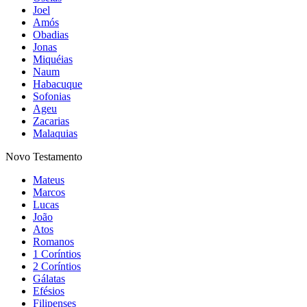
Joel
Amós
Obadias
Jonas
Miquéias
Naum
Habacuque
Sofonias
Ageu
Zacarias
Malaquias
Novo Testamento
Mateus
Marcos
Lucas
João
Atos
Romanos
1 Coríntios
2 Coríntios
Gálatas
Efésios
Filipenses