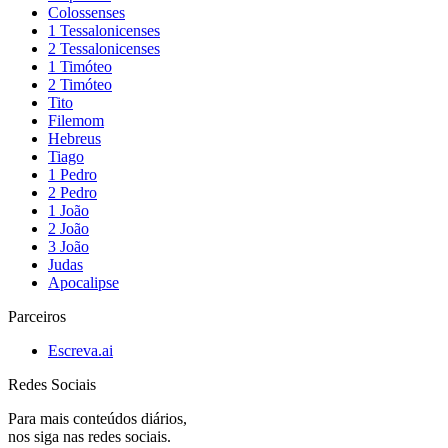
Colossenses
1 Tessalonicenses
2 Tessalonicenses
1 Timóteo
2 Timóteo
Tito
Filemom
Hebreus
Tiago
1 Pedro
2 Pedro
1 João
2 João
3 João
Judas
Apocalipse
Parceiros
Escreva.ai
Redes Sociais
Para mais conteúdos diários,
nos siga nas redes sociais.