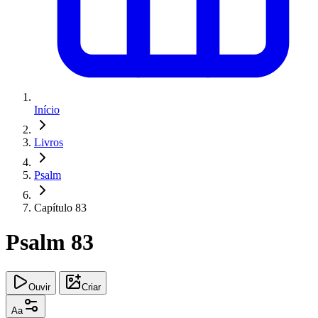
Início
Livros
Psalm
Capítulo 83
Psalm 83
Ouvir
Criar
Aa