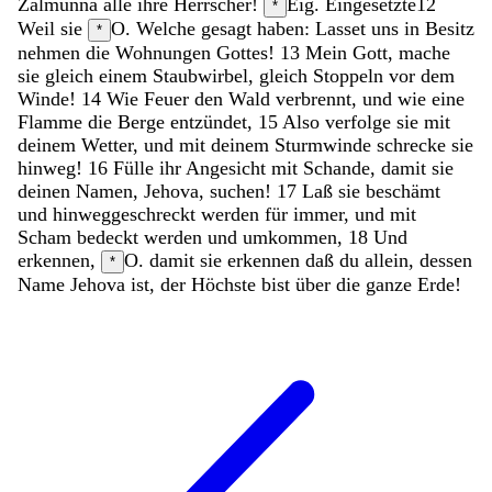
Zalmunna
alle
ihre
Herrscher
!
Eig. Eingesetzte
12
*
Weil
sie
O. Welche
gesagt
haben
:
Lasset
uns
in
Besitz
*
nehmen
die
Wohnungen
Gottes
!
13
Mein
Gott
,
mache
sie
gleich
einem
Staubwirbel
,
gleich
Stoppeln
vor
dem
Winde
!
14
Wie
Feuer
den
Wald
verbrennt
,
und
wie
eine
Flamme
die
Berge
entzündet
,
15
Also
verfolge
sie
mit
deinem
Wetter
,
und
mit
deinem
Sturmwinde
schrecke
sie
hinweg
!
16
Fülle
ihr
Angesicht
mit
Schande
,
damit
sie
deinen
Namen
,
Jehova
,
suchen
!
17
Laß
sie
beschämt
und
hinweggeschreckt
werden
für
immer
,
und
mit
Scham
bedeckt
werden
und
umkommen
,
18
Und
erkennen
,
O. damit sie erkennen
daß
du
allein
,
dessen
*
Name
Jehova
ist
,
der
Höchste
bist
über
die
ganze
Erde
!