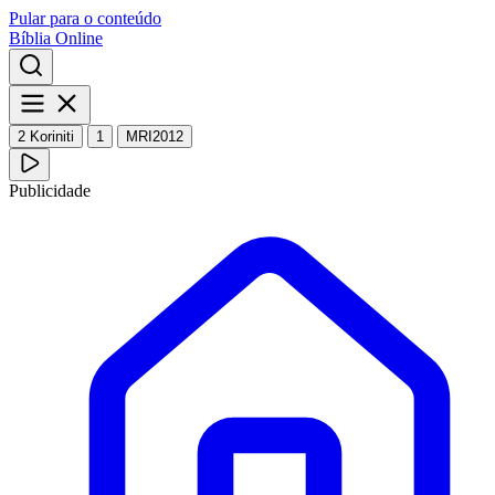
Pular para o conteúdo
Bíblia Online
2 Koriniti
1
MRI2012
Publicidade