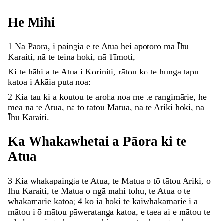
He
Mihi
1
Nā
Pāora
,
i
paingia
e
te
Atua
hei
āpōtoro
mā
Īhu
Karaiti
,
nā
te
teina
hoki
,
nā
Tīmoti
,
Ki
te
hāhi
a
te
Atua
i
Koriniti
,
rātou
ko
te
hunga
tapu
katoa
i
Akāia
puta
noa
:
2
Kia
tau
ki
a
koutou
te
aroha
noa
me
te
rangimārie
,
he
mea
nā
te
Atua
,
nā
tō
tātou
Matua
,
nā
te
Ariki
hoki
,
nā
Īhu
Karaiti
.
Ka
Whakawhetai
a
Pāora
ki
te
Atua
3
Kia
whakapaingia
te
Atua
,
te
Matua
o
tō
tātou
Ariki
,
o
Īhu
Karaiti
,
te
Matua
o
ngā
mahi
tohu
,
te
Atua
o
te
whakamārie
katoa
;
4
ko
ia
hoki
te
kaiwhakamārie
i
a
mātou
i
ō
mātou
pāweratanga
katoa
,
e
taea
ai
e
mātou
te