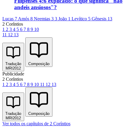
Filipenses 4:6 explicado: o que significa "não
andeis ansiosos"?
Lucas 7
Amós 8
Neemias 3
3 João 1
Levítico 5
Gênesis 13
2 Coríntios
1
2
3
4
5
6
7
8
9
10
11
12
13
Tradução
Composição
MRI2012
Publicidade
2 Coríntios
1
2
3
4
5
6
7
8
9
10
11
12
13
Tradução
Composição
MRI2012
Ver todos os capítulos de 2 Coríntios