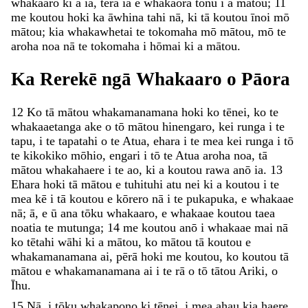
whakaaro
ki
a
ia
,
tērā
ia
e
whakaora
tonu
i
a
mātou
;
11
me
koutou
hoki
ka
āwhina
tahi
nā
,
ki
tā
koutou
īnoi
mō
mātou
;
kia
whakawhetai
te
tokomaha
mō
mātou
,
mō
te
aroha
noa
nā
te
tokomaha
i
hōmai
ki
a
mātou
.
Ka
Rerekē
ngā
Whakaaro
o
Pāora
12
Ko
tā
mātou
whakamanamana
hoki
ko
tēnei
,
ko
te
whakaaetanga
ake
o
tō
mātou
hinengaro
,
kei
runga
i
te
tapu
,
i
te
tapatahi
o
te
Atua
,
ehara
i
te
mea
kei
runga
i
tō
te
kikokiko
mōhio
,
engari
i
tō
te
Atua
aroha
noa
,
tā
mātou
whakahaere
i
te
ao
,
ki
a
koutou
rawa
anō
ia
.
13
Ehara
hoki
tā
mātou
e
tuhituhi
atu
nei
ki
a
koutou
i
te
mea
kē
i
tā
koutou
e
kōrero
nā
i
te
pukapuka
,
e
whakaae
nā
;
ā
,
e
ū
ana
tōku
whakaaro
,
e
whakaae
koutou
taea
noatia
te
mutunga
;
14
me
koutou
anō
i
whakaae
mai
nā
ko
tētahi
wāhi
ki
a
mātou
,
ko
mātou
tā
koutou
e
whakamanamana
ai
,
pērā
hoki
me
koutou
,
ko
koutou
tā
mātou
e
whakamanamana
ai
i
te
rā
o
tō
tātou
Ariki
,
o
Īhu
.
15
Nā
,
i
tōku
whakapono
ki
tēnei
,
i
mea
ahau
kia
haere