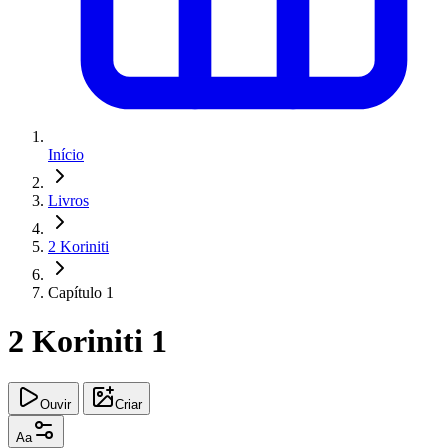
Início
Livros
2 Koriniti
Capítulo 1
2 Koriniti 1
Ouvir
Criar
Aa