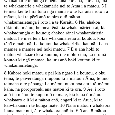
whakamārie
te
hunga
e
pēhia
ana
e
te
aha
,
e
te
aha
,
mā
te
whakamārie
e
whakamārie
nei
te
Atua
i
a
mātou
.
5
I
te
mea
kei
te
hira
tonu
ngā
mamae
o
te
Karaiti
i
roto
i
a
mātou
,
kei
te
pērā
anō
te
hira
o
tō
mātou
whakamārietanga
i
roto
i
a
te
Karaiti
.
6
Nā
,
ahakoa
tūkinotia
mātou
,
he
mea
tēnā
kia
whakamārietia
ai
,
kia
whakaorangia
ai
koutou
;
ahakoa
rānei
whakamārietia
mātou
,
he
mea
tēnā
kia
whakamārietia
ai
koutou
,
koia
tēnā
e
mahi
nā
,
i
a
koutou
ka
whakaririka
kau
nā
ki
aua
mamae
e
mamae
nei
hoki
mātou
.
7
E
ū
ana
hoki
tō
mātou
whakaaro
ki
a
koutou
,
i
te
mōhio
iho
,
ka
uru
nā
koutou
ki
ngā
mamae
,
ka
uru
anō
hoki
koutou
ki
te
whakamārietanga
.
8
Kāhore
hoki
mātou
e
pai
kia
ngaro
i
a
koutou
,
e
ōku
tēina
,
te
pāweratanga
i
tūpono
ki
a
mātou
i
Āhia
,
te
tino
taimaha
o
te
pēhanga
i
a
mātou
,
nuku
noa
atu
i
tō
mātou
kaha
,
nā
poroporoaki
ana
mātou
ki
te
ora
.
9
Āe
,
i
roto
anō
i
a
mātou
te
kupu
mō
te
mate
,
kia
kaua
ō
mātou
whakaaro
e
ū
ki
a
mātou
anō
,
engari
ki
te
Atua
,
ki
te
kaiwhakaara
i
te
hunga
mate
.
10
Nāna
mātou
i
whakaora
i
taua
mate
nui
,
ā
,
e
whakaora
anō
ia
.
E
ū
ana
ō
mātou