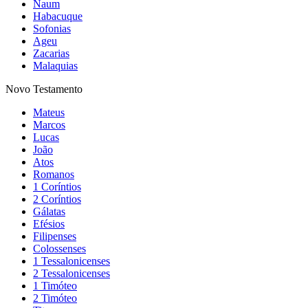
Naum
Habacuque
Sofonias
Ageu
Zacarias
Malaquias
Novo Testamento
Mateus
Marcos
Lucas
João
Atos
Romanos
1 Coríntios
2 Coríntios
Gálatas
Efésios
Filipenses
Colossenses
1 Tessalonicenses
2 Tessalonicenses
1 Timóteo
2 Timóteo