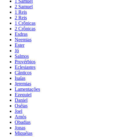
1 Samuel
2 Samuel
1 Reis
2 Reis
1 Crônicas
2 Crônicas
Esdras
Neemias
Ester
Jó
Salmos
Provérbios
Eclesiastes
Cânticos
Isaías
Jeremias
Lamentações
Ezequiel
Daniel
Oséias
Joel
Amós
Obadias
Jonas
Miquéias