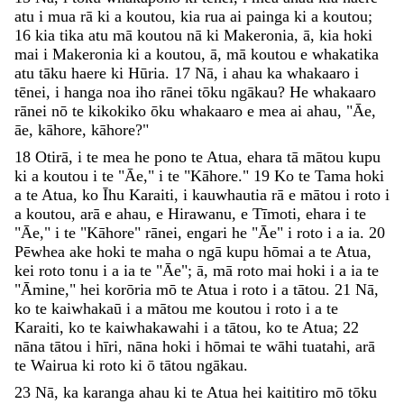
atu
i
mua
rā
ki
a
koutou
,
kia
rua
ai
painga
ki
a
koutou
;
16
kia
tika
atu
mā
koutou
nā
ki
Makeronia
,
ā
,
kia
hoki
mai
i
Makeronia
ki
a
koutou
,
ā
,
mā
koutou
e
whakatika
atu
tāku
haere
ki
Hūria
.
17
Nā
,
i
ahau
ka
whakaaro
i
tēnei
,
i
hanga
noa
iho
rānei
tōku
ngākau
?
He
whakaaro
rānei
nō
te
kikokiko
ōku
whakaaro
e
mea
ai
ahau
,
"
Āe
,
āe
,
kāhore
,
kāhore
?
"
18
Otirā
,
i
te
mea
he
pono
te
Atua
,
ehara
tā
mātou
kupu
ki
a
koutou
i
te
"
Āe
,
"
i
te
"
Kāhore
.
"
19
Ko
te
Tama
hoki
a
te
Atua
,
ko
Īhu
Karaiti
,
i
kauwhautia
rā
e
mātou
i
roto
i
a
koutou
,
arā
e
ahau
,
e
Hirawanu
,
e
Tīmoti
,
ehara
i
te
"
Āe
,
"
i
te
"
Kāhore
"
rānei
,
engari
he
"
Āe
"
i
roto
i
a
ia
.
20
Pēwhea
ake
hoki
te
maha
o
ngā
kupu
hōmai
a
te
Atua
,
kei
roto
tonu
i
a
ia
te
"
Āe
"
;
ā
,
mā
roto
mai
hoki
i
a
ia
te
"
Āmine
,
"
hei
korōria
mō
te
Atua
i
roto
i
a
tātou
.
21
Nā
,
ko
te
kaiwhakaū
i
a
mātou
me
koutou
i
roto
i
a
te
Karaiti
,
ko
te
kaiwhakawahi
i
a
tātou
,
ko
te
Atua
;
22
nāna
tātou
i
hīri
,
nāna
hoki
i
hōmai
te
wāhi
tuatahi
,
arā
te
Wairua
ki
roto
ki
ō
tātou
ngākau
.
23
Nā
,
ka
karanga
ahau
ki
te
Atua
hei
kaititiro
mō
tōku