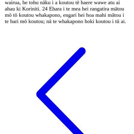
wairua
,
he
tohu
nāku
i
a
koutou
tē
haere
wawe
atu
ai
ahau
ki
Koriniti
.
24
Ehara
i
te
mea
hei
rangatira
mātou
mō
tō
koutou
whakapono
,
engari
hei
hoa
mahi
mātou
i
te
hari
mō
koutou
;
nā
te
whakapono
hoki
koutou
i
tū
ai
.