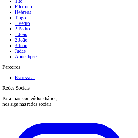
Tito
Filemom
Hebreus
Tiago
1 Pedro
2 Pedro
1 João
2 João
3 João
Judas
Apocalipse
Parceiros
Escreva.ai
Redes Sociais
Para mais conteúdos diários,
nos siga nas redes sociais.