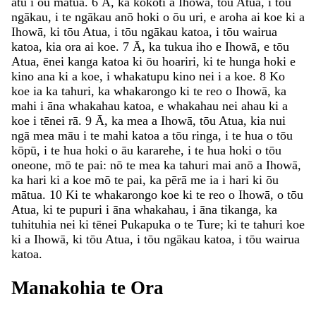
atu
i
ōu
mātua
.
6
Ā
,
ka
kokoti
a
Ihowā
,
tōu
Atua
,
i
tōu
ngākau
,
i
te
ngākau
anō
hoki
o
ōu
uri
,
e
aroha
ai
koe
ki
a
Ihowā
,
ki
tōu
Atua
,
i
tōu
ngākau
katoa
,
i
tōu
wairua
katoa
,
kia
ora
ai
koe
.
7
Ā
,
ka
tukua
iho
e
Ihowā
,
e
tōu
Atua
,
ēnei
kanga
katoa
ki
ōu
hoariri
,
ki
te
hunga
hoki
e
kino
ana
ki
a
koe
,
i
whakatupu
kino
nei
i
a
koe
.
8
Ko
koe
ia
ka
tahuri
,
ka
whakarongo
ki
te
reo
o
Ihowā
,
ka
mahi
i
āna
whakahau
katoa
,
e
whakahau
nei
ahau
ki
a
koe
i
tēnei
rā
.
9
Ā
,
ka
mea
a
Ihowā
,
tōu
Atua
,
kia
nui
ngā
mea
māu
i
te
mahi
katoa
a
tōu
ringa
,
i
te
hua
o
tōu
kōpū
,
i
te
hua
hoki
o
āu
kararehe
,
i
te
hua
hoki
o
tōu
oneone
,
mō
te
pai
:
nō
te
mea
ka
tahuri
mai
anō
a
Ihowā
,
ka
hari
ki
a
koe
mō
te
pai
,
ka
pērā
me
ia
i
hari
ki
ōu
mātua
.
10
Ki
te
whakarongo
koe
ki
te
reo
o
Ihowā
,
o
tōu
Atua
,
ki
te
pupuri
i
āna
whakahau
,
i
āna
tikanga
,
ka
tuhituhia
nei
ki
tēnei
Pukapuka
o
te
Ture
;
ki
te
tahuri
koe
ki
a
Ihowā
,
ki
tōu
Atua
,
i
tōu
ngākau
katoa
,
i
tōu
wairua
katoa
.
Manakohia
te
Ora