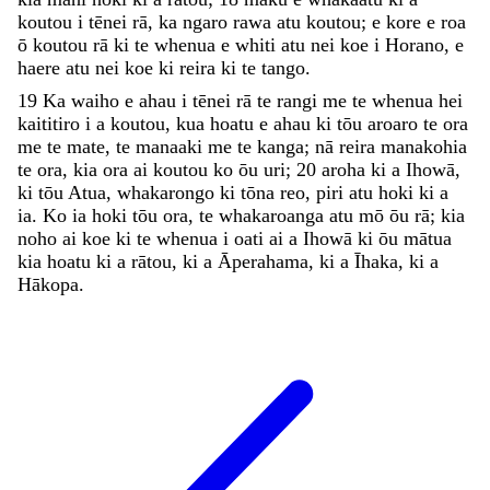
koutou
i
tēnei
rā
,
ka
ngaro
rawa
atu
koutou
;
e
kore
e
roa
ō
koutou
rā
ki
te
whenua
e
whiti
atu
nei
koe
i
Horano
,
e
haere
atu
nei
koe
ki
reira
ki
te
tango
.
19
Ka
waiho
e
ahau
i
tēnei
rā
te
rangi
me
te
whenua
hei
kaititiro
i
a
koutou
,
kua
hoatu
e
ahau
ki
tōu
aroaro
te
ora
me
te
mate
,
te
manaaki
me
te
kanga
;
nā
reira
manakohia
te
ora
,
kia
ora
ai
koutou
ko
ōu
uri
;
20
aroha
ki
a
Ihowā
,
ki
tōu
Atua
,
whakarongo
ki
tōna
reo
,
piri
atu
hoki
ki
a
ia
.
Ko
ia
hoki
tōu
ora
,
te
whakaroanga
atu
mō
ōu
rā
;
kia
noho
ai
koe
ki
te
whenua
i
oati
ai
a
Ihowā
ki
ōu
mātua
kia
hoatu
ki
a
rātou
,
ki
a
Āperahama
,
ki
a
Īhaka
,
ki
a
Hākopa
.