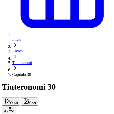
Início
Livros
Tiuteronomi
Capítulo 30
Tiuteronomi 30
Ouvir
Criar
Aa