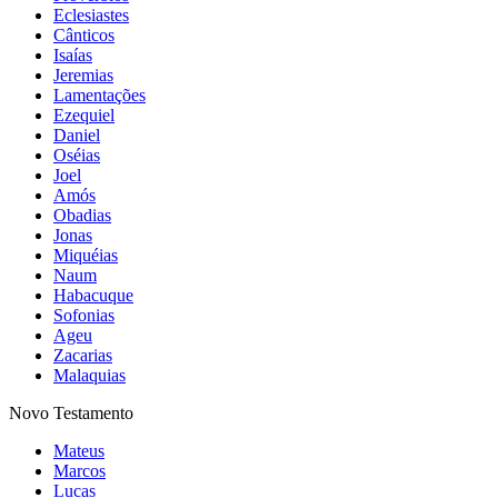
Eclesiastes
Cânticos
Isaías
Jeremias
Lamentações
Ezequiel
Daniel
Oséias
Joel
Amós
Obadias
Jonas
Miquéias
Naum
Habacuque
Sofonias
Ageu
Zacarias
Malaquias
Novo Testamento
Mateus
Marcos
Lucas