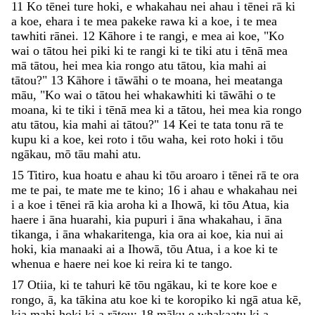
11
Ko
tēnei
ture
hoki
,
e
whakahau
nei
ahau
i
tēnei
rā
ki
a
koe
,
ehara
i
te
mea
pakeke
rawa
ki
a
koe
,
i
te
mea
tawhiti
rānei
.
12
Kāhore
i
te
rangi
,
e
mea
ai
koe
,
"
Ko
wai
o
tātou
hei
piki
ki
te
rangi
ki
te
tiki
atu
i
tēnā
mea
mā
tātou
,
hei
mea
kia
rongo
atu
tātou
,
kia
mahi
ai
tātou
?
"
13
Kāhore
i
tāwāhi
o
te
moana
,
hei
meatanga
māu
,
"
Ko
wai
o
tātou
hei
whakawhiti
ki
tāwāhi
o
te
moana
,
ki
te
tiki
i
tēnā
mea
ki
a
tātou
,
hei
mea
kia
rongo
atu
tātou
,
kia
mahi
ai
tātou
?
"
14
Kei
te
tata
tonu
rā
te
kupu
ki
a
koe
,
kei
roto
i
tōu
waha
,
kei
roto
hoki
i
tōu
ngākau
,
mō
tāu
mahi
atu
.
15
Titiro
,
kua
hoatu
e
ahau
ki
tōu
aroaro
i
tēnei
rā
te
ora
me
te
pai
,
te
mate
me
te
kino
;
16
i
ahau
e
whakahau
nei
i
a
koe
i
tēnei
rā
kia
aroha
ki
a
Ihowā
,
ki
tōu
Atua
,
kia
haere
i
āna
huarahi
,
kia
pupuri
i
āna
whakahau
,
i
āna
tikanga
,
i
āna
whakaritenga
,
kia
ora
ai
koe
,
kia
nui
ai
hoki
,
kia
manaaki
ai
a
Ihowā
,
tōu
Atua
,
i
a
koe
ki
te
whenua
e
haere
nei
koe
ki
reira
ki
te
tango
.
17
Otiia
,
ki
te
tahuri
kē
tōu
ngākau
,
ki
te
kore
koe
e
rongo
,
ā
,
ka
tākina
atu
koe
ki
te
koropiko
ki
ngā
atua
kē
,
kia
mahi
hoki
ki
a
rātou
;
18
māku
e
whakaatu
ki
a