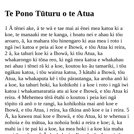
Te
Pono
Tūturu
o
te
Atua
1
Ā
tēnei
ake
,
ā
te
wā
e
tae
mai
ai
ēnei
mea
katoa
ki
a
koe
,
te
manaaki
me
te
kanga
,
i
hoatu
nei
e
ahau
ki
tōu
aroaro
,
ā
,
ka
mahara
tōu
hinengaro
ki
aua
mea
i
roto
i
ngā
iwi
katoa
e
peia
ai
koe
e
Ihowā
,
e
tōu
Atua
ki
reira
,
2
ā
,
ka
tahuri
koe
ki
a
Ihowā
,
ki
tōu
Atua
,
ka
whakarongo
ki
tōna
reo
,
ki
ngā
mea
katoa
e
whakahau
nei
ahau
i
tēnei
rā
ki
a
koe
,
koutou
ko
āu
tamariki
,
i
tōu
ngākau
katoa
,
i
tōu
wairua
katoa
,
3
kātahi
a
Ihowā
,
tōu
Atua
,
ka
whakaputa
kē
i
tōu
pārautanga
,
ka
aroha
anō
ki
a
koe
,
ka
tahuri
hoki
,
ka
kohikohi
i
a
koe
i
roto
i
ngā
iwi
katoa
i
whakamararatia
atu
ai
koe
e
Ihowā
,
e
tōu
Atua
ki
reira
.
4
Mehemea
tērā
ētahi
o
koutou
i
peia
kei
ngā
tōpito
rā
anō
o
te
rangi
,
ka
kohikohia
mai
anō
koe
e
Ihowā
,
e
tōu
Atua
,
i
reira
,
ka
tīkina
anō
koe
e
ia
i
reira
.
5
Ā
,
ka
kawea
mai
koe
e
Ihowā
,
e
tōu
Atua
,
ki
te
whenua
i
nohoia
e
ōu
mātua
,
ka
nohoia
hoki
a
reira
e
koe
;
ā
,
ka
mahi
ia
i
te
pai
ki
a
koe
,
ka
mea
hoki
i
a
koe
kia
maha