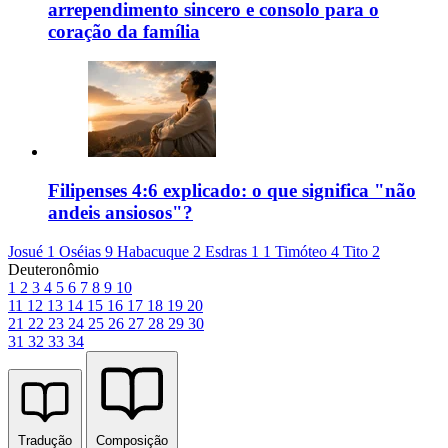
arrependimento sincero e consolo para o
coração da família
Filipenses 4:6 explicado: o que significa "não
andeis ansiosos"?
Josué 1
Oséias 9
Habacuque 2
Esdras 1
1 Timóteo 4
Tito 2
Deuteronômio
1
2
3
4
5
6
7
8
9
10
11
12
13
14
15
16
17
18
19
20
21
22
23
24
25
26
27
28
29
30
31
32
33
34
Tradução
Composição