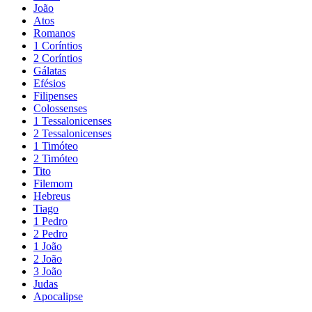
João
Atos
Romanos
1 Coríntios
2 Coríntios
Gálatas
Efésios
Filipenses
Colossenses
1 Tessalonicenses
2 Tessalonicenses
1 Timóteo
2 Timóteo
Tito
Filemom
Hebreus
Tiago
1 Pedro
2 Pedro
1 João
2 João
3 João
Judas
Apocalipse