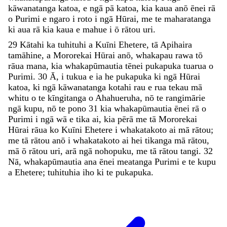
kāwanatanga
katoa
,
e
ngā
pā
katoa
,
kia
kaua
anō
ēnei
rā
o
Purimi
e
ngaro
i
roto
i
ngā
Hūrai
,
me
te
maharatanga
ki
aua
rā
kia
kaua
e
mahue
i
ō
rātou
uri
.
29
Kātahi
ka
tuhituhi
a
Kuīni
Ehetere
,
tā
Apihaira
tamāhine
,
a
Mororekai
Hūrai
anō
,
whakapau
rawa
tō
rāua
mana
,
kia
whakapūmautia
tēnei
pukapuka
tuarua
o
Purimi
.
30
Ā
,
i
tukua
e
ia
he
pukapuka
ki
ngā
Hūrai
katoa
,
ki
ngā
kāwanatanga
kotahi
rau
e
rua
tekau
mā
whitu
o
te
kīngitanga
o
Ahahueruha
,
nō
te
rangimārie
ngā
kupu
,
nō
te
pono
31
kia
whakapūmautia
ēnei
rā
o
Purimi
i
ngā
wā
e
tika
ai
,
kia
pērā
me
tā
Mororekai
Hūrai
rāua
ko
Kuīni
Ehetere
i
whakatakoto
ai
mā
rātou
;
me
tā
rātou
anō
i
whakatakoto
ai
hei
tikanga
mā
rātou
,
mā
ō
rātou
uri
,
arā
ngā
nohopuku
,
me
tā
rātou
tangi
.
32
Nā
,
whakapūmautia
ana
ēnei
meatanga
Purimi
e
te
kupu
a
Ehetere
;
tuhituhia
iho
ki
te
pukapuka
.