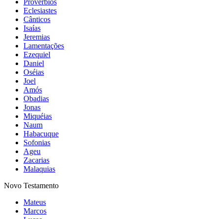
Provérbios
Eclesiastes
Cânticos
Isaías
Jeremias
Lamentações
Ezequiel
Daniel
Oséias
Joel
Amós
Obadias
Jonas
Miquéias
Naum
Habacuque
Sofonias
Ageu
Zacarias
Malaquias
Novo Testamento
Mateus
Marcos