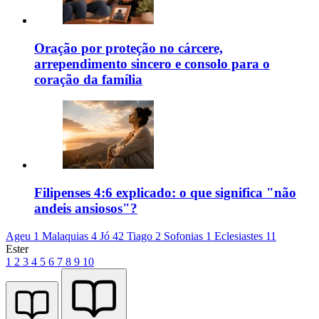
Oração por proteção no cárcere,
arrependimento sincero e consolo para o
coração da família
Filipenses 4:6 explicado: o que significa "não
andeis ansiosos"?
Ageu 1
Malaquias 4
Jó 42
Tiago 2
Sofonias 1
Eclesiastes 11
Ester
1
2
3
4
5
6
7
8
9
10