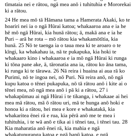
tīmataia
nei
e
rātou
,
ngā
mea
anō
i
tuhituhia
e
Mororekai
ki
a
rātou
.
24
He
mea
mō
tā
Hāmana
tama
a
Hamerata
Akaki
,
ko
te
hoariri
nei
ia
o
ngā
Hūrai
katoa
;
whakaaroa
ana
e
ia
he
hē
mō
ngā
Hūrai
,
kia
hunā
rātou
;
ā
,
makā
ana
e
ia
he
Puri
–
arā
he
rota
–
mō
rātou
kia
whakamōtītia
,
kia
hunā
.
25
Nō
te
taenga
ia
o
taua
mea
ki
te
aroaro
o
te
kīngi
,
ka
whakahau
ia
,
nā
te
pukapuka
,
kia
hoki
te
whakaaro
kino
i
whakaaroa
e
ia
mō
ngā
Hūrai
ki
runga
ki
tōna
pane
ake
,
ā
,
tāronatia
ana
ia
,
rātou
ko
āna
tama
,
ki
runga
ki
te
tārawa
.
26
Nā
reira
i
huaina
ai
aua
rā
ko
Purimi
,
nō
te
ingoa
nei
,
nō
Puri
.
Nā
reira
anō
,
nō
ngā
kupu
katoa
o
tēnei
pukapuka
,
nō
tā
rātou
anō
i
kite
ai
o
tēnei
mea
,
nō
ngā
mea
anō
i
pā
ki
a
rātou
,
27
i
whakapūmau
ai
ngā
Hūrai
i
te
tikanga
,
i
whakaae
ai
hei
mea
mā
rātou
,
mā
ō
rātou
uri
,
mā
te
hunga
anō
hoki
e
honoa
ki
a
rātou
,
hei
mea
e
kore
e
whakatakā
,
kia
whakaritea
ēnei
rā
e
rua
,
kia
pērā
anō
me
te
mea
i
tuhituhia
,
i
te
wā
anō
e
tika
ai
i
tēnei
tau
,
i
tēnei
tau
.
28
Kia
maharatia
anō
ēnei
rā
,
kia
mahia
e
ngā
whakatupuranga
katoa
e
ngā
hapū
katoa
,
e
ngā