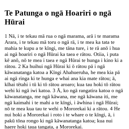
Te
Patunga
o
ngā
Hoariri
o
ngā
Hūrai
1
Nā
,
i
te
tekau
mā
rua
o
ngā
marama
,
arā
i
te
marama
Arara
,
i
te
tekau
mā
toru
o
ngā
rā
,
i
te
mea
ka
tata
te
mahia
te
kupu
a
te
kīngi
,
me
tāna
ture
,
i
te
rā
anō
i
hua
ai
ngā
hoariri
o
ngā
Hūrai
ka
taea
e
rātou
.
Otiia
,
i
puta
kē
anō
,
nō
te
mea
i
taea
e
ngā
Hūrai
te
hunga
i
kino
ki
a
rātou
.
2
Ka
huihui
ngā
Hūrai
ki
ō
rātou
pā
i
ngā
kāwanatanga
katoa
a
Kīngi
Ahahueruha
,
he
mea
kia
pā
ai
ngā
ringa
ki
te
hunga
e
whai
ana
kia
mate
rātou
;
ā
,
kīhai
tētahi
i
tū
ki
tō
rātou
aroaro
;
kua
tau
hoki
tō
rātou
wehi
ki
ngā
iwi
katoa
.
3
Ā
,
ko
ngā
rangatira
katoa
o
ngā
kāwanatanga
,
me
ngā
kāwana
,
me
ngā
kāwana
iti
,
me
ngā
kaimahi
i
te
mahi
a
te
kīngi
,
i
āwhina
i
ngā
Hūrai
;
nō
te
mea
kua
tau
te
wehi
o
Mororekai
ki
a
rātou
.
4
He
nui
hoki
a
Mororekai
i
roto
i
te
whare
o
te
kīngi
,
ā
,
i
pakū
tōna
rongo
ki
ngā
kāwanatanga
katoa
;
kua
nui
haere
hoki
taua
tangata
,
a
Mororekai
.