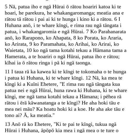
5
Nā
,
patua
iho
e
ngā
Hūrai
ō
rātou
hoariri
katoa
ki
te
hoari
,
he
parekura
,
he
whakangaromanga
;
meatia
ana
e
rātou
tā
rātou
i
pai
ai
ki
te
hunga
i
kino
ki
a
rātou
.
6
I
Huhana
anō
,
i
te
whare
kīngi
,
e
rima
rau
ngā
tāngata
i
patua
,
i
whakangaromia
e
ngā
Hūrai
.
7
Ko
Parahanarata
anō
,
ko
Rarapono
,
ko
Ahapata
,
8
ko
Porata
,
ko
Araria
,
ko
Arirata
,
9
ko
Paramahata
,
ko
Arihai
,
ko
Arirai
,
ko
Waietata
,
10
ko
ngā
tama
kotahi
tekau
a
Hāmana
tama
a
Hamerata
,
a
te
hoariri
o
ngā
Hūrai
,
patua
iho
e
rātou
;
kīhai
ia
ō
rātou
ringa
i
pā
ki
ngā
taonga
.
11
I
taua
rā
ka
kawea
ki
te
kīngi
te
tokomaha
o
te
hunga
i
patua
ki
Huhana
,
ki
te
whare
kīngi
.
12
Nā
,
ka
mea
te
kīngi
ki
a
Kuīni
Ehetere
,
"
E
rima
rau
ngā
tāngata
kua
patua
nei
e
ngā
Hūrai
,
huna
rawa
ki
Huhana
,
ki
te
whare
kīngi
,
me
ngā
tama
kotahi
tekau
a
Hāmana
;
i
pēhea
rā
rātou
i
ērā
kāwanatanga
a
te
kīngi
?
He
aha
hoki
tāu
e
mea
nei
māu
?
Ka
hoatu
hoki
ki
a
koe
.
He
aha
ake
tāu
e
tono
ai
?
Ā
,
ka
meatia
.
"
13
Anō
rā
ko
Ehetere
,
"
Ki
te
pai
te
kīngi
,
tukua
ngā
Hūrai
i
Huhana
,
āpōpō
kia
mea
i
ngā
mea
o
te
ture
o