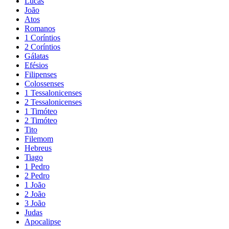
Lucas
João
Atos
Romanos
1 Coríntios
2 Coríntios
Gálatas
Efésios
Filipenses
Colossenses
1 Tessalonicenses
2 Tessalonicenses
1 Timóteo
2 Timóteo
Tito
Filemom
Hebreus
Tiago
1 Pedro
2 Pedro
1 João
2 João
3 João
Judas
Apocalipse