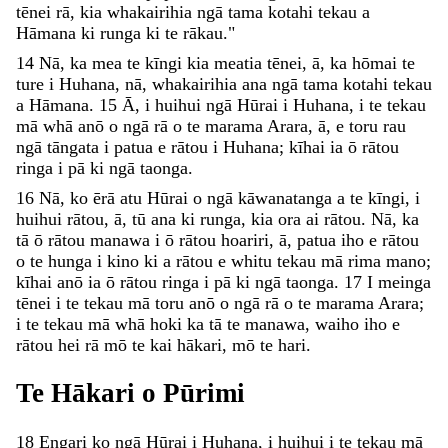
tēnei
rā
,
kia
whakairihia
ngā
tama
kotahi
tekau
a
Hāmana
ki
runga
ki
te
rākau
.
"
14
Nā
,
ka
mea
te
kīngi
kia
meatia
tēnei
,
ā
,
ka
hōmai
te
ture
i
Huhana
,
nā
,
whakairihia
ana
ngā
tama
kotahi
tekau
a
Hāmana
.
15
Ā
,
i
huihui
ngā
Hūrai
i
Huhana
,
i
te
tekau
mā
whā
anō
o
ngā
rā
o
te
marama
Arara
,
ā
,
e
toru
rau
ngā
tāngata
i
patua
e
rātou
i
Huhana
;
kīhai
ia
ō
rātou
ringa
i
pā
ki
ngā
taonga
.
16
Nā
,
ko
ērā
atu
Hūrai
o
ngā
kāwanatanga
a
te
kīngi
,
i
huihui
rātou
,
ā
,
tū
ana
ki
runga
,
kia
ora
ai
rātou
.
Nā
,
ka
tā
ō
rātou
manawa
i
ō
rātou
hoariri
,
ā
,
patua
iho
e
rātou
o
te
hunga
i
kino
ki
a
rātou
e
whitu
tekau
mā
rima
mano
;
kīhai
anō
ia
ō
rātou
ringa
i
pā
ki
ngā
taonga
.
17
I
meinga
tēnei
i
te
tekau
mā
toru
anō
o
ngā
rā
o
te
marama
Arara
;
i
te
tekau
mā
whā
hoki
ka
tā
te
manawa
,
waiho
iho
e
rātou
hei
rā
mō
te
kai
hākari
,
mō
te
hari
.
Te
Hākari
o
Pūrimi
18
Engari
ko
ngā
Hūrai
i
Huhana
,
i
huihui
i
te
tekau
mā