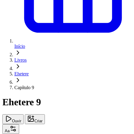
Início
Livros
Ehetere
Capítulo 9
Ehetere 9
Ouvir
Criar
Aa