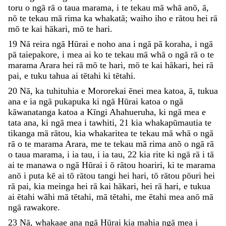
toru
o
ngā
rā
o
taua
marama
,
i
te
tekau
mā
whā
anō
,
ā
,
nō
te
tekau
mā
rima
ka
whakatā
;
waiho
iho
e
rātou
hei
rā
mō
te
kai
hākari
,
mō
te
hari
.
19
Nā
reira
ngā
Hūrai
e
noho
ana
i
ngā
pā
koraha
,
i
ngā
pā
taiepakore
,
i
mea
ai
ko
te
tekau
mā
whā
o
ngā
rā
o
te
marama
Arara
hei
rā
mō
te
hari
,
mō
te
kai
hākari
,
hei
rā
pai
,
e
tuku
tahua
ai
tētahi
ki
tētahi
.
20
Nā
,
ka
tuhituhia
e
Mororekai
ēnei
mea
katoa
,
ā
,
tukua
ana
e
ia
ngā
pukapuka
ki
ngā
Hūrai
katoa
o
ngā
kāwanatanga
katoa
a
Kīngi
Ahahueruha
,
ki
ngā
mea
e
tata
ana
,
ki
ngā
mea
i
tawhiti
,
21
kia
whakapūmautia
te
tikanga
mā
rātou
,
kia
whakaritea
te
tekau
mā
whā
o
ngā
rā
o
te
marama
Arara
,
me
te
tekau
mā
rima
anō
o
ngā
rā
o
taua
marama
,
i
ia
tau
,
i
ia
tau
,
22
kia
rite
ki
ngā
rā
i
tā
ai
te
manawa
o
ngā
Hūrai
i
ō
rātou
hoariri
,
ki
te
marama
anō
i
puta
kē
ai
tō
rātou
tangi
hei
hari
,
tō
rātou
pōuri
hei
rā
pai
,
kia
meinga
hei
rā
kai
hākari
,
hei
rā
hari
,
e
tukua
ai
ētahi
wāhi
mā
tētahi
,
mā
tētahi
,
me
ētahi
mea
anō
mā
ngā
rawakore
.
23
Nā
,
whakaae
ana
ngā
Hūrai
kia
mahia
ngā
mea
i