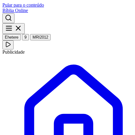
Pular para o conteúdo
Bíblia Online
Ehetere
9
MRI2012
Publicidade