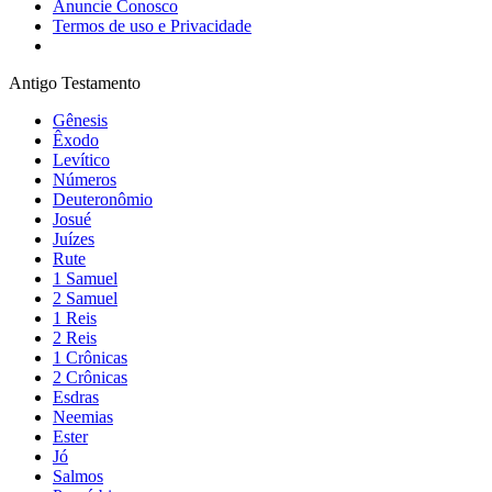
Anuncie Conosco
Termos de uso e Privacidade
Antigo Testamento
Gênesis
Êxodo
Levítico
Números
Deuteronômio
Josué
Juízes
Rute
1 Samuel
2 Samuel
1 Reis
2 Reis
1 Crônicas
2 Crônicas
Esdras
Neemias
Ester
Jó
Salmos