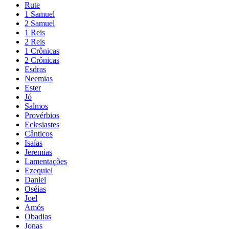
Rute
1 Samuel
2 Samuel
1 Reis
2 Reis
1 Crônicas
2 Crônicas
Esdras
Neemias
Ester
Jó
Salmos
Provérbios
Eclesiastes
Cânticos
Isaías
Jeremias
Lamentações
Ezequiel
Daniel
Oséias
Joel
Amós
Obadias
Jonas