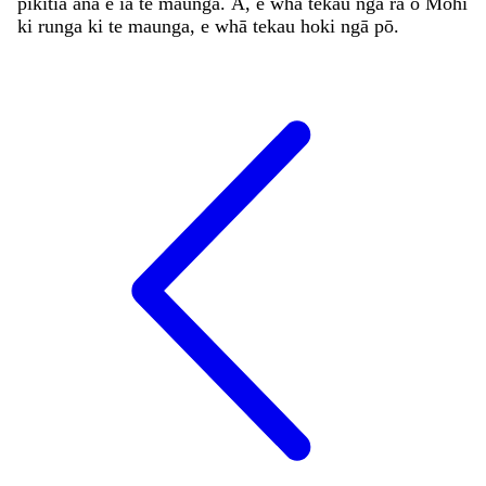
pikitia
ana
e
ia
te
maunga
.
Ā
,
e
whā
tekau
ngā
rā
o
Mohi
ki
runga
ki
te
maunga
,
e
whā
tekau
hoki
ngā
pō
.