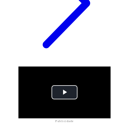
Publicidade