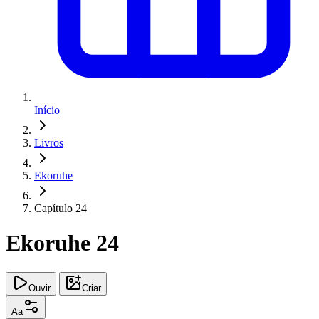
Início
Livros
Ekoruhe
Capítulo 24
Ekoruhe 24
Ouvir
Criar
Aa