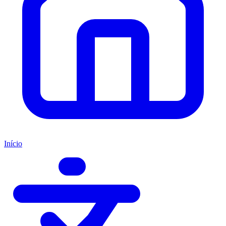
Início