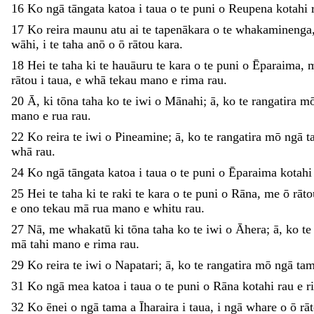
16
Ko
ngā
tāngata
katoa
i
taua
o
te
puni
o
Reupena
kotahi
17
Ko
reira
maunu
atu
ai
te
tapenākara
o
te
whakaminenga
wāhi
,
i
te
taha
anō
o
ō
rātou
kara
.
18
Hei
te
taha
ki
te
hauāuru
te
kara
o
te
puni
o
Ēparaima
,
rātou
i
taua
,
e
whā
tekau
mano
e
rima
rau
.
20
Ā
,
ki
tōna
taha
ko
te
iwi
o
Mānahi
;
ā
,
ko
te
rangatira
m
mano
e
rua
rau
.
22
Ko
reira
te
iwi
o
Pineamine
;
ā
,
ko
te
rangatira
mō
ngā
t
whā
rau
.
24
Ko
ngā
tāngata
katoa
i
taua
o
te
puni
o
Ēparaima
kotah
25
Hei
te
taha
ki
te
raki
te
kara
o
te
puni
o
Rāna
,
me
ō
rāt
e
ono
tekau
mā
rua
mano
e
whitu
rau
.
27
Nā
,
me
whakatū
ki
tōna
taha
ko
te
iwi
o
Āhera
;
ā
,
ko
t
mā
tahi
mano
e
rima
rau
.
29
Ko
reira
te
iwi
o
Napatari
;
ā
,
ko
te
rangatira
mō
ngā
ta
31
Ko
ngā
mea
katoa
i
taua
o
te
puni
o
Rāna
kotahi
rau
e
r
32
Ko
ēnei
o
ngā
tama
a
Īharaira
i
taua
,
i
ngā
whare
o
ō
rā