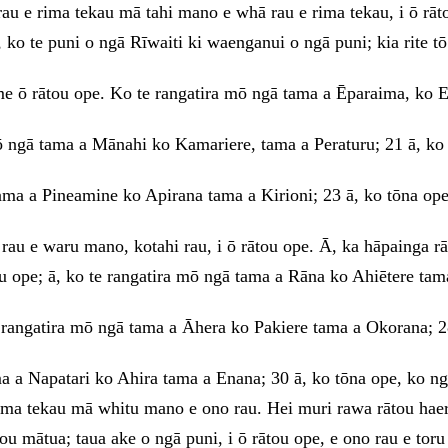
rau
e
rima
tekau
mā
tahi
mano
e
whā
rau
e
rima
tekau
,
i
ō
rā
,
ko
te
puni
o
ngā
Rīwaiti
ki
waenganui
o
ngā
puni
;
kia
rite
t
me
ō
rātou
ope
.
Ko
te
rangatira
mō
ngā
tama
a
Ēparaima
,
ko
E
ō
ngā
tama
a
Mānahi
ko
Kamariere
,
tama
a
Peraturu
;
21
ā
,
k
ama
a
Pineamine
ko
Apirana
tama
a
Kirioni
;
23
ā
,
ko
tōna
op
i
rau
e
waru
mano
,
kotahi
rau
,
i
ō
rātou
ope
.
Ā
,
ka
hāpainga
r
ou
ope
;
ā
,
ko
te
rangatira
mō
ngā
tama
a
Rāna
ko
Ahiētere
ta
e
rangatira
mō
ngā
tama
a
Āhera
ko
Pakiere
tama
a
Okorana
;
2
ma
a
Napatari
ko
Ahira
tama
a
Enana
;
30
ā
,
ko
tōna
ope
,
ko
n
ima
tekau
mā
whitu
mano
e
ono
rau
.
Hei
muri
rawa
rātou
hae
tou
mātua
;
taua
ake
o
ngā
puni
,
i
ō
rātou
ope
,
e
ono
rau
e
tor