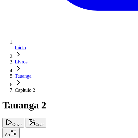
Início
Livros
Tauanga
Capítulo 2
Tauanga 2
Ouvir
Criar
Aa