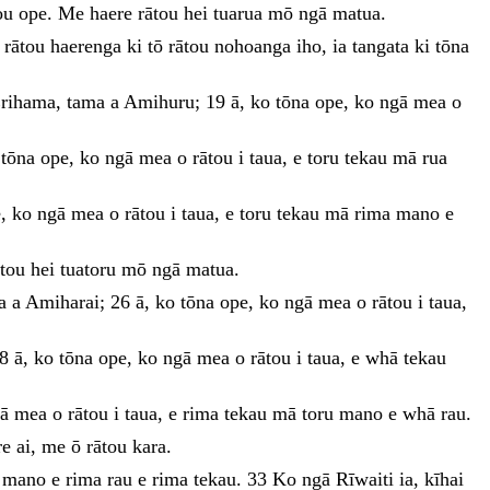
tou
ope
.
Me
haere
rātou
hei
tuarua
mō
ngā
matua
.
ō
rātou
haerenga
ki
tō
rātou
nohoanga
iho
,
ia
tangata
ki
tōna
rihama
,
tama
a
Amihuru
;
19
ā
,
ko
tōna
ope
,
ko
ngā
mea
o
o
tōna
ope
,
ko
ngā
mea
o
rātou
i
taua
,
e
toru
tekau
mā
rua
e
,
ko
ngā
mea
o
rātou
i
taua
,
e
toru
tekau
mā
rima
mano
e
ātou
hei
tuatoru
mō
ngā
matua
.
ma
a
Amiharai
;
26
ā
,
ko
tōna
ope
,
ko
ngā
mea
o
rātou
i
taua
,
8
ā
,
ko
tōna
ope
,
ko
ngā
mea
o
rātou
i
taua
,
e
whā
tekau
gā
mea
o
rātou
i
taua
,
e
rima
tekau
mā
toru
mano
e
whā
rau
.
re
ai
,
me
ō
rātou
kara
.
u
mano
e
rima
rau
e
rima
tekau
.
33
Ko
ngā
Rīwaiti
ia
,
kīhai