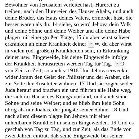
Bewohner
von
Jerusalem
verleitet
hast
,
Hurerei
zu
treiben
,
nach
den
Hurereien
des
Hauses
Ahabs
,
und
auch
deine
Brüder
,
das
Haus
deines
Vaters
,
ermordet
hast
,
die
besser
waren
als
du
:
14
siehe
,
so
wird
Jehova
dein
Volk
und
deine
Söhne
und
deine
Weiber
und
alle
deine
Habe
plagen
mit
einer
großen
Plage
;
15
du
aber
wirst
schwer
erkranken
an
einer
Krankheit
deiner
W. du aber wirst
*
in vielen (od. großen) Krankheiten sein, in Erkrankung
deiner usw.
Eingeweide
,
bis
deine
Eingeweide
infolge
der
Krankheit
heraustreten
werden
Tag
für
Tag
.
O.
*
von Zeit zu Zeit; so auch v 19
16
Und
Jehova
erweckte
wider
Joram
den
Geist
der
Philister
und
der
Araber
,
die
zur
Seite
der
Kuschiter
wohnen
.
17
Und
sie
zogen
wider
Juda
herauf
und
brachen
ein
und
führten
alle
Habe
weg
,
die
sich
im
Hause
des
Königs
vorfand
,
und
auch
seine
Söhne
und
seine
Weiber
;
und
es
blieb
ihm
kein
Sohn
übrig
als
nur
Joahas
,
der
jüngste
seiner
Söhne
.
18
Und
nach
allem
diesem
plagte
ihn
Jehova
mit
einer
unheilbaren
Krankheit
in
seinen
Eingeweiden
.
19
Und
es
geschah
von
Tag
zu
Tag
,
und
zur
Zeit
,
als
das
Ende
von
zwei
Jahren
eintrat
,
daß
seine
Eingeweide
bei
seiner