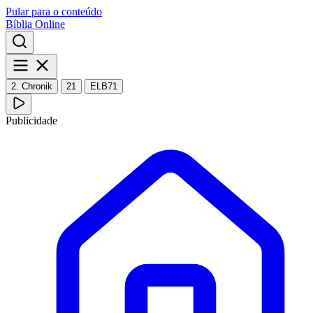
Pular para o conteúdo
Bíblia Online
2. Chronik
21
ELB71
Publicidade