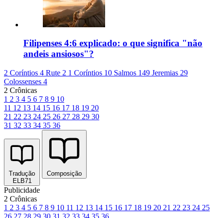
Filipenses 4:6 explicado: o que significa "não
andeis ansiosos"?
2 Coríntios 4
Rute 2
1 Coríntios 10
Salmos 149
Jeremias 29
Colossenses 4
2 Crônicas
1
2
3
4
5
6
7
8
9
10
11
12
13
14
15
16
17
18
19
20
21
22
23
24
25
26
27
28
29
30
31
32
33
34
35
36
Tradução
Composição
ELB71
Publicidade
2 Crônicas
1
2
3
4
5
6
7
8
9
10
11
12
13
14
15
16
17
18
19
20
21
22
23
24
25
26
27
28
29
30
31
32
33
34
35
36