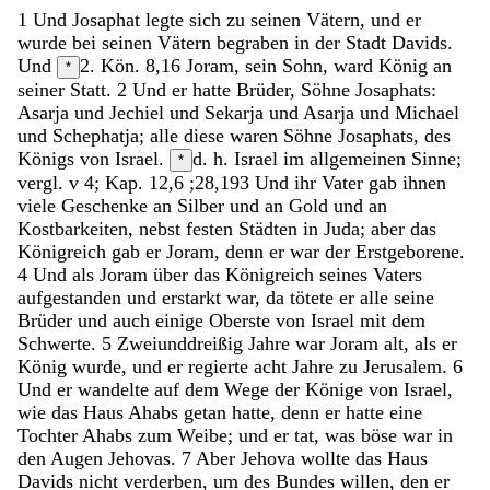
1
Und
Josaphat
legte
sich
zu
seinen
Vätern
,
und
er
wurde
bei
seinen
Vätern
begraben
in
der
Stadt
Davids
.
Und
2. Kön. 8,16
Joram
,
sein
Sohn
,
ward
König
an
*
seiner
Statt
.
2
Und
er
hatte
Brüder
,
Söhne
Josaphats
:
Asarja
und
Jechiel
und
Sekarja
und
Asarja
und
Michael
und
Schephatja
;
alle
diese
waren
Söhne
Josaphats
,
des
Königs
von
Israel
.
d. h. Israel im allgemeinen Sinne;
*
vergl. v 4; Kap. 12,6 ;28,19
3
Und
ihr
Vater
gab
ihnen
viele
Geschenke
an
Silber
und
an
Gold
und
an
Kostbarkeiten
,
nebst
festen
Städten
in
Juda
;
aber
das
Königreich
gab
er
Joram
,
denn
er
war
der
Erstgeborene
.
4
Und
als
Joram
über
das
Königreich
seines
Vaters
aufgestanden
und
erstarkt
war
,
da
tötete
er
alle
seine
Brüder
und
auch
einige
Oberste
von
Israel
mit
dem
Schwerte
.
5
Zweiunddreißig
Jahre
war
Joram
alt
,
als
er
König
wurde
,
und
er
regierte
acht
Jahre
zu
Jerusalem
.
6
Und
er
wandelte
auf
dem
Wege
der
Könige
von
Israel
,
wie
das
Haus
Ahabs
getan
hatte
,
denn
er
hatte
eine
Tochter
Ahabs
zum
Weibe
;
und
er
tat
,
was
böse
war
in
den
Augen
Jehovas
.
7
Aber
Jehova
wollte
das
Haus
Davids
nicht
verderben
,
um
des
Bundes
willen
,
den
er