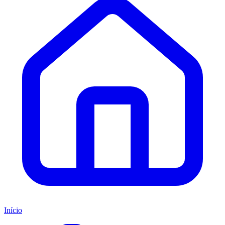
Início