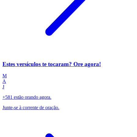
Estes versículos te tocaram? Ore agora!
M
A
J
+581 estão orando agora.
Junte-se à corrente de oração.