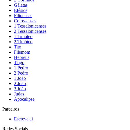
Gálatas
Efésios
Filipenses
Colossenses
1 Tessalonicenses
2 Tessalonicenses
1 Timóteo
2 Timóteo
Tito
Filemom
Hebreus
Tiago
1 Pedro
2 Pedro
1 João
2 João
3 João
Judas
Apocalipse
Parceiros
Escreva.ai
Redes Sociais