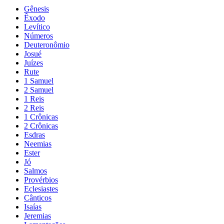
Gênesis
Êxodo
Levítico
Números
Deuteronômio
Josué
Juízes
Rute
1 Samuel
2 Samuel
1 Reis
2 Reis
1 Crônicas
2 Crônicas
Esdras
Neemias
Ester
Jó
Salmos
Provérbios
Eclesiastes
Cânticos
Isaías
Jeremias