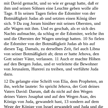
mit
David
gemacht
,
und
so
wie
er
gesagt
hatte
,
daß
er
ihm
und
seinen
Söhnen
eine
Leuchte
geben
wolle
alle
Tage
.
8
In
seinen
Tagen
fielen
die
Edomiter
von
der
Botmäßigkeit
Judas
ab
und
setzten
einen
König
über
sich
.
9
Da
zog
Joram
hinüber
mit
seinen
Obersten
,
und
alle
Wagen
mit
ihm
.
Und
es
geschah
,
als
er
sich
des
Nachts
aufmachte
,
da
schlug
er
die
Edomiter
,
welche
ihn
und
die
Obersten
der
Wagen
umringt
hatten
.
10
So
fielen
die
Edomiter
von
der
Botmäßigkeit
Judas
ab
bis
auf
diesen
Tag
.
Damals
,
zu
derselben
Zeit
,
fiel
auch
Libna
von
seiner
Botmäßigkeit
ab
;
denn
er
hatte
Jehova
,
den
Gott
seiner
Väter
,
verlassen
.
11
Auch
er
machte
Höhen
auf
den
Bergen
Judas
,
und
er
verleitete
die
Bewohner
von
Jerusalem
,
Hurerei
zu
treiben
,
und
verführte
Juda
dazu
.
12
Da
gelangte
eine
Schrift
von
Elia
,
dem
Propheten
,
an
ihn
,
welche
lautete
:
So
spricht
Jehova
,
der
Gott
deines
Vaters
David
:
Darum
,
daß
du
nicht
auf
den
Wegen
deines
Vaters
Josaphat
und
auf
den
Wegen
Asas
,
des
Königs
von
Juda
,
gewandelt
hast
,
13
sondern
auf
dem
Wege
der
Könige
von
Israel
gewandelt
und
Juda
und
die