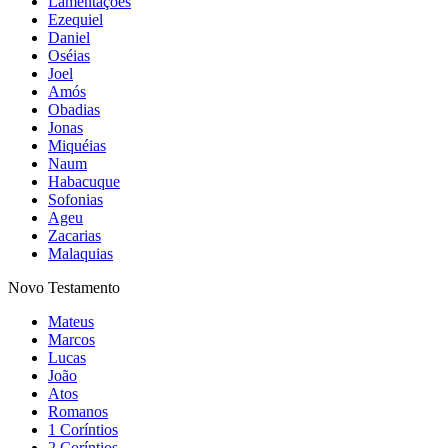
Lamentações
Ezequiel
Daniel
Oséias
Joel
Amós
Obadias
Jonas
Miquéias
Naum
Habacuque
Sofonias
Ageu
Zacarias
Malaquias
Novo Testamento
Mateus
Marcos
Lucas
João
Atos
Romanos
1 Coríntios
2 Coríntios