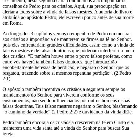
Testamento, nesta segunda carta continuamos a acompanhar os
conselhos de Pedro para os cristãos. Aqui, sua preocupação era
alertar a todos sobre a vinda de falsos mestres. A autoria do livro é
atribuída ao apóstolo Pedro; ele escreveu pouco antes de sua morte
em Roma.
Ao longo dos 3 capítulos vemos o empenho de Pedro em mostrar
aos cristãos a importância de manterem-se firmes na fé no Senhor,
pois eles enfrentariam grandes dificuldades, assim como a vinda de
falsos mestres e de falsas doutrinas que poderiam interferir no meio
dos cristãos. “E também houve entre o povo falsos profetas, como
entre vós haverá também falsos doutores, que introduzirão
encobertamente heresias de perdição, e negarão o Senhor que os
resgatou, trazendo sobre si mesmos repentina perdição”. (2 Pedro
2:1)
O apóstolo também incentiva os cristãos a seguirem sempre os
mandamentos do Senhor, para viverem conforme os seus
ensinamentos, não sendo influenciados por outros homens e suas
falsas doutrinas. Tais falsos mestres negariam o Senhor, blasfemando
“o caminho da verdade” (2 Pedro 2:2) e duvidando da vinda dEle.
Pedro também encoraja os cristãos a crescerem na fé em Cristo e a
manterem uma vida santa até a vinda do Senhor para buscar Sua
igreja.