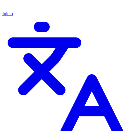
Início