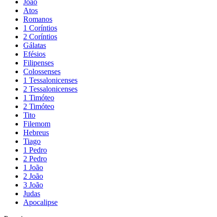
João
Atos
Romanos
1 Coríntios
2 Coríntios
Gálatas
Efésios
Filipenses
Colossenses
1 Tessalonicenses
2 Tessalonicenses
1 Timóteo
2 Timóteo
Tito
Filemom
Hebreus
Tiago
1 Pedro
2 Pedro
1 João
2 João
3 João
Judas
Apocalipse