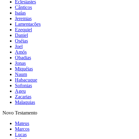
Eclesiastes
Cânticos
Isaías
Jeremias
Lamentações
Ezequiel
Daniel
Oséias
Joel
Amós
Obadias
Jonas
Miquéias
Naum
Habacuque
Sofonias
Ageu
Zacarias
Malaquias
Novo Testamento
Mateus
Marcos
Lucas