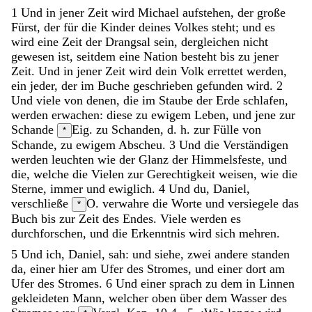
1
Und
in
jener
Zeit
wird
Michael
aufstehen
,
der
große
Fürst
,
der
für
die
Kinder
deines
Volkes
steht
;
und
es
wird
eine
Zeit
der
Drangsal
sein
,
dergleichen
nicht
gewesen
ist
,
seitdem
eine
Nation
besteht
bis
zu
jener
Zeit
.
Und
in
jener
Zeit
wird
dein
Volk
errettet
werden
,
ein
jeder
,
der
im
Buche
geschrieben
gefunden
wird
.
2
Und
viele
von
denen
,
die
im
Staube
der
Erde
schlafen
,
werden
erwachen
:
diese
zu
ewigem
Leben
,
und
jene
zur
Schande
Eig. zu Schanden, d. h. zur Fülle von
*
Schande,
zu
ewigem
Abscheu
.
3
Und
die
Verständigen
werden
leuchten
wie
der
Glanz
der
Himmelsfeste
,
und
die
,
welche
die
Vielen
zur
Gerechtigkeit
weisen
,
wie
die
Sterne
,
immer
und
ewiglich
.
4
Und
du
,
Daniel
,
verschließe
O. verwahre
die
Worte
und
versiegele
das
*
Buch
bis
zur
Zeit
des
Endes
.
Viele
werden
es
durchforschen
,
und
die
Erkenntnis
wird
sich
mehren
.
5
Und
ich
,
Daniel
,
sah
:
und
siehe
,
zwei
andere
standen
da
,
einer
hier
am
Ufer
des
Stromes
,
und
einer
dort
am
Ufer
des
Stromes
.
6
Und
einer
sprach
zu
dem
in
Linnen
gekleideten
Mann
,
welcher
oben
über
dem
Wasser
des