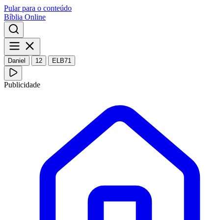
Pular para o conteúdo
Bíblia Online
Daniel
12
ELB71
Publicidade