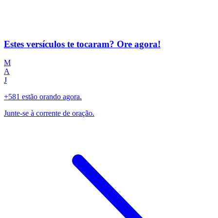
Estes versículos te tocaram? Ore agora!
M
A
J
+581 estão orando agora.
Junte-se à corrente de oração.