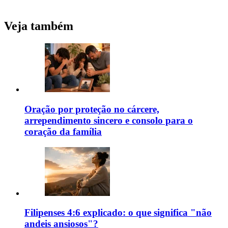
Veja também
Oração por proteção no cárcere,
arrependimento sincero e consolo para o
coração da família
Filipenses 4:6 explicado: o que significa "não
andeis ansiosos"?