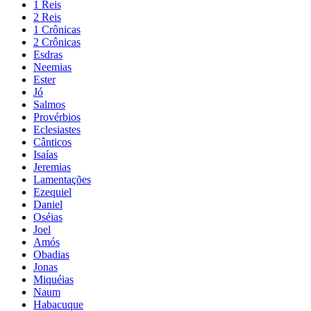
1 Reis
2 Reis
1 Crônicas
2 Crônicas
Esdras
Neemias
Ester
Jó
Salmos
Provérbios
Eclesiastes
Cânticos
Isaías
Jeremias
Lamentações
Ezequiel
Daniel
Oséias
Joel
Amós
Obadias
Jonas
Miquéias
Naum
Habacuque