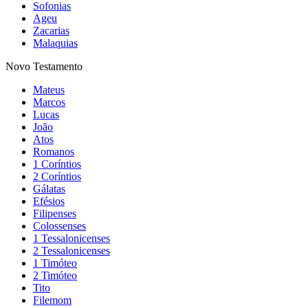
Sofonias
Ageu
Zacarias
Malaquias
Novo Testamento
Mateus
Marcos
Lucas
João
Atos
Romanos
1 Coríntios
2 Coríntios
Gálatas
Efésios
Filipenses
Colossenses
1 Tessalonicenses
2 Tessalonicenses
1 Timóteo
2 Timóteo
Tito
Filemom