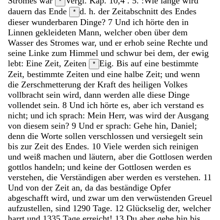
Stromes
war
Vergl. Kap. 10,4 . 5.
:
Wie
lange
wird
*
dauern
das
Ende
d. h. der Zeitabschnitt des Endes
*
dieser
wunderbaren
Dinge
?
7
Und
ich
hörte
den
in
Linnen
gekleideten
Mann
,
welcher
oben
über
dem
Wasser
des
Stromes
war
,
und
er
erhob
seine
Rechte
und
seine
Linke
zum
Himmel
und
schwur
bei
dem
,
der
ewig
lebt
:
Eine
Zeit
,
Zeiten
Eig. Bis auf eine bestimmte
*
Zeit, bestimmte Zeiten
und
eine
halbe
Zeit
;
und
wenn
die
Zerschmetterung
der
Kraft
des
heiligen
Volkes
vollbracht
sein
wird
,
dann
werden
alle
diese
Dinge
vollendet
sein
.
8
Und
ich
hörte
es
,
aber
ich
verstand
es
nicht
;
und
ich
sprach
:
Mein
Herr
,
was
wird
der
Ausgang
von
diesem
sein
?
9
Und
er
sprach
:
Gehe
hin
,
Daniel
;
denn
die
Worte
sollen
verschlossen
und
versiegelt
sein
bis
zur
Zeit
des
Endes
.
10
Viele
werden
sich
reinigen
und
weiß
machen
und
läutern
,
aber
die
Gottlosen
werden
gottlos
handeln
;
und
keine
der
Gottlosen
werden
es
verstehen
,
die
Verständigen
aber
werden
es
verstehen
.
11
Und
von
der
Zeit
an
,
da
das
beständige
Opfer
abgeschafft
wird
,
und
zwar
um
den
verwüstenden
Greuel
aufzustellen
,
sind
1290
Tage
.
12
Glückselig
der
,
welcher
harrt
und
1335
Tage
erreicht
!
13
Du
aber
gehe
hin
bis