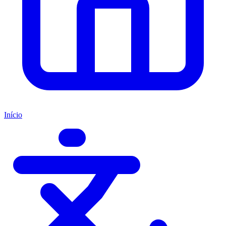
Início