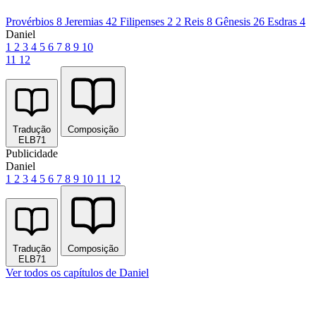
Provérbios 8
Jeremias 42
Filipenses 2
2 Reis 8
Gênesis 26
Esdras 4
Daniel
1
2
3
4
5
6
7
8
9
10
11
12
Tradução
Composição
ELB71
Publicidade
Daniel
1
2
3
4
5
6
7
8
9
10
11
12
Tradução
Composição
ELB71
Ver todos os capítulos de Daniel