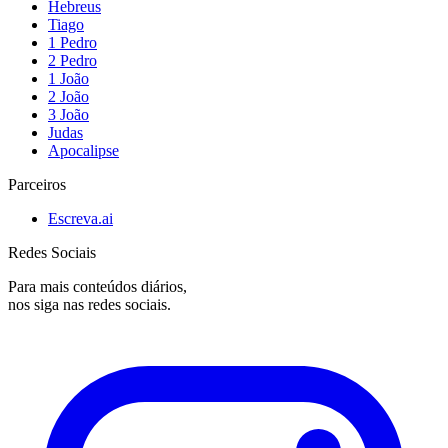
Hebreus
Tiago
1 Pedro
2 Pedro
1 João
2 João
3 João
Judas
Apocalipse
Parceiros
Escreva.ai
Redes Sociais
Para mais conteúdos diários,
nos siga nas redes sociais.