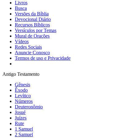
Livros
Busca
Versões da Bíblia
Devocional Diário
Recursos Bíblicos
Versículos por Temas
Mural de Orações
Vídeos
Redes Sociais
Anuncie Conosco
Termos de uso e Privacidade
Antigo Testamento
Gênesis
Êxodo
Levítico
Números
Deuteronômio
Josué
Juízes
Rute
1 Samuel
2 Samuel