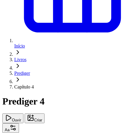
Início
Livros
Prediger
Capítulo 4
Prediger 4
Ouvir
Criar
Aa