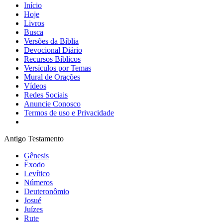
Início
Hoje
Livros
Busca
Versões da Bíblia
Devocional Diário
Recursos Bíblicos
Versículos por Temas
Mural de Orações
Vídeos
Redes Sociais
Anuncie Conosco
Termos de uso e Privacidade
Antigo Testamento
Gênesis
Êxodo
Levítico
Números
Deuteronômio
Josué
Juízes
Rute