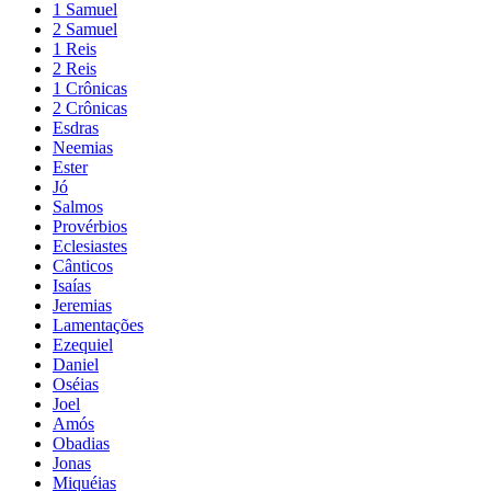
1 Samuel
2 Samuel
1 Reis
2 Reis
1 Crônicas
2 Crônicas
Esdras
Neemias
Ester
Jó
Salmos
Provérbios
Eclesiastes
Cânticos
Isaías
Jeremias
Lamentações
Ezequiel
Daniel
Oséias
Joel
Amós
Obadias
Jonas
Miquéias