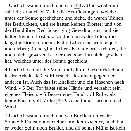
1
Und
ich
wandte
mich
und
sah
O. Und wiederum
*
sah ich; so auch V. 7
alle
die
Bedrückungen
,
welche
unter
der
Sonne
geschehen
:
und
siehe
,
da
waren
Tränen
der
Bedrückten
,
und
sie
hatten
keinen
Tröster
;
und
von
der
Hand
ihrer
Bedrücker
ging
Gewalttat
aus
,
und
sie
hatten
keinen
Tröster
.
2
Und
ich
pries
die
Toten
,
die
längst
gestorben
,
mehr
als
die
Lebenden
,
welche
jetzt
noch
leben
;
3
und
glücklicher
als
beide
pries
ich
den
,
der
noch
nicht
gewesen
ist
,
der
das
böse
Tun
nicht
gesehen
hat
,
welches
unter
der
Sonne
geschieht
.
4
Und
ich
sah
all
die
Mühe
und
all
die
Geschicklichkeit
in
der
Arbeit
,
daß
es
Eifersucht
des
einen
gegen
den
anderen
ist
.
Auch
das
ist
Eitelkeit
und
ein
Haschen
nach
Wind
.
-
5
Der
Tor
faltet
seine
Hände
und
verzehrt
sein
eigenes
Fleisch
.
-
6
Besser
eine
Hand
voll
Ruhe
,
als
beide
Fäuste
voll
Mühe
O. Arbeit
und
Haschen
nach
*
Wind
.
7
Und
ich
wandte
mich
und
sah
Eitelkeit
unter
der
Sonne
:
8
Da
ist
ein
einzelner
und
kein
zweiter
,
auch
hat
er
weder
Sohn
noch
Bruder
,
und
all
seiner
Mühe
ist
kein