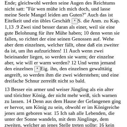
Ende
;
gleichwohl
werden
seine
Augen
des
Reichtums
nicht
satt
:
"
Für
wen
mühe
ich
mich
doch
,
und
lasse
meine
Seele
Mangel
leiden
am
Guten
?
"
Auch
das
ist
Eitelkeit
und
ein
übles
Geschäft
S. die Anm. zu Kap.
*
1,13 .
9
Zwei
sind
besser
daran
als
einer
,
weil
sie
eine
gute
Belohnung
für
ihre
Mühe
haben
;
10
denn
wenn
sie
fallen
,
so
richtet
der
eine
seinen
Genossen
auf
.
Wehe
aber
dem
einzelnen
,
welcher
fällt
,
ohne
daß
ein
zweiter
da
ist
,
um
ihn
aufzurichten
!
11
Auch
wenn
zwei
beieinander
liegen
,
so
werden
sie
warm
;
der
einzelne
aber
,
wie
will
er
warm
werden
?
12
Und
wenn
jemand
den
einzelnen
Eig. ihn, den einzelnen
gewalttätig
*
angreift
,
so
werden
ihm
die
zwei
widerstehen
;
und
eine
dreifache
Schnur
zerreißt
nicht
so
bald
.
13
Besser
ein
armer
und
weiser
Jüngling
als
ein
alter
und
törichter
König
,
der
nicht
mehr
weiß
,
sich
warnen
zu
lassen
.
14
Denn
aus
dem
Hause
der
Gefangenen
ging
er
hervor
,
um
König
zu
sein
,
obwohl
er
im
Königreiche
jenes
arm
geboren
war
.
15
Ich
sah
alle
Lebenden
,
die
unter
der
Sonne
wandeln
,
mit
dem
Jünglinge
,
dem
zweiten
,
welcher
an
jenes
Stelle
treten
sollte
:
16
kein