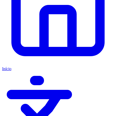
Início