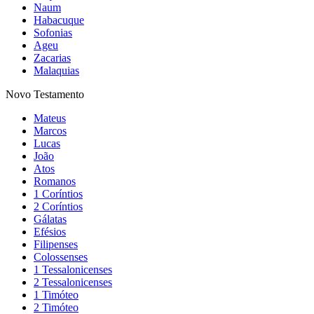
Naum
Habacuque
Sofonias
Ageu
Zacarias
Malaquias
Novo Testamento
Mateus
Marcos
Lucas
João
Atos
Romanos
1 Coríntios
2 Coríntios
Gálatas
Efésios
Filipenses
Colossenses
1 Tessalonicenses
2 Tessalonicenses
1 Timóteo
2 Timóteo