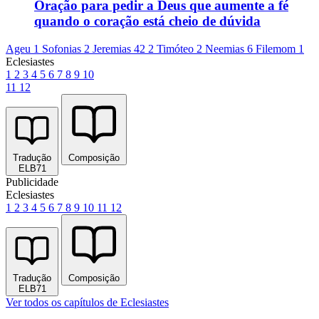
Oração para pedir a Deus que aumente a fé
quando o coração está cheio de dúvida
Ageu 1
Sofonias 2
Jeremias 42
2 Timóteo 2
Neemias 6
Filemom 1
Eclesiastes
1
2
3
4
5
6
7
8
9
10
11
12
Tradução
Composição
ELB71
Publicidade
Eclesiastes
1
2
3
4
5
6
7
8
9
10
11
12
Tradução
Composição
ELB71
Ver todos os capítulos de Eclesiastes