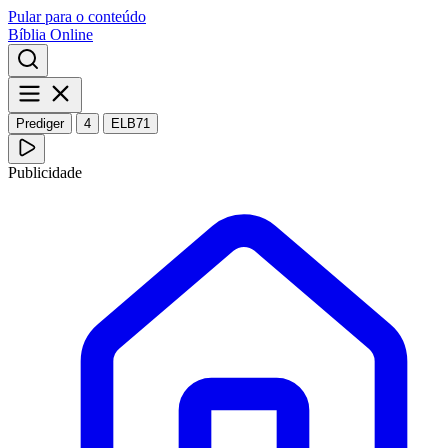
Pular para o conteúdo
Bíblia Online
Prediger
4
ELB71
Publicidade