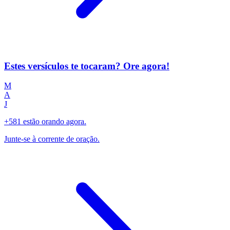
Estes versículos te tocaram? Ore agora!
M
A
J
+581 estão orando agora.
Junte-se à corrente de oração.