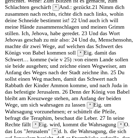
gerichtet
.
Wehe
!
Zum
Blitzen
ist
es
gemacht
,
zum
Schlachten
geschärft
And.: gezückt.
21
Nimm
dich
*
zusammen
nach
rechts
,
richte
dich
nach
links
,
wohin
deine
Schneide
bestimmt
ist
!
22
Und
auch
ich
will
meine
Hände
zusammenschlagen
und
meinen
Grimm
stillen
.
Ich
,
Jehova
,
habe
geredet
.
23
Und
das
Wort
Jehovas
geschah
zu
mir
also
:
24
Und
du
,
Menschensohn
,
machte
dir
zwei
Wege
,
auf
welchen
das
Schwert
des
Königs
von
Babel
kommen
soll
Eig. damit das
*
Schwert… komme (wie v 25)
:
von
einem
Lande
sollen
sie
beide
ausgehen
;
und
zeichne
einen
Wegweiser
,
am
Anfang
des
Weges
nach
der
Stadt
zeichne
ihn
.
25
Du
sollst
einen
Weg
machen
,
damit
das
Schwert
nach
Rabbath
der
Kinder
Ammon
komme
,
und
nach
Juda
in
das
befestigte
Jerusalem
.
26
Denn
der
König
von
Babel
bleibt
am
Kreuzwege
stehen
,
am
Anfang
der
beiden
Wege
,
um
sich
wahrsagen
zu
lassen
Eig. um
*
Wahrsagung vorzunehmen;
er
schüttelt
die
Pfeile
,
befragt
die
Teraphim
,
beschaut
die
Leber
.
27
In
seine
Rechte
fällt
Eig. wird, kommt
die
Wahrsagung
O.
*
*
das Los
"
Jerusalem
"
d. h. die Wahrsagung, die sich
*
auf Jerusalem bezieht,
daß
er
Sturmböcke
aufstelle
,
den