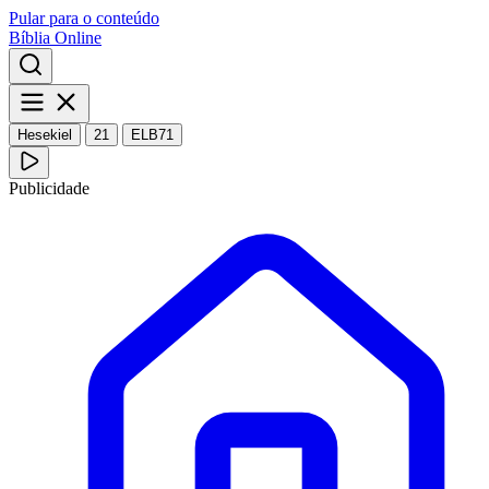
Pular para o conteúdo
Bíblia Online
Hesekiel
21
ELB71
Publicidade