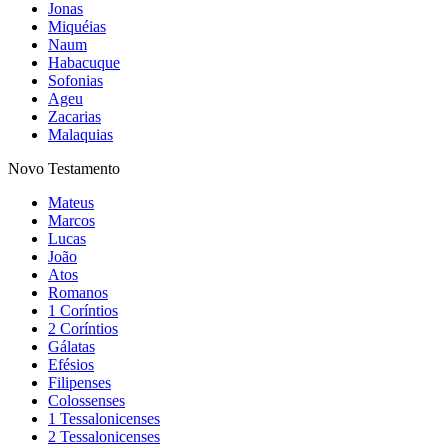
Jonas
Miquéias
Naum
Habacuque
Sofonias
Ageu
Zacarias
Malaquias
Novo Testamento
Mateus
Marcos
Lucas
João
Atos
Romanos
1 Coríntios
2 Coríntios
Gálatas
Efésios
Filipenses
Colossenses
1 Tessalonicenses
2 Tessalonicenses