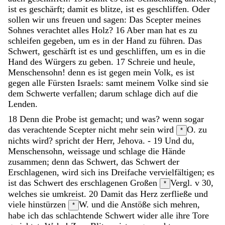
ist
es
geschärft
;
damit
es
blitze
,
ist
es
geschliffen
.
Oder
sollen
wir
uns
freuen
und
sagen
:
Das
Scepter
meines
Sohnes
verachtet
alles
Holz
?
16
Aber
man
hat
es
zu
schleifen
gegeben
,
um
es
in
der
Hand
zu
führen
.
Das
Schwert
,
geschärft
ist
es
und
geschliffen
,
um
es
in
die
Hand
des
Würgers
zu
geben
.
17
Schreie
und
heule
,
Menschensohn
!
denn
es
ist
gegen
mein
Volk
,
es
ist
gegen
alle
Fürsten
Israels
:
samt
meinem
Volke
sind
sie
dem
Schwerte
verfallen
;
darum
schlage
dich
auf
die
Lenden
.
18
Denn
die
Probe
ist
gemacht
;
und
was
?
wenn
sogar
das
verachtende
Scepter
nicht
mehr
sein
wird
O. zu
*
nichts wird?
spricht
der
Herr
,
Jehova
.
-
19
Und
du
,
Menschensohn
,
weissage
und
schlage
die
Hände
zusammen
;
denn
das
Schwert
,
das
Schwert
der
Erschlagenen
,
wird
sich
ins
Dreifache
vervielfältigen
;
es
ist
das
Schwert
des
erschlagenen
Großen
Vergl. v 30,
*
welches
sie
umkreist
.
20
Damit
das
Herz
zerfließe
und
viele
hinstürzen
W. und die Anstöße sich mehren,
*
habe
ich
das
schlachtende
Schwert
wider
alle
ihre
Tore