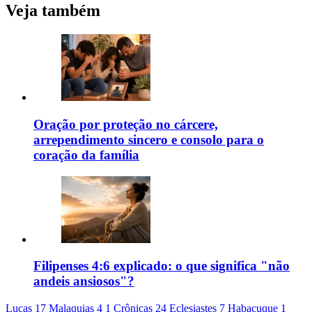
Veja também
Oração por proteção no cárcere,
arrependimento sincero e consolo para o
coração da família
Filipenses 4:6 explicado: o que significa "não
andeis ansiosos"?
Lucas 17
Malaquias 4
1 Crônicas 24
Eclesiastes 7
Habacuque 1