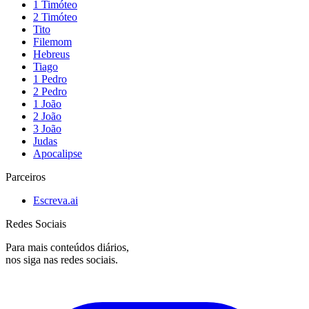
1 Timóteo
2 Timóteo
Tito
Filemom
Hebreus
Tiago
1 Pedro
2 Pedro
1 João
2 João
3 João
Judas
Apocalipse
Parceiros
Escreva.ai
Redes Sociais
Para mais conteúdos diários,
nos siga nas redes sociais.