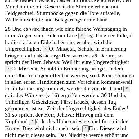
Mund
auftue
mit
Geschrei
,
die
Stimme
erhebe
mit
Feldgeschrei
,
Sturmböcke
gegen
die
Tore
aufstelle
,
Wälle
aufschütte
und
Belagerungstürme
baue
.
-
28
Und
es
wird
ihnen
wie
eine
falsche
Wahrsagung
in
ihren
Augen
sein
;
Eide
um
Eide
Eig. Eide der Eide, d.
*
h. die stärksten Eide
haben
sie
;
er
aber
wird
die
Ungerechtigkeit
O. Missetat, Schuld
in
Erinnerung
*
bringen
,
auf
daß
sie
ergriffen
werden
.
29
Darum
,
so
spricht
der
Herr
,
Jehova
:
Weil
ihr
eure
Ungerechtigkeit
O. Missetat, Schuld
in
Erinnerung
bringet
,
indem
*
eure
Übertretungen
offenbar
werden
,
so
daß
eure
Sünden
in
allen
euren
Handlungen
zum
Vorschein
kommen-weil
ihr
in
Erinnerung
kommet
,
werdet
ihr
von
der
Hand
*
d. i. des Würgers (v 16)
ergriffen
werden
.
30
Und
du
,
Unheiliger
,
Gesetzloser
,
Fürst
Israels
,
dessen
Tag
gekommen
ist
zur
Zeit
der
Ungerechtigkeit
des
Endes
!
31
so
spricht
der
Herr
,
Jehova
:
Hinweg
mit
dem
Kopfbund
d. h. des Hohenpriesters
und
fort
mit
der
*
Krone
!
Dies
wird
nicht
mehr
sein
Eig. Dieses wird
*
nicht mehr dieses sein.
Das
Niedrige
werde
erhöht
und