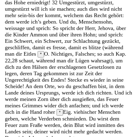
das
Hohe
erniedrigt
!
32
Umgestürzt
,
umgestürzt
,
umgestürzt
will
ich
sie
machen
;
auch
dies
wird
nicht
mehr
sein-bis
der
kommt
,
welchem
das
Recht
gehört
:
dem
werde
ich’s
geben
.
Und
du
,
Menschensohn
,
weissage
und
sprich
:
So
spricht
der
Herr
,
Jehova
,
über
die
Kinder
Ammon
und
über
ihren
Hohn
;
und
sprich
:
Ein
Schwert
,
ein
Schwert
,
zur
Schlachtung
gezückt
,
geschliffen
,
damit
es
fresse
,
damit
es
blitze
(
während
man
dir
Eitles
O. Nichtiges, Falsches; so auch Kap.
*
22,28
schaut
,
während
man
dir
Lügen
wahrsagt
)
,
um
dich
zu
den
Hälsen
der
erschlagenen
Gesetzlosen
zu
legen
,
deren
Tag
gekommen
ist
zur
Zeit
der
Ungerechtigkeit
des
Endes
!
Stecke
es
wieder
in
seine
Scheide
!
An
dem
Orte
,
wo
du
geschaffen
bist
,
in
dem
Lande
deines
Ursprungs
,
werde
ich
dich
richten
.
Und
ich
werde
meinen
Zorn
über
dich
ausgießen
,
das
Feuer
meines
Grimmes
wider
dich
anfachen
;
und
ich
werde
dich
in
die
Hand
roher
Eig. viehischer
Menschen
*
geben
,
welche
Verderben
schmieden
.
Du
wirst
dem
Feuer
zum
Fraße
werden
,
dein
Blut
wird
inmitten
des
Landes
sein
;
deiner
wird
nicht
mehr
gedacht
werden
.