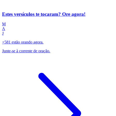
Estes versículos te tocaram? Ore agora!
M
A
J
+581 estão orando agora.
Junte-se à corrente de oração.