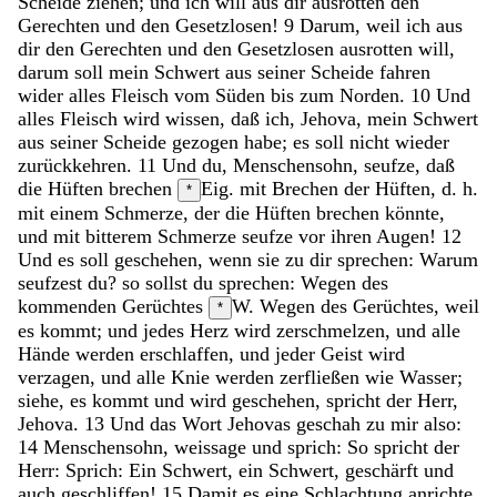
Scheide
ziehen
;
und
ich
will
aus
dir
ausrotten
den
Gerechten
und
den
Gesetzlosen
!
9
Darum
,
weil
ich
aus
dir
den
Gerechten
und
den
Gesetzlosen
ausrotten
will
,
darum
soll
mein
Schwert
aus
seiner
Scheide
fahren
wider
alles
Fleisch
vom
Süden
bis
zum
Norden
.
10
Und
alles
Fleisch
wird
wissen
,
daß
ich
,
Jehova
,
mein
Schwert
aus
seiner
Scheide
gezogen
habe
;
es
soll
nicht
wieder
zurückkehren
.
11
Und
du
,
Menschensohn
,
seufze
,
daß
die
Hüften
brechen
Eig. mit Brechen der Hüften, d. h.
*
mit einem Schmerze, der die Hüften brechen könnte,
und
mit
bitterem
Schmerze
seufze
vor
ihren
Augen
!
12
Und
es
soll
geschehen
,
wenn
sie
zu
dir
sprechen
:
Warum
seufzest
du
?
so
sollst
du
sprechen
:
Wegen
des
kommenden
Gerüchtes
W. Wegen des Gerüchtes, weil
*
es kommt;
und
jedes
Herz
wird
zerschmelzen
,
und
alle
Hände
werden
erschlaffen
,
und
jeder
Geist
wird
verzagen
,
und
alle
Knie
werden
zerfließen
wie
Wasser
;
siehe
,
es
kommt
und
wird
geschehen
,
spricht
der
Herr
,
Jehova
.
13
Und
das
Wort
Jehovas
geschah
zu
mir
also
:
14
Menschensohn
,
weissage
und
sprich
:
So
spricht
der
Herr
:
Sprich
:
Ein
Schwert
,
ein
Schwert
,
geschärft
und
auch
geschliffen
!
15
Damit
es
eine
Schlachtung
anrichte
,