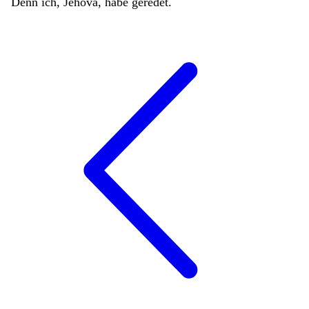
Denn
ich
,
Jehova
,
habe
geredet
.