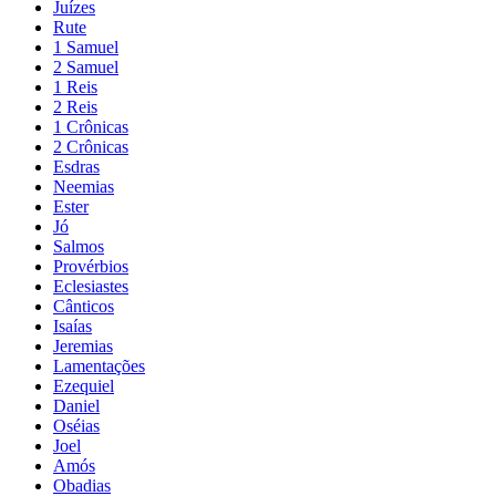
Juízes
Rute
1 Samuel
2 Samuel
1 Reis
2 Reis
1 Crônicas
2 Crônicas
Esdras
Neemias
Ester
Jó
Salmos
Provérbios
Eclesiastes
Cânticos
Isaías
Jeremias
Lamentações
Ezequiel
Daniel
Oséias
Joel
Amós
Obadias