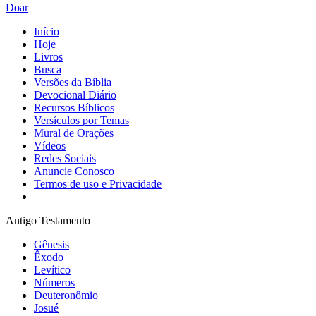
Doar
Início
Hoje
Livros
Busca
Versões da Bíblia
Devocional Diário
Recursos Bíblicos
Versículos por Temas
Mural de Orações
Vídeos
Redes Sociais
Anuncie Conosco
Termos de uso e Privacidade
Antigo Testamento
Gênesis
Êxodo
Levítico
Números
Deuteronômio
Josué