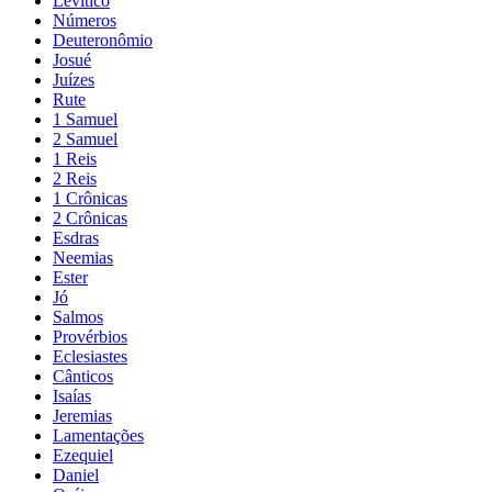
Levítico
Números
Deuteronômio
Josué
Juízes
Rute
1 Samuel
2 Samuel
1 Reis
2 Reis
1 Crônicas
2 Crônicas
Esdras
Neemias
Ester
Jó
Salmos
Provérbios
Eclesiastes
Cânticos
Isaías
Jeremias
Lamentações
Ezequiel
Daniel