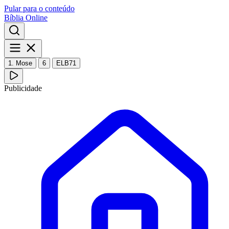
Pular para o conteúdo
Bíblia Online
1. Mose
6
ELB71
Publicidade