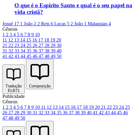
O que é o Espírito Santo e qual é o seu papel na
vida cristã?
Josué 17
1 João 2
2 Reis 6
Lucas 5
2 João 1
Malaquias 4
Gênesis
1
2
3
4
5
6
7
8
9
10
11
12
13
14
15
16
17
18
19
20
21
22
23
24
25
26
27
28
29
30
31
32
33
34
35
36
37
38
39
40
41
42
43
44
45
46
47
48
49
50
Tradução
Composição
ELB71
Publicidade
Gênesis
1
2
3
4
5
6
7
8
9
10
11
12
13
14
15
16
17
18
19
20
21
22
23
24
25
26
27
28
29
30
31
32
33
34
35
36
37
38
39
40
41
42
43
44
45
46
47
48
49
50