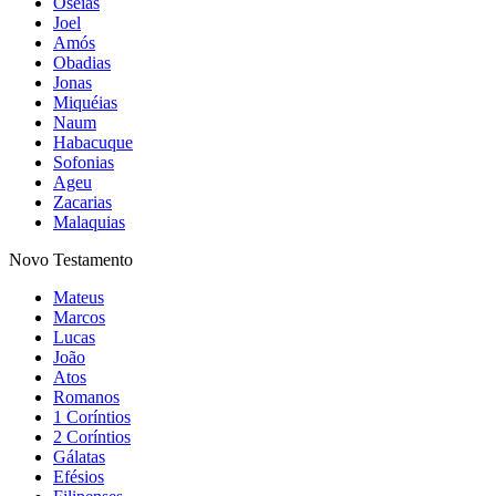
Oséias
Joel
Amós
Obadias
Jonas
Miquéias
Naum
Habacuque
Sofonias
Ageu
Zacarias
Malaquias
Novo Testamento
Mateus
Marcos
Lucas
João
Atos
Romanos
1 Coríntios
2 Coríntios
Gálatas
Efésios