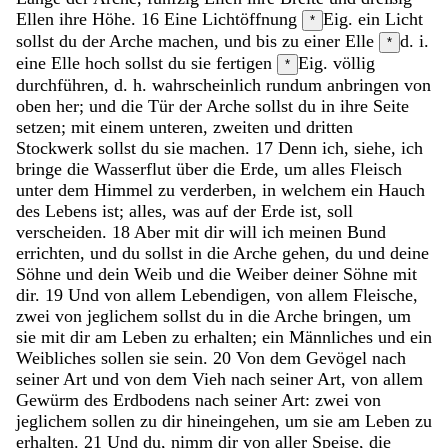
Ellen
ihre
Höhe
.
16
Eine
Lichtöffnung
Eig. ein Licht
*
sollst
du
der
Arche
machen
,
und
bis
zu
einer
Elle
d. i.
*
eine Elle hoch
sollst
du
sie
fertigen
Eig. völlig
*
durchführen, d. h. wahrscheinlich rundum anbringen
von
oben
her
;
und
die
Tür
der
Arche
sollst
du
in
ihre
Seite
setzen
;
mit
einem
unteren
,
zweiten
und
dritten
Stockwerk
sollst
du
sie
machen
.
17
Denn
ich
,
siehe
,
ich
bringe
die
Wasserflut
über
die
Erde
,
um
alles
Fleisch
unter
dem
Himmel
zu
verderben
,
in
welchem
ein
Hauch
des
Lebens
ist
;
alles
,
was
auf
der
Erde
ist
,
soll
verscheiden
.
18
Aber
mit
dir
will
ich
meinen
Bund
errichten
,
und
du
sollst
in
die
Arche
gehen
,
du
und
deine
Söhne
und
dein
Weib
und
die
Weiber
deiner
Söhne
mit
dir
.
19
Und
von
allem
Lebendigen
,
von
allem
Fleische
,
zwei
von
jeglichem
sollst
du
in
die
Arche
bringen
,
um
sie
mit
dir
am
Leben
zu
erhalten
;
ein
Männliches
und
ein
Weibliches
sollen
sie
sein
.
20
Von
dem
Gevögel
nach
seiner
Art
und
von
dem
Vieh
nach
seiner
Art
,
von
allem
Gewürm
des
Erdbodens
nach
seiner
Art
:
zwei
von
jeglichem
sollen
zu
dir
hineingehen
,
um
sie
am
Leben
zu
erhalten
.
21
Und
du
,
nimm
dir
von
aller
Speise
,
die