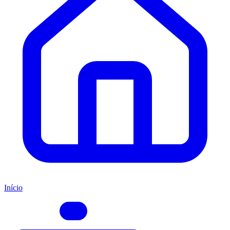
Início