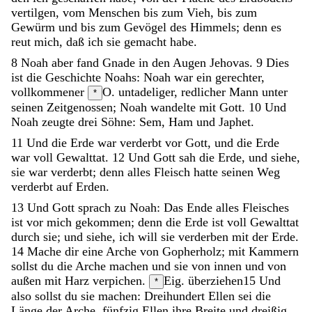
vertilgen
,
vom
Menschen
bis
zum
Vieh
,
bis
zum
Gewürm
und
bis
zum
Gevögel
des
Himmels
;
denn
es
reut
mich
,
daß
ich
sie
gemacht
habe
.
8
Noah
aber
fand
Gnade
in
den
Augen
Jehovas
.
9
Dies
ist
die
Geschichte
Noahs
:
Noah
war
ein
gerechter
,
vollkommener
O. untadeliger, redlicher
Mann
unter
*
seinen
Zeitgenossen
;
Noah
wandelte
mit
Gott
.
10
Und
Noah
zeugte
drei
Söhne
:
Sem
,
Ham
und
Japhet
.
11
Und
die
Erde
war
verderbt
vor
Gott
,
und
die
Erde
war
voll
Gewalttat
.
12
Und
Gott
sah
die
Erde
,
und
siehe
,
sie
war
verderbt
;
denn
alles
Fleisch
hatte
seinen
Weg
verderbt
auf
Erden
.
13
Und
Gott
sprach
zu
Noah
:
Das
Ende
alles
Fleisches
ist
vor
mich
gekommen
;
denn
die
Erde
ist
voll
Gewalttat
durch
sie
;
und
siehe
,
ich
will
sie
verderben
mit
der
Erde
.
14
Mache
dir
eine
Arche
von
Gopherholz
;
mit
Kammern
sollst
du
die
Arche
machen
und
sie
von
innen
und
von
außen
mit
Harz
verpichen
.
Eig. überziehen
15
Und
*
also
sollst
du
sie
machen
:
Dreihundert
Ellen
sei
die
Länge
der
Arche
,
fünfzig
Ellen
ihre
Breite
und
dreißig