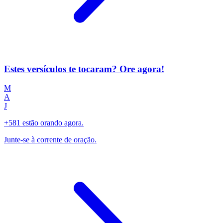
Estes versículos te tocaram? Ore agora!
M
A
J
+581 estão orando agora.
Junte-se à corrente de oração.