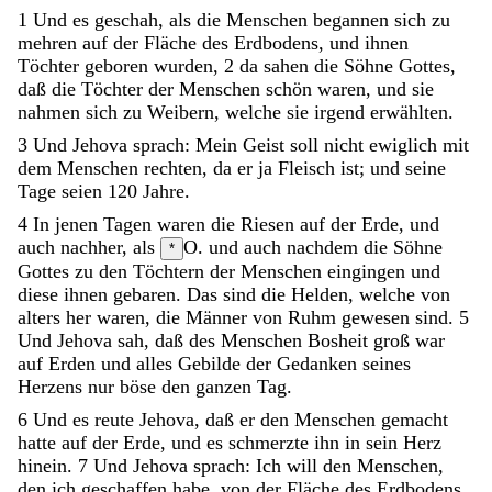
1
Und
es
geschah
,
als
die
Menschen
begannen
sich
zu
mehren
auf
der
Fläche
des
Erdbodens
,
und
ihnen
Töchter
geboren
wurden
,
2
da
sahen
die
Söhne
Gottes
,
daß
die
Töchter
der
Menschen
schön
waren
,
und
sie
nahmen
sich
zu
Weibern
,
welche
sie
irgend
erwählten
.
3
Und
Jehova
sprach
:
Mein
Geist
soll
nicht
ewiglich
mit
dem
Menschen
rechten
,
da
er
ja
Fleisch
ist
;
und
seine
Tage
seien
120
Jahre
.
4
In
jenen
Tagen
waren
die
Riesen
auf
der
Erde
,
und
auch
nachher
,
als
O. und auch nachdem
die
Söhne
*
Gottes
zu
den
Töchtern
der
Menschen
eingingen
und
diese
ihnen
gebaren
.
Das
sind
die
Helden
,
welche
von
alters
her
waren
,
die
Männer
von
Ruhm
gewesen
sind
.
5
Und
Jehova
sah
,
daß
des
Menschen
Bosheit
groß
war
auf
Erden
und
alles
Gebilde
der
Gedanken
seines
Herzens
nur
böse
den
ganzen
Tag
.
6
Und
es
reute
Jehova
,
daß
er
den
Menschen
gemacht
hatte
auf
der
Erde
,
und
es
schmerzte
ihn
in
sein
Herz
hinein
.
7
Und
Jehova
sprach
:
Ich
will
den
Menschen
,
den
ich
geschaffen
habe
,
von
der
Fläche
des
Erdbodens