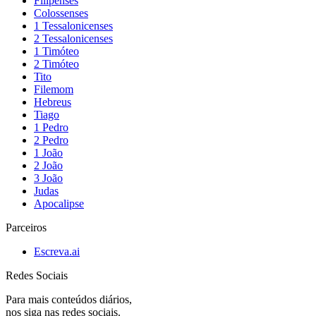
Filipenses
Colossenses
1 Tessalonicenses
2 Tessalonicenses
1 Timóteo
2 Timóteo
Tito
Filemom
Hebreus
Tiago
1 Pedro
2 Pedro
1 João
2 João
3 João
Judas
Apocalipse
Parceiros
Escreva.ai
Redes Sociais
Para mais conteúdos diários,
nos siga nas redes sociais.