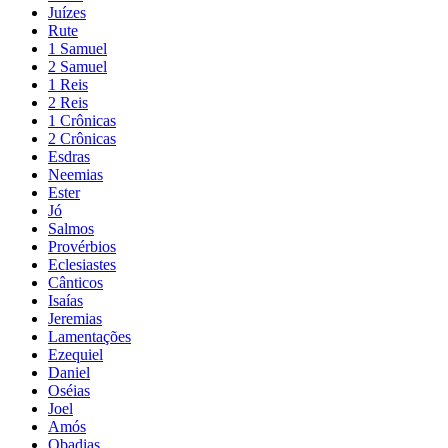
Juízes
Rute
1 Samuel
2 Samuel
1 Reis
2 Reis
1 Crônicas
2 Crônicas
Esdras
Neemias
Ester
Jó
Salmos
Provérbios
Eclesiastes
Cânticos
Isaías
Jeremias
Lamentações
Ezequiel
Daniel
Oséias
Joel
Amós
Obadias