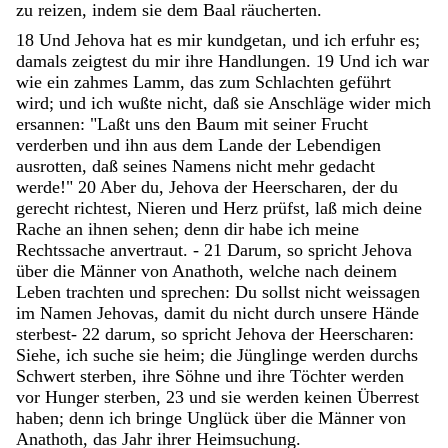
zu
reizen
,
indem
sie
dem
Baal
räucherten
.
18
Und
Jehova
hat
es
mir
kundgetan
,
und
ich
erfuhr
es
;
damals
zeigtest
du
mir
ihre
Handlungen
.
19
Und
ich
war
wie
ein
zahmes
Lamm
,
das
zum
Schlachten
geführt
wird
;
und
ich
wußte
nicht
,
daß
sie
Anschläge
wider
mich
ersannen
:
"
Laßt
uns
den
Baum
mit
seiner
Frucht
verderben
und
ihn
aus
dem
Lande
der
Lebendigen
ausrotten
,
daß
seines
Namens
nicht
mehr
gedacht
werde
!
"
20
Aber
du
,
Jehova
der
Heerscharen
,
der
du
gerecht
richtest
,
Nieren
und
Herz
prüfst
,
laß
mich
deine
Rache
an
ihnen
sehen
;
denn
dir
habe
ich
meine
Rechtssache
anvertraut
.
-
21
Darum
,
so
spricht
Jehova
über
die
Männer
von
Anathoth
,
welche
nach
deinem
Leben
trachten
und
sprechen
:
Du
sollst
nicht
weissagen
im
Namen
Jehovas
,
damit
du
nicht
durch
unsere
Hände
sterbest-
22
darum
,
so
spricht
Jehova
der
Heerscharen
:
Siehe
,
ich
suche
sie
heim
;
die
Jünglinge
werden
durchs
Schwert
sterben
,
ihre
Söhne
und
ihre
Töchter
werden
vor
Hunger
sterben
,
23
und
sie
werden
keinen
Überrest
haben
;
denn
ich
bringe
Unglück
über
die
Männer
von
Anathoth
,
das
Jahr
ihrer
Heimsuchung
.