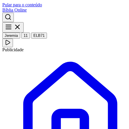
Pular para o conteúdo
Bíblia Online
Jeremia
11
ELB71
Publicidade