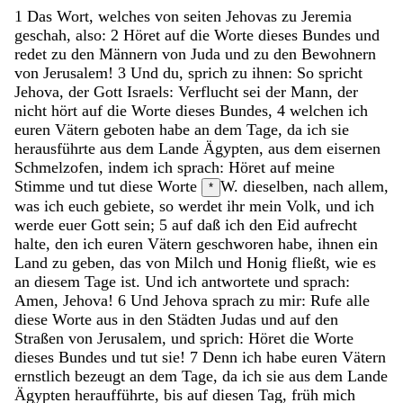
1
Das
Wort
,
welches
von
seiten
Jehovas
zu
Jeremia
geschah
,
also
:
2
Höret
auf
die
Worte
dieses
Bundes
und
redet
zu
den
Männern
von
Juda
und
zu
den
Bewohnern
von
Jerusalem
!
3
Und
du
,
sprich
zu
ihnen
:
So
spricht
Jehova
,
der
Gott
Israels
:
Verflucht
sei
der
Mann
,
der
nicht
hört
auf
die
Worte
dieses
Bundes
,
4
welchen
ich
euren
Vätern
geboten
habe
an
dem
Tage
,
da
ich
sie
herausführte
aus
dem
Lande
Ägypten
,
aus
dem
eisernen
Schmelzofen
,
indem
ich
sprach
:
Höret
auf
meine
Stimme
und
tut
diese
Worte
W. dieselben,
nach
allem
,
*
was
ich
euch
gebiete
,
so
werdet
ihr
mein
Volk
,
und
ich
werde
euer
Gott
sein
;
5
auf
daß
ich
den
Eid
aufrecht
halte
,
den
ich
euren
Vätern
geschworen
habe
,
ihnen
ein
Land
zu
geben
,
das
von
Milch
und
Honig
fließt
,
wie
es
an
diesem
Tage
ist
.
Und
ich
antwortete
und
sprach
:
Amen
,
Jehova
!
6
Und
Jehova
sprach
zu
mir
:
Rufe
alle
diese
Worte
aus
in
den
Städten
Judas
und
auf
den
Straßen
von
Jerusalem
,
und
sprich
:
Höret
die
Worte
dieses
Bundes
und
tut
sie
!
7
Denn
ich
habe
euren
Vätern
ernstlich
bezeugt
an
dem
Tage
,
da
ich
sie
aus
dem
Lande
Ägypten
heraufführte
,
bis
auf
diesen
Tag
,
früh
mich