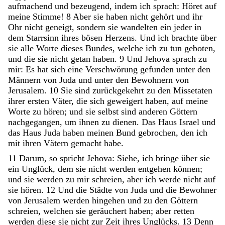
aufmachend
und
bezeugend
,
indem
ich
sprach
:
Höret
auf
meine
Stimme
!
8
Aber
sie
haben
nicht
gehört
und
ihr
Ohr
nicht
geneigt
,
sondern
sie
wandelten
ein
jeder
in
dem
Starrsinn
ihres
bösen
Herzens
.
Und
ich
brachte
über
sie
alle
Worte
dieses
Bundes
,
welche
ich
zu
tun
geboten
,
und
die
sie
nicht
getan
haben
.
9
Und
Jehova
sprach
zu
mir
:
Es
hat
sich
eine
Verschwörung
gefunden
unter
den
Männern
von
Juda
und
unter
den
Bewohnern
von
Jerusalem
.
10
Sie
sind
zurückgekehrt
zu
den
Missetaten
ihrer
ersten
Väter
,
die
sich
geweigert
haben
,
auf
meine
Worte
zu
hören
;
und
sie
selbst
sind
anderen
Göttern
nachgegangen
,
um
ihnen
zu
dienen
.
Das
Haus
Israel
und
das
Haus
Juda
haben
meinen
Bund
gebrochen
,
den
ich
mit
ihren
Vätern
gemacht
habe
.
11
Darum
,
so
spricht
Jehova
:
Siehe
,
ich
bringe
über
sie
ein
Unglück
,
dem
sie
nicht
werden
entgehen
können
;
und
sie
werden
zu
mir
schreien
,
aber
ich
werde
nicht
auf
sie
hören
.
12
Und
die
Städte
von
Juda
und
die
Bewohner
von
Jerusalem
werden
hingehen
und
zu
den
Göttern
schreien
,
welchen
sie
geräuchert
haben
;
aber
retten
werden
diese
sie
nicht
zur
Zeit
ihres
Unglücks
.
13
Denn