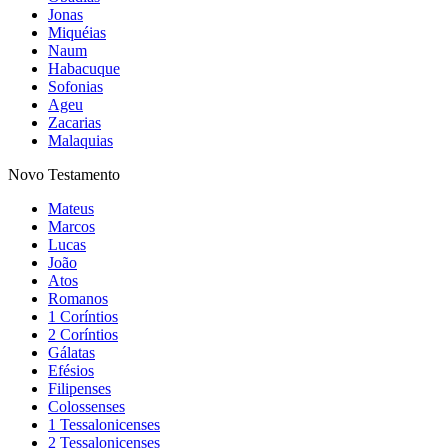
Jonas
Miquéias
Naum
Habacuque
Sofonias
Ageu
Zacarias
Malaquias
Novo Testamento
Mateus
Marcos
Lucas
João
Atos
Romanos
1 Coríntios
2 Coríntios
Gálatas
Efésios
Filipenses
Colossenses
1 Tessalonicenses
2 Tessalonicenses