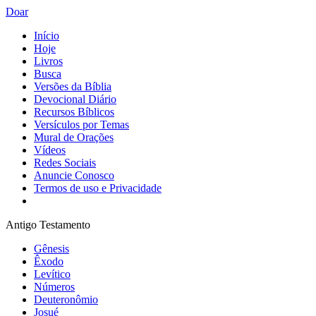
Doar
Início
Hoje
Livros
Busca
Versões da Bíblia
Devocional Diário
Recursos Bíblicos
Versículos por Temas
Mural de Orações
Vídeos
Redes Sociais
Anuncie Conosco
Termos de uso e Privacidade
Antigo Testamento
Gênesis
Êxodo
Levítico
Números
Deuteronômio
Josué