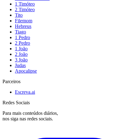
1 Timóteo
2 Timóteo
Tito
Filemom
Hebreus
Tiago
1 Pedro
2 Pedro
1 João
2 João
3 João
Judas
Apocalipse
Parceiros
Escreva.ai
Redes Sociais
Para mais conteúdos diários,
nos siga nas redes sociais.