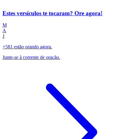
Estes versículos te tocaram? Ore agora!
M
A
J
+581 estão orando agora.
Junte-se à corrente de oração.