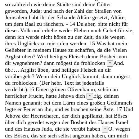
so
zahlreich
wie
deine
Städte
sind
deine
Götter
geworden
,
Juda
;
und
nach
der
Zahl
der
Straßen
von
Jerusalem
habt
ihr
der
Schande
Altäre
gesetzt
,
Altäre
,
um
dem
Baal
zu
räuchern
.
-
14
Du
aber
,
bitte
nicht
für
dieses
Volk
und
erhebe
weder
Flehen
noch
Gebet
für
sie
;
denn
ich
werde
nicht
hören
zu
der
Zeit
,
da
sie
wegen
ihres
Unglücks
zu
mir
rufen
werden
.
15
Was
hat
mein
Geliebter
in
meinem
Hause
zu
schaffen
,
da
die
Vielen
Arglist
üben
?
Wird
heiliges
Fleisch
deine
Bosheit
von
dir
wegnehmen
?
dann
mögest
du
frohlocken
And.
*
üb.:… Arglist üben, und heiliges Fleisch an dir
vorübergeht? Wenn dein Unglück kommt, dann mögest
du frohlocken. (Der hebr. Text ist jedenfalls
verderbt.).
16
Einen
grünen
Olivenbaum
,
schön
an
herrlicher
Frucht
,
hatte
Jehova
dich
Eig. deinen
*
Namen
genannt
;
bei
dem
Lärm
eines
großen
Getümmels
legte
er
Feuer
an
ihn
,
und
es
brachen
seine
Äste
.
17
Und
Jehova
der
Heerscharen
,
der
dich
gepflanzt
,
hat
Böses
über
dich
geredet
wegen
der
Bosheit
des
Hauses
Israel
und
des
Hauses
Juda
,
die
sie
verübt
haben
O. wegen
*
des Bösen, das sie sich selbst angetan haben,
um
mich