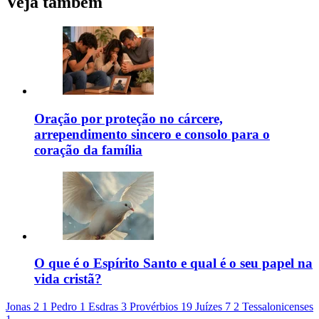
Veja também
Oração por proteção no cárcere,
arrependimento sincero e consolo para o
coração da família
O que é o Espírito Santo e qual é o seu papel na
vida cristã?
Jonas 2
1 Pedro 1
Esdras 3
Provérbios 19
Juízes 7
2 Tessalonicenses