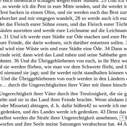
de
euch
siebenfach
schlagen
wegen
eurer
Sünden
.
25
Und
ich
,
so
werde
ich
die
Pest
in
eure
Mitte
senden
,
und
ihr
werdet
i
Brot
backen
in
einem
Ofen
,
und
sie
werden
euch
das
Brot
zu
ehorchet
und
mir
entgegen
wandelt
,
28
so
werde
auch
ich
eu
det
das
Fleisch
eurer
Söhne
essen
,
und
das
Fleisch
eurer
Töch
säulen
ausrotten
und
werde
eure
Leichname
auf
die
Leichna
n
.
31
Und
ich
werde
eure
Städte
zur
Öde
machen
und
eure
He
eure
Feinde
,
die
darin
wohnen
,
sich
darüber
entsetzen
sollen
.
nd
wird
eine
Wüste
sein
und
eure
Städte
eine
Öde
.
34
Dann
w
einde
seid
;
dann
wird
das
Land
ruhen
und
seine
Sabbathe
gen
hntet
.
36
Und
die
Übriggebliebenen
von
euch
,
in
ihr
Herz
w
nd
sie
werden
fliehen
,
wie
man
vor
dem
Schwerte
flieht
,
und
f
hl
niemand
sie
jagt
;
und
ihr
werdet
nicht
standhalten
können
Und
die
Übriggebliebenen
von
euch
werden
in
den
Ländern
re… durch die
Ungerechtigkeiten
ihrer
Väter
mit
ihnen
hinsch
Ungerechtigkeit
ihrer
Väter
durch
ihre
Treulosigkeit
,
die
sie
g
elte
und
sie
in
das
Land
ihrer
Feinde
brachte
.
Wenn
alsdann
oder Missetat) abtragen, d. h. dafür büßen
42
so
werde
ich
me
h
gedenken
,
und
des
Landes
werde
ich
gedenken
.
43
Denn
da
selbst
werden
die
Strafe
ihrer
Ungerechtigkeit
annehmen
,
*
worfen
und
ihre
Seele
meine
Satzungen
verabscheut
hat
.
44
A