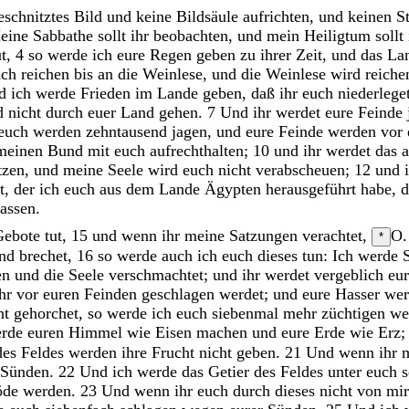
eschnitztes
Bild
und
keine
Bildsäule
aufrichten
,
und
keinen
S
eine
Sabbathe
sollt
ihr
beobachten
,
und
mein
Heiligtum
sollt
ut
,
4
so
werde
ich
eure
Regen
geben
zu
ihrer
Zeit
,
und
das
La
uch
reichen
bis
an
die
Weinlese
,
und
die
Weinlese
wird
reich
d
ich
werde
Frieden
im
Lande
geben
,
daß
ihr
euch
niederlege
d
nicht
durch
euer
Land
gehen
.
7
Und
ihr
werdet
eure
Feinde
euch
werden
zehntausend
jagen
,
und
eure
Feinde
werden
vor
meinen
Bund
mit
euch
aufrechthalten
;
10
und
ihr
werdet
das
tzen
,
und
meine
Seele
wird
euch
nicht
verabscheuen
;
12
und
t
,
der
ich
euch
aus
dem
Lande
Ägypten
herausgeführt
habe
,
lassen
.
Gebote
tut
,
15
und
wenn
ihr
meine
Satzungen
verachtet
,
O.
*
nd
brechet
,
16
so
werde
auch
ich
euch
dieses
tun
:
Ich
werde
en
und
die
Seele
verschmachtet
;
und
ihr
werdet
vergeblich
eu
ihr
vor
euren
Feinden
geschlagen
werdet
;
und
eure
Hasser
we
ht
gehorchet
,
so
werde
ich
euch
siebenmal
mehr
züchtigen
we
erde
euren
Himmel
wie
Eisen
machen
und
eure
Erde
wie
Erz
des
Feldes
werden
ihre
Frucht
nicht
geben
.
21
Und
wenn
ihr
Sünden
.
22
Und
ich
werde
das
Getier
des
Feldes
unter
euch
öde
werden
.
23
Und
wenn
ihr
euch
durch
dieses
nicht
von
mi