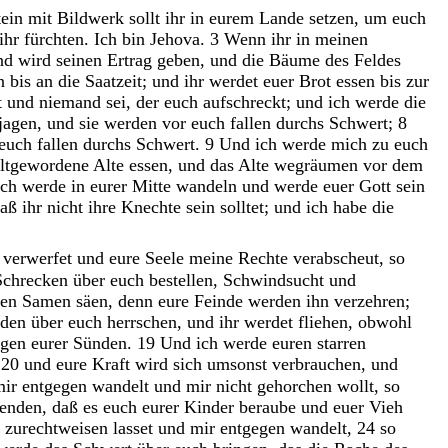
tein
mit
Bildwerk
sollt
ihr
in
eurem
Lande
setzen
,
um
euch
ihr
fürchten
.
Ich
bin
Jehova
.
3
Wenn
ihr
in
meinen
nd
wird
seinen
Ertrag
geben
,
und
die
Bäume
des
Feldes
en
bis
an
die
Saatzeit
;
und
ihr
werdet
euer
Brot
essen
bis
zur
t
und
niemand
sei
,
der
euch
aufschreckt
;
und
ich
werde
die
jagen
,
und
sie
werden
vor
euch
fallen
durchs
Schwert
;
8
euch
fallen
durchs
Schwert
.
9
Und
ich
werde
mich
zu
euch
altgewordene
Alte
essen
,
und
das
Alte
wegräumen
vor
dem
ich
werde
in
eurer
Mitte
wandeln
und
werde
euer
Gott
sein
daß
ihr
nicht
ihre
Knechte
sein
solltet
;
und
ich
habe
die
 verwerfet
und
eure
Seele
meine
Rechte
verabscheut
,
so
Schrecken
über
euch
bestellen
,
Schwindsucht
und
ren
Samen
säen
,
denn
eure
Feinde
werden
ihn
verzehren
;
rden
über
euch
herrschen
,
und
ihr
werdet
fliehen
,
obwohl
gen
eurer
Sünden
.
19
Und
ich
werde
euren
starren
;
20
und
eure
Kraft
wird
sich
umsonst
verbrauchen
,
und
mir
entgegen
wandelt
und
mir
nicht
gehorchen
wollt
,
so
senden
,
daß
es
euch
eurer
Kinder
beraube
und
euer
Vieh
r
zurechtweisen
lasset
und
mir
entgegen
wandelt
,
24
so