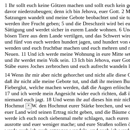
1
Ihr
sollt
euch
keine
Götzen
machen
und
sollt
euch
kein
g
davor
niederzubeugen
;
denn
ich
bin
Jehova
,
euer
Gott
.
2
M
Satzungen
wandelt
und
meine
Gebote
beobachtet
und
sie
t
werden
ihre
Frucht
geben
;
5
und
die
Dreschzeit
wird
bei
e
Sättigung
und
werdet
sicher
in
eurem
Lande
wohnen
.
6
Un
bösen
Tiere
aus
dem
Lande
vertilgen
,
und
das
Schwert
wir
und
fünf
von
euch
werden
hundert
jagen
,
und
hundert
von
wenden
und
euch
fruchtbar
machen
und
euch
mehren
und
Neuen
.
11
Und
ich
werde
meine
Wohnung
in
eure
Mitte
se
und
ihr
werdet
mein
Volk
sein
.
13
Ich
bin
Jehova
,
euer
Got
Stäbe
eures
Joches
zerbrochen
und
euch
aufrecht
wandeln
14
Wenn
ihr
mir
aber
nicht
gehorchet
und
nicht
alle
diese
daß
ihr
nicht
alle
meine
Gebote
tut
,
und
daß
ihr
meinen
Bu
Fieberglut
,
welche
machen
werden
,
daß
die
Augen
erlösch
17
und
ich
werde
mein
Angesicht
wider
euch
richten
,
daß
niemand
euch
jagt
.
18
Und
wenn
ihr
auf
dieses
hin
mir
nic
Hochmut
W. den Hochmut eurer Stärke
brechen
,
und
w
*
euer
Land
wird
seinen
Ertrag
nicht
geben
,
und
die
Bäume
werde
ich
euch
noch
siebenmal
mehr
schlagen
,
nach
euren
ausrotte
und
euer
weniger
mache
;
und
eure
Straßen
sollen