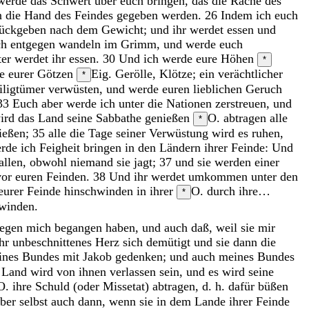
werde
das
Schwert
über
euch
bringen
,
das
die
Rache
des
n
die
Hand
des
Feindes
gegeben
werden
.
26
Indem
ich
euch
rückgeben
nach
dem
Gewicht
;
und
ihr
werdet
essen
und
ch
entgegen
wandeln
im
Grimm
,
und
werde
euch
ter
werdet
ihr
essen
.
30
Und
ich
werde
eure
Höhen
*
me
eurer
Götzen
Eig. Gerölle, Klötze; ein verächtlicher
*
iligtümer
verwüsten
,
und
werde
euren
lieblichen
Geruch
33
Euch
aber
werde
ich
unter
die
Nationen
zerstreuen
,
und
ird
das
Land
seine
Sabbathe
genießen
O. abtragen
alle
*
ießen
;
35
alle
die
Tage
seiner
Verwüstung
wird
es
ruhen
,
erde
ich
Feigheit
bringen
in
den
Ländern
ihrer
Feinde
:
Und
allen
,
obwohl
niemand
sie
jagt
;
37
und
sie
werden
einer
vor
euren
Feinden
.
38
Und
ihr
werdet
umkommen
unter
den
eurer
Feinde
hinschwinden
in
ihrer
O. durch ihre…
*
winden
.
egen
mich
begangen
haben
,
und
auch
daß
,
weil
sie
mir
ihr
unbeschnittenes
Herz
sich
demütigt
und
sie
dann
die
ines
Bundes
mit
Jakob
gedenken
;
und
auch
meines
Bundes
s
Land
wird
von
ihnen
verlassen
sein
,
und
es
wird
seine
O. ihre Schuld (oder Missetat) abtragen, d. h. dafür büßen
ber
selbst
auch
dann
,
wenn
sie
in
dem
Lande
ihrer
Feinde