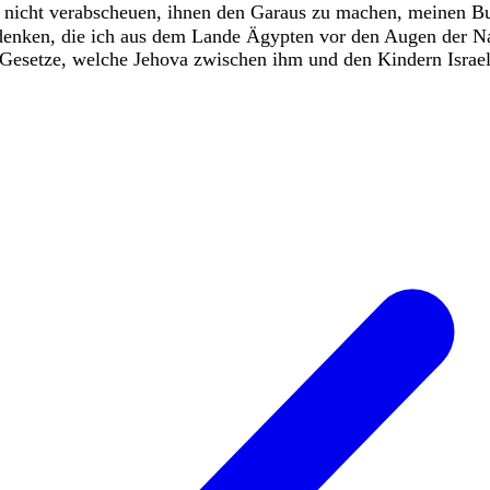
e
nicht
verabscheuen
,
ihnen
den
Garaus
zu
machen
,
meinen
B
denken
,
die
ich
aus
dem
Lande
Ägypten
vor
den
Augen
der
N
Gesetze
,
welche
Jehova
zwischen
ihm
und
den
Kindern
Israe