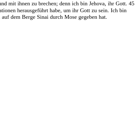
und
mit
ihnen
zu
brechen
;
denn
ich
bin
Jehova
,
ihr
Gott
.
45
ationen
herausgeführt
habe
,
um
ihr
Gott
zu
sein
.
Ich
bin
l
auf
dem
Berge
Sinai
durch
Mose
gegeben
hat
.