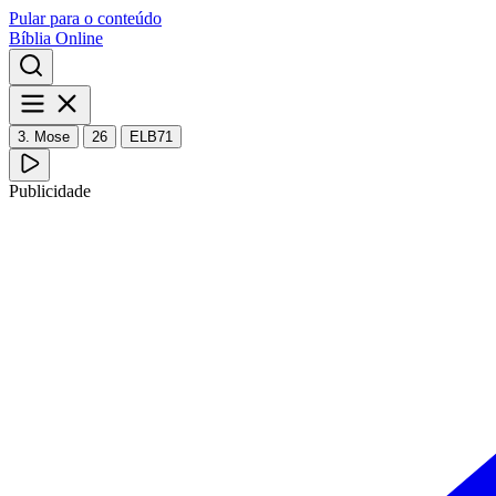
Pular para o conteúdo
Bíblia Online
3. Mose
26
ELB71
Publicidade