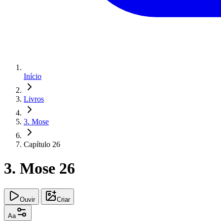
Início
Livros
3. Mose
Capítulo 26
3. Mose 26
Ouvir
Criar
Aa