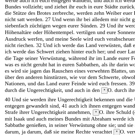
werde
auch
ich
euch
entgegen
wandeln
,
und
auch
ich
wer
Bundes
vollzieht
;
und
ziehet
ihr
euch
in
eure
Städte
zurück
die
Stütze
des
Brotes
zerbreche
,
werden
zehn
Weiber
euer
nicht
satt
werden
.
27
Und
wenn
ihr
bei
alledem
mir
nicht
g
siebenfach
züchtigen
wegen
eurer
Sünden
.
29
Und
ihr
wer
Höhenaltäre oder Höhentempel.
vertilgen
und
eure
Sonnen
Ausdruck
werfen
,
und
meine
Seele
wird
euch
verabscheue
nicht
riechen
.
32
Und
ich
werde
das
Land
verwüsten
,
daß
ich
werde
das
Schwert
ziehen
hinter
euch
her
;
und
euer
La
die
Tage
seiner
Verwüstung
,
während
ihr
im
Lande
eurer
F
was
es
nicht
geruht
hat
in
euren
Sabbathen
,
als
ihr
darin
wo
es
wird
sie
jagen
das
Rauschen
eines
verwehten
Blattes
,
u
über
den
anderen
hinstürzen
,
wie
vor
dem
Schwerte
,
obwo
Nationen
,
und
das
Land
eurer
Feinde
wird
euch
fressen
.
39
durch die
Ungerechtigkeit
,
und
auch
in
den
O. durch ih
*
40
Und
sie
werden
ihre
Ungerechtigkeit
bekennen
und
die
entgegen
gewandelt
sind
,
41
auch
ich
ihnen
entgegen
wand
Strafe
ihrer
Ungerechtigkeit
annehmen
,
O. ihre Schuld (
*
mit
Isaak
und
auch
meines
Bundes
mit
Abraham
werde
ic
Sabbathe
genießen
,
in
seiner
Verwüstung
ohne
sie
;
und
sie
darum
,
ja
darum
,
daß
sie
meine
Rechte
verachtet
O. ver
*