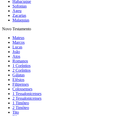
Habacuque
Sofonias
Ageu
Zacarias
Malaquias
Novo Testamento
Mateus
Marcos
Lucas
João
Atos
Romanos
1 Coríntios
2 Coríntios
Gálatas
Efésios
Filipenses
Colossenses
1 Tessalonicenses
2 Tessalonicenses
1 Timóteo
2 Timóteo
Tito