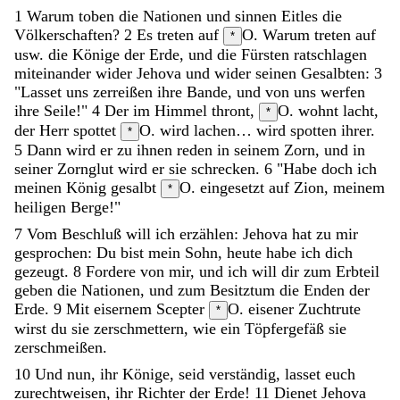
1
Warum
toben
die
Nationen
und
sinnen
Eitles
die
Völkerschaften
?
2
Es
treten
auf
O. Warum treten auf
*
usw.
die
Könige
der
Erde
,
und
die
Fürsten
ratschlagen
miteinander
wider
Jehova
und
wider
seinen
Gesalbten
:
3
"
Lasset
uns
zerreißen
ihre
Bande
,
und
von
uns
werfen
ihre
Seile
!
"
4
Der
im
Himmel
thront
,
O. wohnt
lacht
,
*
der
Herr
spottet
O. wird lachen… wird spotten
ihrer
.
*
5
Dann
wird
er
zu
ihnen
reden
in
seinem
Zorn
,
und
in
seiner
Zornglut
wird
er
sie
schrecken
.
6
"
Habe
doch
ich
meinen
König
gesalbt
O. eingesetzt
auf
Zion
,
meinem
*
heiligen
Berge
!
"
7
Vom
Beschluß
will
ich
erzählen
:
Jehova
hat
zu
mir
gesprochen
:
Du
bist
mein
Sohn
,
heute
habe
ich
dich
gezeugt
.
8
Fordere
von
mir
,
und
ich
will
dir
zum
Erbteil
geben
die
Nationen
,
und
zum
Besitztum
die
Enden
der
Erde
.
9
Mit
eisernem
Scepter
O. eisener Zuchtrute
*
wirst
du
sie
zerschmettern
,
wie
ein
Töpfergefäß
sie
zerschmeißen
.
10
Und
nun
,
ihr
Könige
,
seid
verständig
,
lasset
euch
zurechtweisen
,
ihr
Richter
der
Erde
!
11
Dienet
Jehova