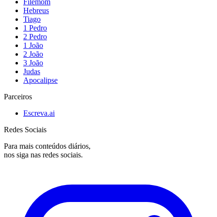
Filemom
Hebreus
Tiago
1 Pedro
2 Pedro
1 João
2 João
3 João
Judas
Apocalipse
Parceiros
Escreva.ai
Redes Sociais
Para mais conteúdos diários,
nos siga nas redes sociais.