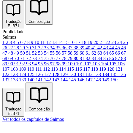
Tradução
Composição
ELB71
Publicidade
Salmos
1
2
3
4
5
6
7
8
9
10
11
12
13
14
15
16
17
18
19
20
21
22
23
24
25
26
27
28
29
30
31
32
33
34
35
36
37
38
39
40
41
42
43
44
45
46
47
48
49
50
51
52
53
54
55
56
57
58
59
60
61
62
63
64
65
66
67
68
69
70
71
72
73
74
75
76
77
78
79
80
81
82
83
84
85
86
87
88
89
90
91
92
93
94
95
96
97
98
99
100
101
102
103
104
105
106
107
108
109
110
111
112
113
114
115
116
117
118
119
120
121
122
123
124
125
126
127
128
129
130
131
132
133
134
135
136
137
138
139
140
141
142
143
144
145
146
147
148
149
150
Tradução
Composição
ELB71
Ver todos os capítulos de Salmos