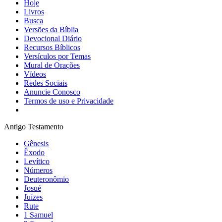
Hoje
Livros
Busca
Versões da Bíblia
Devocional Diário
Recursos Bíblicos
Versículos por Temas
Mural de Orações
Vídeos
Redes Sociais
Anuncie Conosco
Termos de uso e Privacidade
Antigo Testamento
Gênesis
Êxodo
Levítico
Números
Deuteronômio
Josué
Juízes
Rute
1 Samuel