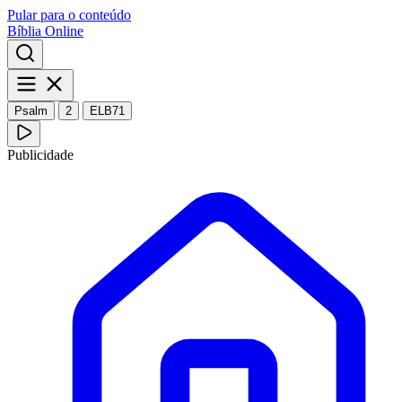
Pular para o conteúdo
Bíblia Online
Psalm
2
ELB71
Publicidade