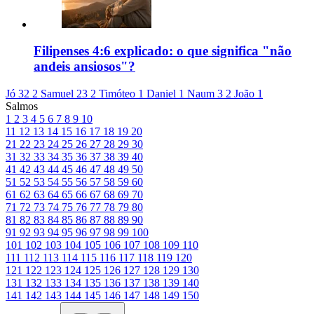
Filipenses 4:6 explicado: o que significa "não
andeis ansiosos"?
Jó 32
2 Samuel 23
2 Timóteo 1
Daniel 1
Naum 3
2 João 1
Salmos
1
2
3
4
5
6
7
8
9
10
11
12
13
14
15
16
17
18
19
20
21
22
23
24
25
26
27
28
29
30
31
32
33
34
35
36
37
38
39
40
41
42
43
44
45
46
47
48
49
50
51
52
53
54
55
56
57
58
59
60
61
62
63
64
65
66
67
68
69
70
71
72
73
74
75
76
77
78
79
80
81
82
83
84
85
86
87
88
89
90
91
92
93
94
95
96
97
98
99
100
101
102
103
104
105
106
107
108
109
110
111
112
113
114
115
116
117
118
119
120
121
122
123
124
125
126
127
128
129
130
131
132
133
134
135
136
137
138
139
140
141
142
143
144
145
146
147
148
149
150