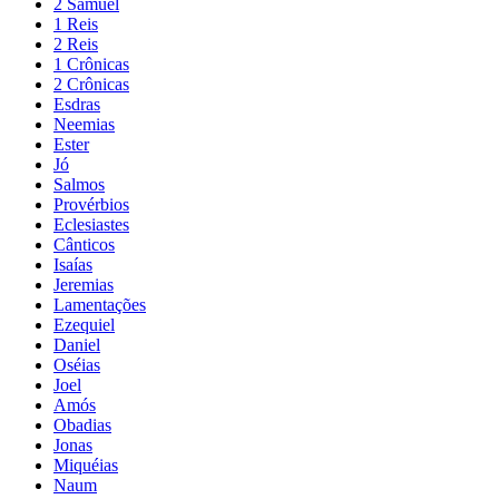
2 Samuel
1 Reis
2 Reis
1 Crônicas
2 Crônicas
Esdras
Neemias
Ester
Jó
Salmos
Provérbios
Eclesiastes
Cânticos
Isaías
Jeremias
Lamentações
Ezequiel
Daniel
Oséias
Joel
Amós
Obadias
Jonas
Miquéias
Naum