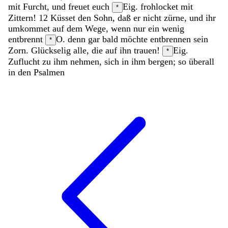
mit
Furcht
,
und
freuet
euch
Eig. frohlocket
mit
*
Zittern
!
12
Küsset
den
Sohn
,
daß
er
nicht
zürne
,
und
ihr
umkommet
auf
dem
Wege
,
wenn
nur
ein
wenig
entbrennt
O. denn gar bald möchte entbrennen
sein
*
Zorn
.
Glückselig
alle
,
die
auf
ihn
trauen
!
Eig.
*
Zuflucht zu ihm nehmen, sich in ihm bergen; so überall
in den Psalmen