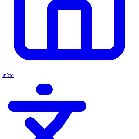
Início