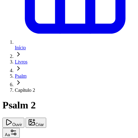
Início
Livros
Psalm
Capítulo 2
Psalm 2
Ouvir
Criar
Aa