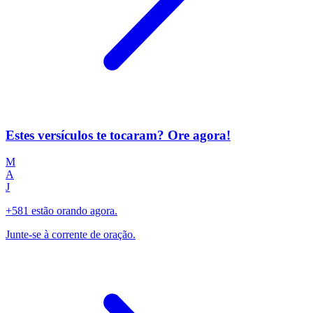
Estes versículos te tocaram? Ore agora!
M
A
J
+581 estão orando agora.
Junte-se à corrente de oração.