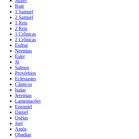
Juízes
Rute
1 Samuel
2 Samuel
1 Reis
2 Reis
1 Crônicas
2 Crônicas
Esdras
Neemias
Ester
Jó
Salmos
Provérbios
Eclesiastes
Cânticos
Isaías
Jeremias
Lamentações
Ezequiel
Daniel
Oséias
Joel
Amós
Obadias