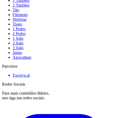
1 Timóteo
2 Timóteo
Tito
Filemom
Hebreus
Tiago
1 Pedro
2 Pedro
1 João
2 João
3 João
Judas
Apocalipse
Parceiros
Escreva.ai
Redes Sociais
Para mais conteúdos diários,
nos siga nas redes sociais.