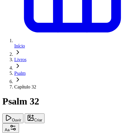
Início
Livros
Psalm
Capítulo 32
Psalm 32
Ouvir
Criar
Aa