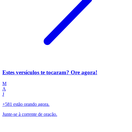
Estes versículos te tocaram? Ore agora!
M
A
J
+581 estão orando agora.
Junte-se à corrente de oração.