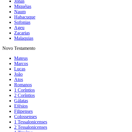
Jonas
Miquéias
Naum
Habacuque
Sofonias
Ageu
Zacarias
Malaquias
Novo Testamento
Mateus
Marcos
Lucas
João
Atos
Romanos
1 Coríntios
2 Coríntios
Gálatas
Efésios
Filipenses
Colossenses
1 Tessalonicenses
2 Tessalonicenses