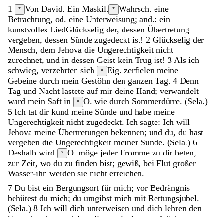
1
Von David. Ein Maskil.
Wahrsch. eine
*
*
Betrachtung, od. eine Unterweisung; and.: ein
kunstvolles Lied
Glückselig
der
,
dessen
Übertretung
vergeben
,
dessen
Sünde
zugedeckt
ist
!
2
Glückselig
der
Mensch
,
dem
Jehova
die
Ungerechtigkeit
nicht
zurechnet
,
und
in
dessen
Geist
kein
Trug
ist
!
3
Als
ich
schwieg
,
verzehrten
sich
Eig. zerfielen
meine
*
Gebeine
durch
mein
Gestöhn
den
ganzen
Tag
.
4
Denn
Tag
und
Nacht
lastete
auf
mir
deine
Hand
;
verwandelt
ward
mein
Saft
in
O. wie durch
Sommerdürre
.
(
Sela
.
)
*
5
Ich
tat
dir
kund
meine
Sünde
und
habe
meine
Ungerechtigkeit
nicht
zugedeckt
.
Ich
sagte
:
Ich
will
Jehova
meine
Übertretungen
bekennen
;
und
du
,
du
hast
vergeben
die
Ungerechtigkeit
meiner
Sünde
.
(
Sela
.
)
6
Deshalb
wird
O. möge
jeder
Fromme
zu
dir
beten
,
*
zur
Zeit
,
wo
du
zu
finden
bist
;
gewiß
,
bei
Flut
großer
Wasser-ihn
werden
sie
nicht
erreichen
.
7
Du
bist
ein
Bergungsort
für
mich
;
vor
Bedrängnis
behütest
du
mich
;
du
umgibst
mich
mit
Rettungsjubel
.
(
Sela
.
)
8
Ich
will
dich
unterweisen
und
dich
lehren
den