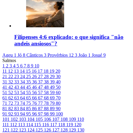
Filipenses 4:6 explicado: o que significa "não
andeis ansiosos"?
Ageu 1
Jó 8
Cânticos 3
Provérbios 12
3 João 1
Josué 9
Salmos
1
2
3
4
5
6
7
8
9
10
11
12
13
14
15
16
17
18
19
20
21
22
23
24
25
26
27
28
29
30
31
32
33
34
35
36
37
38
39
40
41
42
43
44
45
46
47
48
49
50
51
52
53
54
55
56
57
58
59
60
61
62
63
64
65
66
67
68
69
70
71
72
73
74
75
76
77
78
79
80
81
82
83
84
85
86
87
88
89
90
91
92
93
94
95
96
97
98
99
100
101
102
103
104
105
106
107
108
109
110
111
112
113
114
115
116
117
118
119
120
121
122
123
124
125
126
127
128
129
130