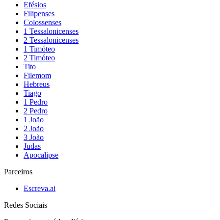
Efésios
Filipenses
Colossenses
1 Tessalonicenses
2 Tessalonicenses
1 Timóteo
2 Timóteo
Tito
Filemom
Hebreus
Tiago
1 Pedro
2 Pedro
1 João
2 João
3 João
Judas
Apocalipse
Parceiros
Escreva.ai
Redes Sociais