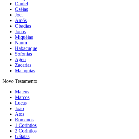
Daniel
Oséias
Joel
Amós
Obadias
Jonas
Miquéias
Naum
Habacuque
Sofonias
Ageu
Zacarias
Malaquias
Novo Testamento
Mateus
Marcos
Lucas
João
Atos
Romanos
1 Coríntios
2 Coríntios
Gálatas