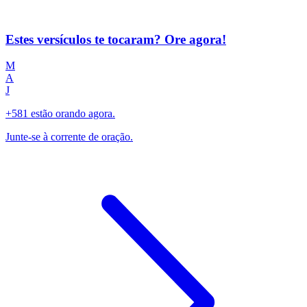
Estes versículos te tocaram? Ore agora!
M
A
J
+581 estão orando agora.
Junte-se à corrente de oração.