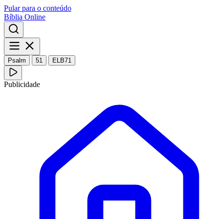
Pular para o conteúdo
Bíblia Online
Psalm
51
ELB71
Publicidade