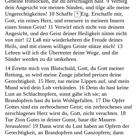
Gebeine
frohlocken
,
die
du
zerschlagen
hast
.
9
Verbirg
dein
Angesicht
vor
meinen
Sünden
,
und
tilge
alle
meine
Ungerechtigkeiten
!
10
Schaffe
Eig. Erschaffe
mir
,
*
Gott
,
ein
reines
Herz
,
und
erneuere
in
meinem
Innern
einen
festen
Geist
!
11
Verwirf
mich
nicht
von
deinem
Angesicht
,
und
den
Geist
deiner
Heiligkeit
nimm
nicht
von
mir
!
12
Laß
mir
wiederkehren
die
Freude
deines
Heils
,
und
mit
einem
willigen
Geiste
stütze
mich
!
13
Lehren
will
ich
die
Übertreter
deine
Wege
,
und
die
Sünder
werden
zu
dir
umkehren
.
14
Errette
mich
von
Blutschuld
,
Gott
,
du
Gott
meiner
Rettung
,
so
wird
meine
Zunge
jubelnd
preisen
deine
Gerechtigkeit
.
15
Herr
,
tue
meine
Lippen
auf
,
und
mein
Mund
wird
dein
Lob
verkünden
.
16
Denn
du
hast
keine
Lust
an
Schlachtopfern
,
sonst
gäbe
ich
sie
;
an
Brandopfern
hast
du
kein
Wohlgefallen
.
17
Die
Opfer
Gottes
sind
ein
zerbrochener
Geist
;
ein
zerbrochenes
und
zerschlagenes
Herz
wirst
du
,
Gott
,
nicht
verachten
.
18
Tue
Zion
Gutes
in
deiner
Gunst
,
baue
die
Mauern
Jerusalems
!
19
Dann
wirst
du
Lust
haben
an
Opfern
der
Gerechtigkeit
,
an
Brandopfern
und
Ganzopfern
;
dann