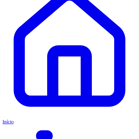
Início