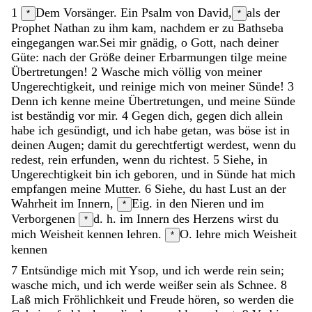
1
Dem Vorsänger. Ein Psalm von David,
als der
*
*
Prophet Nathan zu ihm kam, nachdem er zu Bathseba
eingegangen war.
Sei
mir
gnädig
,
o
Gott
,
nach
deiner
Güte
:
nach
der
Größe
deiner
Erbarmungen
tilge
meine
Übertretungen
!
2
Wasche
mich
völlig
von
meiner
Ungerechtigkeit
,
und
reinige
mich
von
meiner
Sünde
!
3
Denn
ich
kenne
meine
Übertretungen
,
und
meine
Sünde
ist
beständig
vor
mir
.
4
Gegen
dich
,
gegen
dich
allein
habe
ich
gesündigt
,
und
ich
habe
getan
,
was
böse
ist
in
deinen
Augen
;
damit
du
gerechtfertigt
werdest
,
wenn
du
redest
,
rein
erfunden
,
wenn
du
richtest
.
5
Siehe
,
in
Ungerechtigkeit
bin
ich
geboren
,
und
in
Sünde
hat
mich
empfangen
meine
Mutter
.
6
Siehe
,
du
hast
Lust
an
der
Wahrheit
im
Innern
,
Eig. in den Nieren
und
im
*
Verborgenen
d. h. im Innern des Herzens
wirst
du
*
mich
Weisheit
kennen
lehren
.
O. lehre mich Weisheit
*
kennen
7
Entsündige
mich
mit
Ysop
,
und
ich
werde
rein
sein
;
wasche
mich
,
und
ich
werde
weißer
sein
als
Schnee
.
8
Laß
mich
Fröhlichkeit
und
Freude
hören
,
so
werden
die