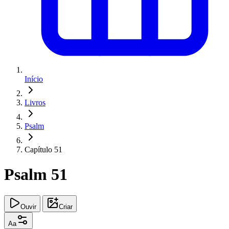
Início
Livros
Psalm
Capítulo 51
Psalm 51
Ouvir
Criar
Aa