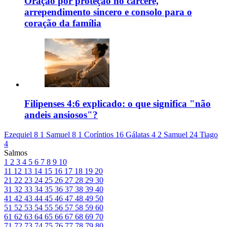
Oração por proteção no cárcere,
arrependimento sincero e consolo para o
coração da família
Filipenses 4:6 explicado: o que significa "não
andeis ansiosos"?
Ezequiel 8
1 Samuel 8
1 Coríntios 16
Gálatas 4
2 Samuel 24
Tiago
4
Salmos
1
2
3
4
5
6
7
8
9
10
11
12
13
14
15
16
17
18
19
20
21
22
23
24
25
26
27
28
29
30
31
32
33
34
35
36
37
38
39
40
41
42
43
44
45
46
47
48
49
50
51
52
53
54
55
56
57
58
59
60
61
62
63
64
65
66
67
68
69
70
71
72
73
74
75
76
77
78
79
80