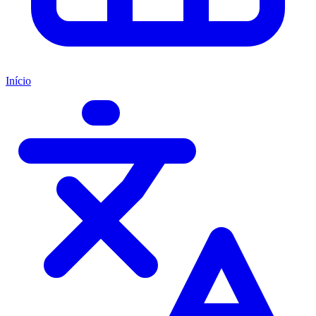
Início