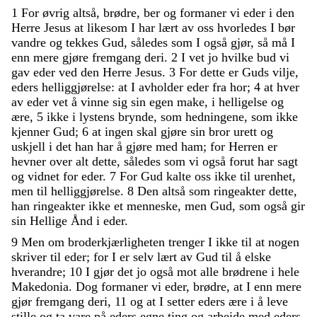
1
For
øvrig
altså
,
brødre
,
ber
og
formaner
vi
eder
i
den
Herre
Jesus
at
likesom
I
har
lært
av
oss
hvorledes
I
bør
vandre
og
tekkes
Gud
,
således
som
I
også
gjør
,
så
må
I
enn
mere
gjøre
fremgang
deri
.
2
I
vet
jo
hvilke
bud
vi
gav
eder
ved
den
Herre
Jesus
.
3
For
dette
er
Guds
vilje
,
eders
helliggjørelse
:
at
I
avholder
eder
fra
hor
;
4
at
hver
av
eder
vet
å
vinne
sig
sin
egen
make
,
i
helligelse
og
ære
,
5
ikke
i
lystens
brynde
,
som
hedningene
,
som
ikke
kjenner
Gud
;
6
at
ingen
skal
gjøre
sin
bror
urett
og
uskjell
i
det
han
har
å
gjøre
med
ham
;
for
Herren
er
hevner
over
alt
dette
,
således
som
vi
også
forut
har
sagt
og
vidnet
for
eder
.
7
For
Gud
kalte
oss
ikke
til
urenhet
,
men
til
helliggjørelse
.
8
Den
altså
som
ringeakter
dette
,
han
ringeakter
ikke
et
menneske
,
men
Gud
,
som
også
gir
sin
Hellige
Ånd
i
eder
.
9
Men
om
broderkjærligheten
trenger
I
ikke
til
at
nogen
skriver
til
eder
;
for
I
er
selv
lært
av
Gud
til
å
elske
hverandre
;
10
I
gjør
det
jo
også
mot
alle
brødrene
i
hele
Makedonia
.
Dog
formaner
vi
eder
,
brødre
,
at
I
enn
mere
gjør
fremgang
deri
,
11
og
at
I
setter
eders
ære
i
å
leve
stille
og
ta
vare
på
eders
egne
ting
og
arbeide
med
eders