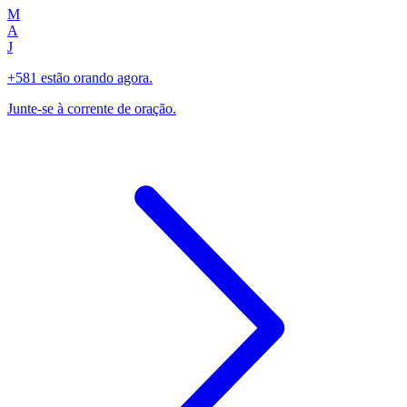
M
A
J
+581 estão orando agora.
Junte-se à corrente de oração.