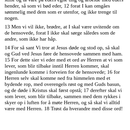
hender
,
så
som
vi
bød
eder
,
12
forat
I
kan
omgåes
sømmelig
med
dem
som
er
utenfor
,
og
ikke
trenge
til
nogen
.
13
Men
vi
vil
ikke
,
brødre
,
at
I
skal
være
uvitende
om
de
hensovede
,
forat
I
ikke
skal
sørge
således
som
de
andre
,
som
ikke
har
håp
.
14
For
så
sant
Vi
tror
at
Jesus
døde
og
stod
op
,
så
skal
og
Gud
ved
Jesus
føre
de
hensovede
sammen
med
ham
.
15
For
dette
sier
vi
eder
med
et
ord
av
Herren
at
vi
som
lever
,
som
blir
tilbake
inntil
Herren
kommer
,
skal
ingenlunde
komme
i
forveien
for
de
hensovede
;
16
for
Herren
selv
skal
komme
ned
fra
himmelen
med
et
bydende
rop
,
med
overengels
røst
og
med
Guds
basun
,
og
de
døde
i
Kristus
skal
først
opstå
;
17
derefter
skal
vi
som
lever
,
som
blir
tilbake
,
sammen
med
dem
rykkes
i
skyer
op
i
luften
for
å
møte
Herren
,
og
så
skal
vi
alltid
være
med
Herren
.
18
Trøst
da
hverandre
med
disse
ord
!