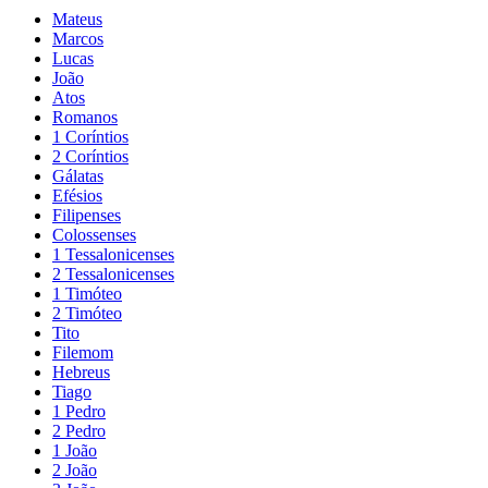
Mateus
Marcos
Lucas
João
Atos
Romanos
1 Coríntios
2 Coríntios
Gálatas
Efésios
Filipenses
Colossenses
1 Tessalonicenses
2 Tessalonicenses
1 Timóteo
2 Timóteo
Tito
Filemom
Hebreus
Tiago
1 Pedro
2 Pedro
1 João
2 João