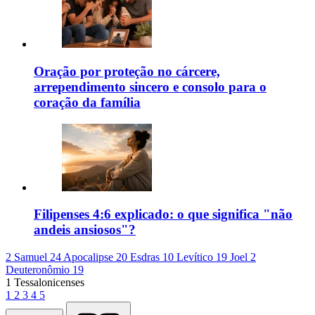
Oração por proteção no cárcere,
arrependimento sincero e consolo para o
coração da família
Filipenses 4:6 explicado: o que significa "não
andeis ansiosos"?
2 Samuel 24
Apocalipse 20
Esdras 10
Levítico 19
Joel 2
Deuteronômio 19
1 Tessalonicenses
1
2
3
4
5