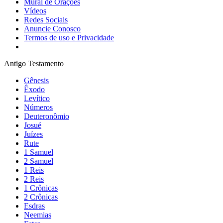
Mural de Orações
Vídeos
Redes Sociais
Anuncie Conosco
Termos de uso e Privacidade
Antigo Testamento
Gênesis
Êxodo
Levítico
Números
Deuteronômio
Josué
Juízes
Rute
1 Samuel
2 Samuel
1 Reis
2 Reis
1 Crônicas
2 Crônicas
Esdras
Neemias