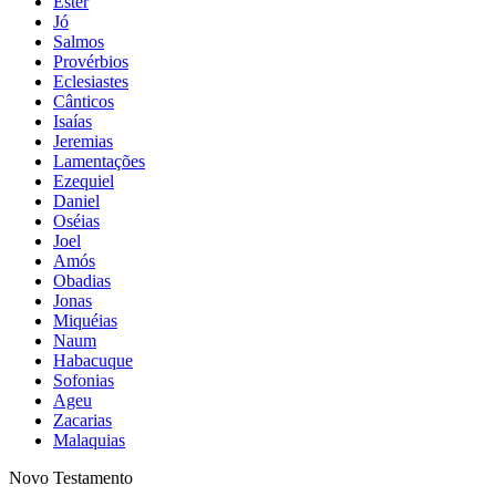
Ester
Jó
Salmos
Provérbios
Eclesiastes
Cânticos
Isaías
Jeremias
Lamentações
Ezequiel
Daniel
Oséias
Joel
Amós
Obadias
Jonas
Miquéias
Naum
Habacuque
Sofonias
Ageu
Zacarias
Malaquias
Novo Testamento