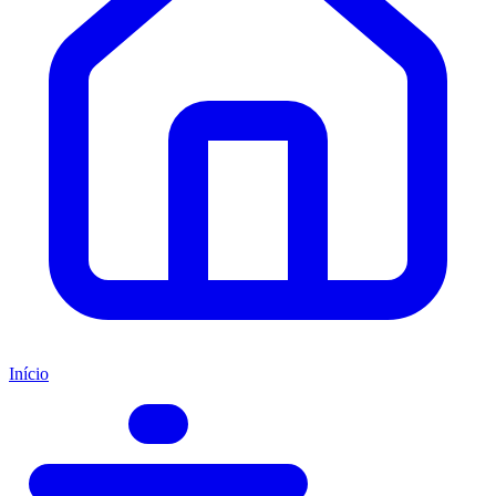
Início