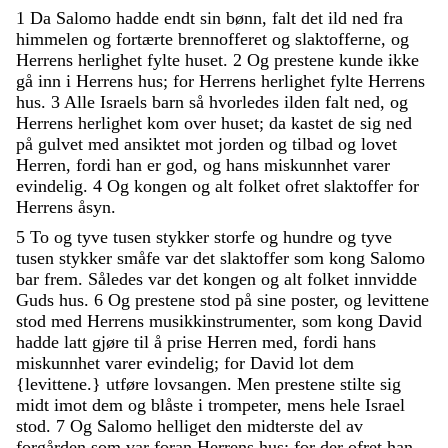
1
Da
Salomo
hadde
endt
sin
bønn
,
falt
det
ild
ned
fra
himmelen
og
fortærte
brennofferet
og
slaktofferne
,
og
Herrens
herlighet
fylte
huset
.
2
Og
prestene
kunde
ikke
gå
inn
i
Herrens
hus
;
for
Herrens
herlighet
fylte
Herrens
hus
.
3
Alle
Israels
barn
så
hvorledes
ilden
falt
ned
,
og
Herrens
herlighet
kom
over
huset
;
da
kastet
de
sig
ned
på
gulvet
med
ansiktet
mot
jorden
og
tilbad
og
lovet
Herren
,
fordi
han
er
god
,
og
hans
miskunnhet
varer
evindelig
.
4
Og
kongen
og
alt
folket
ofret
slaktoffer
for
Herrens
åsyn
.
5
To
og
tyve
tusen
stykker
storfe
og
hundre
og
tyve
tusen
stykker
småfe
var
det
slaktoffer
som
kong
Salomo
bar
frem
.
Således
var
det
kongen
og
alt
folket
innvidde
Guds
hus
.
6
Og
prestene
stod
på
sine
poster
,
og
levittene
stod
med
Herrens
musikkinstrumenter
,
som
kong
David
hadde
latt
gjøre
til
å
prise
Herren
med
,
fordi
hans
miskunnhet
varer
evindelig
;
for
David
lot
dem
{
levittene
.
}
utføre
lovsangen
.
Men
prestene
stilte
sig
midt
imot
dem
og
blåste
i
trompeter
,
mens
hele
Israel
stod
.
7
Og
Salomo
helliget
den
midterste
del
av
forgården
som
var
foran
Herrens
hus
;
for
der
ofret
han