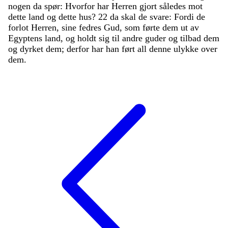
nogen
da
spør
:
Hvorfor
har
Herren
gjort
således
mot
dette
land
og
dette
hus
?
22
da
skal
de
svare
:
Fordi
de
forlot
Herren
,
sine
fedres
Gud
,
som
førte
dem
ut
av
Egyptens
land
,
og
holdt
sig
til
andre
guder
og
tilbad
dem
og
dyrket
dem
;
derfor
har
han
ført
all
denne
ulykke
over
dem
.