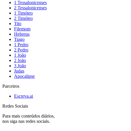
1 Tessalonicenses
2 Tessalonicenses
1 Timóteo
2 Timóteo
Tito
Filemom
Hebreus
Tiago
1 Pedro
2 Pedro
1 João
2 João
3 João
Judas
Apocalipse
Parceiros
Escreva.ai
Redes Sociais
Para mais conteúdos diários,
nos siga nas redes sociais.