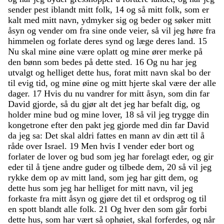
sender
pest
iblandt
mitt
folk
,
14
og
så
mitt
folk
,
som
er
kalt
med
mitt
navn
,
ydmyker
sig
og
beder
og
søker
mitt
åsyn
og
vender
om
fra
sine
onde
veier
,
så
vil
jeg
høre
fra
himmelen
og
forlate
deres
synd
og
læge
deres
land
.
15
Nu
skal
mine
øine
være
oplatt
og
mine
ører
merke
på
den
bønn
som
bedes
på
dette
sted
.
16
Og
nu
har
jeg
utvalgt
og
helliget
dette
hus
,
forat
mitt
navn
skal
bo
der
til
evig
tid
,
og
mine
øine
og
mitt
hjerte
skal
være
der
alle
dager
.
17
Hvis
du
nu
vandrer
for
mitt
åsyn
,
som
din
far
David
gjorde
,
så
du
gjør
alt
det
jeg
har
befalt
dig
,
og
holder
mine
bud
og
mine
lover
,
18
så
vil
jeg
trygge
din
kongetrone
efter
den
pakt
jeg
gjorde
med
din
far
David
da
jeg
sa
:
Det
skal
aldri
fattes
en
mann
av
din
ætt
til
å
råde
over
Israel
.
19
Men
hvis
I
vender
eder
bort
og
forlater
de
lover
og
bud
som
jeg
har
forelagt
eder
,
og
gir
eder
til
å
tjene
andre
guder
og
tilbede
dem
,
20
så
vil
jeg
rykke
dem
op
av
mitt
land
,
som
jeg
har
gitt
dem
,
og
dette
hus
som
jeg
har
helliget
for
mitt
navn
,
vil
jeg
forkaste
fra
mitt
åsyn
og
gjøre
det
til
et
ordsprog
og
til
en
spott
blandt
alle
folk
.
21
Og
hver
den
som
går
forbi
dette
hus
,
som
har
vært
så
ophøiet
,
skal
forferdes
,
og
når