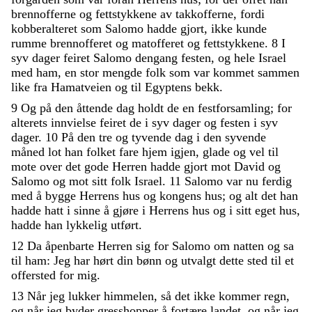
brennofferne
og
fettstykkene
av
takkofferne
,
fordi
kobberalteret
som
Salomo
hadde
gjort
,
ikke
kunde
rumme
brennofferet
og
matofferet
og
fettstykkene
.
8
I
syv
dager
feiret
Salomo
dengang
festen
,
og
hele
Israel
med
ham
,
en
stor
mengde
folk
som
var
kommet
sammen
like
fra
Hamatveien
og
til
Egyptens
bekk
.
9
Og
på
den
åttende
dag
holdt
de
en
festforsamling
;
for
alterets
innvielse
feiret
de
i
syv
dager
og
festen
i
syv
dager
.
10
På
den
tre
og
tyvende
dag
i
den
syvende
måned
lot
han
folket
fare
hjem
igjen
,
glade
og
vel
til
mote
over
det
gode
Herren
hadde
gjort
mot
David
og
Salomo
og
mot
sitt
folk
Israel
.
11
Salomo
var
nu
ferdig
med
å
bygge
Herrens
hus
og
kongens
hus
;
og
alt
det
han
hadde
hatt
i
sinne
å
gjøre
i
Herrens
hus
og
i
sitt
eget
hus
,
hadde
han
lykkelig
utført
.
12
Da
åpenbarte
Herren
sig
for
Salomo
om
natten
og
sa
til
ham
:
Jeg
har
hørt
din
bønn
og
utvalgt
dette
sted
til
et
offersted
for
mig
.
13
Når
jeg
lukker
himmelen
,
så
det
ikke
kommer
regn
,
og
når
jeg
byder
gresshopper
å
fortære
landet
,
og
når
jeg