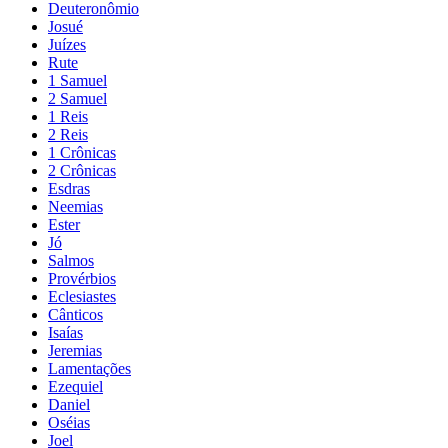
Deuteronômio
Josué
Juízes
Rute
1 Samuel
2 Samuel
1 Reis
2 Reis
1 Crônicas
2 Crônicas
Esdras
Neemias
Ester
Jó
Salmos
Provérbios
Eclesiastes
Cânticos
Isaías
Jeremias
Lamentações
Ezequiel
Daniel
Oséias
Joel