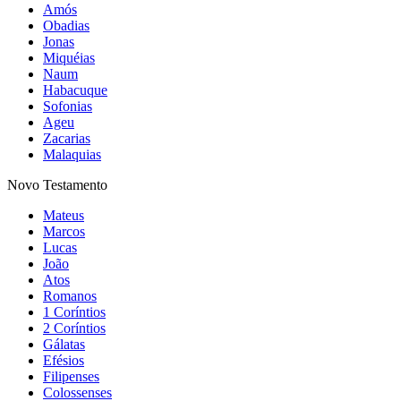
Amós
Obadias
Jonas
Miquéias
Naum
Habacuque
Sofonias
Ageu
Zacarias
Malaquias
Novo Testamento
Mateus
Marcos
Lucas
João
Atos
Romanos
1 Coríntios
2 Coríntios
Gálatas
Efésios
Filipenses
Colossenses