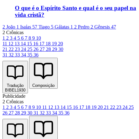
O que é o Espírito Santo e qual é o seu papel na
vida cristã?
2 João 1
Isaías 57
Tiago 5
Gálatas 1
2 Pedro 2
Gênesis 47
2 Crônicas
1
2
3
4
5
6
7
8
9
10
11
12
13
14
15
16
17
18
19
20
21
22
23
24
25
26
27
28
29
30
31
32
33
34
35
36
Tradução
Composição
BIBEL1930
Publicidade
2 Crônicas
1
2
3
4
5
6
7
8
9
10
11
12
13
14
15
16
17
18
19
20
21
22
23
24
25
26
27
28
29
30
31
32
33
34
35
36