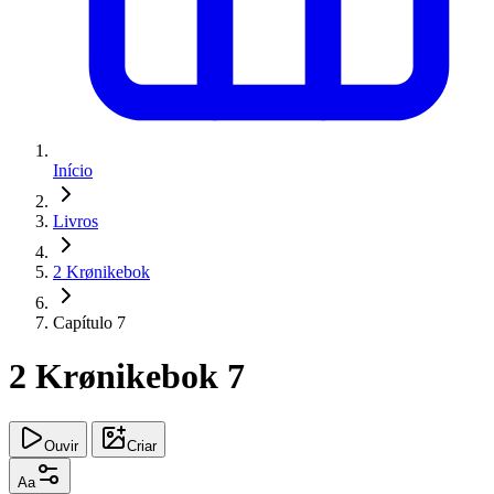
Início
Livros
2 Krønikebok
Capítulo 7
2 Krønikebok 7
Ouvir
Criar
Aa