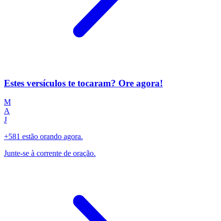
Estes versículos te tocaram? Ore agora!
M
A
J
+581 estão orando agora.
Junte-se à corrente de oração.