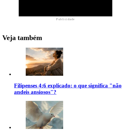
Publicidade
Veja também
Filipenses 4:6 explicado: o que significa "não
andeis ansiosos"?