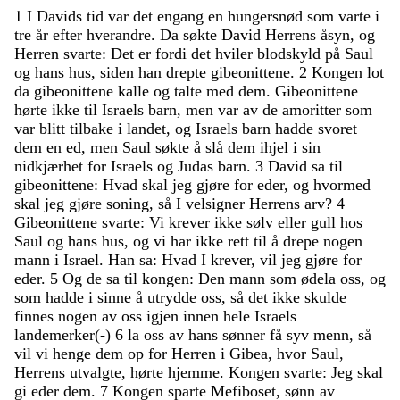
1
I
Davids
tid
var
det
engang
en
hungersnød
som
varte
i
tre
år
efter
hverandre
.
Da
søkte
David
Herrens
åsyn
,
og
Herren
svarte
:
Det
er
fordi
det
hviler
blodskyld
på
Saul
og
hans
hus
,
siden
han
drepte
gibeonittene
.
2
Kongen
lot
da
gibeonittene
kalle
og
talte
med
dem
.
Gibeonittene
hørte
ikke
til
Israels
barn
,
men
var
av
de
amoritter
som
var
blitt
tilbake
i
landet
,
og
Israels
barn
hadde
svoret
dem
en
ed
,
men
Saul
søkte
å
slå
dem
ihjel
i
sin
nidkjærhet
for
Israels
og
Judas
barn
.
3
David
sa
til
gibeonittene
:
Hvad
skal
jeg
gjøre
for
eder
,
og
hvormed
skal
jeg
gjøre
soning
,
så
I
velsigner
Herrens
arv
?
4
Gibeonittene
svarte
:
Vi
krever
ikke
sølv
eller
gull
hos
Saul
og
hans
hus
,
og
vi
har
ikke
rett
til
å
drepe
nogen
mann
i
Israel
.
Han
sa
:
Hvad
I
krever
,
vil
jeg
gjøre
for
eder
.
5
Og
de
sa
til
kongen
:
Den
mann
som
ødela
oss
,
og
som
hadde
i
sinne
å
utrydde
oss
,
så
det
ikke
skulde
finnes
nogen
av
oss
igjen
innen
hele
Israels
landemerker
(
-
)
6
la
oss
av
hans
sønner
få
syv
menn
,
så
vil
vi
henge
dem
op
for
Herren
i
Gibea
,
hvor
Saul
,
Herrens
utvalgte
,
hørte
hjemme
.
Kongen
svarte
:
Jeg
skal
gi
eder
dem
.
7
Kongen
sparte
Mefiboset
,
sønn
av