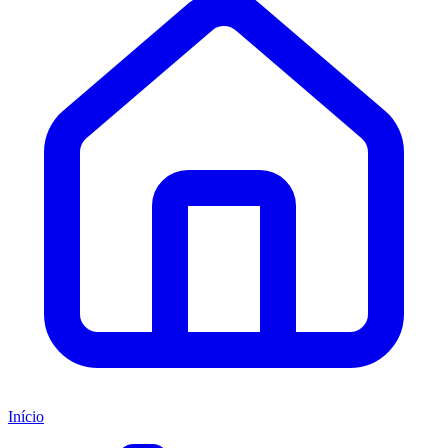
Início