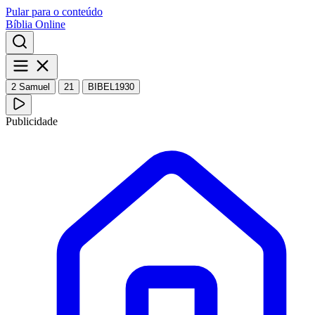
Pular para o conteúdo
Bíblia Online
2 Samuel
21
BIBEL1930
Publicidade