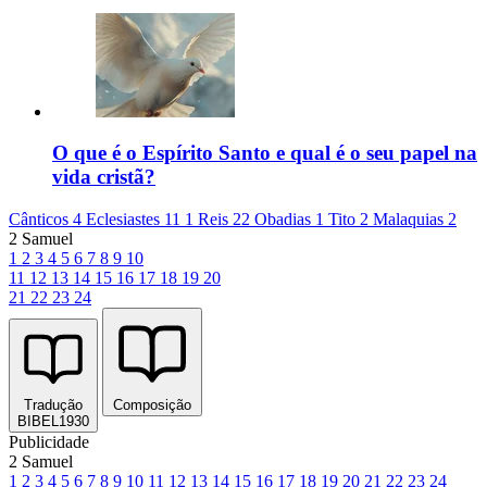
O que é o Espírito Santo e qual é o seu papel na
vida cristã?
Cânticos 4
Eclesiastes 11
1 Reis 22
Obadias 1
Tito 2
Malaquias 2
2 Samuel
1
2
3
4
5
6
7
8
9
10
11
12
13
14
15
16
17
18
19
20
21
22
23
24
Tradução
Composição
BIBEL1930
Publicidade
2 Samuel
1
2
3
4
5
6
7
8
9
10
11
12
13
14
15
16
17
18
19
20
21
22
23
24