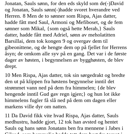
Jonatan
,
Sauls
sønn
,
for
den
eds
skyld
som
de
(
-
)
David
og
Jonatan
,
Sauls
sønn
(
-
)
hadde
svoret
hverandre
ved
Herren
.
8
Men
de
to
sønner
som
Rispa
,
Ajas
datter
,
hadde
fått
med
Saul
,
Armoni
og
Mefiboset
,
og
de
fem
sønner
som
Mikal
,
{
som
også
hette
Merab
,
}
Sauls
datter
,
hadde
fått
med
Adriel
,
sønn
av
meholatitten
Barsillai
,
dem
tok
kongen
9
og
overgav
dem
til
gibeonittene
,
og
de
hengte
dem
op
på
fjellet
for
Herrens
åsyn
;
de
omkom
alle
syv
på
en
gang
.
Det
var
i
de
første
dager
av
høsten
,
i
begynnelsen
av
bygghøsten
,
de
blev
drept
.
10
Men
Rispa
,
Ajas
datter
,
tok
sin
sørgedrakt
og
bredte
den
ut
på
klippen
fra
høstens
begynnelse
inntil
det
strømmet
vann
ned
på
dem
fra
himmelen
;
{
de
blev
hengende
inntil
Gud
gav
regn
igjen
;
}
og
hun
lot
ikke
himmelens
fugler
få
slå
ned
på
dem
om
dagen
eller
markens
ville
dyr
om
natten
.
11
Da
David
fikk
vite
hvad
Rispa
,
Ajas
datter
,
Sauls
medhustru
,
hadde
gjort
,
12
tok
han
avsted
og
hentet
Sauls
og
hans
sønn
Jonatans
ben
fra
mennene
i
Jabes
i