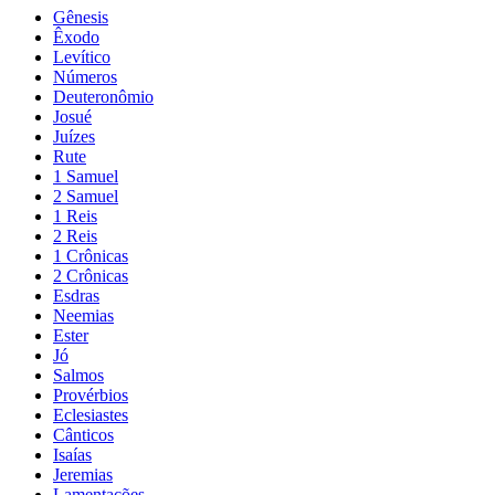
Gênesis
Êxodo
Levítico
Números
Deuteronômio
Josué
Juízes
Rute
1 Samuel
2 Samuel
1 Reis
2 Reis
1 Crônicas
2 Crônicas
Esdras
Neemias
Ester
Jó
Salmos
Provérbios
Eclesiastes
Cânticos
Isaías
Jeremias
Lamentações