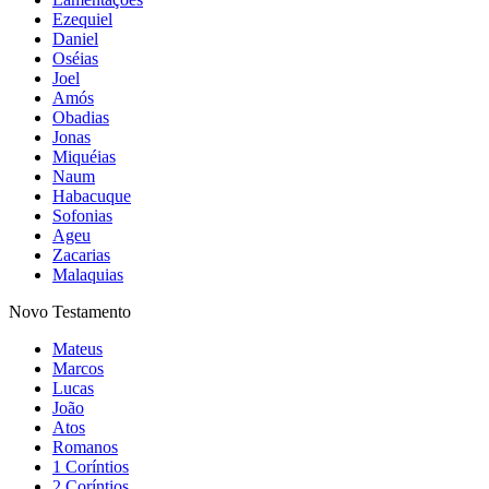
Ezequiel
Daniel
Oséias
Joel
Amós
Obadias
Jonas
Miquéias
Naum
Habacuque
Sofonias
Ageu
Zacarias
Malaquias
Novo Testamento
Mateus
Marcos
Lucas
João
Atos
Romanos
1 Coríntios
2 Coríntios