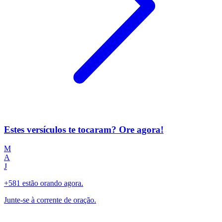
Estes versículos te tocaram? Ore agora!
M
A
J
+581 estão orando agora.
Junte-se à corrente de oração.