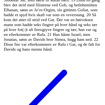
blev
det
strid
med
filistrene
ved
Gob
,
og
betlehemitten
Elhanan
,
sønn
av
Ja’re-Orgim
,
slo
gittitten
Goliat
,
som
hadde
et
spyd
hvis
skaft
var
som
en
veverstang
.
20
Så
kom
det
atter
til
strid
ved
Gat
.
Der
var
en
høivoksen
mann
som
hadde
seks
fingrer
på
hver
hånd
og
seks
tær
på
hver
fot
(
-
)
i
alt
fireogtyve
fingrer
og
tær
;
han
var
og
en
efterkommer
av
Rafa
.
21
Han
hånte
Israel
;
men
Jonatan
,
sønn
av
Davids
bror
Simea
,
hugg
ham
ned
.
22
Disse
fire
var
efterkommere
av
Rafa
i
Gat
,
og
de
falt
for
Davids
og
hans
menns
hånd
.