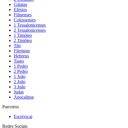
Gálatas
Efésios
Filipenses
Colossenses
1 Tessalonicenses
2 Tessalonicenses
1 Timóteo
2 Timóteo
Tito
Filemom
Hebreus
Tiago
1 Pedro
2 Pedro
1 João
2 João
3 João
Judas
Apocalipse
Parceiros
Escreva.ai
Redes Sociais