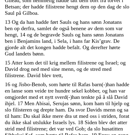
Gilead
,
som
hemmelig
hadde
tatt
dem
bort
fra
torvet
i
Betsan
;
der
hadde
filistrene
hengt
dem
op
den
dag
de
slo
Saul
på
Gilboa
.
13
Og
da
han
hadde
ført
Sauls
og
hans
sønn
Jonatans
ben
op
derfra
,
samlet
de
også
benene
av
dem
som
var
hengt
,
14
og
de
begravde
Sauls
og
hans
sønn
Jonatans
ben
i
Benjamins
land
,
i
Sela
,
i
hans
far
Kis’grav
.
De
gjorde
alt
det
kongen
hadde
befalt
.
Og
derefter
hørte
Gud
landets
bønn
.
15
Atter
kom
det
til
krig
mellem
filistrene
og
Israel
;
og
David
drog
ned
med
sine
menn
,
og
de
stred
med
filistrene
.
David
blev
trett
,
16
og
Jisbo-Benob
,
som
hørte
til
Rafas
barn
(
-
)
han
hadde
en
lanse
som
veide
tre
hundre
sekel
kobber
,
og
han
var
omgjordet
med
et
nytt
sverd
(
-
)
han
tenkte
på
å
slå
David
ihjel
.
17
Men
Abisai
,
Serujas
sønn
,
kom
ham
til
hjelp
og
slo
filisteren
og
drepte
ham
.
Da
svor
Davids
menn
og
sa
til
ham
:
Du
skal
ikke
mere
dra
ut
med
oss
i
striden
,
forat
du
ikke
skal
utslukke
Israels
lys
.
18
Siden
blev
det
atter
strid
med
filistrene
;
det
var
ved
Gob
;
da
slo
husatitten
Sibbekai
Saf
,
som
hørte
til
Rafas
barn
.
19
Ennu
en
gang