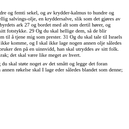
dre
og
femti
sekel
,
og
av
krydder-kalmus
to
hundre
og
ellig
salvings-olje
,
en
kryddersalve
,
slik
som
det
gjøres
av
sbyrdets
ark
27
og
bordet
med
alt
som
dertil
hører
,
og
sitt
fotstykke
.
29
Og
du
skal
hellige
dem
,
så
de
blir
em
til
å
tjene
mig
som
prester
.
31
Og
du
skal
tale
til
Israels
n
ikke
komme
,
og
I
skal
ikke
lage
nogen
annen
olje
således
bruker
den
på
en
uinnvidd
,
han
skal
utryddes
av
sitt
folk
.
irak
;
det
skal
være
like
meget
av
hvert
.
g
du
skal
støte
noget
av
det
smått
og
legge
det
foran
n
annen
røkelse
skal
I
lage
eder
således
blandet
som
denne
;