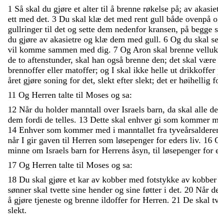
1
Så
skal
du
gjøre
et
alter
til
å
brenne
røkelse
på
;
av
akasie
ett
med
det
.
3
Du
skal
klæ
det
med
rent
gull
både
ovenpå
gullringer
til
det
og
sette
dem
nedenfor
kransen
,
på
begge
du
gjøre
av
akasietre
og
klæ
dem
med
gull
.
6
Og
du
skal
s
vil
komme
sammen
med
dig
.
7
Og
Aron
skal
brenne
vellu
de
to
aftenstunder
,
skal
han
også
brenne
den
;
det
skal
vær
brennoffer
eller
matoffer
;
og
I
skal
ikke
helle
ut
drikkoffer
året
gjøre
soning
for
det
,
slekt
efter
slekt
;
det
er
høihellig
f
11
Og
Herren
talte
til
Moses
og
sa
:
12
Når
du
holder
manntall
over
Israels
barn
,
da
skal
alle
d
dem
fordi
de
telles
.
13
Dette
skal
enhver
gi
som
kommer
m
14
Enhver
som
kommer
med
i
manntallet
fra
tyveårsalder
når
I
gir
gaven
til
Herren
som
løsepenger
for
eders
liv
.
16
minne
om
Israels
barn
for
Herrens
åsyn
,
til
løsepenger
for
17
Og
Herren
talte
til
Moses
og
sa
:
18
Du
skal
gjøre
et
kar
av
kobber
med
fotstykke
av
kobbe
sønner
skal
tvette
sine
hender
og
sine
føtter
i
det
.
20
Når
d
å
gjøre
tjeneste
og
brenne
ildoffer
for
Herren
.
21
De
skal
t
slekt
.