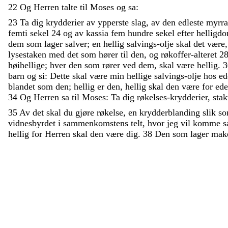
22
Og
Herren
talte
til
Moses
og
sa
:
23
Ta
dig
krydderier
av
ypperste
slag
,
av
den
edleste
myrr
femti
sekel
24
og
av
kassia
fem
hundre
sekel
efter
hellig
dem
som
lager
salver
;
en
hellig
salvings-olje
skal
det
være
lysestaken
med
det
som
hører
til
den
,
og
røkoffer-alteret
2
høihellige
;
hver
den
som
rører
ved
dem
,
skal
være
hellig
.
3
barn
og
si
:
Dette
skal
være
min
hellige
salvings-olje
hos
ed
blandet
som
den
;
hellig
er
den
,
hellig
skal
den
være
for
ede
34
Og
Herren
sa
til
Moses
:
Ta
dig
røkelses-krydderier
,
sta
35
Av
det
skal
du
gjøre
røkelse
,
en
krydderblanding
slik
s
vidnesbyrdet
i
sammenkomstens
telt
,
hvor
jeg
vil
komme
hellig
for
Herren
skal
den
være
dig
.
38
Den
som
lager
mak