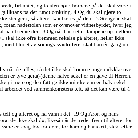
n
bredt
,
firkantet
,
og
to
alen
høit
;
hornene
på
det
skal
være
i
n
gullkrans
på
det
rundt
omkring
.
4
Og
du
skal
gjøre
to
ikke
stenger
i
,
så
alteret
kan
bæres
på
dem
.
5
Stengene
skal
k
,
foran
nådestolen
som
er
ovenover
vidnesbyrdet
,
hvor
jeg
al
han
brenne
den
.
8
Og
når
han
setter
lampene
op
mellem
9
I
skal
ikke
ofre
fremmed
røkelse
på
alteret
,
heller
ikke
n
;
med
blodet
av
sonings-syndofferet
skal
han
én
gang
om
liv
når
de
telles
,
så
det
ikke
skal
komme
nogen
ulykke
over
kelen
er
tyve
gera
(
-
)
denne
halve
sekel
er
en
gave
til
Herren
.
kke
gi
mere
og
den
fattige
ikke
mindre
enn
en
halv
sekel
til
arbeidet
ved
sammenkomstens
telt
,
så
det
kan
være
til
å
ns
telt
og
alteret
og
ha
vann
i
det
.
19
Og
Aron
og
hans
forat
de
ikke
skal
dø
;
likeså
når
de
treder
frem
til
alteret
for
l
være
en
evig
lov
for
dem
,
for
ham
og
hans
ætt
,
slekt
efter