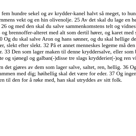
a
fem
hundre
sekel
og
av
krydder-kanel
halvt
så
meget
,
to
hun
dommens
vekt
og
en
hin
olivenolje
.
25
Av
det
skal
du
lage
en
h
,
26
og
med
den
skal
du
salve
sammenkomstens
telt
og
vidne
8
og
brennoffer-alteret
med
alt
som
dertil
hører
,
og
karet
med
0
Og
du
skal
salve
Aron
og
hans
sønner
,
og
du
skal
hellige
d
er
,
slekt
efter
slekt
.
32
På
et
annet
menneskes
legeme
må
de
r
.
33
Den
som
lager
maken
til
denne
kryddersalve
,
eller
som
kte
og
sjønegl
og
galban
(
-
)
disse
tre
slags
krydderier
(
-
)
og
ren
v
om
det
gjøres
av
dem
som
lager
salve
,
saltet
,
ren
,
hellig
.
36
O
sammen
med
dig
;
høihellig
skal
det
være
for
eder
.
37
Og
inge
en
til
den
for
å
røke
med
,
han
skal
utryddes
av
sitt
folk
.