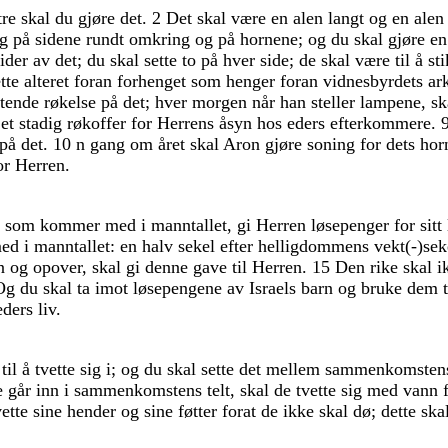
tre
skal
du
gjøre
det
.
2
Det
skal
være
en
alen
langt
og
en
ale
og
på
sidene
rundt
omkring
og
på
hornene
;
og
du
skal
gjøre
e
sider
av
det
;
du
skal
sette
to
på
hver
side
;
de
skal
være
til
å
st
ette
alteret
foran
forhenget
som
henger
foran
vidnesbyrdets
ar
ktende
røkelse
på
det
;
hver
morgen
når
han
steller
lampene
,
sk
e
et
stadig
røkoffer
for
Herrens
åsyn
hos
eders
efterkommere
.
på
det
.
10
n
gang
om
året
skal
Aron
gjøre
soning
for
dets
hor
or
Herren
.
e
som
kommer
med
i
manntallet
,
gi
Herren
løsepenger
for
sitt
ed
i
manntallet
:
en
halv
sekel
efter
helligdommens
vekt
(
-
)
se
en
og
opover
,
skal
gi
denne
gave
til
Herren
.
15
Den
rike
skal
i
Og
du
skal
ta
imot
løsepengene
av
Israels
barn
og
bruke
dem
eders
liv
.
r
til
å
tvette
sig
i
;
og
du
skal
sette
det
mellem
sammenkomste
e
går
inn
i
sammenkomstens
telt
,
skal
de
tvette
sig
med
vann
vette
sine
hender
og
sine
føtter
forat
de
ikke
skal
dø
;
dette
ska