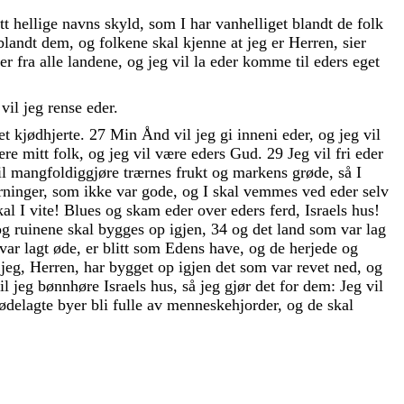
tt
hellige
navns
skyld
,
som
I
har
vanhelliget
blandt
de
folk
blandt
dem
,
og
folkene
skal
kjenne
at
jeg
er
Herren
,
sier
der
fra
alle
landene
,
og
jeg
vil
la
eder
komme
til
eders
eget
r
vil
jeg
rense
eder
.
et
kjødhjerte
.
27
Min
Ånd
vil
jeg
gi
inneni
eder
,
og
jeg
vil
ære
mitt
folk
,
og
jeg
vil
være
eders
Gud
.
29
Jeg
vil
fri
eder
il
mangfoldiggjøre
trærnes
frukt
og
markens
grøde
,
så
I
rninger
,
som
ikke
var
gode
,
og
I
skal
vemmes
ved
eder
selv
kal
I
vite
!
Blues
og
skam
eder
over
eders
ferd
,
Israels
hus
!
og
ruinene
skal
bygges
op
igjen
,
34
og
det
land
som
var
lag
var
lagt
øde
,
er
blitt
som
Edens
have
,
og
de
herjede
og
t
jeg
,
Herren
,
har
bygget
op
igjen
det
som
var
revet
ned
,
og
il
jeg
bønnhøre
Israels
hus
,
så
jeg
gjør
det
for
dem
:
Jeg
vil
ødelagte
byer
bli
fulle
av
menneskehjorder
,
og
de
skal