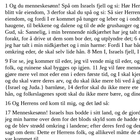
1
Og
du
menneskesønn
!
Spå
om
Israels
fjell
og
si
:
Hør
Her
blitt
vår
eiendom
,
3
derfor
skal
du
spå
og
si
:
Så
sier
Herren
eiendom
,
og
fordi
I
er
kommet
på
tunger
og
leber
og
i
ond
haugene
,
til
bekkene
og
dalene
og
til
de
øde
grushauger
o
Gud
,
så
:
Sannelig
,
i
min
brennende
nidkjærhet
har
jeg
talt
forakt
,
for
å
drive
ut
dem
som
bor
der
,
og
utplyndre
det
;
6
jeg
har
talt
i
min
nidkjærhet
og
i
min
harme
:
Fordi
I
har
bå
omkring
eder
,
de
skal
selv
lide
hån
.
8
Men
I
,
Israels
fjell
,
9
For
se
,
jeg
kommer
til
eder
,
jeg
vil
vende
mig
til
eder
,
o
folk
,
og
ruinene
skal
bygges
op
igjen
.
11
Jeg
vil
føre
menn
gjøre
mere
vel
mot
eder
enn
i
eders
første
tid
,
og
I
skal
kj
og
du
skal
være
deres
arv
,
og
du
skal
ikke
mere
bli
ved
å
g
{
Israel
og
Juda
.
}
barnløse
,
14
derfor
skal
du
ikke
mere
ete
hån
,
og
folkeslagenes
spott
skal
du
ikke
mere
bære
,
og
din
16
Og
Herrens
ord
kom
til
mig
,
og
det
lød
så
:
17
Menneskesønn
!
Israels
hus
bodde
i
sitt
land
,
og
de
gjor
jeg
min
harme
over
dem
for
det
blods
skyld
som
de
hadde
og
de
blev
strødd
omkring
i
landene
;
efter
deres
ferd
og
de
sagt
om
dem
:
Dette
er
Herrens
folk
,
og
allikevel
måtte
de
var
kommet
til
.