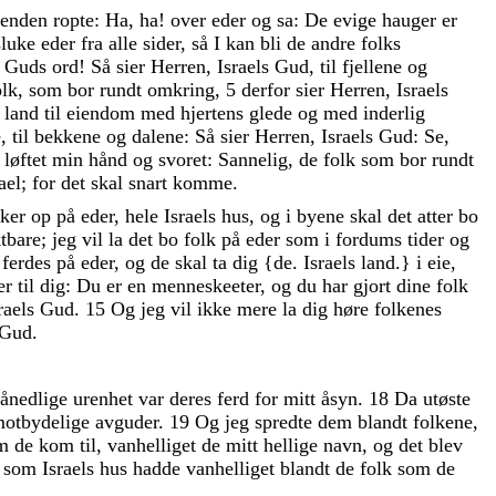
ienden
ropte
:
Ha
,
ha
!
over
eder
og
sa
:
De
evige
hauger
er
sluke
eder
fra
alle
sider
,
så
I
kan
bli
de
andre
folks
s
Guds
ord
!
Så
sier
Herren
,
Israels
Gud
,
til
fjellene
og
olk
,
som
bor
rundt
omkring
,
5
derfor
sier
Herren
,
Israels
t
land
til
eiendom
med
hjertens
glede
og
med
inderlig
e
,
til
bekkene
og
dalene
:
Så
sier
Herren
,
Israels
Gud
:
Se
,
r
løftet
min
hånd
og
svoret
:
Sannelig
,
de
folk
som
bor
rundt
ael
;
for
det
skal
snart
komme
.
sker
op
på
eder
,
hele
Israels
hus
,
og
i
byene
skal
det
atter
bo
ktbare
;
jeg
vil
la
det
bo
folk
på
eder
som
i
fordums
tider
og
,
ferdes
på
eder
,
og
de
skal
ta
dig
{
de
.
Israels
land
.
}
i
eie
,
ier
til
dig
:
Du
er
en
menneskeeter
,
og
du
har
gjort
dine
folk
raels
Gud
.
15
Og
jeg
vil
ikke
mere
la
dig
høre
folkenes
Gud
.
ånedlige
urenhet
var
deres
ferd
for
mitt
åsyn
.
18
Da
utøste
otbydelige
avguder
.
19
Og
jeg
spredte
dem
blandt
folkene
,
om
de
kom
til
,
vanhelliget
de
mitt
hellige
navn
,
og
det
blev
,
som
Israels
hus
hadde
vanhelliget
blandt
de
folk
som
de