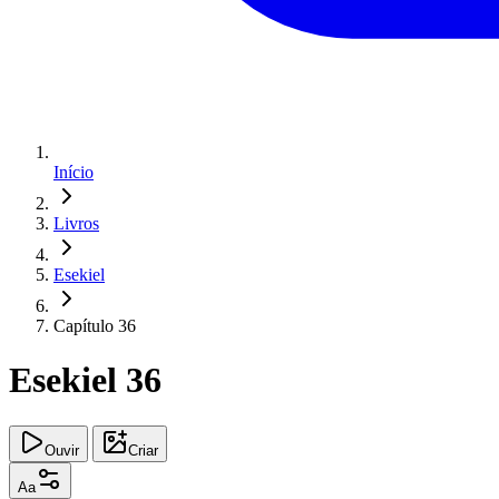
Início
Livros
Esekiel
Capítulo 36
Esekiel 36
Ouvir
Criar
Aa