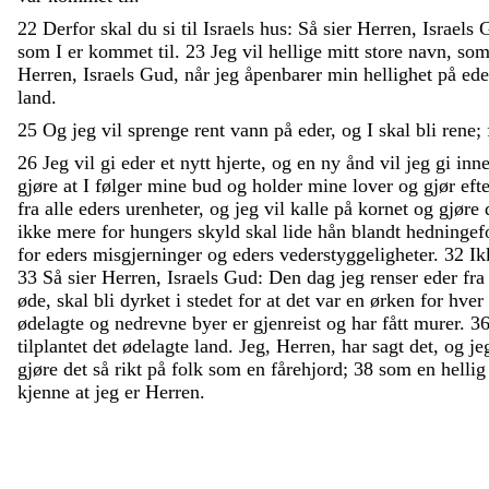
22
Derfor
skal
du
si
til
Israels
hus
:
Så
sier
Herren
,
Israels
som
I
er
kommet
til
.
23
Jeg
vil
hellige
mitt
store
navn
,
so
Herren
,
Israels
Gud
,
når
jeg
åpenbarer
min
hellighet
på
ed
land
.
25
Og
jeg
vil
sprenge
rent
vann
på
eder
,
og
I
skal
bli
rene
;
26
Jeg
vil
gi
eder
et
nytt
hjerte
,
og
en
ny
ånd
vil
jeg
gi
inn
gjøre
at
I
følger
mine
bud
og
holder
mine
lover
og
gjør
eft
fra
alle
eders
urenheter
,
og
jeg
vil
kalle
på
kornet
og
gjøre
ikke
mere
for
hungers
skyld
skal
lide
hån
blandt
hedningef
for
eders
misgjerninger
og
eders
vederstyggeligheter
.
32
I
33
Så
sier
Herren
,
Israels
Gud
:
Den
dag
jeg
renser
eder
fr
øde
,
skal
bli
dyrket
i
stedet
for
at
det
var
en
ørken
for
hver
ødelagte
og
nedrevne
byer
er
gjenreist
og
har
fått
murer
.
3
tilplantet
det
ødelagte
land
.
Jeg
,
Herren
,
har
sagt
det
,
og
je
gjøre
det
så
rikt
på
folk
som
en
fårehjord
;
38
som
en
helli
kjenne
at
jeg
er
Herren
.