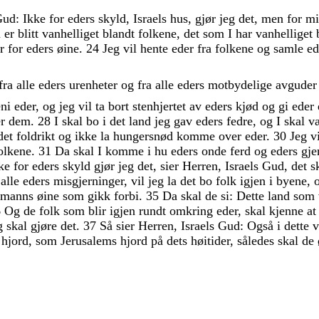
Gud
:
Ikke
for
eders
skyld
,
Israels
hus
,
gjør
jeg
det
,
men
for
mi
m
er
blitt
vanhelliget
blandt
folkene
,
det
som
I
har
vanhelliget
er
for
eders
øine
.
24
Jeg
vil
hente
eder
fra
folkene
og
samle
e
fra
alle
eders
urenheter
og
fra
alle
eders
motbydelige
avgude
eni
eder
,
og
jeg
vil
ta
bort
stenhjertet
av
eders
kjød
og
gi
eder
er
dem
.
28
I
skal
bo
i
det
land
jeg
gav
eders
fedre
,
og
I
skal
v
det
foldrikt
og
ikke
la
hungersnød
komme
over
eder
.
30
Jeg
v
olkene
.
31
Da
skal
I
komme
i
hu
eders
onde
ferd
og
eders
gje
kke
for
eders
skyld
gjør
jeg
det
,
sier
Herren
,
Israels
Gud
,
det
s
a
alle
eders
misgjerninger
,
vil
jeg
la
det
bo
folk
igjen
i
byene
,
manns
øine
som
gikk
forbi
.
35
Da
skal
de
si
:
Dette
land
som
6
Og
de
folk
som
blir
igjen
rundt
omkring
eder
,
skal
kjenne
a
g
skal
gjøre
det
.
37
Så
sier
Herren
,
Israels
Gud
:
Også
i
dette
v
g
hjord
,
som
Jerusalems
hjord
på
dets
høitider
,
således
skal
de