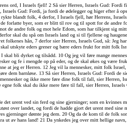
rens
ord
,
I
Israels
fjell
!
2
Så
sier
Herren
,
Israels
Gud
:
Fordi
f
,
Israels
Gud
:
Fordi
,
ja
fordi
de
ødelegger
og
higer
efter
å
op
t
rykte
blandt
folk
,
4
derfor
,
I
Israels
fjell
,
hør
Herrens
,
Israel
g
de
forlatte
byer
,
som
er
blitt
til
rov
og
til
spott
for
de
andre
f
mot
de
andre
folk
og
mot
hele
Edom
,
som
har
tilkjent
sig
mit
derfor
skal
du
spå
om
Israels
land
og
si
til
fjellene
og
haugen
ret
folkenes
hån
,
7
derfor
sier
Herren
,
Israels
Gud
,
så
:
Jeg
ha
I
skal
utskyte
eders
grener
og
bære
eders
frukt
for
mitt
folk
Isr
g
I
skal
bli
dyrket
og
tilsådd
.
10
Og
jeg
vil
føre
mange
menne
esker
og
fe
i
mengde
op
på
eder
,
og
de
skal
økes
og
være
fru
enne
at
jeg
er
Herren
.
12
Jeg
vil
la
mennesker
,
mitt
folk
Israel
jøre
dem
barnløse
.
13
Så
sier
Herren
,
Israels
Gud
:
Fordi
de
s
mennesker
og
ikke
mere
føre
dine
folk
til
fall
,
sier
Herren
,
Is
e
egne
folk
skal
du
ikke
mere
føre
til
fall
,
sier
Herren
,
Israels
de
det
urent
ved
sin
ferd
og
sine
gjerninger
;
som
en
kvinnes
m
utøst
over
landet
,
og
fordi
de
hadde
gjort
det
urent
med
sine
m
res
gjerninger
dømte
jeg
dem
.
20
Og
da
de
kom
til
de
folk
s
dra
ut
av
hans
land
!
21
Da
ynkedes
jeg
over
mitt
hellige
navn