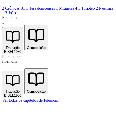
2 Crônicas 31
1 Tessalonicenses 1
Miquéias 4
1 Timóteo 2
Neemias
1
3 João 1
Filemom
1
Tradução
Composição
BIBEL1930
Publicidade
Filemom
1
Tradução
Composição
BIBEL1930
Ver todos os capítulos de Filemom