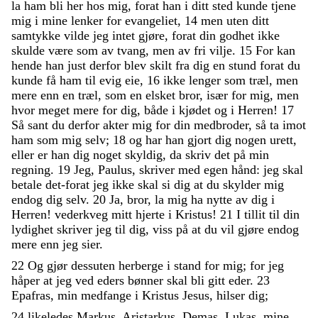
la
ham
bli
her
hos
mig
,
forat
han
i
ditt
sted
kunde
tjene
mig
i
mine
lenker
for
evangeliet
,
14
men
uten
ditt
samtykke
vilde
jeg
intet
gjøre
,
forat
din
godhet
ikke
skulde
være
som
av
tvang
,
men
av
fri
vilje
.
15
For
kan
hende
han
just
derfor
blev
skilt
fra
dig
en
stund
forat
du
kunde
få
ham
til
evig
eie
,
16
ikke
lenger
som
træl
,
men
mere
enn
en
træl
,
som
en
elsket
bror
,
især
for
mig
,
men
hvor
meget
mere
for
dig
,
både
i
kjødet
og
i
Herren
!
17
Så
sant
du
derfor
akter
mig
for
din
medbroder
,
så
ta
imot
ham
som
mig
selv
;
18
og
har
han
gjort
dig
nogen
urett
,
eller
er
han
dig
noget
skyldig
,
da
skriv
det
på
min
regning
.
19
Jeg
,
Paulus
,
skriver
med
egen
hånd
:
jeg
skal
betale
det-forat
jeg
ikke
skal
si
dig
at
du
skylder
mig
endog
dig
selv
.
20
Ja
,
bror
,
la
mig
ha
nytte
av
dig
i
Herren
!
vederkveg
mitt
hjerte
i
Kristus
!
21
I
tillit
til
din
lydighet
skriver
jeg
til
dig
,
viss
på
at
du
vil
gjøre
endog
mere
enn
jeg
sier
.
22
Og
gjør
dessuten
herberge
i
stand
for
mig
;
for
jeg
håper
at
jeg
ved
eders
bønner
skal
bli
gitt
eder
.
23
Epafras
,
min
medfange
i
Kristus
Jesus
,
hilser
dig
;
24
likeledes
Markus
,
Aristarkus
,
Demas
,
Lukas
,
mine