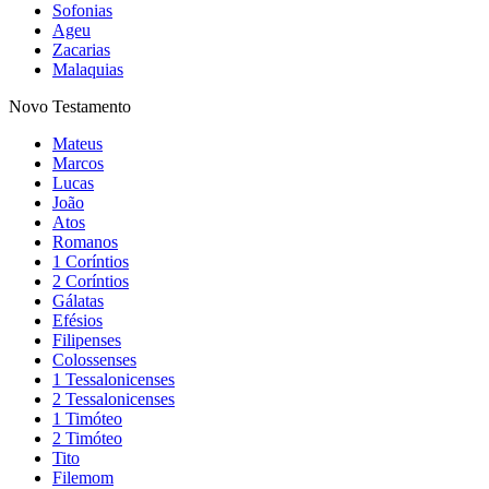
Sofonias
Ageu
Zacarias
Malaquias
Novo Testamento
Mateus
Marcos
Lucas
João
Atos
Romanos
1 Coríntios
2 Coríntios
Gálatas
Efésios
Filipenses
Colossenses
1 Tessalonicenses
2 Tessalonicenses
1 Timóteo
2 Timóteo
Tito
Filemom