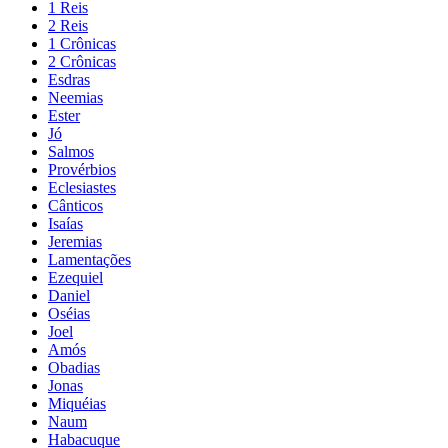
1 Reis
2 Reis
1 Crônicas
2 Crônicas
Esdras
Neemias
Ester
Jó
Salmos
Provérbios
Eclesiastes
Cânticos
Isaías
Jeremias
Lamentações
Ezequiel
Daniel
Oséias
Joel
Amós
Obadias
Jonas
Miquéias
Naum
Habacuque