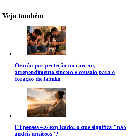
Veja também
Oração por proteção no cárcere,
arrependimento sincero e consolo para o
coração da família
Filipenses 4:6 explicado: o que significa "não
andeis ansiosos"?