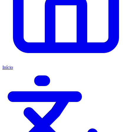
Início