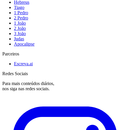
Hebreus
Tiago
1 Pedro
2 Pedro
1 João
2 João
3 João
Judas
Apocalipse
Parceiros
Escreva.ai
Redes Sociais
Para mais conteúdos diários,
nos siga nas redes sociais.