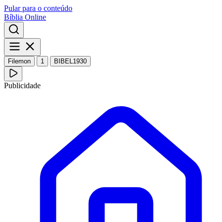
Pular para o conteúdo
Bíblia Online
Filemon
1
BIBEL1930
Publicidade