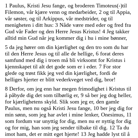
1
Paulus
,
Kristi
Jesu
fange
,
og
broderen
Timoteus
(
-
)
til
Filemon
,
vår
kjære
venn
og
medarbeider
,
2
og
til
Appia
,
vår
søster
,
og
til
Arkippus
,
vår
medstrider
,
og
til
menigheten
i
ditt
hus
:
3
Nåde
være
med
eder
og
fred
fra
Gud
vår
Fader
og
den
Herre
Jesus
Kristus
!
4
Jeg
takker
alltid
min
Gud
når
jeg
kommer
dig
i
hu
i
mine
bønner
,
5
da
jeg
hører
om
din
kjærlighet
og
den
tro
som
du
har
til
den
Herre
Jesus
og
til
alle
de
hellige
,
6
forat
deres
samfund
med
dig
i
troen
må
bli
virksomt
for
Kristus
i
kjennskapet
til
alt
det
gode
som
er
i
eder
.
7
For
stor
glede
og
trøst
fikk
jeg
ved
din
kjærlighet
,
fordi
de
helliges
hjerter
er
blitt
vederkveget
ved
dig
,
bror
!
8
Derfor
,
om
jeg
enn
har
megen
frimodighet
i
Kristus
til
å
påbyde
dig
det
som
tilbørlig
er
,
9
så
ber
jeg
dog
heller
,
for
kjærlighetens
skyld
.
Slik
som
jeg
er
,
den
gamle
Paulus
,
men
nu
også
Kristi
Jesu
fange
,
10
ber
jeg
dig
for
min
sønn
,
som
jeg
har
avlet
i
mine
lenker
,
Onesimus
,
11
som
fordum
var
unyttig
for
dig
,
men
nu
er
nyttig
for
dig
og
for
mig
,
han
som
jeg
sender
tilbake
til
dig
.
12
Ta
du
imot
ham
,
det
er
mitt
eget
hjerte
!
13
Jeg
hadde
lyst
til
å