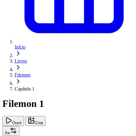
Início
Livros
Filemon
Capítulo 1
Filemon 1
Ouvir
Criar
Aa