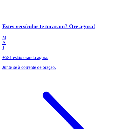
Estes versículos te tocaram? Ore agora!
M
A
J
+581 estão orando agora.
Junte-se à corrente de oração.