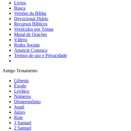
Livros
Busca
Versões da Bíblia
Devocional Diário
Recursos Bíblicos
Versículos por Temas
Mural de Orações
Vídeos
Redes Sociais
Anuncie Conosco
Termos de uso e Privacidade
Antigo Testamento
Gênesis
Êxodo
Levítico
Números
Deuteronômio
Josué
Juízes
Rute
1 Samuel
2 Samuel