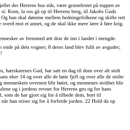
jellet
der
Herrens
hus
står
,
være
grunnfestet
på
toppen
av
g
si
:
Kom
,
la
oss
gå
op
til
Herrens
berg
,
til
Jakobs
Guds
Og
han
skal
dømme
mellem
hedningefolkene
og
skifte
rett
te
sverd
mot
et
annet
,
og
de
skal
ikke
mere
lære
å
føre
krig
.
ennesker
av
fremmed
ætt
drar
de
inn
i
landet
i
mengde
.
en
ende
på
dets
vogner
;
8
deres
land
blev
fullt
av
avguder
;
e
!
en
,
hærskarenes
Gud
,
har
satt
en
dag
til
dom
over
alt
stolt
sans
eker
14
og
over
alle
de
høie
fjell
og
over
alle
de
stolte
g
menneskets
overmot
blir
bøiet
,
og
mennenes
stolthet
blir
hulene
og
i
jordens
revner
for
Herrens
gru
og
for
hans
l
,
som
de
har
gjort
sig
for
å
tilbede
dem
,
bort
til
,
når
han
reiser
sig
for
å
forferde
jorden
.
22
Hold
da
op