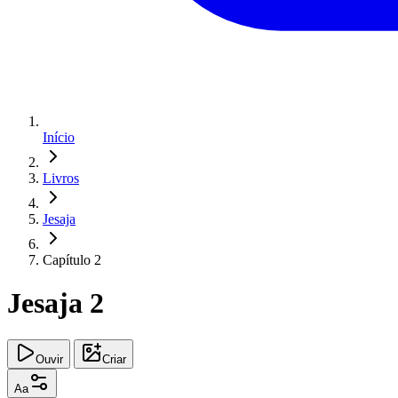
Início
Livros
Jesaja
Capítulo 2
Jesaja 2
Ouvir
Criar
Aa