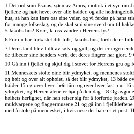
1
Det
ord
som
Esaias
,
sønn
av
Amos
,
mottok
i
et
syn
om
J
fjellene
og
høit
hevet
over
alle
høider
,
og
alle
hedningefol
hus
,
så
han
kan
lære
oss
sine
veier
,
og
vi
ferdes
på
hans
sti
for
mange
folkeslag
,
og
de
skal
smi
sine
sverd
om
til
hakk
5
Jakobs
hus
!
Kom
,
la
oss
vandre
i
Herrens
lys
!
6
For
du
har
forkastet
ditt
folk
,
Jakobs
hus
,
fordi
de
er
full
7
Deres
land
blev
fullt
av
sølv
og
gull
,
og
det
er
ingen
end
de
tilbeder
sine
henders
verk
,
det
deres
fingrer
har
gjort
.
9
10
Gå
inn
i
fjellet
og
skjul
dig
i
støvet
for
Herrens
gru
og
f
11
Menneskets
stolte
øine
blir
ydmyket
,
og
mennenes
stol
og
høit
og
over
alt
ophøiet
,
så
det
blir
ydmyket
,
13
både
o
høider
15
og
over
hvert
høit
tårn
og
over
hver
fast
mur
16
ydmyket
,
og
Herren
alene
er
høi
på
den
dag
.
18
Og
avgude
høihets
herlighet
,
når
han
reiser
sig
for
å
forferde
jorden
.
2
muldvarpene
og
flaggermusene
21
og
gå
inn
i
fjellkløftene
med
å
stole
på
mennesket
,
i
hvis
nese
det
bare
er
et
pust
!
H