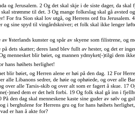
uda
og
Jerusalem
.
2
Og
det
skal
skje
i
de
siste
dager
,
da
skal
f
k
skal
strømme
til
det
.
3
Og
mange
folkeslag
skal
gå
avsted
o
er
!
For
fra
Sion
skal
lov
utgå
,
og
Herrens
ord
fra
Jerusalem
.
4
er
og
sine
spyd
til
vingårdskniver
;
et
folk
skal
ikke
lenger
løf
e
av
¥
sterlands
kunster
og
spår
av
skyene
som
filistrene
,
og
m
e
på
dets
skatter
;
deres
land
blev
fullt
av
hester
,
og
det
er
ing
Og
mennesket
blir
bøiet
,
og
mannen
ydmyket
(
-
)
tilgi
dem
ikk
or
hans
høihets
herlighet
!
thet
blir
bøiet
,
og
Herren
alene
er
høi
på
den
dag
.
12
For
Herr
ver
alle
Libanons
sedrer
,
de
høie
og
ophøiede
,
og
over
alle
Ba
og
over
alle
Tarsis-skib
og
over
alt
som
er
fagert
å
skue
.
17
O
ne
(
-
)
med
dem
er
det
helt
forbi
.
19
Og
folk
skal
gå
inn
i
fjell
0
På
den
dag
skal
menneskene
kaste
sine
guder
av
sølv
og
gul
og
i
berghulene
for
Herrens
gru
og
for
hans
høihets
herlighet
vad
er
han
å
akte
for
?