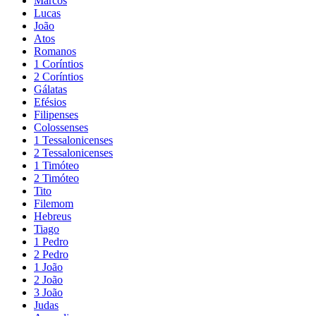
Marcos
Lucas
João
Atos
Romanos
1 Coríntios
2 Coríntios
Gálatas
Efésios
Filipenses
Colossenses
1 Tessalonicenses
2 Tessalonicenses
1 Timóteo
2 Timóteo
Tito
Filemom
Hebreus
Tiago
1 Pedro
2 Pedro
1 João
2 João
3 João
Judas