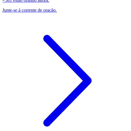
+581 estão orando agora.
Junte-se à corrente de oração.