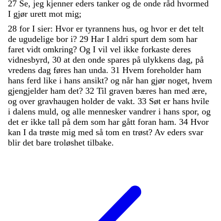
27
Se
,
jeg
kjenner
eders
tanker
og
de
onde
råd
hvormed
I
gjør
urett
mot
mig
;
28
for
I
sier
:
Hvor
er
tyrannens
hus
,
og
hvor
er
det
telt
de
ugudelige
bor
i
?
29
Har
I
aldri
spurt
dem
som
har
faret
vidt
omkring
?
Og
I
vil
vel
ikke
forkaste
deres
vidnesbyrd
,
30
at
den
onde
spares
på
ulykkens
dag
,
på
vredens
dag
føres
han
unda
.
31
Hvem
foreholder
ham
hans
ferd
like
i
hans
ansikt
?
og
når
han
gjør
noget
,
hvem
gjengjelder
ham
det
?
32
Til
graven
bæres
han
med
ære
,
og
over
gravhaugen
holder
de
vakt
.
33
Søt
er
hans
hvile
i
dalens
muld
,
og
alle
mennesker
vandrer
i
hans
spor
,
og
det
er
ikke
tall
på
dem
som
har
gått
foran
ham
.
34
Hvor
kan
I
da
trøste
mig
med
så
tom
en
trøst
?
Av
eders
svar
blir
det
bare
troløshet
tilbake
.