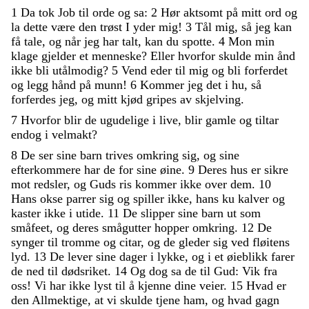
1
Da
tok
Job
til
orde
og
sa
:
2
Hør
aktsomt
på
mitt
ord
og
la
dette
være
den
trøst
I
yder
mig
!
3
Tål
mig
,
så
jeg
kan
få
tale
,
og
når
jeg
har
talt
,
kan
du
spotte
.
4
Mon
min
klage
gjelder
et
menneske
?
Eller
hvorfor
skulde
min
ånd
ikke
bli
utålmodig
?
5
Vend
eder
til
mig
og
bli
forferdet
og
legg
hånd
på
munn
!
6
Kommer
jeg
det
i
hu
,
så
forferdes
jeg
,
og
mitt
kjød
gripes
av
skjelving
.
7
Hvorfor
blir
de
ugudelige
i
live
,
blir
gamle
og
tiltar
endog
i
velmakt
?
8
De
ser
sine
barn
trives
omkring
sig
,
og
sine
efterkommere
har
de
for
sine
øine
.
9
Deres
hus
er
sikre
mot
redsler
,
og
Guds
ris
kommer
ikke
over
dem
.
10
Hans
okse
parrer
sig
og
spiller
ikke
,
hans
ku
kalver
og
kaster
ikke
i
utide
.
11
De
slipper
sine
barn
ut
som
småfeet
,
og
deres
smågutter
hopper
omkring
.
12
De
synger
til
tromme
og
citar
,
og
de
gleder
sig
ved
fløitens
lyd
.
13
De
lever
sine
dager
i
lykke
,
og
i
et
øieblikk
farer
de
ned
til
dødsriket
.
14
Og
dog
sa
de
til
Gud
:
Vik
fra
oss
!
Vi
har
ikke
lyst
til
å
kjenne
dine
veier
.
15
Hvad
er
den
Allmektige
,
at
vi
skulde
tjene
ham
,
og
hvad
gagn