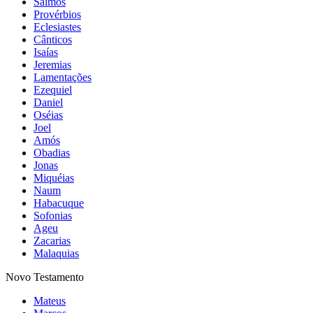
Salmos
Provérbios
Eclesiastes
Cânticos
Isaías
Jeremias
Lamentações
Ezequiel
Daniel
Oséias
Joel
Amós
Obadias
Jonas
Miquéias
Naum
Habacuque
Sofonias
Ageu
Zacarias
Malaquias
Novo Testamento
Mateus