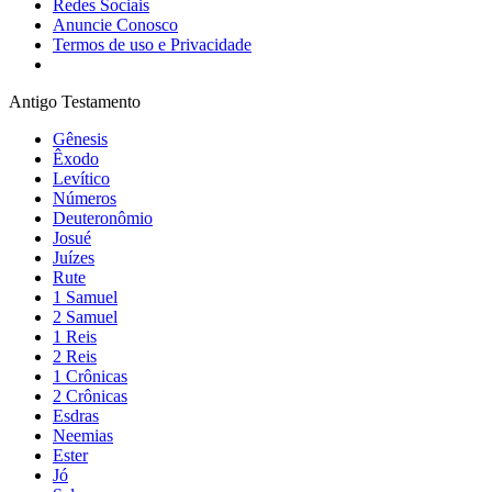
Redes Sociais
Anuncie Conosco
Termos de uso e Privacidade
Antigo Testamento
Gênesis
Êxodo
Levítico
Números
Deuteronômio
Josué
Juízes
Rute
1 Samuel
2 Samuel
1 Reis
2 Reis
1 Crônicas
2 Crônicas
Esdras
Neemias
Ester
Jó