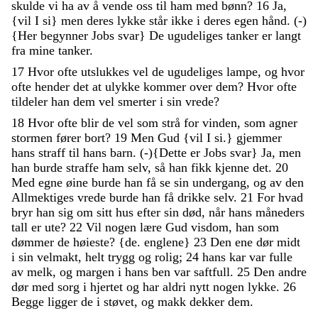
skulde
vi
ha
av
å
vende
oss
til
ham
med
bønn
?
16
Ja
,
{
vil
I
si
}
men
deres
lykke
står
ikke
i
deres
egen
hånd
.
(
-
)
{
Her
begynner
Jobs
svar
}
De
ugudeliges
tanker
er
langt
fra
mine
tanker
.
17
Hvor
ofte
utslukkes
vel
de
ugudeliges
lampe
,
og
hvor
ofte
hender
det
at
ulykke
kommer
over
dem
?
Hvor
ofte
tildeler
han
dem
vel
smerter
i
sin
vrede
?
18
Hvor
ofte
blir
de
vel
som
strå
for
vinden
,
som
agner
stormen
fører
bort
?
19
Men
Gud
{
vil
I
si
.
}
gjemmer
hans
straff
til
hans
barn
.
(
-
)
{
Dette
er
Jobs
svar
}
Ja
,
men
han
burde
straffe
ham
selv
,
så
han
fikk
kjenne
det
.
20
Med
egne
øine
burde
han
få
se
sin
undergang
,
og
av
den
Allmektiges
vrede
burde
han
få
drikke
selv
.
21
For
hvad
bryr
han
sig
om
sitt
hus
efter
sin
død
,
når
hans
måneders
tall
er
ute
?
22
Vil
nogen
lære
Gud
visdom
,
han
som
dømmer
de
høieste
?
{
de
.
englene
}
23
Den
ene
dør
midt
i
sin
velmakt
,
helt
trygg
og
rolig
;
24
hans
kar
var
fulle
av
melk
,
og
margen
i
hans
ben
var
saftfull
.
25
Den
andre
dør
med
sorg
i
hjertet
og
har
aldri
nytt
nogen
lykke
.
26
Begge
ligger
de
i
støvet
,
og
makk
dekker
dem
.