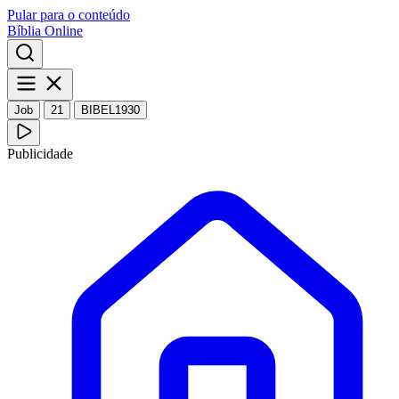
Pular para o conteúdo
Bíblia Online
Job
21
BIBEL1930
Publicidade