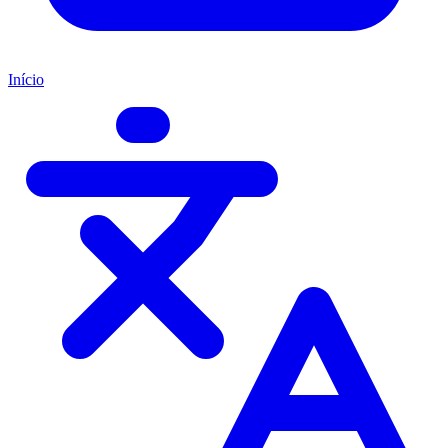
Início