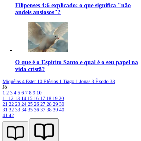
Filipenses 4:6 explicado: o que significa "não
andeis ansiosos"?
O que é o Espírito Santo e qual é o seu papel na
vida cristã?
Miquéias 4
Ester 10
Efésios 1
Tiago 1
Jonas 3
Êxodo 38
Jó
1
2
3
4
5
6
7
8
9
10
11
12
13
14
15
16
17
18
19
20
21
22
23
24
25
26
27
28
29
30
31
32
33
34
35
36
37
38
39
40
41
42