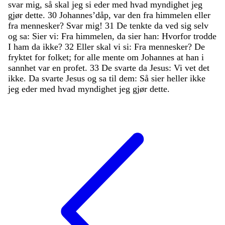
svar
mig
,
så
skal
jeg
si
eder
med
hvad
myndighet
jeg
gjør
dette
.
30
Johannes’dåp
,
var
den
fra
himmelen
eller
fra
mennesker
?
Svar
mig
!
31
De
tenkte
da
ved
sig
selv
og
sa
:
Sier
vi
:
Fra
himmelen
,
da
sier
han
:
Hvorfor
trodde
I
ham
da
ikke
?
32
Eller
skal
vi
si
:
Fra
mennesker
?
De
fryktet
for
folket
;
for
alle
mente
om
Johannes
at
han
i
sannhet
var
en
profet
.
33
De
svarte
da
Jesus
:
Vi
vet
det
ikke
.
Da
svarte
Jesus
og
sa
til
dem
:
Så
sier
heller
ikke
jeg
eder
med
hvad
myndighet
jeg
gjør
dette
.