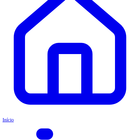
Início