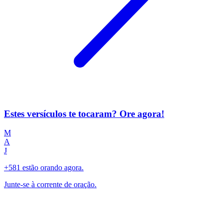
Estes versículos te tocaram? Ore agora!
M
A
J
+581 estão orando agora.
Junte-se à corrente de oração.