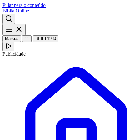
Pular para o conteúdo
Bíblia Online
Markus
11
BIBEL1930
Publicidade