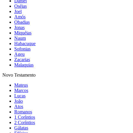
Daniel
Oséias
Joel
Amós
Obadias
Jonas
Miquéias
Naum
Habacuque
Sofonias
Ageu
Zacarias
Malaquias
Novo Testamento
Mateus
Marcos
Lucas
João
Atos
Romanos
1 Coríntios
2 Coríntios
Gálatas