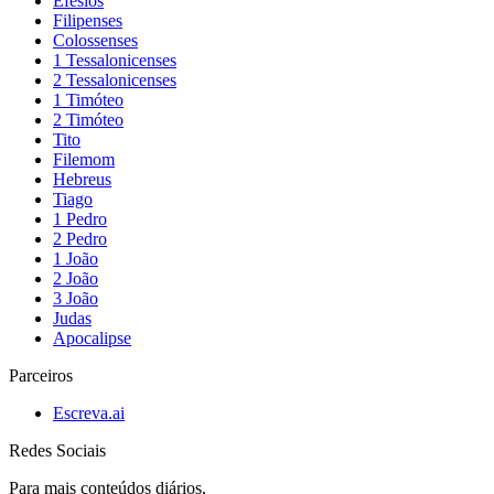
Efésios
Filipenses
Colossenses
1 Tessalonicenses
2 Tessalonicenses
1 Timóteo
2 Timóteo
Tito
Filemom
Hebreus
Tiago
1 Pedro
2 Pedro
1 João
2 João
3 João
Judas
Apocalipse
Parceiros
Escreva.ai
Redes Sociais
Para mais conteúdos diários,