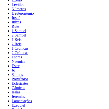
Êxodo
Levítico
Números
Deuteronômio
Josué
Juízes
Rute
1 Samuel
2 Samuel
1 Reis
2 Reis
1 Crônicas
2 Crônicas
Esdras
Neemias
Ester
Jó
Salmos
Provérbios
Eclesiastes
Cânticos
Isaías
Jeremias
Lamentações
Ezequiel