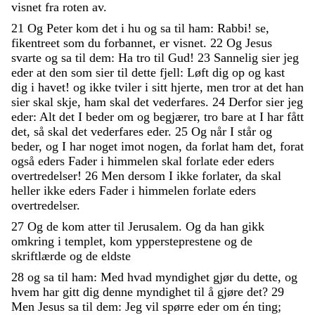
visnet
fra
roten
av
.
21
Og
Peter
kom
det
i
hu
og
sa
til
ham
:
Rabbi
!
se
,
fikentreet
som
du
forbannet
,
er
visnet
.
22
Og
Jesus
svarte
og
sa
til
dem
:
Ha
tro
til
Gud
!
23
Sannelig
sier
jeg
eder
at
den
som
sier
til
dette
fjell
:
Løft
dig
op
og
kast
dig
i
havet
!
og
ikke
tviler
i
sitt
hjerte
,
men
tror
at
det
han
sier
skal
skje
,
ham
skal
det
vederfares
.
24
Derfor
sier
jeg
eder
:
Alt
det
I
beder
om
og
begjærer
,
tro
bare
at
I
har
fått
det
,
så
skal
det
vederfares
eder
.
25
Og
når
I
står
og
beder
,
og
I
har
noget
imot
nogen
,
da
forlat
ham
det
,
forat
også
eders
Fader
i
himmelen
skal
forlate
eder
eders
overtredelser
!
26
Men
dersom
I
ikke
forlater
,
da
skal
heller
ikke
eders
Fader
i
himmelen
forlate
eders
overtredelser
.
27
Og
de
kom
atter
til
Jerusalem
.
Og
da
han
gikk
omkring
i
templet
,
kom
yppersteprestene
og
de
skriftlærde
og
de
eldste
28
og
sa
til
ham
:
Med
hvad
myndighet
gjør
du
dette
,
og
hvem
har
gitt
dig
denne
myndighet
til
å
gjøre
det
?
29
Men
Jesus
sa
til
dem
:
Jeg
vil
spørre
eder
om
én
ting
;