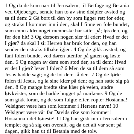
1
Og
da
de
kom
nær
til
Jerusalem
,
til
Betfage
og
Betania
ved
Oljeberget
,
sendte
han
to
av
sine
disipler
avsted
og
sa
til
dem
:
2
Gå
bort
til
den
by
som
ligger
rett
for
eder
,
og
straks
I
kommer
inn
i
den
,
skal
I
finne
en
fole
bundet
,
som
ennu
aldri
noget
menneske
har
sittet
på
;
løs
den
,
og
før
den
hit
!
3
Og
dersom
nogen
sier
til
eder
:
Hvad
er
det
I
gjør
?
da
skal
I
si
:
Herren
har
bruk
for
den
,
og
han
sender
den
straks
tilbake
igjen
.
4
Og
de
gikk
avsted
,
og
fant
folen
bundet
ved
døren
utenfor
på
gaten
og
løste
den
.
5
Og
nogen
av
dem
som
stod
der
,
sa
til
dem
:
Hvad
er
det
I
gjør
?
løser
I
folen
?
6
Men
de
sa
til
dem
så
som
Jesus
hadde
sagt
;
og
de
lot
dem
få
den
.
7
Og
de
førte
folen
til
Jesus
,
og
la
sine
klær
på
den
;
og
han
satte
sig
på
den
.
8
Og
mange
bredte
sine
klær
på
veien
,
andre
løvkvister
,
som
de
hadde
hugget
på
markene
.
9
Og
de
som
gikk
foran
,
og
de
som
fulgte
efter
,
ropte
:
Hosianna
!
Velsignet
være
han
som
kommer
i
Herrens
navn
!
10
Velsignet
være
vår
far
Davids
rike
som
kommer
!
Hosianna
i
det
høieste
!
11
Og
han
gikk
inn
i
Jerusalem
i
templet
og
så
sig
om
overalt
,
og
da
det
alt
var
sent
på
dagen
,
gikk
han
ut
til
Betania
med
de
tolv
.