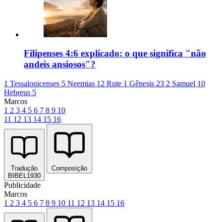
Filipenses 4:6 explicado: o que significa "não
andeis ansiosos"?
1 Tessalonicenses 5
Neemias 12
Rute 1
Gênesis 23
2 Samuel 10
Hebreus 5
Marcos
1
2
3
4
5
6
7
8
9
10
11
12
13
14
15
16
Tradução
Composição
BIBEL1930
Publicidade
Marcos
1
2
3
4
5
6
7
8
9
10
11
12
13
14
15
16