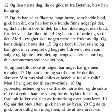
12
Og
den
næste
dag
,
da
de
gikk
ut
fra
Betania
,
blev
han
hungrig
.
13
Og
da
han
så
et
fikentre
langt
borte
,
som
hadde
blad
,
gikk
han
dit
,
om
han
kanskje
kunde
finne
noget
på
det
,
og
da
han
kom
bort
til
det
,
fant
han
ikke
noget
uten
blad
;
for
det
var
ikke
fikentid
.
14
Og
han
tok
til
orde
og
sa
til
det
:
Aldri
i
evighet
skal
nogen
mere
ete
frukt
av
dig
!
Og
hans
disipler
hørte
det
.
15
Og
de
kom
til
Jerusalem
;
og
han
gikk
inn
i
templet
og
begynte
å
drive
ut
dem
som
solgte
og
kjøpte
i
templet
,
og
pengevekslernes
bord
og
duekremmernes
stoler
veltet
han
,
16
og
han
tillot
ikke
at
nogen
bar
noget
kar
gjennem
templet
.
17
Og
han
lærte
og
sa
til
dem
:
Er
det
ikke
skrevet
:
Mitt
hus
skal
kalles
et
bedehus
for
alle
folk
?
Men
I
har
gjort
det
til
en
røverhule
.
18
Og
yppersteprestene
og
de
skriftlærde
hørte
det
,
og
de
søkte
råd
til
å
rydde
ham
av
veien
;
for
de
fryktet
for
ham
,
fordi
alt
folket
var
slått
av
forundring
over
hans
lære
.
19
Og
når
det
blev
aften
,
gikk
han
ut
av
byen
.
20
Og
da
de
gikk
forbi
tidlig
om
morgenen
,
så
de
at
fikentreet
var