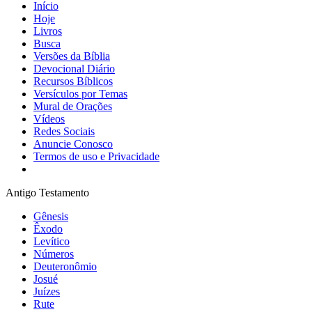
Início
Hoje
Livros
Busca
Versões da Bíblia
Devocional Diário
Recursos Bíblicos
Versículos por Temas
Mural de Orações
Vídeos
Redes Sociais
Anuncie Conosco
Termos de uso e Privacidade
Antigo Testamento
Gênesis
Êxodo
Levítico
Números
Deuteronômio
Josué
Juízes
Rute