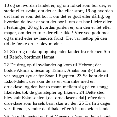
18
og
se
hvordan
landet
er
,
og
om
folket
som
bor
der
,
er
sterkt
eller
svakt
,
om
det
er
lite
eller
stort
,
19
og
hvordan
det
land
er
som
det
bor
i
,
om
det
er
godt
eller
dårlig
,
og
hvordan
de
byer
er
som
det
bor
i
,
om
det
bor
i
leire
eller
i
festninger
,
20
og
hvordan
jorden
er
,
om
den
er
fet
eller
mager
,
om
det
er
trær
der
eller
ikke
!
Vær
ved
godt
mot
og
ta
med
eder
av
landets
frukt
!
Det
var
nettop
på
den
tid
de
første
druer
blev
modne
.
21
Så
drog
de
da
op
og
utspeidet
landet
fra
ørkenen
Sin
til
Rehob
,
bortimot
Hamat
.
22
De
drog
op
til
sydlandet
og
kom
til
Hebron
;
der
bodde
Akiman
,
Sesai
og
Talmai
,
Anaks
barn
(
-
)
Hebron
var
bygget
syv
år
før
Soan
i
Egypten
.
23
Så
kom
de
til
Eskol-dalen
;
der
skar
de
av
en
vinranke
med
en
drueklase
,
og
den
bar
to
mann
mellem
sig
på
en
stang
;
likeledes
tok
de
granatepler
og
fikener
.
24
Dette
sted
blev
kalt
Eskol-dalen
{
de
.
drueklasens
dal
}
efter
den
drueklase
som
Israels
barn
skar
av
der
.
25
Da
firti
dager
var
til
ende
,
vendte
de
tilbake
efter
å
ha
utspeidet
landet
.
26
De
gikk
avsted
og
fant
Moses
og
Aron
og
hele
Israels