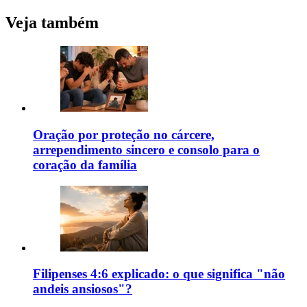
Veja também
Oração por proteção no cárcere,
arrependimento sincero e consolo para o
coração da família
Filipenses 4:6 explicado: o que significa "não
andeis ansiosos"?