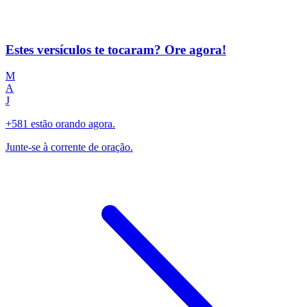
Estes versículos te tocaram? Ore agora!
M
A
J
+581 estão orando agora.
Junte-se à corrente de oração.