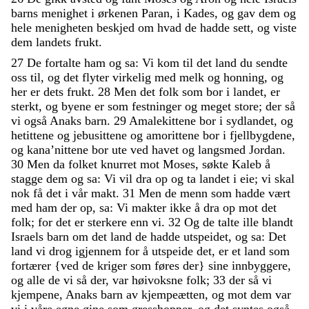
barns
menighet
i
ørkenen
Paran
,
i
Kades
,
og
gav
dem
og
hele
menigheten
beskjed
om
hvad
de
hadde
sett
,
og
viste
dem
landets
frukt
.
27
De
fortalte
ham
og
sa
:
Vi
kom
til
det
land
du
sendte
oss
til
,
og
det
flyter
virkelig
med
melk
og
honning
,
og
her
er
dets
frukt
.
28
Men
det
folk
som
bor
i
landet
,
er
sterkt
,
og
byene
er
som
festninger
og
meget
store
;
der
så
vi
også
Anaks
barn
.
29
Amalekittene
bor
i
sydlandet
,
og
hetittene
og
jebusittene
og
amorittene
bor
i
fjellbygdene
,
og
kana’nittene
bor
ute
ved
havet
og
langsmed
Jordan
.
30
Men
da
folket
knurret
mot
Moses
,
søkte
Kaleb
å
stagge
dem
og
sa
:
Vi
vil
dra
op
og
ta
landet
i
eie
;
vi
skal
nok
få
det
i
vår
makt
.
31
Men
de
menn
som
hadde
vært
med
ham
der
op
,
sa
:
Vi
makter
ikke
å
dra
op
mot
det
folk
;
for
det
er
sterkere
enn
vi
.
32
Og
de
talte
ille
blandt
Israels
barn
om
det
land
de
hadde
utspeidet
,
og
sa
:
Det
land
vi
drog
igjennem
for
å
utspeide
det
,
er
et
land
som
fortærer
{
ved
de
kriger
som
føres
der
}
sine
innbyggere
,
og
alle
de
vi
så
der
,
var
høivoksne
folk
;
33
der
så
vi
kjempene
,
Anaks
barn
av
kjempeætten
,
og
mot
dem
var
vi
i
våre
egne
øine
som
gresshopper
,
og
det
syntes
også