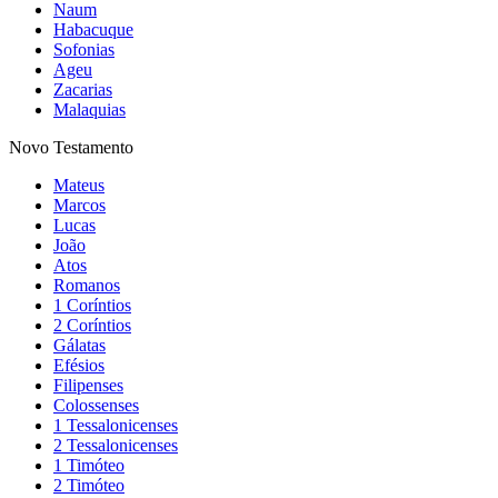
Naum
Habacuque
Sofonias
Ageu
Zacarias
Malaquias
Novo Testamento
Mateus
Marcos
Lucas
João
Atos
Romanos
1 Coríntios
2 Coríntios
Gálatas
Efésios
Filipenses
Colossenses
1 Tessalonicenses
2 Tessalonicenses
1 Timóteo
2 Timóteo