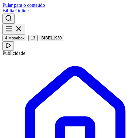
Pular para o conteúdo
Bíblia Online
4 Mosebok
13
BIBEL1930
Publicidade