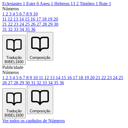
Eclesiastes 1
Ester 6
Ageu 1
Hebreus 13
2 Timóteo 1
Rute 1
Números
1
2
3
4
5
6
7
8
9
10
11
12
13
14
15
16
17
18
19
20
21
22
23
24
25
26
27
28
29
30
31
32
33
34
35
36
Tradução
Composição
BIBEL1930
Publicidade
Números
1
2
3
4
5
6
7
8
9
10
11
12
13
14
15
16
17
18
19
20
21
22
23
24
25
26
27
28
29
30
31
32
33
34
35
36
Tradução
Composição
BIBEL1930
Ver todos os capítulos de Números