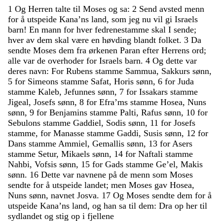
1
Og
Herren
talte
til
Moses
og
sa
:
2
Send
avsted
menn
for
å
utspeide
Kana’ns
land
,
som
jeg
nu
vil
gi
Israels
barn
!
En
mann
for
hver
fedrenestamme
skal
I
sende
;
hver
av
dem
skal
være
en
høvding
blandt
folket
.
3
Da
sendte
Moses
dem
fra
ørkenen
Paran
efter
Herrens
ord
;
alle
var
de
overhoder
for
Israels
barn
.
4
Og
dette
var
deres
navn
:
For
Rubens
stamme
Sammua
,
Sakkurs
sønn
,
5
for
Simeons
stamme
Safat
,
Horis
sønn
,
6
for
Juda
stamme
Kaleb
,
Jefunnes
sønn
,
7
for
Issakars
stamme
Jigeal
,
Josefs
sønn
,
8
for
Efra’ms
stamme
Hosea
,
Nuns
sønn
,
9
for
Benjamins
stamme
Palti
,
Rafus
sønn
,
10
for
Sebulons
stamme
Gaddiel
,
Sodis
sønn
,
11
for
Josefs
stamme
,
for
Manasse
stamme
Gaddi
,
Susis
sønn
,
12
for
Dans
stamme
Ammiel
,
Gemallis
sønn
,
13
for
Asers
stamme
Setur
,
Mikaels
sønn
,
14
for
Naftali
stamme
Nahbi
,
Vofsis
sønn
,
15
for
Gads
stamme
Ge’el
,
Makis
sønn
.
16
Dette
var
navnene
på
de
menn
som
Moses
sendte
for
å
utspeide
landet
;
men
Moses
gav
Hosea
,
Nuns
sønn
,
navnet
Josva
.
17
Og
Moses
sendte
dem
for
å
utspeide
Kana’ns
land
,
og
han
sa
til
dem
:
Dra
op
her
til
sydlandet
og
stig
op
i
fjellene