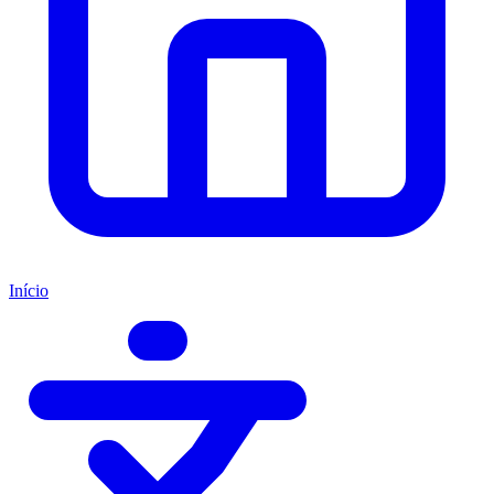
Início