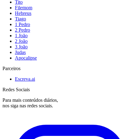
Tito
Filemom
Hebreus
Tiago
1 Pedro
2 Pedro
1 João
2 João
3 João
Judas
Apocalipse
Parceiros
Escreva.ai
Redes Sociais
Para mais conteúdos diários,
nos siga nas redes sociais.