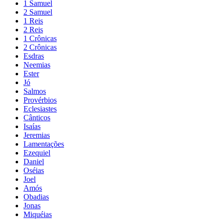
1 Samuel
2 Samuel
1 Reis
2 Reis
1 Crônicas
2 Crônicas
Esdras
Neemias
Ester
Jó
Salmos
Provérbios
Eclesiastes
Cânticos
Isaías
Jeremias
Lamentações
Ezequiel
Daniel
Oséias
Joel
Amós
Obadias
Jonas
Miquéias