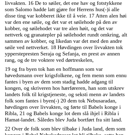
livvakten
.
16
De
to
søiler
,
det
ene
hav
og
fotstykkene
som
Salomo
hadde
latt
gjøre
for
Herrens
hus
(
-
)
i
alle
disse
ting
var
kobberet
ikke
til
å
veie
.
17
Atten
alen
høi
var
den
ene
søile
,
og
det
var
et
søilehode
på
den
av
kobber
,
og
søilehodet
var
tre
alen
høit
,
og
det
var
nettverk
og
granatepler
på
søilehodet
rundt
omkring
,
alt
sammen
av
kobber
,
og
likedan
var
det
med
den
andre
søile
ved
nettverket
.
18
Høvdingen
over
livvakten
tok
ypperstepresten
Seraja
og
Sefanja
,
en
prest
av
annen
rang
,
og
de
tre
voktere
ved
dørtreskelen
,
19
og
fra
byen
tok
han
en
hoffmann
som
var
høvedsmann
over
krigsfolkene
,
og
fem
menn
som
ennu
fantes
i
byen
av
dem
som
stadig
hadde
adgang
til
kongen
,
og
skriveren
hos
hærføreren
,
han
som
utskrev
landets
folk
til
krigstjeneste
,
og
seksti
menn
av
landets
folk
som
fantes
i
byen
(
-
)
20
dem
tok
Nebusaradan
,
høvdingen
over
livvakten
,
og
førte
til
Babels
konge
i
Ribla
,
21
og
Babels
konge
lot
dem
slå
ihjel
i
Ribla
i
Hamat-landet
.
Således
blev
Juda
bortført
fra
sitt
land
.
22
Over
de
folk
som
blev
tilbake
i
Juda
land
,
dem
som
kongen
i
Babel
Nebukadnesar
lot
bli
tilbake
,
satte
han