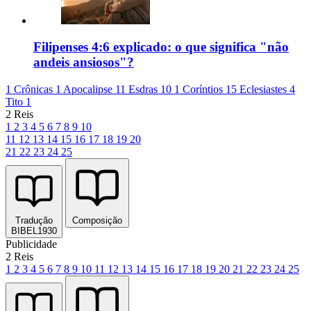
Filipenses 4:6 explicado: o que significa "não
andeis ansiosos"?
1 Crônicas 1
Apocalipse 11
Esdras 10
1 Coríntios 15
Eclesiastes 4
Tito 1
2 Reis
1
2
3
4
5
6
7
8
9
10
11
12
13
14
15
16
17
18
19
20
21
22
23
24
25
Tradução
Composição
BIBEL1930
Publicidade
2 Reis
1
2
3
4
5
6
7
8
9
10
11
12
13
14
15
16
17
18
19
20
21
22
23
24
25