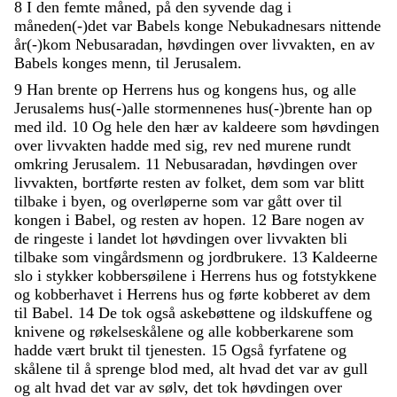
8
I
den
femte
måned
,
på
den
syvende
dag
i
måneden
(
-
)
det
var
Babels
konge
Nebukadnesars
nittende
år
(
-
)
kom
Nebusaradan
,
høvdingen
over
livvakten
,
en
av
Babels
konges
menn
,
til
Jerusalem
.
9
Han
brente
op
Herrens
hus
og
kongens
hus
,
og
alle
Jerusalems
hus
(
-
)
alle
stormennenes
hus
(
-
)
brente
han
op
med
ild
.
10
Og
hele
den
hær
av
kaldeere
som
høvdingen
over
livvakten
hadde
med
sig
,
rev
ned
murene
rundt
omkring
Jerusalem
.
11
Nebusaradan
,
høvdingen
over
livvakten
,
bortførte
resten
av
folket
,
dem
som
var
blitt
tilbake
i
byen
,
og
overløperne
som
var
gått
over
til
kongen
i
Babel
,
og
resten
av
hopen
.
12
Bare
nogen
av
de
ringeste
i
landet
lot
høvdingen
over
livvakten
bli
tilbake
som
vingårdsmenn
og
jordbrukere
.
13
Kaldeerne
slo
i
stykker
kobbersøilene
i
Herrens
hus
og
fotstykkene
og
kobberhavet
i
Herrens
hus
og
førte
kobberet
av
dem
til
Babel
.
14
De
tok
også
askebøttene
og
ildskuffene
og
knivene
og
røkelseskålene
og
alle
kobberkarene
som
hadde
vært
brukt
til
tjenesten
.
15
Også
fyrfatene
og
skålene
til
å
sprenge
blod
med
,
alt
hvad
det
var
av
gull
og
alt
hvad
det
var
av
sølv
,
det
tok
høvdingen
over