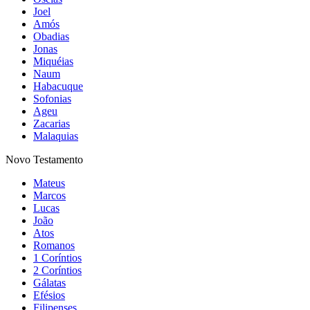
Joel
Amós
Obadias
Jonas
Miquéias
Naum
Habacuque
Sofonias
Ageu
Zacarias
Malaquias
Novo Testamento
Mateus
Marcos
Lucas
João
Atos
Romanos
1 Coríntios
2 Coríntios
Gálatas
Efésios
Filipenses