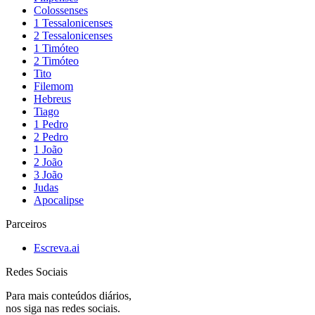
Colossenses
1 Tessalonicenses
2 Tessalonicenses
1 Timóteo
2 Timóteo
Tito
Filemom
Hebreus
Tiago
1 Pedro
2 Pedro
1 João
2 João
3 João
Judas
Apocalipse
Parceiros
Escreva.ai
Redes Sociais
Para mais conteúdos diários,
nos siga nas redes sociais.