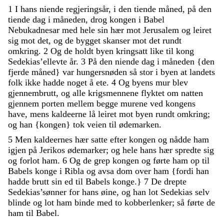
1
I
hans
niende
regjeringsår
,
i
den
tiende
måned
,
på
den
tiende
dag
i
måneden
,
drog
kongen
i
Babel
Nebukadnesar
med
hele
sin
hær
mot
Jerusalem
og
leiret
sig
mot
det
,
og
de
bygget
skanser
mot
det
rundt
omkring
.
2
Og
de
holdt
byen
kringsatt
like
til
kong
Sedekias’ellevte
år
.
3
På
den
niende
dag
i
måneden
{
den
fjerde
måned
}
var
hungersnøden
så
stor
i
byen
at
landets
folk
ikke
hadde
noget
å
ete
.
4
Og
byens
mur
blev
gjennembrutt
,
og
alle
krigsmennene
flyktet
om
natten
gjennem
porten
mellem
begge
murene
ved
kongens
have
,
mens
kaldeerne
lå
leiret
mot
byen
rundt
omkring
;
og
han
{
kongen
}
tok
veien
til
ødemarken
.
5
Men
kaldeernes
hær
satte
efter
kongen
og
nådde
ham
igjen
på
Jerikos
ødemarker
;
og
hele
hans
hær
spredte
sig
og
forlot
ham
.
6
Og
de
grep
kongen
og
førte
ham
op
til
Babels
konge
i
Ribla
og
avsa
dom
over
ham
{
fordi
han
hadde
brutt
sin
ed
til
Babels
konge
.
}
7
De
drepte
Sedekias’sønner
for
hans
øine
,
og
han
lot
Sedekias
selv
blinde
og
lot
ham
binde
med
to
kobberlenker
;
så
førte
de
ham
til
Babel
.