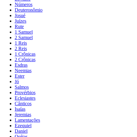
Números
Deuteronômio
Josué
Juízes
Rute
1 Samuel
2 Samuel
1 Reis
2 Reis
1 Crônicas
2 Crônicas
Esdras
Neemias
Ester
Jó
Salmos
Provérbios
Eclesiastes
Cânticos
Isaías
Jeremias
Lamentações
Ezequiel
Daniel
Oséias