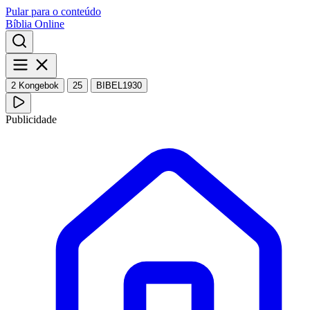
Pular para o conteúdo
Bíblia Online
2 Kongebok
25
BIBEL1930
Publicidade