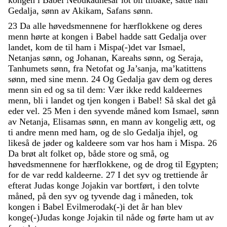
Gedalja
,
sønn
av
Akikam
,
Safans
sønn
.
23
Da
alle
høvedsmennene
for
hærflokkene
og
deres
menn
hørte
at
kongen
i
Babel
hadde
satt
Gedalja
over
landet
,
kom
de
til
ham
i
Mispa
(
-
)
det
var
Ismael
,
Netanjas
sønn
,
og
Johanan
,
Kareahs
sønn
,
og
Seraja
,
Tanhumets
sønn
,
fra
Netofat
og
Ja’sanja
,
ma’katittens
sønn
,
med
sine
menn
.
24
Og
Gedalja
gav
dem
og
deres
menn
sin
ed
og
sa
til
dem
:
Vær
ikke
redd
kaldeernes
menn
,
bli
i
landet
og
tjen
kongen
i
Babel
!
Så
skal
det
gå
eder
vel
.
25
Men
i
den
syvende
måned
kom
Ismael
,
sønn
av
Netanja
,
Elisamas
sønn
,
en
mann
av
kongelig
ætt
,
og
ti
andre
menn
med
ham
,
og
de
slo
Gedalja
ihjel
,
og
likeså
de
jøder
og
kaldeere
som
var
hos
ham
i
Mispa
.
26
Da
brøt
alt
folket
op
,
både
store
og
små
,
og
høvedsmennene
for
hærflokkene
,
og
de
drog
til
Egypten
;
for
de
var
redd
kaldeerne
.
27
I
det
syv
og
trettiende
år
efterat
Judas
konge
Jojakin
var
bortført
,
i
den
tolvte
måned
,
på
den
syv
og
tyvende
dag
i
måneden
,
tok
kongen
i
Babel
Evilmerodak
(
-
)
i
det
år
han
blev
konge
(
-
)
Judas
konge
Jojakin
til
nåde
og
førte
ham
ut
av