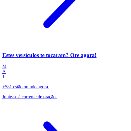
Estes versículos te tocaram? Ore agora!
M
A
J
+581 estão orando agora.
Junte-se à corrente de oração.