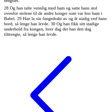
fengslet
.
28
Og
han
talte
vennlig
med
ham
og
satte
hans
stol
ovenfor
stolene
til
de
andre
konger
som
var
hos
ham
i
Babel
.
29
Han
la
sin
fangedrakt
av
og
åt
stadig
ved
hans
bord
,
så
lenge
han
levde
.
30
Og
han
fikk
sitt
stadige
underhold
fra
kongen
,
hver
dag
det
han
den
dag
tiltrengte
,
så
lenge
han
levde
.