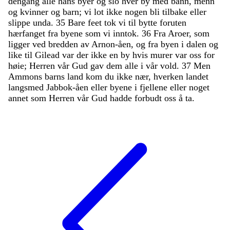
dengang
alle
hans
byer
og
slo
hver
by
med
bann
,
menn
og
kvinner
og
barn
;
vi
lot
ikke
nogen
bli
tilbake
eller
slippe
unda
.
35
Bare
feet
tok
vi
til
bytte
foruten
hærfanget
fra
byene
som
vi
inntok
.
36
Fra
Aroer
,
som
ligger
ved
bredden
av
Arnon-åen
,
og
fra
byen
i
dalen
og
like
til
Gilead
var
der
ikke
en
by
hvis
murer
var
oss
for
høie
;
Herren
vår
Gud
gav
dem
alle
i
vår
vold
.
37
Men
Ammons
barns
land
kom
du
ikke
nær
,
hverken
landet
langsmed
Jabbok-åen
eller
byene
i
fjellene
eller
noget
annet
som
Herren
vår
Gud
hadde
forbudt
oss
å
ta
.