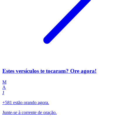
Estes versículos te tocaram? Ore agora!
M
A
J
+581 estão orando agora.
Junte-se à corrente de oração.