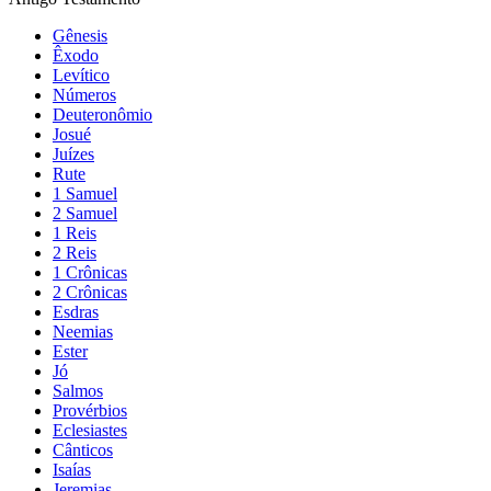
Gênesis
Êxodo
Levítico
Números
Deuteronômio
Josué
Juízes
Rute
1 Samuel
2 Samuel
1 Reis
2 Reis
1 Crônicas
2 Crônicas
Esdras
Neemias
Ester
Jó
Salmos
Provérbios
Eclesiastes
Cânticos
Isaías
Jeremias