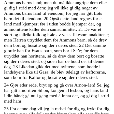
Ammons
barns
land
;
men
du
må
ikke
angripe
dem
eller
gi
dig
i
strid
med
dem
;
jeg
vil
ikke
gi
dig
noget
av
Ammons
barns
land
til
eiendom
,
for
jeg
har
gitt
Lots
barn
det
til
eiendom
.
20
Også
dette
land
regnes
for
et
land
med
kjemper
;
før
i
tiden
bodde
kjemper
der
,
og
ammonittene
kaller
dem
samsummitter
.
21
De
var
et
stort
og
tallrikt
folk
og
høie
av
vekst
likesom
anakittene
;
men
Herren
utryddet
dem
for
Ammons
barn
,
så
de
drev
dem
bort
og
bosatte
sig
der
i
deres
sted
.
22
Det
samme
gjorde
han
for
Esaus
barn
,
som
bor
i
Se’r
;
for
dem
utryddet
han
horittene
,
så
de
drev
dem
bort
og
bosatte
sig
der
i
deres
sted
,
og
siden
har
de
bodd
der
til
denne
dag
.
23
Likedan
gikk
det
med
avittene
,
som
bodde
i
landsbyene
like
til
Gasa
;
de
blev
ødelagt
av
kaftorerne
,
som
kom
fra
Kaftor
og
bosatte
sig
der
i
deres
sted
.
24
Gjør
eder
rede
,
bryt
op
og
gå
over
Arnon-åen
!
Se
,
jeg
har
gitt
amoritten
Sihon
,
kongen
i
Hesbon
,
og
hans
land
i
din
hånd
;
gå
nu
i
gang
med
å
innta
det
,
og
gi
dig
i
strid
med
ham
!
25
Fra
denne
dag
vil
jeg
la
redsel
for
dig
og
frykt
for
dig
komme
over
alle
folk
under
himmelen
;
alle
som
får
høre