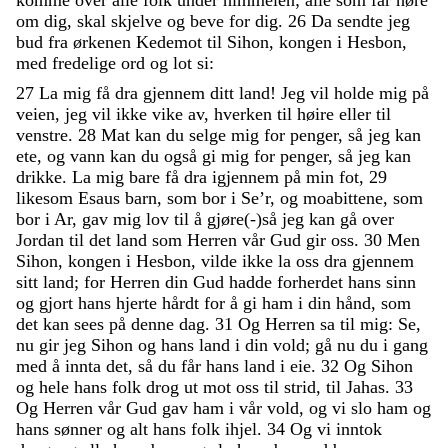
om
dig
,
skal
skjelve
og
beve
for
dig
.
26
Da
sendte
jeg
bud
fra
ørkenen
Kedemot
til
Sihon
,
kongen
i
Hesbon
,
med
fredelige
ord
og
lot
si
:
27
La
mig
få
dra
gjennem
ditt
land
!
Jeg
vil
holde
mig
på
veien
,
jeg
vil
ikke
vike
av
,
hverken
til
høire
eller
til
venstre
.
28
Mat
kan
du
selge
mig
for
penger
,
så
jeg
kan
ete
,
og
vann
kan
du
også
gi
mig
for
penger
,
så
jeg
kan
drikke
.
La
mig
bare
få
dra
igjennem
på
min
fot
,
29
likesom
Esaus
barn
,
som
bor
i
Se’r
,
og
moabittene
,
som
bor
i
Ar
,
gav
mig
lov
til
å
gjøre
(
-
)
så
jeg
kan
gå
over
Jordan
til
det
land
som
Herren
vår
Gud
gir
oss
.
30
Men
Sihon
,
kongen
i
Hesbon
,
vilde
ikke
la
oss
dra
gjennem
sitt
land
;
for
Herren
din
Gud
hadde
forherdet
hans
sinn
og
gjort
hans
hjerte
hårdt
for
å
gi
ham
i
din
hånd
,
som
det
kan
sees
på
denne
dag
.
31
Og
Herren
sa
til
mig
:
Se
,
nu
gir
jeg
Sihon
og
hans
land
i
din
vold
;
gå
nu
du
i
gang
med
å
innta
det
,
så
du
får
hans
land
i
eie
.
32
Og
Sihon
og
hele
hans
folk
drog
ut
mot
oss
til
strid
,
til
Jahas
.
33
Og
Herren
vår
Gud
gav
ham
i
vår
vold
,
og
vi
slo
ham
og
hans
sønner
og
alt
hans
folk
ihjel
.
34
Og
vi
inntok