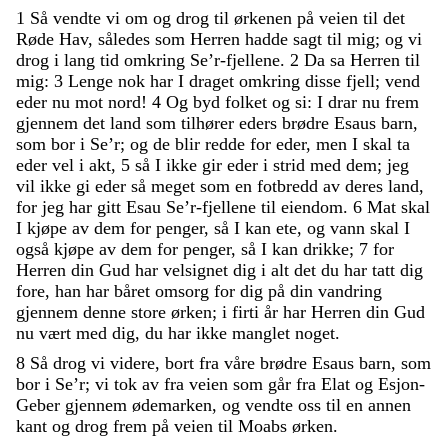
1
Så
vendte
vi
om
og
drog
til
ørkenen
på
veien
til
det
Røde
Hav
,
således
som
Herren
hadde
sagt
til
mig
;
og
vi
drog
i
lang
tid
omkring
Se’r-fjellene
.
2
Da
sa
Herren
til
mig
:
3
Lenge
nok
har
I
draget
omkring
disse
fjell
;
vend
eder
nu
mot
nord
!
4
Og
byd
folket
og
si
:
I
drar
nu
frem
gjennem
det
land
som
tilhører
eders
brødre
Esaus
barn
,
som
bor
i
Se’r
;
og
de
blir
redde
for
eder
,
men
I
skal
ta
eder
vel
i
akt
,
5
så
I
ikke
gir
eder
i
strid
med
dem
;
jeg
vil
ikke
gi
eder
så
meget
som
en
fotbredd
av
deres
land
,
for
jeg
har
gitt
Esau
Se’r-fjellene
til
eiendom
.
6
Mat
skal
I
kjøpe
av
dem
for
penger
,
så
I
kan
ete
,
og
vann
skal
I
også
kjøpe
av
dem
for
penger
,
så
I
kan
drikke
;
7
for
Herren
din
Gud
har
velsignet
dig
i
alt
det
du
har
tatt
dig
fore
,
han
har
båret
omsorg
for
dig
på
din
vandring
gjennem
denne
store
ørken
;
i
firti
år
har
Herren
din
Gud
nu
vært
med
dig
,
du
har
ikke
manglet
noget
.
8
Så
drog
vi
videre
,
bort
fra
våre
brødre
Esaus
barn
,
som
bor
i
Se’r
;
vi
tok
av
fra
veien
som
går
fra
Elat
og
Esjon-
Geber
gjennem
ødemarken
,
og
vendte
oss
til
en
annen
kant
og
drog
frem
på
veien
til
Moabs
ørken
.