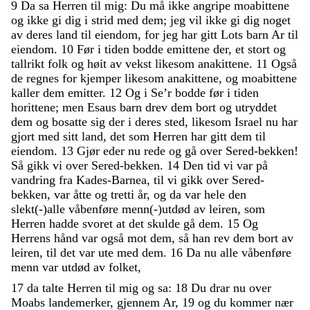
9
Da
sa
Herren
til
mig
:
Du
må
ikke
angripe
moabittene
og
ikke
gi
dig
i
strid
med
dem
;
jeg
vil
ikke
gi
dig
noget
av
deres
land
til
eiendom
,
for
jeg
har
gitt
Lots
barn
Ar
til
eiendom
.
10
Før
i
tiden
bodde
emittene
der
,
et
stort
og
tallrikt
folk
og
høit
av
vekst
likesom
anakittene
.
11
Også
de
regnes
for
kjemper
likesom
anakittene
,
og
moabittene
kaller
dem
emitter
.
12
Og
i
Se’r
bodde
før
i
tiden
horittene
;
men
Esaus
barn
drev
dem
bort
og
utryddet
dem
og
bosatte
sig
der
i
deres
sted
,
likesom
Israel
nu
har
gjort
med
sitt
land
,
det
som
Herren
har
gitt
dem
til
eiendom
.
13
Gjør
eder
nu
rede
og
gå
over
Sered-bekken
!
Så
gikk
vi
over
Sered-bekken
.
14
Den
tid
vi
var
på
vandring
fra
Kades-Barnea
,
til
vi
gikk
over
Sered-
bekken
,
var
åtte
og
tretti
år
,
og
da
var
hele
den
slekt
(
-
)
alle
våbenføre
menn
(
-
)
utdød
av
leiren
,
som
Herren
hadde
svoret
at
det
skulde
gå
dem
.
15
Og
Herrens
hånd
var
også
mot
dem
,
så
han
rev
dem
bort
av
leiren
,
til
det
var
ute
med
dem
.
16
Da
nu
alle
våbenføre
menn
var
utdød
av
folket
,
17
da
talte
Herren
til
mig
og
sa
:
18
Du
drar
nu
over
Moabs
landemerker
,
gjennem
Ar
,
19
og
du
kommer
nær