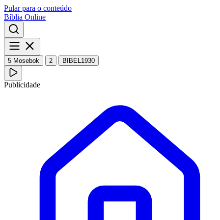
Pular para o conteúdo
Bíblia Online
5 Mosebok
2
BIBEL1930
Publicidade