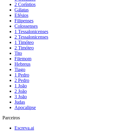
2 Coríntios
Gálatas
Efésios
Filipenses
Colossenses
1 Tessalonicenses
2 Tessalonicenses
1 Timóteo
2 Timóteo
Tito
Filemom
Hebreus
Tiago
1 Pedro
2 Pedro
1 João
2 João
3 João
Judas
Apocalipse
Parceiros
Escreva.ai