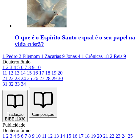
O que é o Espírito Santo e qual é o seu papel na
vida cristã?
1 Pedro 2
Filemom 1
Zacarias 9
Jonas 4
1 Crônicas 18
2 Reis 9
Deuteronômio
1
2
3
4
5
6
7
8
9
10
11
12
13
14
15
16
17
18
19
20
21
22
23
24
25
26
27
28
29
30
31
32
33
34
Tradução
Composição
BIBEL1930
Publicidade
Deuteronômio
1
2
3
4
5
6
7
8
9
10
11
12
13
14
15
16
17
18
19
20
21
22
23
24
25