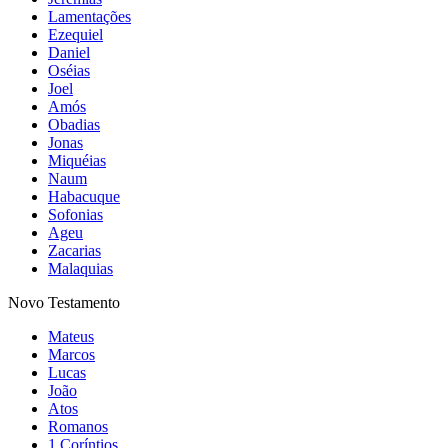
Lamentações
Ezequiel
Daniel
Oséias
Joel
Amós
Obadias
Jonas
Miquéias
Naum
Habacuque
Sofonias
Ageu
Zacarias
Malaquias
Novo Testamento
Mateus
Marcos
Lucas
João
Atos
Romanos
1 Coríntios