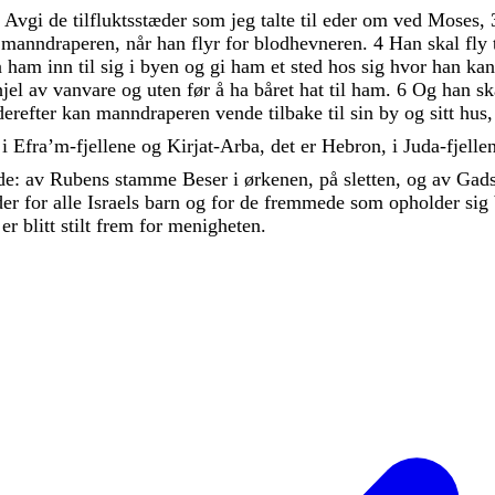
:
Avgi
de
tilfluktsstæder
som
jeg
talte
til
eder
om
ved
Moses
,
r
manndraperen
,
når
han
flyr
for
blodhevneren
.
4
Han
skal
fly
a
ham
inn
til
sig
i
byen
og
gi
ham
et
sted
hos
sig
hvor
han
ka
hjel
av
vanvare
og
uten
før
å
ha
båret
hat
til
ham
.
6
Og
han
sk
derefter
kan
manndraperen
vende
tilbake
til
sin
by
og
sitt
hus
m
i
Efra’m-fjellene
og
Kirjat-Arba
,
det
er
Hebron
,
i
Juda-fjelle
de
:
av
Rubens
stamme
Beser
i
ørkenen
,
på
sletten
,
og
av
Gad
æder
for
alle
Israels
barn
og
for
de
fremmede
som
opholder
sig
n
er
blitt
stilt
frem
for
menigheten
.