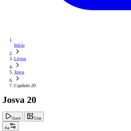
Início
Livros
Josva
Capítulo 20
Josva 20
Ouvir
Criar
Aa