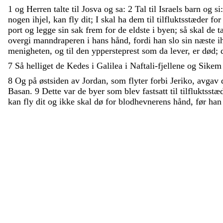
1
og
Herren
talte
til
Josva
og
sa
:
2
Tal
til
Israels
barn
og
si
nogen
ihjel
,
kan
fly
dit
;
I
skal
ha
dem
til
tilfluktsstæder
fo
port
og
legge
sin
sak
frem
for
de
eldste
i
byen
;
så
skal
de
t
overgi
manndraperen
i
hans
hånd
,
fordi
han
slo
sin
næste
i
menigheten
,
og
til
den
yppersteprest
som
da
lever
,
er
død
;
7
Så
helliget
de
Kedes
i
Galilea
i
Naftali-fjellene
og
Sike
8
Og
på
østsiden
av
Jordan
,
som
flyter
forbi
Jeriko
,
avgav
Basan
.
9
Dette
var
de
byer
som
blev
fastsatt
til
tilfluktsst
kan
fly
dit
og
ikke
skal
dø
for
blodhevnerens
hånd
,
før
ha