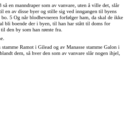
3
så
en
manndraper
som
av
vanvare
,
uten
å
ville
det
,
slår
til
en
av
disse
byer
og
stille
sig
ved
inngangen
til
byens
n
bo
.
5
Og
når
blodhevneren
forfølger
ham
,
da
skal
de
ikke
al
bli
boende
der
i
byen
,
til
han
har
stått
til
doms
for
,
til
den
by
som
han
rømte
fra
.
ne
.
s
stamme
Ramot
i
Gilead
og
av
Manasse
stamme
Galon
i
blandt
dem
,
så
hver
den
som
av
vanvare
slår
nogen
ihjel
,