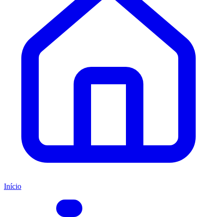
Início