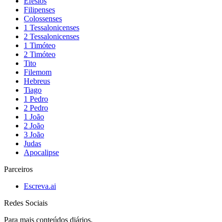
Efésios
Filipenses
Colossenses
1 Tessalonicenses
2 Tessalonicenses
1 Timóteo
2 Timóteo
Tito
Filemom
Hebreus
Tiago
1 Pedro
2 Pedro
1 João
2 João
3 João
Judas
Apocalipse
Parceiros
Escreva.ai
Redes Sociais
Para mais conteúdos diários,