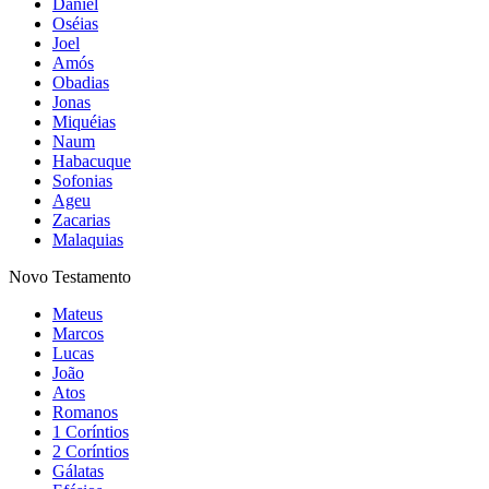
Daniel
Oséias
Joel
Amós
Obadias
Jonas
Miquéias
Naum
Habacuque
Sofonias
Ageu
Zacarias
Malaquias
Novo Testamento
Mateus
Marcos
Lucas
João
Atos
Romanos
1 Coríntios
2 Coríntios
Gálatas