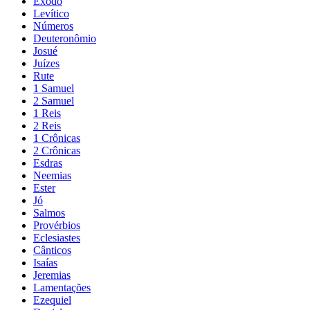
Êxodo
Levítico
Números
Deuteronômio
Josué
Juízes
Rute
1 Samuel
2 Samuel
1 Reis
2 Reis
1 Crônicas
2 Crônicas
Esdras
Neemias
Ester
Jó
Salmos
Provérbios
Eclesiastes
Cânticos
Isaías
Jeremias
Lamentações
Ezequiel