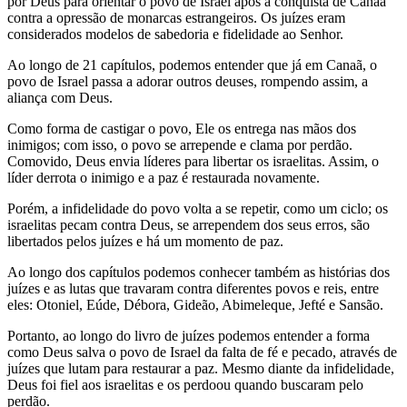
por Deus para orientar o povo de Israel após a conquista de Canaã
contra a opressão de monarcas estrangeiros. Os juízes eram
considerados modelos de sabedoria e fidelidade ao Senhor.
Ao longo de 21 capítulos, podemos entender que já em Canaã, o
povo de Israel passa a adorar outros deuses, rompendo assim, a
aliança com Deus.
Como forma de castigar o povo, Ele os entrega nas mãos dos
inimigos; com isso, o povo se arrepende e clama por perdão.
Comovido, Deus envia líderes para libertar os israelitas. Assim, o
líder derrota o inimigo e a paz é restaurada novamente.
Porém, a infidelidade do povo volta a se repetir, como um ciclo; os
israelitas pecam contra Deus, se arrependem dos seus erros, são
libertados pelos juízes e há um momento de paz.
Ao longo dos capítulos podemos conhecer também as histórias dos
juízes e as lutas que travaram contra diferentes povos e reis, entre
eles: Otoniel, Eúde, Débora, Gideão, Abimeleque, Jefté e Sansão.
Portanto, ao longo do livro de juízes podemos entender a forma
como Deus salva o povo de Israel da falta de fé e pecado, através de
juízes que lutam para restaurar a paz. Mesmo diante da infidelidade,
Deus foi fiel aos israelitas e os perdoou quando buscaram pelo
perdão.