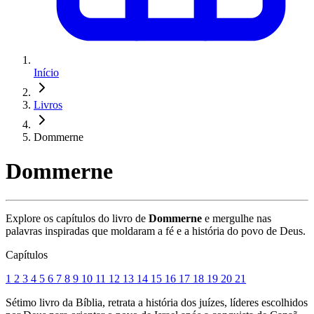
Início
Livros
Dommerne
Dommerne
Explore os capítulos do livro de
Dommerne
e mergulhe nas
palavras inspiradas que moldaram a fé e a história do povo de Deus.
Capítulos
1
2
3
4
5
6
7
8
9
10
11
12
13
14
15
16
17
18
19
20
21
Sétimo livro da Bíblia, retrata a história dos juízes, líderes escolhidos