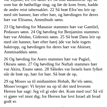
som
bar
de
høihellige
ting
;
og
før
de
kom
frem
,
hadde
de
andre
reist
tabernaklet
.
22
Så
brøt
Efra’ms
leir
op
med
sitt
banner
,
hær
efter
hær
,
og
høvdingen
for
deres
hær
var
Elisama
,
Ammihuds
sønn
.
23
Og
høvding
for
Manasse
stammes
hær
var
Gamliel
,
Pedasurs
sønn
.
24
Og
høvding
for
Benjamins
stammes
hær
var
Abidan
,
Gideonis
sønn
.
25
Så
brøt
Dans
leir
op
med
sitt
banner
,
hær
efter
hær
(
-
)
de
var
hele
togets
baktropp
,
og
høvdingen
for
deres
hær
var
Akieser
,
Ammisaddais
sønn
.
26
Og
høvding
for
Asers
stammes
hær
var
Pagiel
,
Okrans
sønn
.
27
Og
høvding
for
Naftali
stammes
hær
var
Akira
,
Enans
sønn
.
28
Således
var
Israels
barn
fylket
når
de
brøt
op
,
hær
for
hær
.
Så
brøt
de
op
,
29
og
Moses
sa
til
midianitten
Hobab
,
Re’els
sønn
,
Moses’svoger
:
Vi
bryter
nu
op
til
det
sted
hvorom
Herren
har
sagt
:
Jeg
vil
gi
eder
det
.
Kom
med
oss
!
Så
vil
vi
gjøre
vel
imot
dig
;
for
Herren
har
lovt
Israel
alt
hvad
godt
er
.