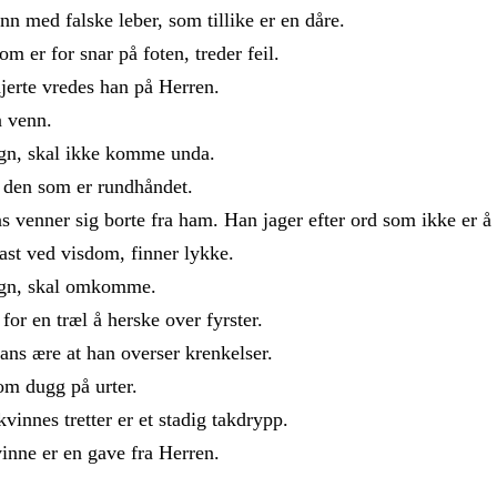
ann
med
falske
leber
,
som
tillike
er
en
dåre
.
som
er
for
snar
på
foten
,
treder
feil
.
jerte
vredes
han
på
Herren
.
n
venn
.
gn
,
skal
ikke
komme
unda
.
d
den
som
er
rundhåndet
.
ns
venner
sig
borte
fra
ham
.
Han
jager
efter
ord
som
ikke
er
å
fast
ved
visdom
,
finner
lykke
.
gn
,
skal
omkomme
.
t
for
en
træl
å
herske
over
fyrster
.
hans
ære
at
han
overser
krenkelser
.
om
dugg
på
urter
.
kvinnes
tretter
er
et
stadig
takdrypp
.
vinne
er
en
gave
fra
Herren
.