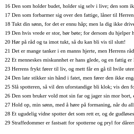
16
Den
som
holder
budet
,
holder
sig
selv
i
live
;
den
som
i
17
Den
som
forbarmer
sig
over
den
fattige
,
låner
til
Herren
18
Tukt
din
sønn
,
for
det
er
ennu
håp
;
men
la
dig
ikke
dri
19
Den
hvis
vrede
er
stor
,
bør
bøte
;
for
dersom
du
hjelper
20
Hør
på
råd
og
ta
imot
tukt
,
så
du
kan
bli
vis
til
slutt
!
21
Det
er
mange
tanker
i
en
manns
hjerte
,
men
Herrens
rå
22
Et
menneskes
miskunnhet
er
hans
glede
,
og
en
fattig
er
23
Herrens
frykt
fører
til
liv
,
og
mett
får
en
gå
til
hvile
ute
24
Den
late
stikker
sin
hånd
i
fatet
,
men
fører
den
ikke
en
25
Slå
spotteren
,
så
vil
den
uforstandige
bli
klok
;
vis
den
f
26
Den
som
bruker
vold
mot
sin
far
og
jager
sin
mor
bort
,
27
Hold
op
,
min
sønn
,
med
å
høre
på
formaning
,
når
du
al
28
Et
ugudelig
vidne
spotter
det
som
rett
er
,
og
de
gudløse
29
Straffedommer
er
fastsatt
for
spotterne
og
pryl
for
dåre