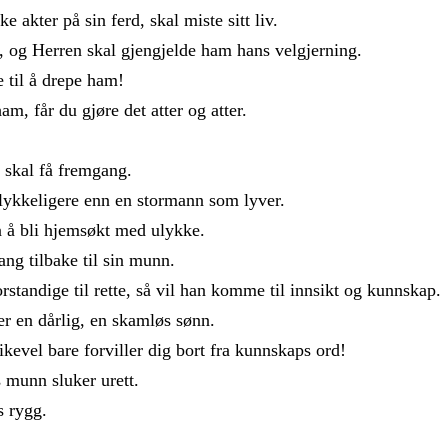
kke
akter
på
sin
ferd
,
skal
miste
sitt
liv
.
,
og
Herren
skal
gjengjelde
ham
hans
velgjerning
.
ve
til
å
drepe
ham
!
ham
,
får
du
gjøre
det
atter
og
atter
.
d
skal
få
fremgang
.
lykkeligere
enn
en
stormann
som
lyver
.
n
å
bli
hjemsøkt
med
ulykke
.
gang
tilbake
til
sin
munn
.
orstandige
til
rette
,
så
vil
han
komme
til
innsikt
og
kunnskap
.
er
en
dårlig
,
en
skamløs
sønn
.
likevel
bare
forviller
dig
bort
fra
kunnskaps
ord
!
s
munn
sluker
urett
.
rs
rygg
.