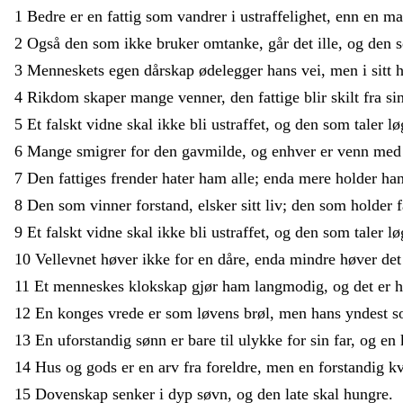
1
Bedre
er
en
fattig
som
vandrer
i
ustraffelighet
,
enn
en
m
2
Også
den
som
ikke
bruker
omtanke
,
går
det
ille
,
og
den
3
Menneskets
egen
dårskap
ødelegger
hans
vei
,
men
i
sitt
h
4
Rikdom
skaper
mange
venner
,
den
fattige
blir
skilt
fra
si
5
Et
falskt
vidne
skal
ikke
bli
ustraffet
,
og
den
som
taler
lø
6
Mange
smigrer
for
den
gavmilde
,
og
enhver
er
venn
me
7
Den
fattiges
frender
hater
ham
alle
;
enda
mere
holder
ha
8
Den
som
vinner
forstand
,
elsker
sitt
liv
;
den
som
holder
9
Et
falskt
vidne
skal
ikke
bli
ustraffet
,
og
den
som
taler
lø
10
Vellevnet
høver
ikke
for
en
dåre
,
enda
mindre
høver
de
11
Et
menneskes
klokskap
gjør
ham
langmodig
,
og
det
er
12
En
konges
vrede
er
som
løvens
brøl
,
men
hans
yndest
s
13
En
uforstandig
sønn
er
bare
til
ulykke
for
sin
far
,
og
en
14
Hus
og
gods
er
en
arv
fra
foreldre
,
men
en
forstandig
k
15
Dovenskap
senker
i
dyp
søvn
,
og
den
late
skal
hungre
.